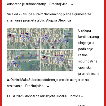
odobreno je sufinanciranje…
Pročitaj više…
→
Više od 29 tisuća eura iz Nacionalnog plana sigurnosti za
smirivanje prometa u Ulici Alojzija Stepinca
→
U sklopu
kontinuiranog
ulaganja u
podizanje
razine
sigurnosti na
općinskim
prometnicam
a, Općini Mala Subotica odobren je projekt usmjeren na
smirivanje…
Pročitaj više…
→
COFA 2026. donosi dašak svijeta u Malu Suboticu
→