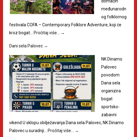
domaćin
međunarodn
og folklornog
festivala COFA – Contemporary Folklore Adventure, koji će
kroz bogat…
Pročitaj više…
→
Dani sela Palovec
→
NK Dinamo
Palovec
povodom
Dana sela
organizira
bogat
sportsko-
zabavni
vikend U sklopu obilježavanja Dana sela Palovec, NK Dinamo
Palovec u suradnji…
Pročitaj više…
→