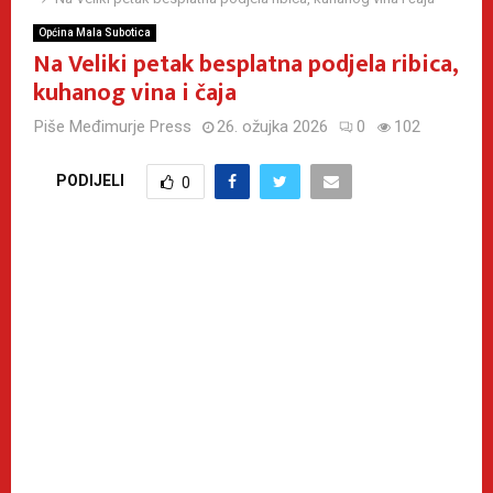
Općina Mala Subotica
Na Veliki petak besplatna podjela ribica,
kuhanog vina i čaja
Piše
Međimurje Press
26. ožujka 2026
0
102
PODIJELI
0