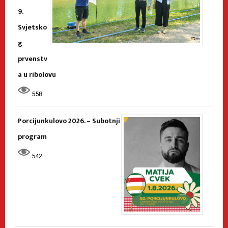
9.
Svjetsko
g
prvenstv
a u ribolovu
558
Porcijunkulovo 2026. – Subotnji
program
542