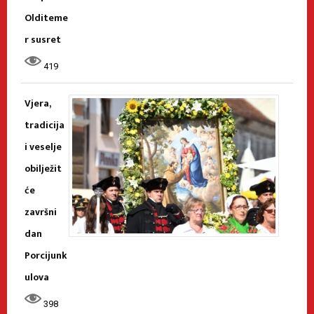
Olditeme
r susret
419
Vjera,
tradicija
i veselje
obilježit
će
završni
dan
Porcijunk
ulova
398