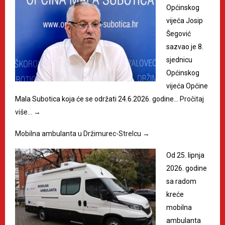
Općinskog
vijeća Josip
Šegović
sazvao je 8.
sjednicu
Općinskog
vijeća Općine
Mala Subotica koja će se održati 24.6.2026. godine…
Pročitaj
više…
→
Mobilna ambulanta u Držimurec-Strelcu
→
Od 25. lipnja
2026. godine
sa radom
kreće
mobilna
ambulanta