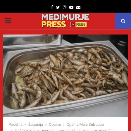
Facebook
Twitter
Instagram
Youtube
Email
PRIMARY
MENU
Početna
Županija
Općine
Općina Mala Subotica
Na Veliki petak besplatna podjela ribica, kuhanog vina i čaja