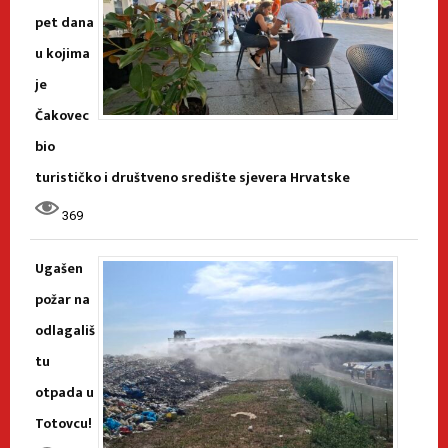
pet dana
u kojima
je
Čakovec
bio
turističko i društveno središte sjevera Hrvatske
369
Ugašen
požar na
odlagališ
tu
otpada u
Totovcu!