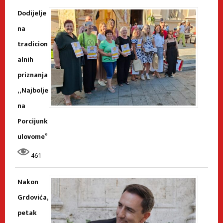
Dodijelje
na
tradicion
alnih
priznanja
„Najbolje
na
Porcijunk
ulovome”
461
Nakon
Grdovića,
petak