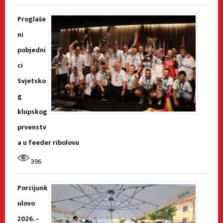
Proglaše
ni
pobjedni
ci
Svjetsko
g
klupskog
prvenstv
a u feeder ribolovu
396
Porcijunk
ulovo
2026. –