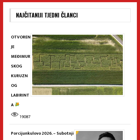
NAJČITANIJI TJEDNI ČLANCI
OTVOREN
JE
MEĐIMUR
SKOG
KURUZN
OG
LABIRINT
A
19087
Porcijunkulovo 2026. – Subotnji