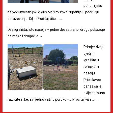
punom jeku
najveći investicijski ciklus Međimurske županije u području
obrazovanja. Cilj…
Pročitaj više…
→
Dva igrališta, isto naselje – jedno devastirano, drugo pokazuje
da može i drugačije
→
Primjer dvaju
dječjih
igrališta u
romskom
naselju
Pribislavec
danas šalje
dvije potpuno
različite slike, ali i jednu važnu poruku –…
Pročitaj više…
→