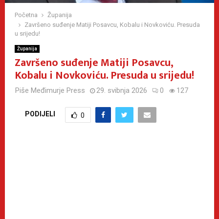
Početna
Županija
Završeno suđenje Matiji Posavcu, Kobalu i Novkoviću. Presuda
u srijedu!
Županija
Završeno suđenje Matiji Posavcu,
Kobalu i Novkoviću. Presuda u srijedu!
Piše
Međimurje Press
29. svibnja 2026
0
127
PODIJELI
0