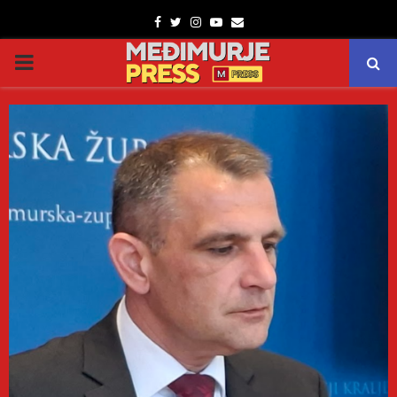
Facebook
Twitter
Instagram
Youtube
Email
PRIMARY
MENU