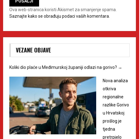
Ova web-stranica koristi Akismet za smanjenje spama.
Saznajte kako se obrađuju podaci vaših komentara.
VEZANE OBJAVE
Koliki dio plaće u Međimurskoj županiji odlazi na gorivo?
→
Nova analiza
otkriva
regionalne
razlike Gorivo
u Hrvatskoj
prošlog je
tjedna
pretrpjelo