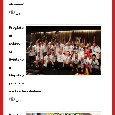
ulovome”
496
Proglaše
ni
pobjedni
ci
Svjetsko
g
klupskog
prvenstv
a u feeder ribolovu
411
Vjera,