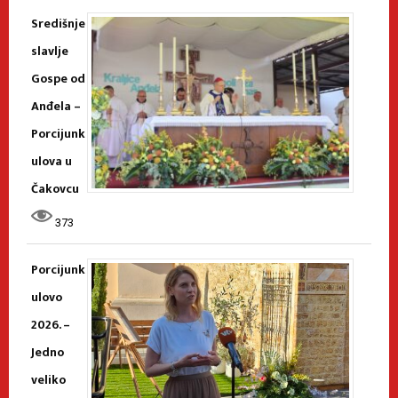
Središnje
slavlje
Gospe od
Anđela –
Porcijunk
ulova u
Čakovcu
373
Porcijunk
ulovo
2026. –
Jedno
veliko