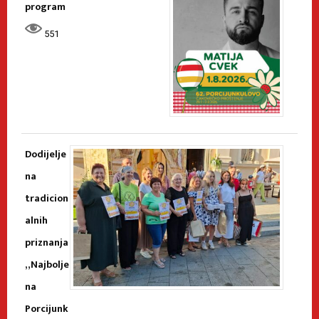
program
551
Dodijelje
na
tradicion
alnih
priznanja
„Najbolje
na
Porcijunk