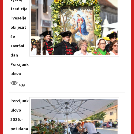
tradicija
i veselje
obilježit
će
završni
dan
Porcijunk
ulova
409
Porcijunk
ulovo
2026. –
pet dana