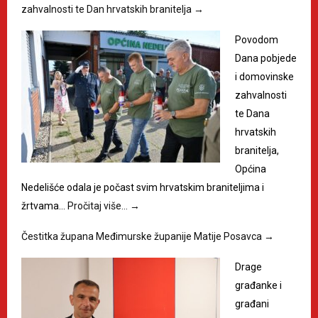
zahvalnosti te Dan hrvatskih branitelja
→
Povodom
Dana pobjede
i domovinske
zahvalnosti
te Dana
hrvatskih
branitelja,
Općina
Nedelišće odala je počast svim hrvatskim braniteljima i
žrtvama…
Pročitaj više…
→
Čestitka župana Međimurske županije Matije Posavca
→
Drage
građanke i
građani