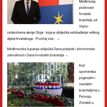
Međimurja,
poštovani
hrvatski
branitelji, od
Vojno-
redarstvene akcije Oluja - koja je obilježila oslobađanje velikog
dijela hrvatskoga…
Pročitaj više…
→
Međimurska županija obilježila Dana pobjede i domovinske
zahvalnosti i Dana hrvatskih branitelja
→
Kod
spomenika
poginulim i
nestalim
braniteljima u
Perivoju
Zrinskih u