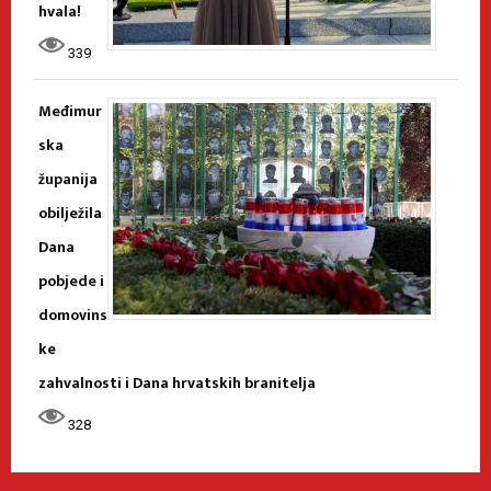
hvala!
339
Međimur
ska
županija
obilježila
Dana
pobjede i
domovins
ke
zahvalnosti i Dana hrvatskih branitelja
328