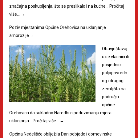
značajna poskupljenja, što se preslikalo i na kućne…
Pročitaj
više…
→
Poziv mještanima Općine Orehovica na uklanjanje
ambrozije
→
Obavještavaj
u se vlasnici ili
posjednici
poljoprivredn
og i drugog
zemljišta na
području
općine
Orehovica da sukladno Naredbi o poduzimanju mjera
uklanjanja…
Pročitaj više…
→
Općina Nedelišće obilježila Dan pobjede i domovinske