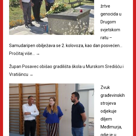
žrtve
genocida u
Drugom
svjetskom
ratu –
Samudaripen obilježava se 2. kolovoza, kao dan posvećen…
Pročitaj više…
→
Župan Posavec obišao gradilišta škola u Murskom Središću i
Vratišincu
→
Zvuk
građevinskih
strojeva
odjekuje
diljem
Međimurja,
gdje je u