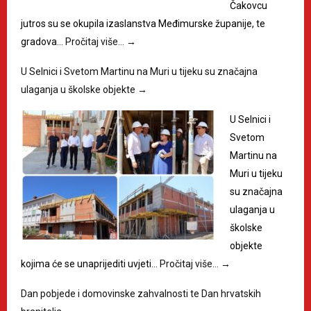
Čakovcu
jutros su se okupila izaslanstva Međimurske županije, te
gradova…
Pročitaj više…
→
U Selnici i Svetom Martinu na Muri u tijeku su značajna
ulaganja u školske objekte
→
U Selnici i
Svetom
Martinu na
Muri u tijeku
su značajna
ulaganja u
školske
objekte
kojima će se unaprijediti uvjeti…
Pročitaj više…
→
Dan pobjede i domovinske zahvalnosti te Dan hrvatskih