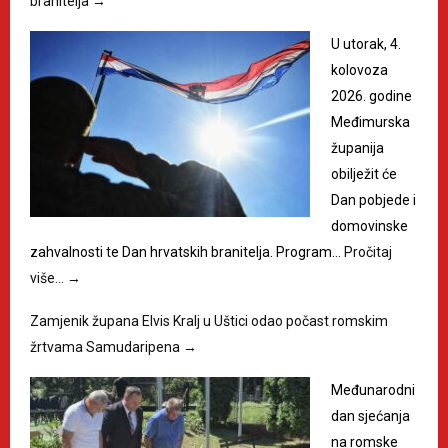
branitelja
→
U utorak, 4.
kolovoza
2026. godine
Međimurska
županija
obilježit će
Dan pobjede i
domovinske
zahvalnosti te Dan hrvatskih branitelja. Program…
Pročitaj
više…
→
Zamjenik župana Elvis Kralj u Uštici odao počast romskim
žrtvama Samudaripena
→
Međunarodni
dan sjećanja
na romske