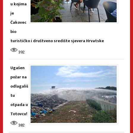
u kojima
je
Čakovec
bio
turističko i društveno središte sjevera Hrvatske
392
Ugašen
požar na
odlagališ
tu
otpada u
Totovcu!
382