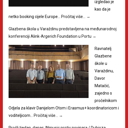
izgledao je
kao da je
netko booking cijele Europe…
Pročitaj više…
→
Glazbena škola u Varaždinu predstavljena na međunarodnoj
konferenciji Alink-Argerich Foundation u Portu
→
Ravnatelj
Glazbene
škole u
Varaždinu,
Davor
Matačić,
zajedno s
pročelnikom
Odjela za klavir Danijelom Otom i Erasmus+ koordinatoricom i
voditeljicom…
Pročitaj više…
→
Prošli tjedan, danas: INmusic protiv novinara / Dubioza