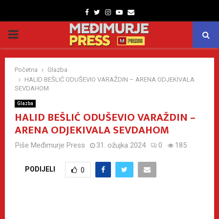
Facebook
Twitter
Instagram
Youtube
Email
PRIMARY
MENU
Početna
Glazba
HALID BEŠLIĆ ODUŠEVIO VARAŽDIN – ARENA ODJEKIVALA
SEVDAHOM
Glazba
HALID BEŠLIĆ ODUŠEVIO VARAŽDIN –
ARENA ODJEKIVALA SEVDAHOM
Piše
Međimurje Press
31. ožujka 2024
0
185
PODIJELI
0