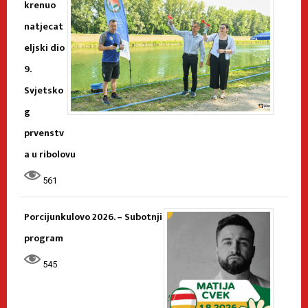
krenuo
natjecat
eljski dio
9.
Svjetsko
g
prvenstv
a u ribolovu
561
Porcijunkulovo 2026. – Subotnji
program
545