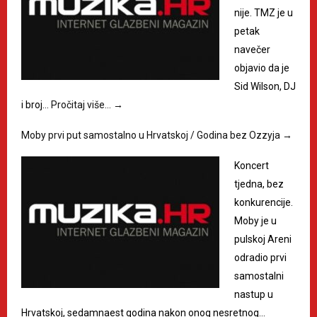
nije. TMZ je u
petak
navečer
objavio da je
Sid Wilson, DJ
i broj…
Pročitaj više…
→
Moby prvi put samostalno u Hrvatskoj / Godina bez Ozzyja
→
Koncert
tjedna, bez
konkurencije.
Moby je u
pulskoj Areni
odradio prvi
samostalni
nastup u
Hrvatskoj, sedamnaest godina nakon onog nesretnog…