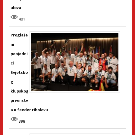
ulova
401
Proglaše
ni
pobjedni
ci
Svjetsko
g
klupskog
prvenstv
a u feeder ribolovu
398