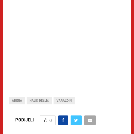
ARENA
HALID BEŠLIĆ
VARAŽDIN
PODIJELI
0