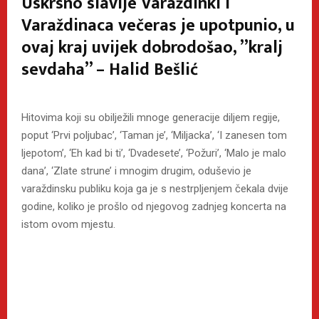
Uskrsno slavlje Varaždinki i
Varaždinaca večeras je upotpunio, u
ovaj kraj uvijek dobrodošao, ”kralj
sevdaha” – Halid Bešlić
Hitovima koji su obilježili mnoge generacije diljem regije,
poput ‘Prvi poljubac’, ‘Taman je’, ‘Miljacka’, ‘I zanesen tom
ljepotom’, ‘Eh kad bi ti’, ‘Dvadesete’, ‘Požuri’, ‘Malo je malo
dana’, ‘Zlate strune’ i mnogim drugim, oduševio je
varaždinsku publiku koja ga je s nestrpljenjem čekala dvije
godine, koliko je prošlo od njegovog zadnjeg koncerta na
istom ovom mjestu.