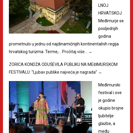
LNOJ
HRVATSKOJ
Međimurje se
posljednjih
godina
prometnulo u jednu od najdinamičnijih kontinentalnih regija
hrvatskog turizma. Terme,…
Pročitaj više…
→
ZORICA KONDŽA ODUŠEVILA PUBLIKU NA MEĐIMURSKOM
FESTIVALU: “Ljubav publike najveća je nagrada”
→
Međimurski
festival i ove
je godine
okupio brojne
ljubitelje
glazbe, a
među