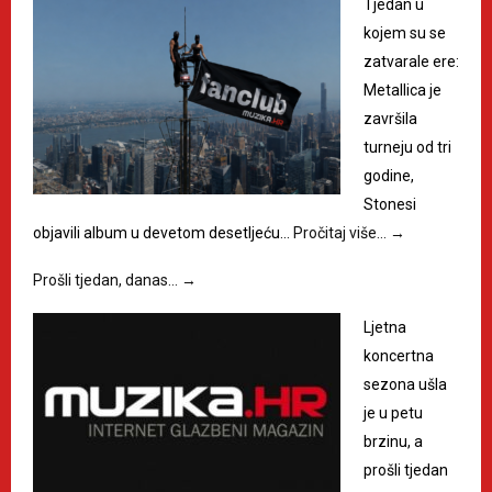
Tjedan u
kojem su se
zatvarale ere:
Metallica je
završila
turneju od tri
godine,
Stonesi
objavili album u devetom desetljeću…
Pročitaj više…
→
Prošli tjedan, danas…
→
Ljetna
koncertna
sezona ušla
je u petu
brzinu, a
prošli tjedan