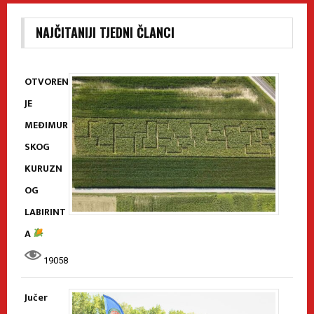
NAJČITANIJI TJEDNI ČLANCI
OTVOREN
JE
MEĐIMUR
SKOG
KURUZN
OG
LABIRINT
A
19058
Jučer