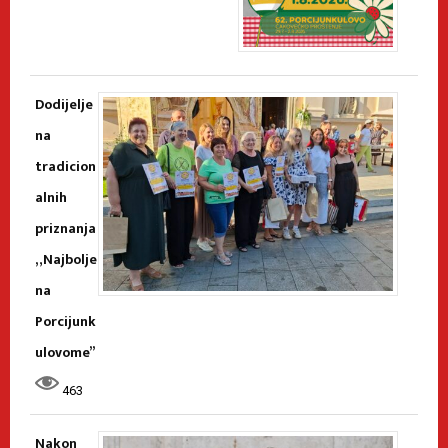
Dodijelje
na
tradicion
alnih
priznanja
„Najbolje
na
Porcijunk
ulovome”
463
Nakon