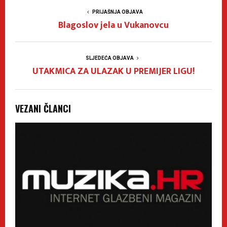
PRIJAŠNJA OBJAVA
Blagoslov jela u Vukanovcu
SLJEDEĆA OBJAVA
UTAKMICA ZA ULAZAK U PREMIJER LIGU!
VEZANI ČLANCI