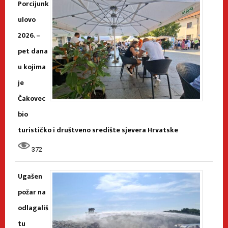
Porcijunk
ulovo
2026. –
pet dana
u kojima
je
Čakovec
bio
turističko i društveno središte sjevera Hrvatske
372
Ugašen
požar na
odlagališ
tu