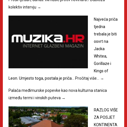
kolektiv intervju
→
Najveća priča
tjedna
trebala je biti
osvrt na
Jacka
Whitea,
Gorillaze i
Kings of
Leon. Umjesto toga, postala je priča…
Pročitaj više…
→
Palača međimurske popevke kao nova kulturna stanica
između termi i vinskih puteva
→
RAZLOG VIŠE
ZA POSJET
KONTINENTA