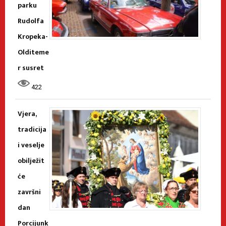
parku
Rudolfa
Kropeka-
Olditeme
r susret
422
Vjera,
tradicija
i veselje
obilježit
će
završni
dan
Porcijunk