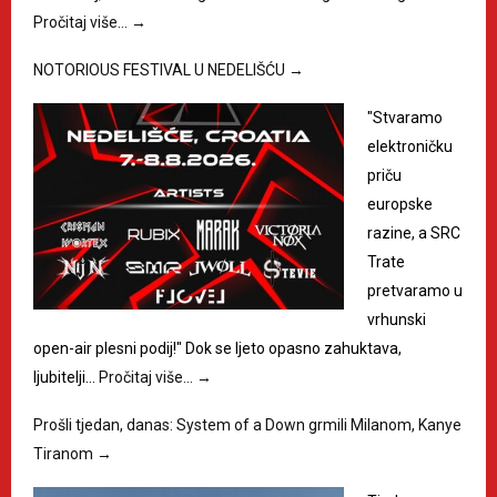
Pročitaj više…
→
NOTORIOUS FESTIVAL U NEDELIŠĆU
→
"Stvaramo
elektroničku
priču
europske
razine, a SRC
Trate
pretvaramo u
vrhunski
open-air plesni podij!" Dok se ljeto opasno zahuktava,
ljubitelji…
Pročitaj više…
→
Prošli tjedan, danas: System of a Down grmili Milanom, Kanye
Tiranom
→