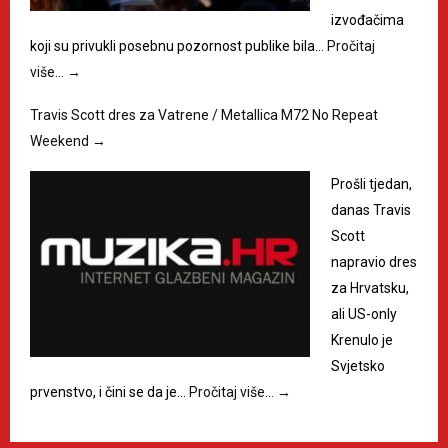
izvođačima
koji su privukli posebnu pozornost publike bila…
Pročitaj
više…
→
Travis Scott dres za Vatrene / Metallica M72 No Repeat
Weekend
→
Prošli tjedan,
danas Travis
Scott
napravio dres
za Hrvatsku,
ali US-only
Krenulo je
Svjetsko
prvenstvo, i čini se da je…
Pročitaj više…
→