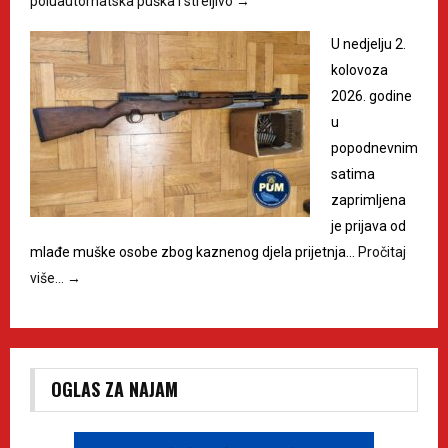
poluautomatska puška i streljivo
→
U nedjelju 2.
kolovoza
2026. godine
u
popodnevnim
satima
zaprimljena
je prijava od
mlađe muške osobe zbog kaznenog djela prijetnja…
Pročitaj
više…
→
OGLAS ZA NAJAM