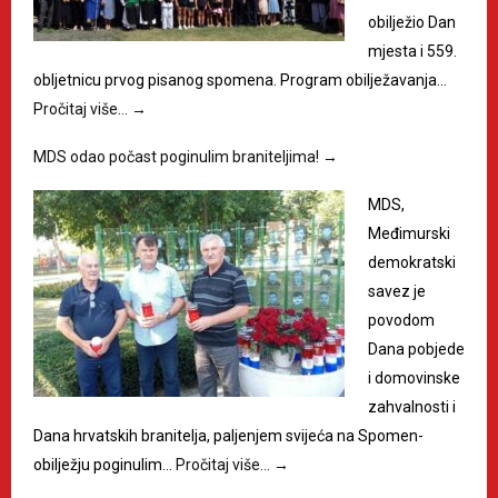
obilježio Dan
mjesta i 559.
obljetnicu prvog pisanog spomena. Program obilježavanja…
Pročitaj više…
→
MDS odao počast poginulim braniteljima!
→
MDS,
Međimurski
demokratski
savez je
povodom
Dana pobjede
i domovinske
zahvalnosti i
Dana hrvatskih branitelja, paljenjem svijeća na Spomen-
obilježju poginulim…
Pročitaj više…
→