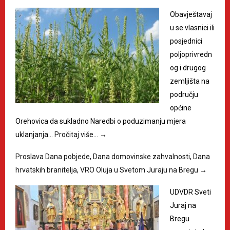
Obavještavaj
u se vlasnici ili
posjednici
poljoprivredn
og i drugog
zemljišta na
području
općine
Orehovica da sukladno Naredbi o poduzimanju mjera
uklanjanja…
Pročitaj više…
→
Proslava Dana pobjede, Dana domovinske zahvalnosti, Dana
hrvatskih branitelja, VRO Oluja u Svetom Juraju na Bregu
→
UDVDR Sveti
Juraj na
Bregu