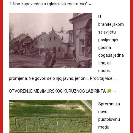
Tišina zapovjednika i glasni ‘vikend ratnici’
→
U
braniteljskom
se svijetu
posljednjih
godina
događa jedna
tiha, ali
uporna
promjena. Ne govori se o njoj javno, jer oni…
Pročitaj više…
→
OTVORENJE MEĐIMURSKOG KURUZNOG LABIRINTA
→
Spremni za
novu
pustolovinu
među