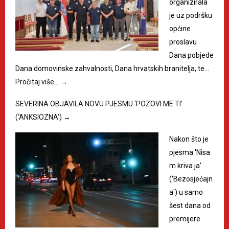
organizirala
je uz podršku
općine
proslavu
Dana pobjede
Dana domovinske zahvalnosti, Dana hrvatskih branitelja, te…
Pročitaj više…
→
SEVERINA OBJAVILA NOVU PJESMU ‘POZOVI ME TI’
(‘ANKSIOZNA’)
→
Nakon što je
pjesma 'Nisa
m kriva ja'
('Bezosjećajn
a') u samo
šest dana od
premijere