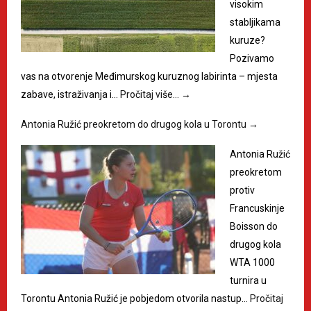
visokim
stabljikama
kuruze?
Pozivamo
vas na otvorenje Međimurskog kuruznog labirinta – mjesta
zabave, istraživanja i…
Pročitaj više…
→
Antonia Ružić preokretom do drugog kola u Torontu
→
Antonia Ružić
preokretom
protiv
Francuskinje
Boisson do
drugog kola
WTA 1000
turnira u
Torontu Antonia Ružić je pobjedom otvorila nastup…
Pročitaj