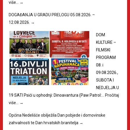
više…
→
DOGAĐANJA U GRADU PRELOGU 05.08.2026. –
12.08.2026.
→
DOM
KULTURE –
FILMSKI
PROGRAM
08. i
09.08.2026.,
SUBOTA I
NEDJELJA U
19 SATI Psići u ophodnji: Dinoavantura (Paw Patrol:…
Pročitaj
više…
→
Općina Nedelišće obilježila Dan pobjede i domovinske
zahvalnosti te Dan hrvatskih branitelja
→