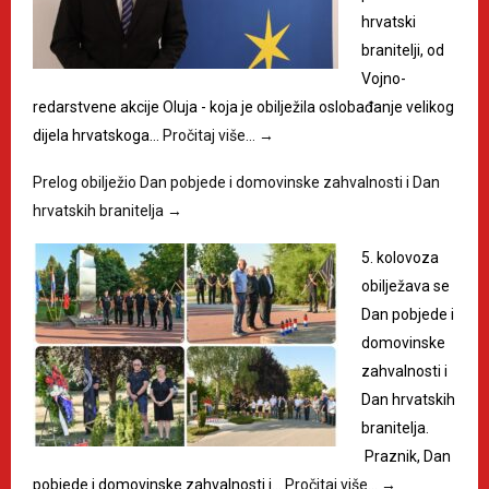
hrvatski
branitelji, od
Vojno-
redarstvene akcije Oluja - koja je obilježila oslobađanje velikog
dijela hrvatskoga…
Pročitaj više…
→
Prelog obilježio Dan pobjede i domovinske zahvalnosti i Dan
hrvatskih branitelja
→
5. kolovoza
obilježava se
Dan pobjede i
domovinske
zahvalnosti i
Dan hrvatskih
branitelja.
Praznik, Dan
pobjede i domovinske zahvalnosti i…
Pročitaj više…
→