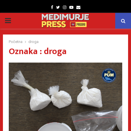
Facebook
Twitter
Instagram
Youtube
Email
PRIMARY
MENU
Početna
droga
Oznaka : droga