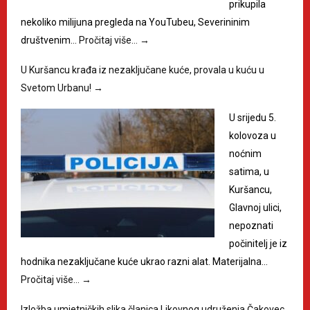
prikupila
nekoliko milijuna pregleda na YouTubeu, Severininim
društvenim…
Pročitaj više…
→
U Kuršancu krađa iz nezaključane kuće, provala u kuću u
Svetom Urbanu!
→
U srijedu 5.
kolovoza u
noćnim
satima, u
Kuršancu,
Glavnoj ulici,
nepoznati
počinitelj je iz
hodnika nezaključane kuće ukrao razni alat. Materijalna…
Pročitaj više…
→
Izložba umjetničkih slika članica Likovnog udruženja Čakovec