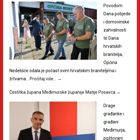
Povodom
Dana pobjede
i domovinske
zahvalnosti
te Dana
hrvatskih
branitelja,
Općina
Nedelišće odala je počast svim hrvatskim braniteljima i
žrtvama…
Pročitaj više…
→
Čestitka župana Međimurske županije Matije Posavca
→
Drage
građanke i
građani
Međimurja,
poštovani