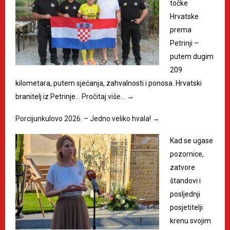
točke
Hrvatske
prema
Petrinji –
putem dugim
209
kilometara, putem sjećanja, zahvalnosti i ponosa. Hrvatski
branitelj iz Petrinje…
Pročitaj više…
→
Porcijunkulovo 2026. – Jedno veliko hvala!
→
Kad se ugase
pozornice,
zatvore
štandovi i
posljednji
posjetitelji
krenu svojim