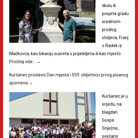
školu ili
posjeta gradu
sredinom
prošlog
stoljeća, Franj
o Radek iz
Mačkovca, kao lokaciju susreta s prijateljima ili kao mjesto…
Pročitaj više…
→
Kuršanec proslavio Dan mjesta i 559. obljetnicu prvog pisanog
spomena
→
Kuršanec je u
srijedu, na
blagdan
Gospe
Snježne,
svečano