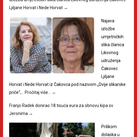
Ljiljane Horvat i Nede Horvat
→
Najava
izložbe
umjetničkih
slika članica
Likovnog
udruženja
Čakovec
Ljiljane
Horvat i Nede Horvat iz Čakovca pod nazivom „Dvije slikarske
priče“,…
Pročitaj više…
→
Franjo Radek donirao 18 tisuća eura za obnovu kipa sv.
Jeronima
→
Prilikom
dolaska u