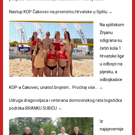
Nastup KOP Čakovec na prvenstvu Hrvatske u Splitu
→
Na splitskom
Žnjanu
odigrana su
četiri kola 1.
Hrvatske lige
u odbojci na
pijesku, a
odbojkašice
KOP-a Čakovec, unatoč brojnim…
Pročitaj više…
→
Udruga dragovoljaca i veterana domovinskog rata logistička
podrška BRANKU SUBIĆU
→
Iz
najsjevernije