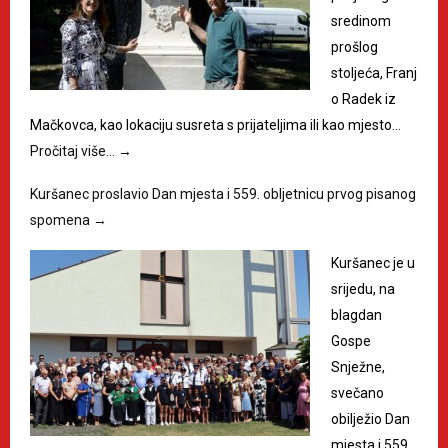
sredinom
prošlog
stoljeća, Franj
o Radek iz
Mačkovca, kao lokaciju susreta s prijateljima ili kao mjesto…
Pročitaj više…
→
Kuršanec proslavio Dan mjesta i 559. obljetnicu prvog pisanog
spomena
→
Kuršanec je u
srijedu, na
blagdan
Gospe
Snježne,
svečano
obilježio Dan
mjesta i 559.