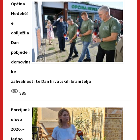
Općina
Nedelišć
e
obilježila
Dan
pobjede i
domovins
ke
zahvalnosti te Dan hrvatskih branitelja
386
Porcijunk
ulovo
2026. –
Jedno