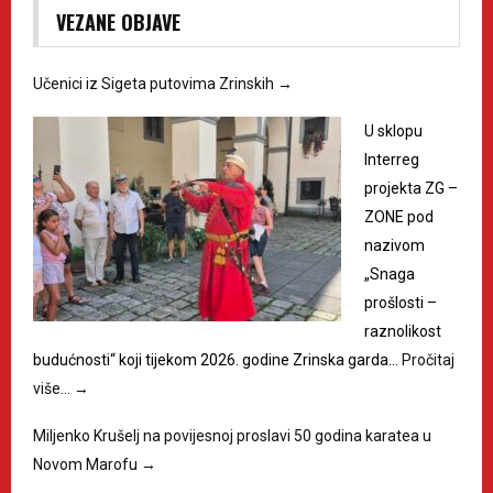
VEZANE OBJAVE
Učenici iz Sigeta putovima Zrinskih
→
U sklopu
Interreg
projekta ZG –
ZONE pod
nazivom
„Snaga
prošlosti –
raznolikost
budućnosti“ koji tijekom 2026. godine Zrinska garda…
Pročitaj
više…
→
Miljenko Krušelj na povijesnoj proslavi 50 godina karatea u
Novom Marofu
→