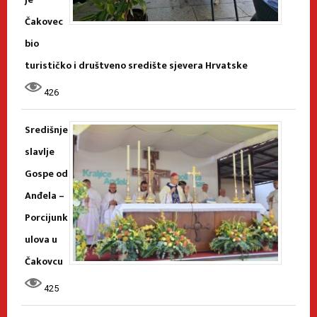
Čakovec
bio
turističko i društveno središte sjevera Hrvatske
426
Središnje
slavlje
Gospe od
Anđela –
Porcijunk
ulova u
Čakovcu
425