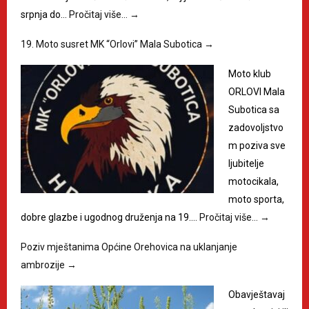
srpnja do…
Pročitaj više…
→
19. Moto susret MK “Orlovi” Mala Subotica
→
Moto klub
ORLOVI Mala
Subotica sa
zadovoljstvo
m poziva sve
ljubitelje
motocikala,
moto sporta,
dobre glazbe i ugodnog druženja na 19.…
Pročitaj više…
→
Poziv mještanima Općine Orehovica na uklanjanje
ambrozije
→
Obavještavaj