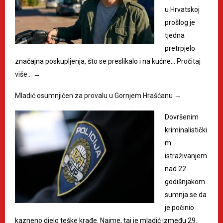
u Hrvatskoj
prošlog je
tjedna
pretrpjelo
značajna poskupljenja, što se preslikalo i na kućne…
Pročitaj
više…
→
Mladić osumnjičen za provalu u Gornjem Hrašćanu
→
Dovršenim
kriminalistički
m
istraživanjem
nad 22-
godišnjakom
sumnja se da
je počinio
kazneno djelo teške krađe. Naime, taj je mladić između 29.