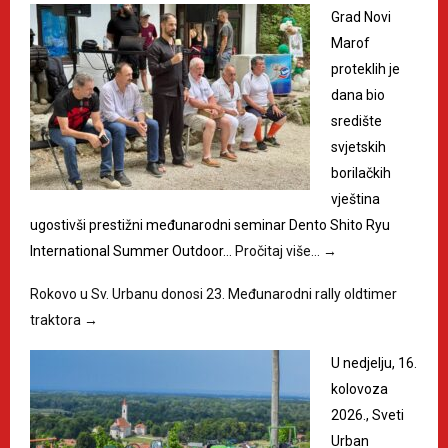
Grad Novi
Marof
proteklih je
dana bio
središte
svjetskih
borilačkih
vještina
ugostivši prestižni međunarodni seminar Dento Shito Ryu
International Summer Outdoor…
Pročitaj više…
→
Rokovo u Sv. Urbanu donosi 23. Međunarodni rally oldtimer
traktora
→
U nedjelju, 16.
kolovoza
2026., Sveti
Urban