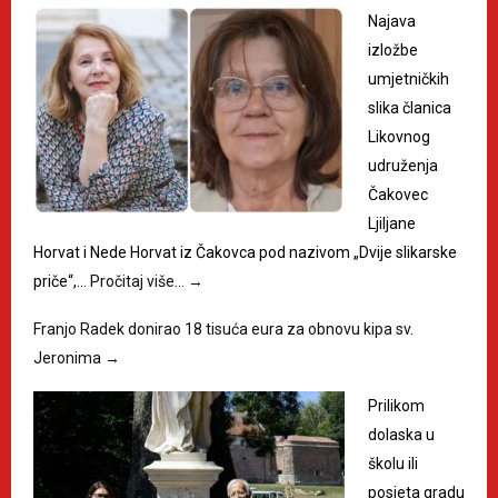
Najava
izložbe
umjetničkih
slika članica
Likovnog
udruženja
Čakovec
Ljiljane
Horvat i Nede Horvat iz Čakovca pod nazivom „Dvije slikarske
priče“,…
Pročitaj više…
→
Franjo Radek donirao 18 tisuća eura za obnovu kipa sv.
Jeronima
→
Prilikom
dolaska u
školu ili
posjeta gradu