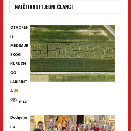
NAJČITANIJI TJEDNI ČLANCI
OTVOREN
JE
MEĐIMUR
SKOG
KURUZN
OG
LABIRINT
A
19140
Dodijelje
na