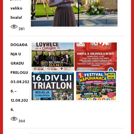
veliko
hvala!
381
DOGAĐA
NJA U
GRADU
PRELOGU
05.08.202
6. –
12.08.202
6.
364