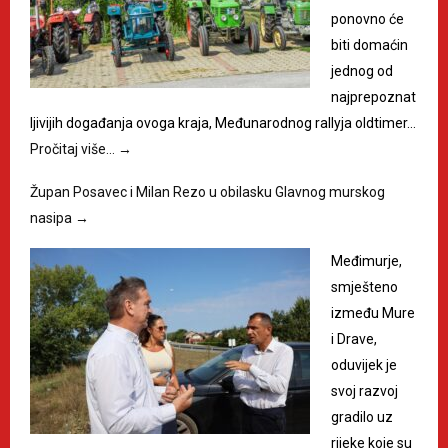
ponovno će
biti domaćin
jednog od
najprepoznat
ljivijih događanja ovoga kraja, Međunarodnog rallyja oldtimer…
Pročitaj više…
→
Župan Posavec i Milan Rezo u obilasku Glavnog murskog
nasipa
→
Međimurje,
smješteno
između Mure
i Drave,
oduvijek je
svoj razvoj
gradilo uz
rijeke koje su