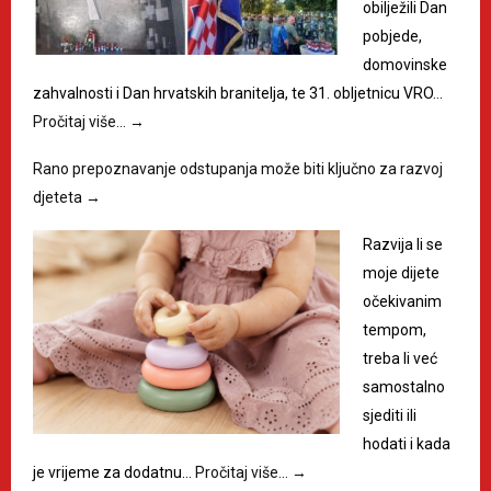
obilježili Dan
pobjede,
domovinske
zahvalnosti i Dan hrvatskih branitelja, te 31. obljetnicu VRO…
Pročitaj više…
→
Rano prepoznavanje odstupanja može biti ključno za razvoj
djeteta
→
Razvija li se
moje dijete
očekivanim
tempom,
treba li već
samostalno
sjediti ili
hodati i kada
je vrijeme za dodatnu…
Pročitaj više…
→