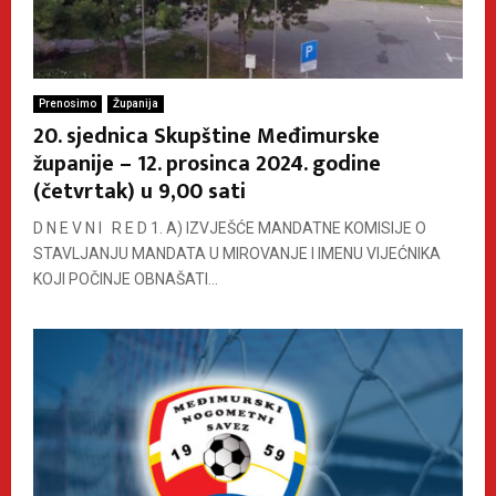
Prenosimo
Županija
20. sjednica Skupštine Međimurske
županije – 12. prosinca 2024. godine
(četvrtak) u 9,00 sati
D N E V N I R E D 1. A) IZVJEŠĆE MANDATNE KOMISIJE O
STAVLJANJU MANDATA U MIROVANJE I IMENU VIJEĆNIKA
KOJI POČINJE OBNAŠATI...