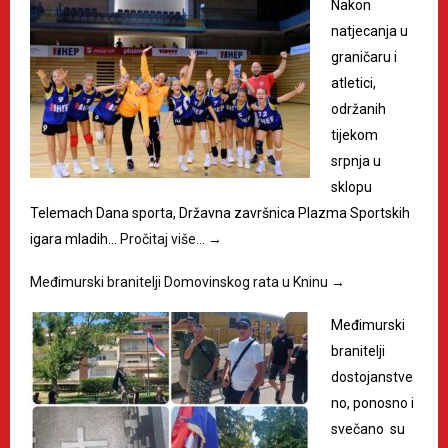
Nakon
natjecanja u
graničaru i
atletici,
održanih
tijekom
srpnja u
sklopu
Telemach Dana sporta, Državna završnica Plazma Sportskih
igara mladih…
Pročitaj više…
→
Međimurski branitelji Domovinskog rata u Kninu
→
Međimurski
branitelji
dostojanstve
no, ponosno i
svečano su