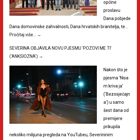
općine
proslavu
Dana pobjede
Dana domovinske zahvalnosti, Dana hrvatskih branitelja, te…
Pročitaj više…
→
SEVERINA OBJAVILA NOVU PJESMU ‘POZOVI ME TI’
(‘ANKSIOZNA’)
→
Nakon što je
pjesma 'Nisa
m kriva ja'
('Bezosjećajn
a') u samo
šest dana od
premijere
prikupila
nekoliko milijuna pregleda na YouTubeu, Severininim