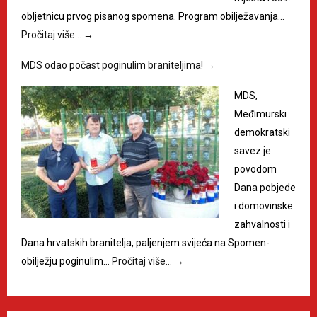
obljetnicu prvog pisanog spomena. Program obilježavanja…
Pročitaj više…
→
MDS odao počast poginulim braniteljima!
→
MDS,
Međimurski
demokratski
savez je
povodom
Dana pobjede
i domovinske
zahvalnosti i
Dana hrvatskih branitelja, paljenjem svijeća na Spomen-
obilježju poginulim…
Pročitaj više…
→