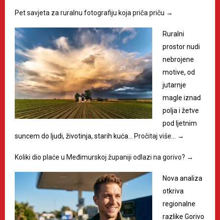
Pet savjeta za ruralnu fotografiju koja priča priču
→
Ruralni
prostor nudi
nebrojene
motive, od
jutarnje
magle iznad
polja i žetve
pod ljetnim
suncem do ljudi, životinja, starih kuća…
Pročitaj više…
→
Koliki dio plaće u Međimurskoj županiji odlazi na gorivo?
→
Nova analiza
otkriva
regionalne
razlike Gorivo