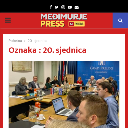
Facebook
Twitter
Instagram
Youtube
Email
PRIMARY
MENU
Početna
20. sjednica
Oznaka : 20. sjednica