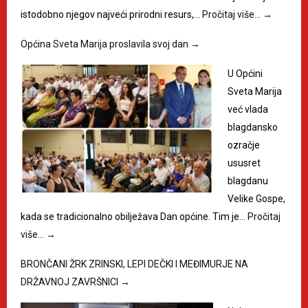
istodobno njegov najveći prirodni resurs,…
Pročitaj više…
→
Općina Sveta Marija proslavila svoj dan
→
U Općini
Sveta Marija
već vlada
blagdansko
ozračje
ususret
blagdanu
Velike Gospe,
kada se tradicionalno obilježava Dan općine. Tim je…
Pročitaj
više…
→
BRONČANI ŽRK ZRINSKI, LEPI DEČKI I MEĐIMURJE NA
DRŽAVNOJ ZAVRŠNICI
→