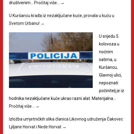
društvenim…
Pročitaj više…
→
U Kuršancu krađa iz nezaključane kuće, provala u kuću u
Svetom Urbanu!
→
U srijedu 5.
kolovoza u
noćnim
satima, u
Kuršancu,
Glavnoj ulici,
nepoznati
počinitelj je iz
hodnika nezaključane kuće ukrao razni alat. Materijalna…
Pročitaj više…
→
Izložba umjetničkih slika članica Likovnog udruženja Čakovec
Ljiljane Horvat i Nede Horvat
→