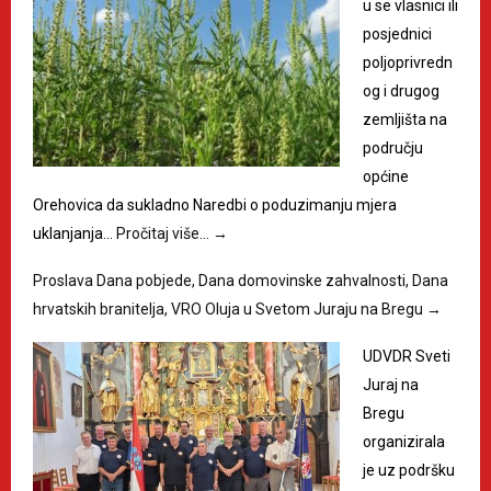
u se vlasnici ili
posjednici
poljoprivredn
og i drugog
zemljišta na
području
općine
Orehovica da sukladno Naredbi o poduzimanju mjera
uklanjanja…
Pročitaj više…
→
Proslava Dana pobjede, Dana domovinske zahvalnosti, Dana
hrvatskih branitelja, VRO Oluja u Svetom Juraju na Bregu
→
UDVDR Sveti
Juraj na
Bregu
organizirala
je uz podršku