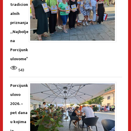
tradicion
alnih
priznanja
„Najbolje
na
Porcijunk
ulovome”
543
Porcijunk
ulovo
2026. –
pet dana
u kojima
je