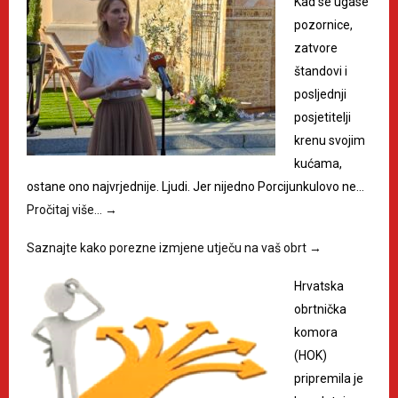
Kad se ugase
pozornice,
zatvore
štandovi i
posljednji
posjetitelji
krenu svojim
kućama,
ostane ono najvrjednije. Ljudi. Jer nijedno Porcijunkulovo ne…
Pročitaj više…
→
Saznajte kako porezne izmjene utječu na vaš obrt
→
Hrvatska
obrtnička
komora
(HOK)
pripremila je