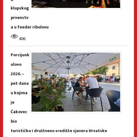
klupskog
prvenstv
a u feeder ribolovu
406
Porcijunk
ulovo
2026. –
pet dana
u kojima
je
Čakovec
bio
turističko i društveno središte sjevera Hrvatske