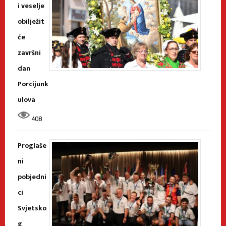
i veselje
obilježit
će
završni
dan
Porcijunk
ulova
408
Proglaše
ni
pobjedni
ci
Svjetsko
g