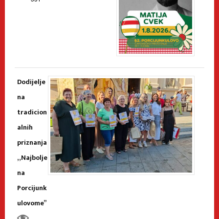
Dodijelje
na
tradicion
alnih
priznanja
„Najbolje
na
Porcijunk
ulovome”