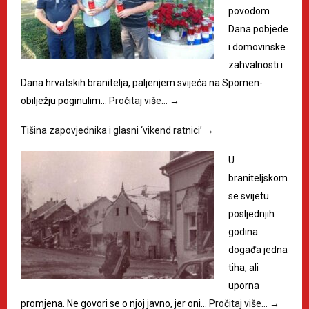
povodom
Dana pobjede
i domovinske
zahvalnosti i
Dana hrvatskih branitelja, paljenjem svijeća na Spomen-
obilježju poginulim…
Pročitaj više…
→
Tišina zapovjednika i glasni ‘vikend ratnici’
→
U
braniteljskom
se svijetu
posljednjih
godina
događa jedna
tiha, ali
uporna
promjena. Ne govori se o njoj javno, jer oni…
Pročitaj više…
→