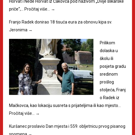
Horvat i Nede Horvat iz Čakovca pod nazivom „Dvije slikarske
priče“,…
Pročitaj više…
→
Franjo Radek donirao 18 tisuća eura za obnovu kipa sv.
Jeronima
→
Prilikom
dolaska u
školu ili
posjeta gradu
sredinom
prošlog
stoljeća, Franj
o Radek iz
Mačkovca, kao lokaciju susreta s prijateljima ili kao mjesto…
Pročitaj više…
→
Kuršanec proslavio Dan mjesta i 559. obljetnicu prvog pisanog
spomena
→