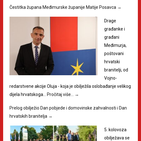
Čestitka župana Međimurske županije Matije Posavca
→
Drage
građanke i
građani
Međimurja,
poštovani
hrvatski
branitelji, od
Vojno-
redarstvene akcije Oluja - koja je obilježila oslobađanje velikog
dijela hrvatskoga…
Pročitaj više…
→
Prelog obilježio Dan pobjede i domovinske zahvalnosti i Dan
hrvatskih branitelja
→
5. kolovoza
obilježava se