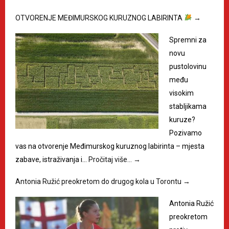
OTVORENJE MEĐIMURSKOG KURUZNOG LABIRINTA
→
Spremni za
novu
pustolovinu
među
visokim
stabljikama
kuruze?
Pozivamo
vas na otvorenje Međimurskog kuruznog labirinta – mjesta
zabave, istraživanja i…
Pročitaj više…
→
Antonia Ružić preokretom do drugog kola u Torontu
→
Antonia Ružić
preokretom