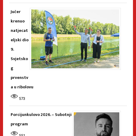
Jučer
krenuo
natjecat
eljski dio
9.
Svjetsko
g
prvenstv
a u ribolovu
573
Porcijunkulovo 2026. – Subotnji
program
551