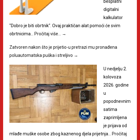
besplatni
digitalni
kalkulator
"Dobro je biti obrtnik". Ovaj praktičan alat pomoći će svim
obrtnicima…
Pročitaj više…
→
Zatvoren nakon što je prijetio-u pretrazi mu pronađena
poluautomatska puška i streljivo
→
U nedjelju 2.
kolovoza
2026. godine
u
popodnevnim
satima
zaprimljena
je prijava od
mlađe muške osobe zbog kaznenog djela prijetnja…
Pročitaj