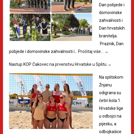
Dan pobjede i
domovinske
zahvalnosti i
Dan hrvatskih
branitelja.
Praznik, Dan
pobjede i domovinske zahvalnosti i…
Pročitaj više…
→
Nastup KOP Čakovec na prvenstvu Hrvatske u Splitu
→
Na splitskom
Žnjanu
odigrana su
četiri kola 1.
Hrvatske lige
u odbojci na
pijesku, a
odbojkašice