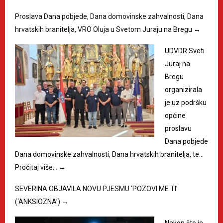
Proslava Dana pobjede, Dana domovinske zahvalnosti, Dana
hrvatskih branitelja, VRO Oluja u Svetom Juraju na Bregu
→
UDVDR Sveti
Juraj na
Bregu
organizirala
je uz podršku
općine
proslavu
Dana pobjede
Dana domovinske zahvalnosti, Dana hrvatskih branitelja, te…
Pročitaj više…
→
SEVERINA OBJAVILA NOVU PJESMU ‘POZOVI ME TI’
(‘ANKSIOZNA’)
→
Nakon što je