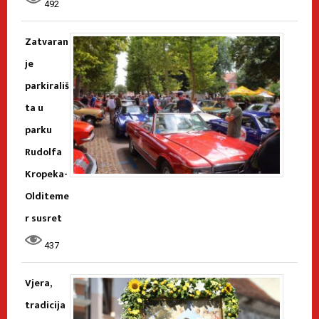
492
Zatvaran
je
parkirališ
ta u
parku
Rudolfa
Kropeka-
Olditeme
r susret
437
Vjera,
tradicija