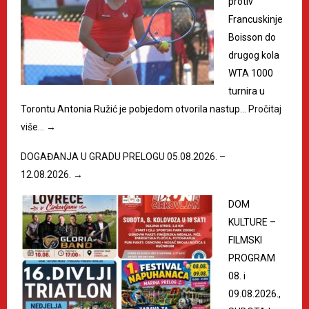
protiv
Francuskinje
Boisson do
drugog kola
WTA 1000
turnira u
Torontu Antonia Ružić je pobjedom otvorila nastup…
Pročitaj
više…
→
DOGAĐANJA U GRADU PRELOGU 05.08.2026. –
12.08.2026.
→
DOM
KULTURE –
FILMSKI
PROGRAM
08. i
09.08.2026.,