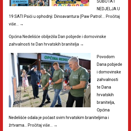
SUBOTA I
NEDJELJA U
19 SATI Psići u ophodnji: Dinoavantura (Paw Patrol:…
Pročitaj
više…
→
Općina Nedelišće obilježila Dan pobjede i domovinske
zahvalnosti te Dan hrvatskih branitelja
→
Povodom
Dana pobjede
i domovinske
zahvalnosti
te Dana
hrvatskih
branitelja,
Općina
Nedelišće odala je počast svim hrvatskim braniteljima i
žrtvama…
Pročitaj više…
→