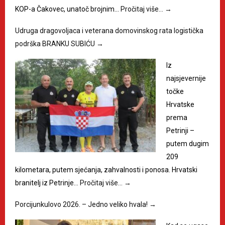
KOP-a Čakovec, unatoč brojnim…
Pročitaj više…
→
Udruga dragovoljaca i veterana domovinskog rata logistička
podrška BRANKU SUBIĆU
→
Iz
najsjevernije
točke
Hrvatske
prema
Petrinji –
putem dugim
209
kilometara, putem sjećanja, zahvalnosti i ponosa. Hrvatski
branitelj iz Petrinje…
Pročitaj više…
→
Porcijunkulovo 2026. – Jedno veliko hvala!
→