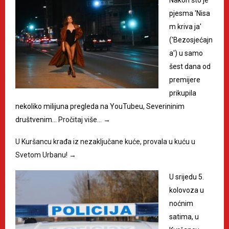
pjesma 'Nisa
m kriva ja'
('Bezosjećajn
a') u samo
šest dana od
premijere
prikupila
nekoliko milijuna pregleda na YouTubeu, Severininim
društvenim…
Pročitaj više…
→
U Kuršancu krađa iz nezaključane kuće, provala u kuću u
Svetom Urbanu!
→
U srijedu 5.
kolovoza u
noćnim
satima, u