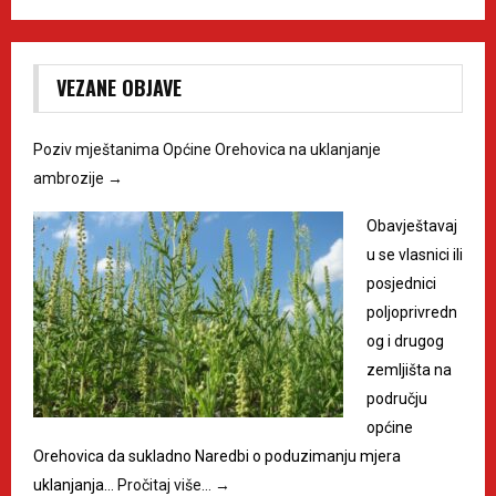
VEZANE OBJAVE
Poziv mještanima Općine Orehovica na uklanjanje
ambrozije
→
Obavještavaj
u se vlasnici ili
posjednici
poljoprivredn
og i drugog
zemljišta na
području
općine
Orehovica da sukladno Naredbi o poduzimanju mjera
uklanjanja…
Pročitaj više…
→