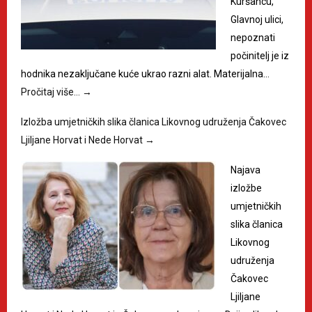
Kuršancu,
Glavnoj ulici,
nepoznati
počinitelj je iz
hodnika nezaključane kuće ukrao razni alat. Materijalna…
Pročitaj više…
→
Izložba umjetničkih slika članica Likovnog udruženja Čakovec
Ljiljane Horvat i Nede Horvat
→
Najava
izložbe
umjetničkih
slika članica
Likovnog
udruženja
Čakovec
Ljiljane