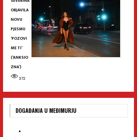
SEVERINA
OBJAVILA
NOVU
PJESMU
‘POZOVI
ME TI’
(‘ANKSIO
ZNA’)
372
DOGAĐANJA U MEĐIMURJU