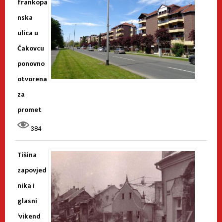
frankopa
nska
ulica u
Čakovcu
ponovno
otvorena
za
promet
384
Tišina
zapovjed
nika i
glasni
‘vikend