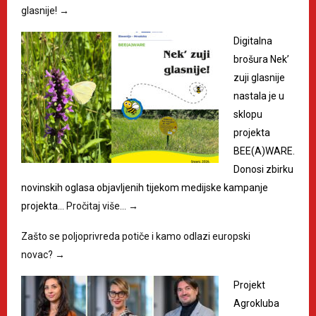
glasnije!
→
Digitalna
brošura Nek’
zuji glasnije
nastala je u
sklopu
projekta
BEE(A)WARE.
Donosi zbirku
novinskih oglasa objavljenih tijekom medijske kampanje
projekta…
Pročitaj više…
→
Zašto se poljoprivreda potiče i kamo odlazi europski
novac?
→
Projekt
Agrokluba