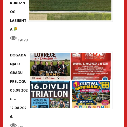
KURUZN
OG
LABIRINT
A
19178
DOGAĐA
NJA U
GRADU
PRELOGU
05.08.202
6. –
12.08.202
6.