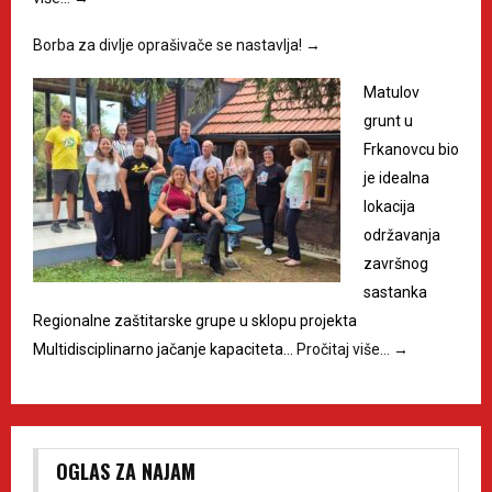
Borba za divlje oprašivače se nastavlja!
→
Matulov
grunt u
Frkanovcu bio
je idealna
lokacija
održavanja
završnog
sastanka
Regionalne zaštitarske grupe u sklopu projekta
Multidisciplinarno jačanje kapaciteta…
Pročitaj više…
→
OGLAS ZA NAJAM