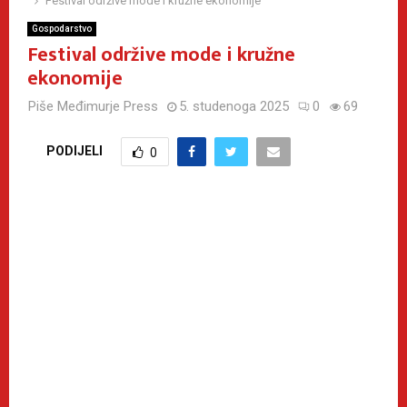
Festival održive mode i kružne ekonomije
Gospodarstvo
Festival održive mode i kružne
ekonomije
Piše
Međimurje Press
5. studenoga 2025
0
69
PODIJELI
0