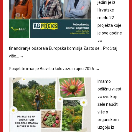
jedini je iz
Hrvatske
među 22
projekta koje
je ove godine
za
financiranje odabrala Europska komisija Zašto se…
Pročitaj
više…
→
Posjetite imanje Biovrt u kolovozu i rujnu 2026.
→
Imamo
odličnu vijest
za sve koji
žele naučiti
više o
organskom
uzgoju iz