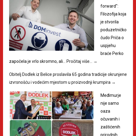
forward":
Filozofija koja
je stvorila
poduzetničko
čudo Priča o
uspjehu
braće Perko
započela je vrlo skromno, ali…
Pročitaj više…
→
Obitelj Dodlek iz Belice proslavila 65 godina tradicije okrunjene
izvrsnošću i vodećim mjestom u proizvodnji krumpira
→
Međimurje
nije samo
oaza
očuvanih i
zaštićenih
prirodnih