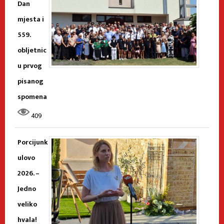
Dan
mjesta i
559.
obljetnic
u prvog
pisanog
spomena
409
Porcijunk
ulovo
2026. –
Jedno
veliko
hvala!