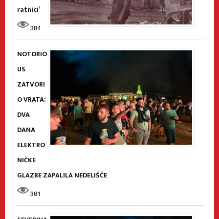
ratnici’
384
NOTORIO
US
ZATVORI
O VRATA:
DVA
DANA
ELEKTRO
NIČKE
GLAZBE ZAPALILA NEDELIŠĆE
381