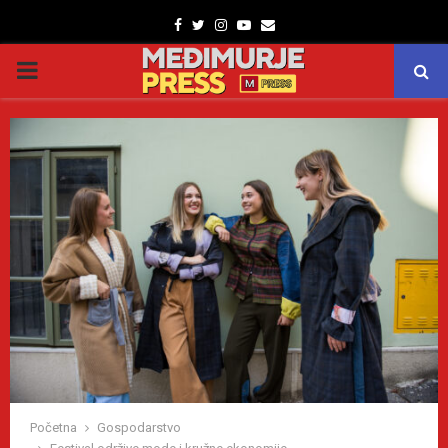
Facebook
Twitter
Instagram
Youtube
Email
PRIMARY
MENU
Početna
Gospodarstvo