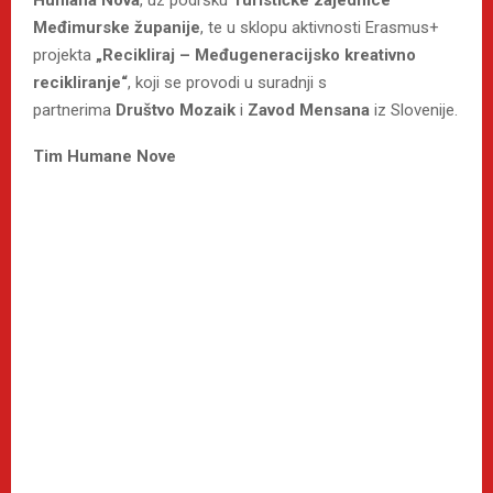
Humana Nova
, uz podršku
Turističke zajednice
Međimurske županije
, te u sklopu aktivnosti Erasmus+
projekta
„Recikliraj – Međugeneracijsko kreativno
recikliranje“
, koji se provodi u suradnji s
partnerima
Društvo Mozaik
i
Zavod Mensana
iz Slovenije.
Tim Humane Nove