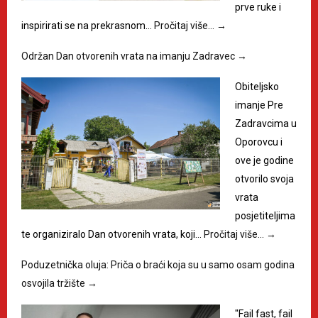
prve ruke i
inspirirati se na prekrasnom…
Pročitaj više…
→
Održan Dan otvorenih vrata na imanju Zadravec
→
Obiteljsko
imanje Pre
Zadravcima u
Oporovcu i
ove je godine
otvorilo svoja
vrata
posjetiteljima
te organiziralo Dan otvorenih vrata, koji…
Pročitaj više…
→
Poduzetnička oluja: Priča o braći koja su u samo osam godina
osvojila tržište
→
"Fail fast, fail