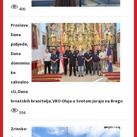
406
Proslava
Dana
pobjede,
Dana
domovins
ke
zahvalno
sti, Dana
hrvatskih branitelja, VRO Oluja u Svetom Juraju na Bregu
394
Zrinsko-