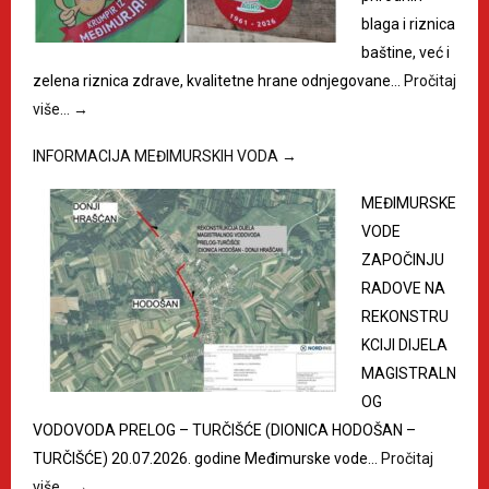
blaga i riznica
baštine, već i
zelena riznica zdrave, kvalitetne hrane odnjegovane…
Pročitaj
više…
→
INFORMACIJA MEĐIMURSKIH VODA
→
MEĐIMURSKE
VODE
ZAPOČINJU
RADOVE NA
REKONSTRU
KCIJI DIJELA
MAGISTRALN
OG
VODOVODA PRELOG – TURČIŠĆE (DIONICA HODOŠAN –
TURČIŠĆE) 20.07.2026. godine Međimurske vode…
Pročitaj
više…
→