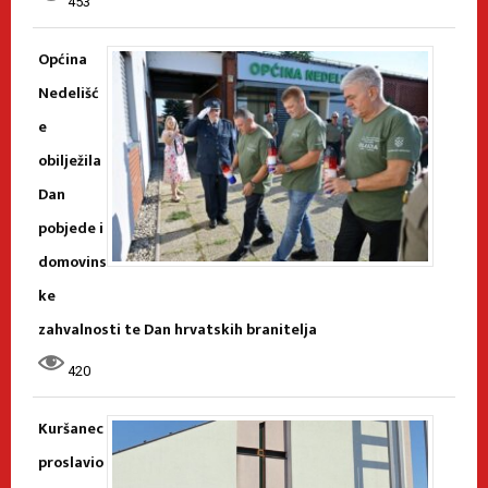
453
Općina
Nedelišć
e
obilježila
Dan
pobjede i
domovins
ke
zahvalnosti te Dan hrvatskih branitelja
420
Kuršanec
proslavio