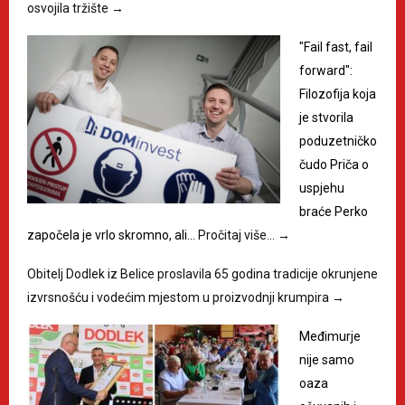
osvojila tržište
→
"Fail fast, fail
forward":
Filozofija koja
je stvorila
poduzetničko
čudo Priča o
uspjehu
braće Perko
započela je vrlo skromno, ali…
Pročitaj više…
→
Obitelj Dodlek iz Belice proslavila 65 godina tradicije okrunjene
izvrsnošću i vodećim mjestom u proizvodnji krumpira
→
Međimurje
nije samo
oaza