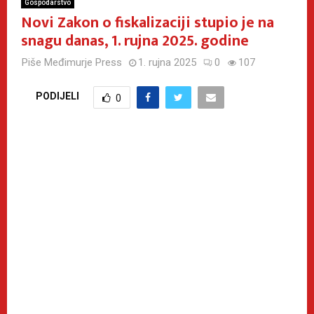
Gospodarstvo
Novi Zakon o fiskalizaciji stupio je na
snagu danas, 1. rujna 2025. godine
Piše
Međimurje Press
1. rujna 2025
0
107
PODIJELI
0