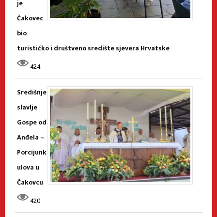
je
Čakovec
bio
turističko i društveno središte sjevera Hrvatske
424
Središnje
slavlje
Gospe od
Anđela –
Porcijunk
ulova u
Čakovcu
420