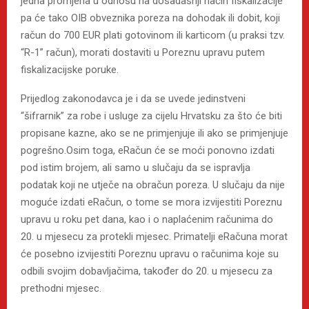
jedna promjena u odnosu na dosadašnji način fiskalizacije
pa će tako OIB obveznika poreza na dohodak ili dobit, koji
račun do 700 EUR plati gotovinom ili karticom (u praksi tzv.
“R-1” račun), morati dostaviti u Poreznu upravu putem
fiskalizacijske poruke.
Prijedlog zakonodavca je i da se uvede jedinstveni
“šifrarnik” za robe i usluge za cijelu Hrvatsku za što će biti
propisane kazne, ako se ne primjenjuje ili ako se primjenjuje
pogrešno.Osim toga, eRačun će se moći ponovno izdati
pod istim brojem, ali samo u slučaju da se ispravlja
podatak koji ne utječe na obračun poreza. U slučaju da nije
moguće izdati eRačun, o tome se mora izvijestiti Poreznu
upravu u roku pet dana, kao i o naplaćenim računima do
20. u mjesecu za protekli mjesec. Primatelji eRačuna morat
će posebno izvijestiti Poreznu upravu o računima koje su
odbili svojim dobavljačima, također do 20. u mjesecu za
prethodni mjesec.