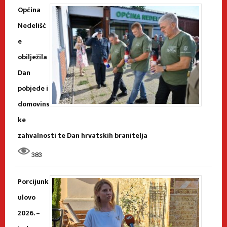
Općina
Nedelišć
e
obilježila
Dan
pobjede i
domovins
ke
zahvalnosti te Dan hrvatskih branitelja
383
Porcijunk
ulovo
2026. –