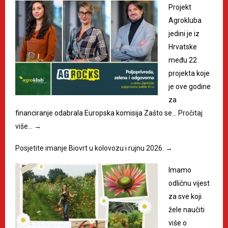
Projekt
Agrokluba
jedini je iz
Hrvatske
među 22
projekta koje
je ove godine
za
financiranje odabrala Europska komisija Zašto se…
Pročitaj
više…
→
Posjetite imanje Biovrt u kolovozu i rujnu 2026.
→
Imamo
odličnu vijest
za sve koji
žele naučiti
više o