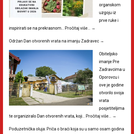
organskom
uzgoju iz
prve ruke i
inspirirati se na prekrasnom…
Pročitaj više…
→
Održan Dan otvorenih vrata na imanju Zadravec
→
Obiteljsko
imanje Pre
Zadravcima u
Oporovcu i
ove je godine
otvorilo svoja
vrata
posjetiteljima
te organiziralo Dan otvorenih vrata, koji…
Pročitaj više…
→
Poduzetnička oluja: Priča o braći koja su u samo osam godina