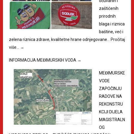
očuvanih i
zaštićenih
prirodnih
blaga i riznica
baštine, već i
zelena riznica zdrave, kvalitetne hrane odnjegovane…
Pročitaj
više…
→
INFORMACIJA MEĐIMURSKIH VODA
→
MEĐIMURSKE
VODE
ZAPOČINJU
RADOVE NA
REKONSTRU
KCIJI DIJELA
MAGISTRALN
OG