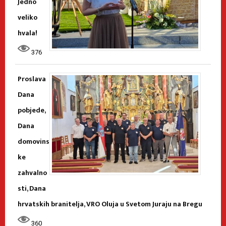
Jedno
veliko
hvala!
376
Proslava
Dana
pobjede,
Dana
domovins
ke
zahvalno
sti, Dana
hrvatskih branitelja, VRO Oluja u Svetom Juraju na Bregu
360