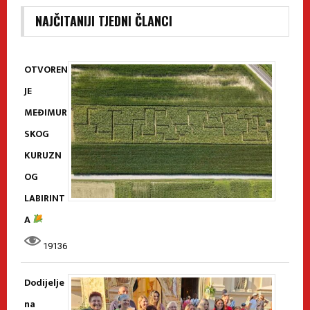
NAJČITANIJI TJEDNI ČLANCI
OTVOREN
JE
MEĐIMUR
SKOG
KURUZN
OG
LABIRINT
A
19136
Dodijelje
na