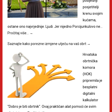
posljednji
posjetitelji
krenu svojim
kućama,
ostane ono najvrjednije. Ljudi. Jer nijedno Porcijunkulovo ne…
Pročitaj više…
→
Saznajte kako porezne izmjene utječu na vaš obrt
→
Hrvatska
obrtnička
komora
(HOK)
pripremila je
besplatni
digitalni
kalkulator
"Dobro je biti obrtnik". Ovaj praktičan alat pomoći će svim