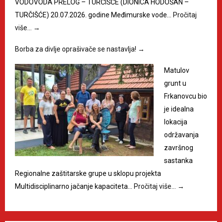
VODOVODA PRELOG – TURČIŠĆE (DIONICA HODOŠAN –
TURČIŠĆE) 20.07.2026. godine Međimurske vode…
Pročitaj
više…
→
Borba za divlje oprašivače se nastavlja!
→
Matulov
grunt u
Frkanovcu bio
je idealna
lokacija
održavanja
završnog
sastanka
Regionalne zaštitarske grupe u sklopu projekta
Multidisciplinarno jačanje kapaciteta…
Pročitaj više…
→