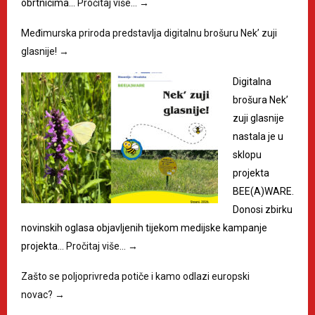
obrtnicima…
Pročitaj više…
→
Međimurska priroda predstavlja digitalnu brošuru Nek’ zuji
glasnije!
→
Digitalna
brošura Nek’
zuji glasnije
nastala je u
sklopu
projekta
BEE(A)WARE.
Donosi zbirku
novinskih oglasa objavljenih tijekom medijske kampanje
projekta…
Pročitaj više…
→
Zašto se poljoprivreda potiče i kamo odlazi europski
novac?
→