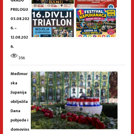
GRADU
PRELOGU
05.08.202
6. –
12.08.202
6.
356
Međimur
ska
županija
obilježila
Dana
pobjede i
domovins