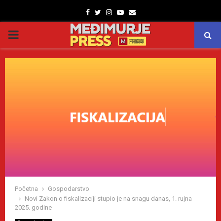
Facebook
Twitter
Instagram
Youtube
Email
PRIMARY
MENU
Početna
Gospodarstvo
Novi Zakon o fiskalizaciji stupio je na snagu danas, 1. rujna
2025. godine