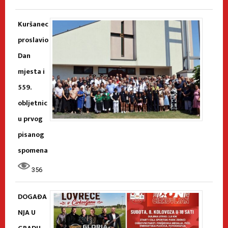
Kuršanec
proslavio
Dan
mjesta i
559.
obljetnic
u prvog
pisanog
spomena
356
DOGAĐA
NJA U