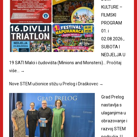
KULTURE –
FILMSKI
PROGRAM
01. i
02.08.2026.,
SUBOTA I
NEDJELJA U
19 SATI Malci i čudovišta (Minions and Monsters)…
Pročitaj
više…
→
Nove STEM učionice stižu u Prelog i Draškovec
→
Grad Prelog
nastavlja s
ulaganjima u
obrazovanje i
razvoj STEM
područja. U