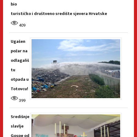
bio
turističko i društveno središte sjevera Hrvatske
409
Ugašen
požar na
odlagališ
tu
otpada u
Totovcu!
399
Središnje
slavlje
Gospe od