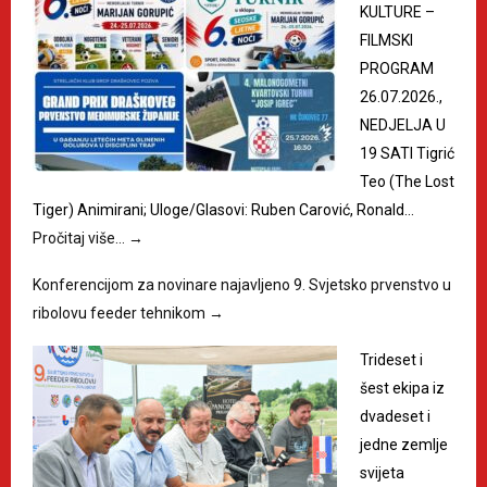
KULTURE –
FILMSKI
PROGRAM
26.07.2026.,
NEDJELJA U
19 SATI Tigrić
Teo (The Lost
Tiger) Animirani; Uloge/Glasovi: Ruben Carović, Ronald…
Pročitaj više…
→
Konferencijom za novinare najavljeno 9. Svjetsko prvenstvo u
ribolovu feeder tehnikom
→
Trideset i
šest ekipa iz
dvadeset i
jedne zemlje
svijeta