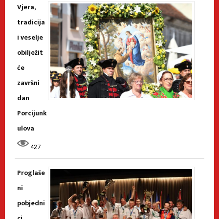
Vjera,
tradicija
i veselje
obilježit
će
završni
dan
Porcijunk
ulova
427
Proglaše
ni
pobjedni
ci