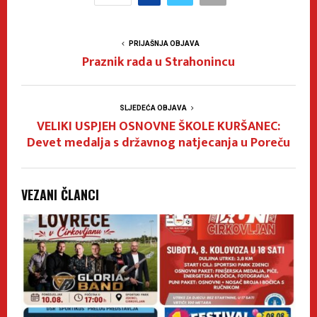
PRIJAŠNJA OBJAVA
Praznik rada u Strahonincu
SLJEDEĆA OBJAVA
VELIKI USPJEH OSNOVNE ŠKOLE KURŠANEC:
Devet medalja s državnog natjecanja u Poreču
VEZANI ČLANCI