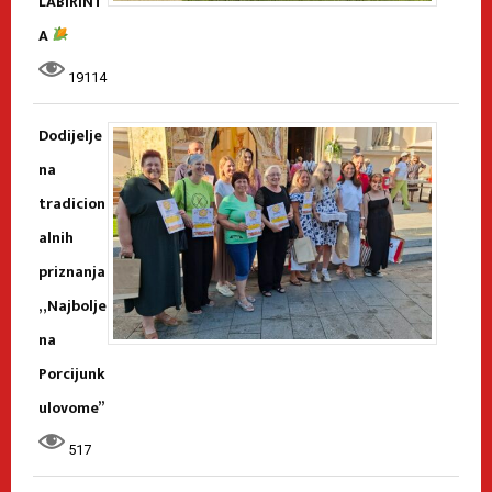
LABIRINT
A
19114
Dodijelje
na
tradicion
alnih
priznanja
„Najbolje
na
Porcijunk
ulovome”
517