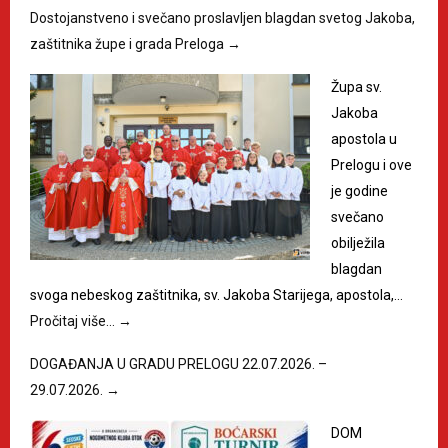
Dostojanstveno i svečano proslavljen blagdan svetog Jakoba,
zaštitnika župe i grada Preloga
→
Župa sv.
Jakoba
apostola u
Prelogu i ove
je godine
svečano
obilježila
blagdan
svoga nebeskog zaštitnika, sv. Jakoba Starijega, apostola,…
Pročitaj više…
→
DOGAĐANJA U GRADU PRELOGU 22.07.2026. –
29.07.2026.
→
DOM