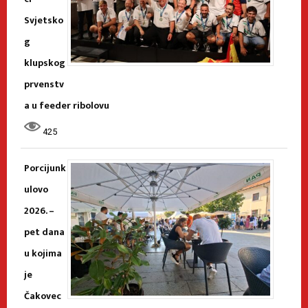
Svjetsko
g
klupskog
prvenstv
a u feeder ribolovu
425
Porcijunk
ulovo
2026. –
pet dana
u kojima
je
Čakovec