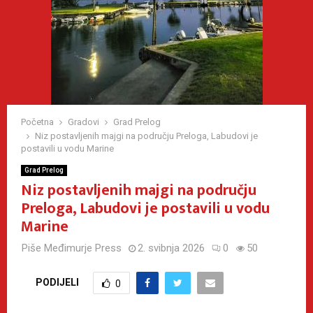
Početna
Gradovi
Grad Prelog
Niz postavljenih majgi na području Preloga, Labudovi je
postavili u vodu Marine
Grad Prelog
Niz postavljenih majgi na području
Preloga, Labudovi je postavili u vodu
Marine
Piše
Međimurje Press
2. svibnja 2026
0
50
PODIJELI
0