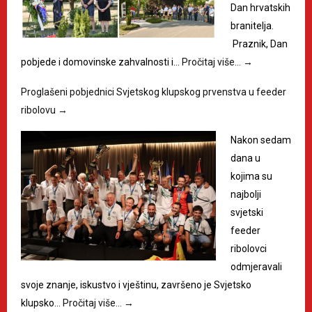
Dan hrvatskih
branitelja.
Praznik, Dan
pobjede i domovinske zahvalnosti i…
Pročitaj više…
→
Proglašeni pobjednici Svjetskog klupskog prvenstva u feeder
ribolovu
→
Nakon sedam
dana u
kojima su
najbolji
svjetski
feeder
ribolovci
odmjeravali
svoje znanje, iskustvo i vještinu, završeno je Svjetsko
klupsko…
Pročitaj više…
→