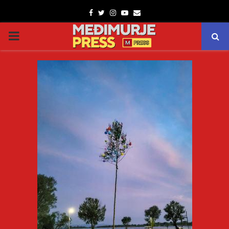
Facebook
Twitter
Instagram
Youtube
Email
PRIMARY
MENU