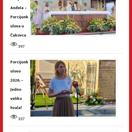
Anđela –
Porcijunk
ulova u
Čakovcu
397
Porcijunk
ulovo
2026. –
Jedno
veliko
hvala!
357