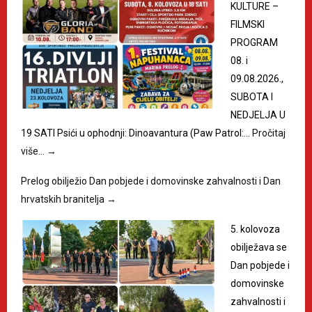
KULTURE –
FILMSKI
PROGRAM
08. i
09.08.2026.,
SUBOTA I
NEDJELJA U
19 SATI Psići u ophodnji: Dinoavantura (Paw Patrol:…
Pročitaj
više…
→
Prelog obilježio Dan pobjede i domovinske zahvalnosti i Dan
hrvatskih branitelja
→
5. kolovoza
obilježava se
Dan pobjede i
domovinske
zahvalnosti i