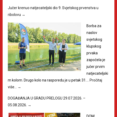
Jučer krenuo natjecateljski dio 9. Svjetskog prvenstva u
ribolovu
→
Borba za
naslov
svjetskog
klupskog
prvaka
započela je
jučer prvim
natjecateljski
m kolom. Drugo kolo na rasporedu je u petak 31.…
Pročitaj
više…
→
DOGAĐANJA U GRADU PRELOGU 29.07.2026. –
05.08.2026.
→
DOM