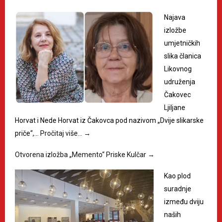
Najava
izložbe
umjetničkih
slika članica
Likovnog
udruženja
Čakovec
Ljiljane
Horvat i Nede Horvat iz Čakovca pod nazivom „Dvije slikarske
priče“,…
Pročitaj više…
→
Otvorena izložba „Memento“ Priske Kulčar
→
Kao plod
suradnje
između dviju
naših