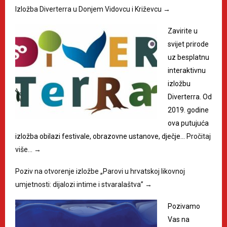
Izložba Diverterra u Donjem Vidovcu i Križevcu
→
Zavirite u
svijet prirode
uz besplatnu
interaktivnu
izložbu
Diverterra. Od
2019. godine
ova putujuća
izložba obilazi festivale, obrazovne ustanove, dječje…
Pročitaj
više…
→
Poziv na otvorenje izložbe „Parovi u hrvatskoj likovnoj
umjetnosti: dijalozi intime i stvaralaštva”
→
Pozivamo
Vas na