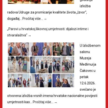
izložba
radova Udruge za promicanje kvalitete života „Izvor“,
događaj…
Pročitaj više…
→
„Parovi u hrvatskoj likovnoj umjetnosti: dijalozi intime i
stvaralaštva“
→
U Izložbenom
salonu
Muzeja
Međimurja
Čakovec u
petak
12.6.2026.
svečano je
otvorena izložba vrsnih imena hrvatske nacionalne povijesti
umjetnosti kao…
Pročitaj više…
→