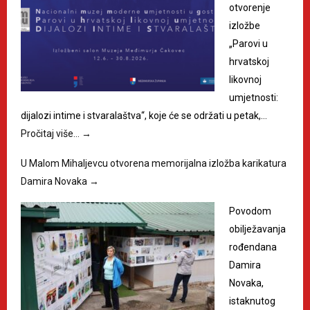
otvorenje
izložbe
„Parovi u
hrvatskoj
likovnoj
umjetnosti:
dijalozi intime i stvaralaštva“, koje će se održati u petak,…
Pročitaj više…
→
U Malom Mihaljevcu otvorena memorijalna izložba karikatura
Damira Novaka
→
Povodom
obilježavanja
rođendana
Damira
Novaka,
istaknutog