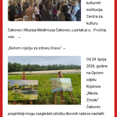
kulturnih
institucija,
Centra za
kulturu
Čakovec i Muzeja Međimurja Čakovec, u petak je u…
Pročitaj
više…
→
„Kistom i riječju za zdravu Dravu”
→
Od 24. lipnja
2026. godine
na Općem
odjelu
Knjižnice
„Nikola
Zrinski“
Čakovec
posjetitelji mogu razgledati izložbu likovnih radova nastalih