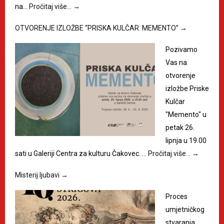
na…
Pročitaj više…
→
OTVORENJE IZLOŽBE “PRISKA KULČAR: MEMENTO”
→
Pozivamo
Vas na
otvorenje
izložbe Priske
Kulčar
"Memento" u
petak 26.
lipnja u 19.00
sati u Galeriji Centra za kulturu Čakovec. …
Pročitaj više…
→
Misterij ljubavi
→
Proces
umjetničkog
stvaranja