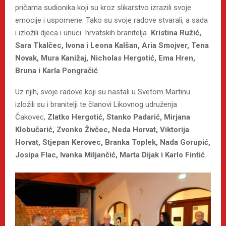
pričama sudionika koji su kroz slikarstvo izrazili svoje
emocije i uspomene. Tako su svoje radove stvarali, a sada
i izložili djeca i unuci hrvatskih branitelja
Kristina Ružić,
Sara Tkalčec, Ivona i Leona Kalšan, Aria Smojver, Tena
Novak, Mura Kanižaj, Nicholas Hergotić, Ema Hren,
Bruna i Karla Pongračić
.
Uz njih, svoje radove koji su nastali u Svetom Martinu
izložili su i branitelji te članovi Likovnog udruženja
Čakovec,
Zlatko Hergotić, Stanko Padarić, Mirjana
Klobučarić, Zvonko Živčec, Neda Horvat, Viktorija
Horvat, Stjepan Kerovec, Branka Toplek, Nada Gorupić,
Josipa Flac, Ivanka Miljančić, Marta Dijak i Karlo Fintić
.