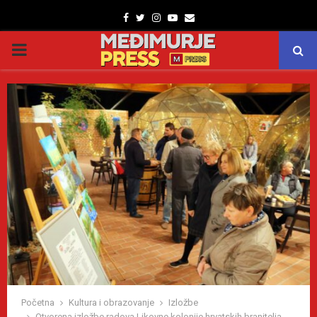
Facebook
Twitter
Instagram
Youtube
Email
PRIMARY
MENU
Početna
Kultura i obrazovanje
Izložbe
Otvorena izložbe radova Likovne kolonije hrvatskih branitelja,