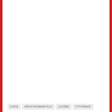
DJECA
HRVATSKI BRANITELJI
IZLOŽBA
OTVORENJE