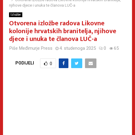
njihove djece i unuka te članova LUČ-a
Izložbe
Otvorena izložbe radova Likovne
kolonije hrvatskih branitelja, njihove
djece i unuka te članova LUČ-a
Piše
Međimurje Press
4. studenoga 2025
0
65
PODIJELI
0