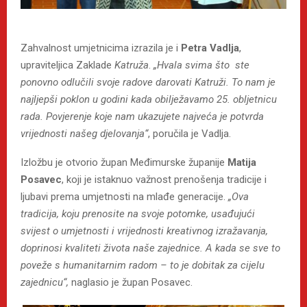
Zahvalnost umjetnicima izrazila je i
Petra Vadlja
,
upraviteljica Zaklade
Katruža
.
„Hvala svima što ste
ponovno odlučili svoje radove darovati Katruži. To nam je
najljepši poklon u godini kada obilježavamo 25. obljetnicu
rada. Povjerenje koje nam ukazujete najveća je potvrda
vrijednosti našeg djelovanja“
, poručila je Vadlja.
Izložbu je otvorio župan Međimurske županije
Matija
Posavec
, koji je istaknuo važnost prenošenja tradicije i
ljubavi prema umjetnosti na mlađe generacije.
„Ova
tradicija, koju prenosite na svoje potomke, usađujući
svijest o umjetnosti i vrijednosti kreativnog izražavanja,
doprinosi kvaliteti života naše zajednice. A kada se sve to
poveže s humanitarnim radom – to je dobitak za cijelu
zajednicu“,
naglasio je župan Posavec.