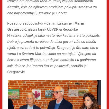
izložbe biti darovani Međimurskoj zakladi solidarnosti
Katruža, koja će njihovom prodajom prikupiti sredstva za
one najpotrebitije“
, istaknuo je Horvat.
Posebno zadovoljstvo viđenim izrazio je i
Marin
Gregorović
, glavni tajnik UDVDR-a Republike
Hrvatske.
„Uvijek je lako nešto reći kad imate što pokazati.
Dobro je poznata uzrečica da slika govori više od tisuću
riječi, a ovi radovi to potvrđuju. Drago mi je što sam bio s
vama i u Svetom Martinu kada su nastajali. Vjerujem da
ćemo s ovom lijepom suradnjom nastaviti i u godinama
koje dolaze, jer imamo što za pokazati“
, poručio je
Gregorović.