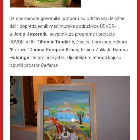
Uz spomenute govornike, potporu su održavanju izložbe
dali i dopredsjednik međimurske podružnice UDVDR-
a
Josip Jezernik
, savjetnik za programe i projekte
UDVDR-a RH
Tihomir Tandarić
, članica Upravnog odbora
“Katruže “
Danica Pongrac Krhač,
tajnica Zaklade
Danica
Holcinger
te brojni prijatelji i ljubitelji umjetnosti koji su
ispunili prostor
Bedema
.