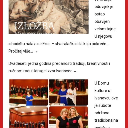
oduvijek je
ostao
obavijen
velom tajne.
U njegovu
ishodištu nalazi se Eros – stvaralačka sila koja pokreće…
Pročitaj više…
→
Dvadeset i jedna godina predanosti tradiciji, kreativnosti i
ručnom radu Udruge Izvor Ivanovec
→
U Domu
kulture u
Ivanovcu ove
je subote
održana
tradicionalna
godišnja