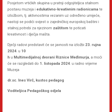
Posjetom vrtićkih skupina u pratnji odgojiteljica stalnom
postavu muzeja i
edukativno-kreativnim radionicama
te
izložbom, tj. aktivnostima vezanim uz određeno umijeće,
nastoji se podići svijest o zajedničkoj europskoj baštini i
stalnoj potrebi za njezinom
zaštitom
te poticati
kreativnost i dječja mašta.
Dječji radovi predstavit će se javnosti na izložbi
23. rujna
2024
. u
10
h
u
Multimedijalnoj
dvorani
Riznice
Međimurja
, a moći
će se razgledati do
1. listopada 2024
. u radno vrijeme
Muzeja
dr.sc. Ines Virč, kustos pedagog
Voditeljica Pedagoškog odjela