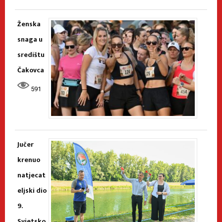
Ženska
snaga u
središtu
Čakovca
591
Jučer
krenuo
natjecat
eljski dio
9.
Svjetsko