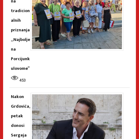
na
tradicion
alnih
priznanja
„Najbolje
na
Porcijunk
ulovome”
453
Nakon
Grdovića,
petak
donosi
Sergeja