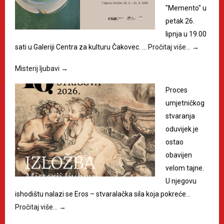
"Memento" u
petak 26.
lipnja u 19.00
sati u Galeriji Centra za kulturu Čakovec. …
Pročitaj više…
→
Misterij ljubavi
→
Proces
umjetničkog
stvaranja
oduvijek je
ostao
obavijen
velom tajne.
U njegovu
ishodištu nalazi se Eros – stvaralačka sila koja pokreće…
Pročitaj više…
→