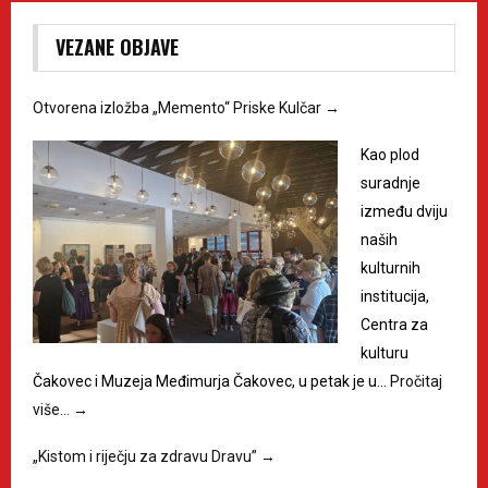
VEZANE OBJAVE
Otvorena izložba „Memento“ Priske Kulčar
→
Kao plod
suradnje
između dviju
naših
kulturnih
institucija,
Centra za
kulturu
Čakovec i Muzeja Međimurja Čakovec, u petak je u…
Pročitaj
više…
→
„Kistom i riječju za zdravu Dravu”
→