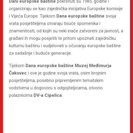
Dani europske baštine
pokrenuti su 1985. godine i
organiziraju se kao zajednička inicijativa Europske komisije
i Vijeća Europe. Tijekom
Dana europske baštine
svoja
vrata posjetiteljima otvaraju tisuće spomenika i
znamenitosti, od kojih su neki inače zatvoreni za javnost, a
građani ih mogu posjetiti te pritom upoznati zajedničku
kulturnu baštinu i sudjelovati u očuvanju europske baštine
za sadašnje i buduće generacije.
Tijekom
Dana
europske
baštine
Muzej
Međimurja
Čakovec
i ove je godine svoja vrata, osim brojnim
posjetiteljima, posebno pripremljenim tematskim
vodstvima u dogovoru s odgojiteljicama, otvorio
polaznicima
DV-a Cipelica
: