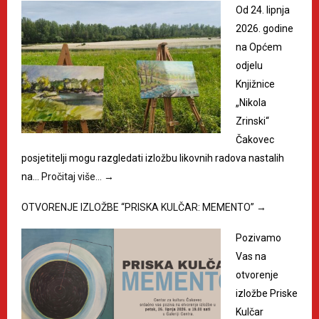
Od 24. lipnja
2026. godine
na Općem
odjelu
Knjižnice
„Nikola
Zrinski“
Čakovec
posjetitelji mogu razgledati izložbu likovnih radova nastalih
na…
Pročitaj više…
→
OTVORENJE IZLOŽBE “PRISKA KULČAR: MEMENTO”
→
Pozivamo
Vas na
otvorenje
izložbe Priske
Kulčar