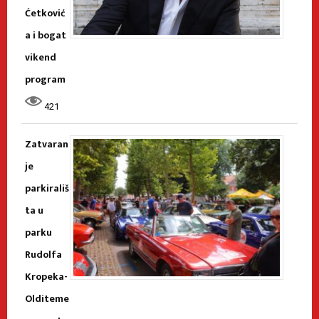
Ćetković
a i bogat
vikend
program
421
Zatvaran
je
parkirališ
ta u
parku
Rudolfa
Kropeka-
Olditeme