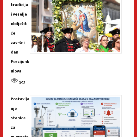
tradicija
i veselje
obilježit
će
završni
dan
Porcijunk
ulova
393
Postavlja
nje
stanica
za
mjerenje