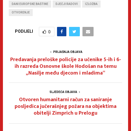
DANI EUROPSKE BAŠTINE
DJEČJI RADOVI
IZLOŽBA
OTVORENJE
PODIJELI
0
PRIJAŠNJA OBJAVA
Predavanja preloške policije za učenike 5-ih i 6-
ih razreda Osnovne škole Hodošan na temu
„Nasilje među djecom i mladima“
SLJEDEĆA OBJAVA
Otvoren humanitarni račun za saniranje
posljedica jučerašnjeg požara na objektima
obitelji Zimprich u Prelogu