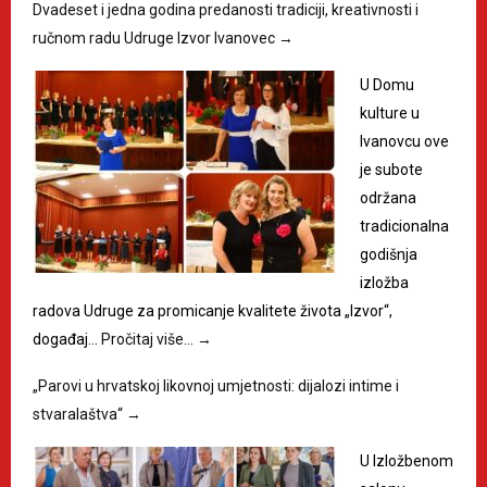
Dvadeset i jedna godina predanosti tradiciji, kreativnosti i
ručnom radu Udruge Izvor Ivanovec
→
U Domu
kulture u
Ivanovcu ove
je subote
održana
tradicionalna
godišnja
izložba
radova Udruge za promicanje kvalitete života „Izvor“,
događaj…
Pročitaj više…
→
„Parovi u hrvatskoj likovnoj umjetnosti: dijalozi intime i
stvaralaštva“
→
U Izložbenom