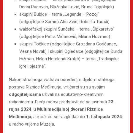
Densi Radovan, Blaženka Lozić, Bruna Topolnjak)
skupini Bubice – tema „Legende – Pozoj“
(odgojiteljice Samira Abu Zeid, Roberta Taradi)
waldorfskoj skupini Sunčeka – tema „Čipkarstvo“
(odgojiteljice Petra Mićanović, Milana Hozmec)
skupini Točkice (odgojiteljice Grozdana Goričanec,
Vesna Novak) i skupini Ogledalce (odgojiteljice Đurđa
Hižman, Helga Hetelendi Kraljić) – tema „Tradicijske
igre i pjesme“.
Nakon stručnoga vodstva određenim dijelom stalnoga
postava Riznice Međimurja, vrtićarci su sa svojim
odgojiteljicama
uživali na edukativno-kreativnim
radionicama. Dječji radovi predstavit će se javnosti
23.
rujna 2024
. u
Multimedijalnoj
dvorani
Riznice
Međimurja
, a moći će se razgledati do
1. listopada 2024
.
u radno vrijeme Muzeja.