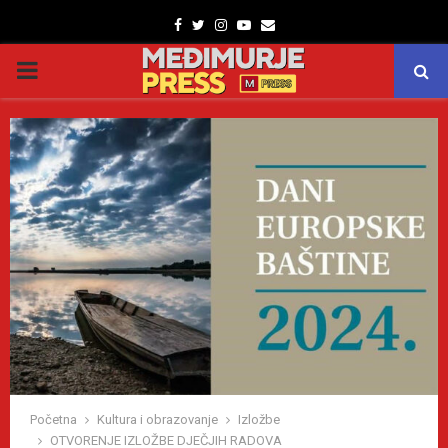
Facebook
Twitter
Instagram
Youtube
Email
PRIMARY
MENU
Početna
Kultura i obrazovanje
Izložbe
OTVORENJE IZLOŽBE DJEČJIH RADOVA