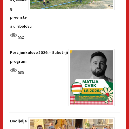
g
prvenstv
a u ribolovu
552
Porcijunkulovo 2026. – Subotnji
program
535
Dodijelje