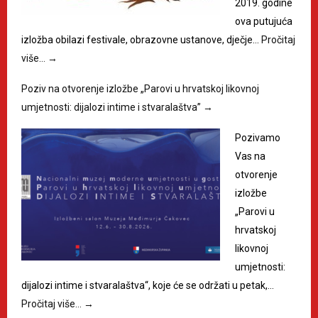
2019. godine
ova putujuća
izložba obilazi festivale, obrazovne ustanove, dječje…
Pročitaj
više…
→
Poziv na otvorenje izložbe „Parovi u hrvatskoj likovnoj
umjetnosti: dijalozi intime i stvaralaštva”
→
Pozivamo
Vas na
otvorenje
izložbe
„Parovi u
hrvatskoj
likovnoj
umjetnosti:
dijalozi intime i stvaralaštva“, koje će se održati u petak,…
Pročitaj više…
→