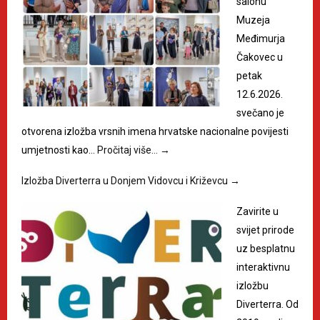
salonu
Muzeja
Međimurja
Čakovec u
petak
12.6.2026.
svečano je
otvorena izložba vrsnih imena hrvatske nacionalne povijesti
umjetnosti kao…
Pročitaj više…
→
Izložba Diverterra u Donjem Vidovcu i Križevcu
→
Zavirite u
svijet prirode
uz besplatnu
interaktivnu
izložbu
Diverterra. Od