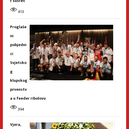
r susret
413
Proglaše
ni
pobjedni
ci
Svjetsko
g
klupskog
prvenstv
a u feeder ribolovu
394
Vjera,