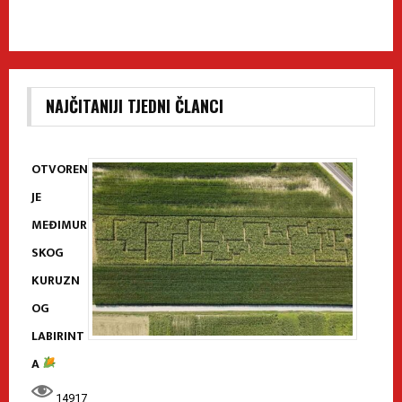
NAJČITANIJI TJEDNI ČLANCI
OTVOREN
JE
MEĐIMUR
SKOG
KURUZN
OG
LABIRINT
A
14917