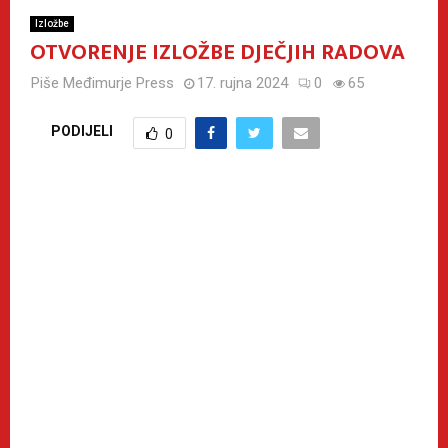
Izložbe
OTVORENJE IZLOŽBE DJEČJIH RADOVA
Piše
Međimurje Press
17. rujna 2024
0
65
PODIJELI
0