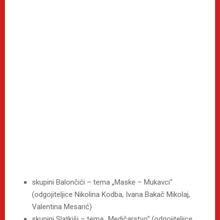
skupini Balončići – tema „Maske – Mukavci“
(odgojiteljice Nikolina Kodba, Ivana Bakač Mikolaj,
Valentina Mesarić)
skupini Slatkiši – tema „Medičarstvo“ (odgojiteljice