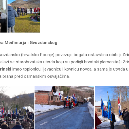
za Međimurja i Gvozdanskog
vozdansko (hrvatsko Pounje) povezuje bogata ostavština obitelji
Zri
azi se starohrvatska utvrda koju su podigli hrvatski plemenitaši Zrin
Zrinski
imao topionicu, ljevaonicu i kovnicu novca, a sama je utvrda u 
na brana pred osmanskim osvajačima.