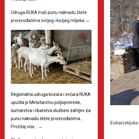
Udruga RUKA traži punu naknadu štete
proizvođačima ovčjeg i kozjeg mlijeka
→
Regionalna udruga kozara i ovčara RUKA
uputila je Ministarstvu poljoprivrede,
šumarstva i ribarstva službeni zahtjev za
punu naknadu štete proizvođačima…
Euharistijsko 
Pročitaj više…
→