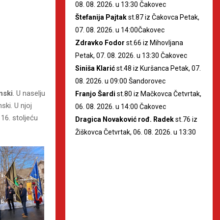
08. 08. 2026. u 13:30 Čakovec
Štefanija Pajtak
st.87 iz Čakovca Petak,
07. 08. 2026. u 14:00Čakovec
Zdravko Fodor
st.66 iz Mihovljana
Petak, 07. 08. 2026. u 13:30 Čakovec
Siniša Klarić
st.48 iz Kuršanca Petak, 07.
08. 2026. u 09:00 Šandorovec
nski
. U naselju
Franjo Šardi
st.80 iz Mačkovca Četvrtak,
ski. U njoj
06. 08. 2026. u 14:00 Čakovec
16. stoljeću
Dragica Novaković rođ. Radek
st.76 iz
Žiškovca Četvrtak, 06. 08. 2026. u 13:30