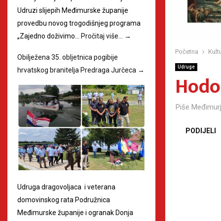
Udruzi slijepih Međimurske županije
provedbu novog trogodišnjeg programa
„Zajedno doživimo…
Pročitaj više…
→
Početna
Kult
Obilježena 35. obljetnica pogibije
Udruge
hrvatskog branitelja Predraga Jurčeca
→
Hodo
Piše
Međimurj
PODIJELI
Udruga dragovoljaca i veterana
domovinskog rata Podružnica
Međimurske županije i ogranak Donja