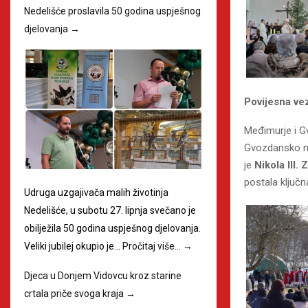
Nedelišće proslavila 50 godina uspješnog
djelovanja
→
Povijesna ve
Međimurje i G
Gvozdansko nal
je
Nikola III. 
postala ključ
Udruga uzgajivača malih životinja
Nedelišće, u subotu 27. lipnja svečano je
obilježila 50 godina uspješnog djelovanja.
Veliki jubilej okupio je…
Pročitaj više…
→
Djeca u Donjem Vidovcu kroz starine
crtala priče svoga kraja
→