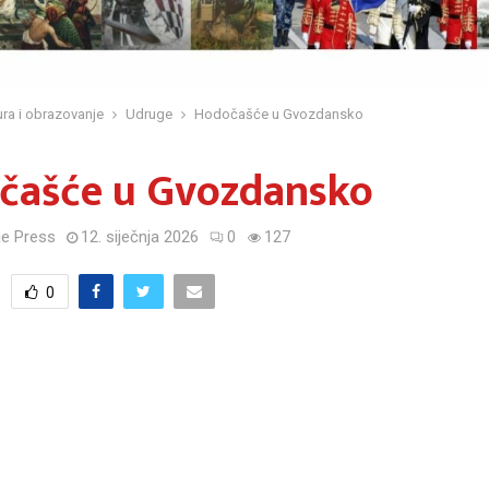
ura i obrazovanje
Udruge
Hodočašće u Gvozdansko
čašće u Gvozdansko
e Press
12. siječnja 2026
0
127
0