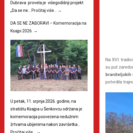
Dubrava provela je višegodišnji projekt
„Da se ne…
Pročitaj više…
→
DA SE NE ZABORAVI – Komemoracija na
Ksajpi 2026.
→
Na XVI. tradi
su put zaredom
braniteljski
potvrdila tra
U petak, 11. srpnja 2026. godine, na
stratištu Ksajpa u Šenkovcu održana je
komemoracija posvećena nedužnim
žrtvama ubijenima nakon završetka…
Pročitaj više…
→