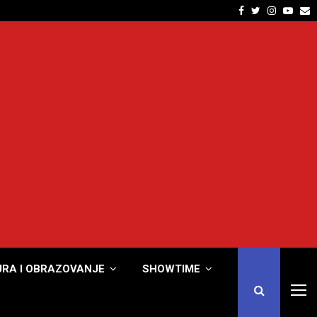
Facebook
Twitter
Instagra
Yout
E
URA I OBRAZOVANJE
SHOWTIME