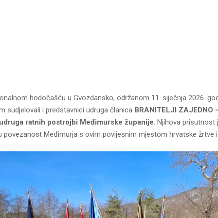
cionalnom hodočašću u Gvozdansko, održanom 11. siječnja 2026. godi
 sudjelovali i predstavnici udruga članica
BRANITELJI ZAJEDNO –
h udruga ratnih postrojbi Međimurske županije
. Njihova prisutnost
jnu povezanost Međimurja s ovim povijesnim mjestom hrvatske žrtve i