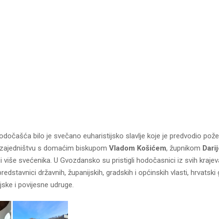
hodočašća bilo je svečano euharistijsko slavlje koje je predvodio pož
u zajedništvu s domaćim biskupom
Vladom Košićem
, župnikom
Dari
i više svećenika. U Gvozdansko su pristigli hodočasnici iz svih krajev
edstavnici državnih, županijskih, gradskih i općinskih vlasti, hrvatski 
ljske i povijesne udruge.