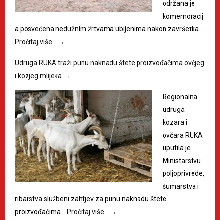
održana je
komemoracij
a posvećena nedužnim žrtvama ubijenima nakon završetka…
Pročitaj više…
→
Udruga RUKA traži punu naknadu štete proizvođačima ovčjeg
i kozjeg mlijeka
→
Regionalna
udruga
kozara i
ovčara RUKA
uputila je
Ministarstvu
poljoprivrede,
šumarstva i
ribarstva službeni zahtjev za punu naknadu štete
proizvođačima…
Pročitaj više…
→