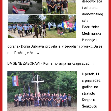
dragovoljaca
i veterana
domovinskog
rata
Podružnica
Međimurske
županije i
ogranak Donja Dubrava provela je višegodišnji projekt „Da se
ne…
Pročitaj više…
→
DA SE NE ZABORAVI – Komemoracija na Ksajpi 2026.
→
U petak, 11.
srpnja 2026.
godine, na
stratištu
Ksajpa u
Šenkovcu