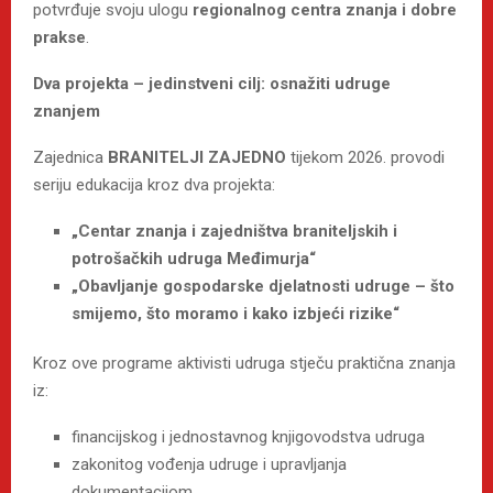
potvrđuje svoju ulogu
regionalnog centra znanja i dobre
prakse
.
Dva projekta – jedinstveni cilj: osnažiti udruge
znanjem
Zajednica
BRANITELJI ZAJEDNO
tijekom 2026. provodi
seriju edukacija kroz dva projekta:
„Centar znanja i zajedništva braniteljskih i
potrošačkih udruga Međimurja“
„Obavljanje gospodarske djelatnosti udruge – što
smijemo, što moramo i kako izbjeći rizike“
Kroz ove programe aktivisti udruga stječu praktična znanja
iz:
financijskog i jednostavnog knjigovodstva udruga
zakonitog vođenja udruge i upravljanja
dokumentacijom