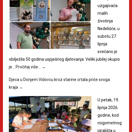
uzgajivača
malih
životinja
Nedelišće, u
subotu 27.
lipnja
svečano je
obilježila 50 godina uspješnog djelovanja. Veliki jubilej okupio
je…
Pročitaj više…
→
Djeca u Donjem Vidovcu kroz starine crtala priče svoga
kraja
→
U petak, 19.
lipnja 2026.
godine, kod
nogometnog
igrališta u