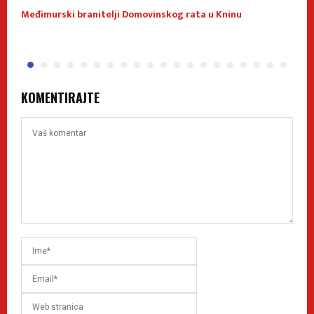
Međimurski branitelji Domovinskog rata u Kninu
P
h
KOMENTIRAJTE