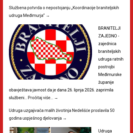
Službena potvrda o nepostojanju „Koordinacije braniteljskih
udruga Međimurja”
→
BRANITELJI
ZAJEDNO -
zajednica
braniteljskih
udruga ratnih
postrojbi
Međimurske
županije
obavještava javnost da je dana 26. lipnja 2026. zaprimila
službeni…
Pročitaj više…
→
Udruga uzgajivača malih životinja Nedelišće proslavila 50
godina uspješnog djelovanja
→
Udruga