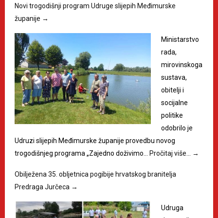
Novi trogodišnji program Udruge slijepih Međimurske
županije
→
Ministarstvo
rada,
mirovinskoga
sustava,
obitelji i
socijalne
politike
odobrilo je
Udruzi slijepih Međimurske županije provedbu novog
trogodišnjeg programa „Zajedno doživimo…
Pročitaj više…
→
Obilježena 35. obljetnica pogibije hrvatskog branitelja
Predraga Jurčeca
→
Udruga