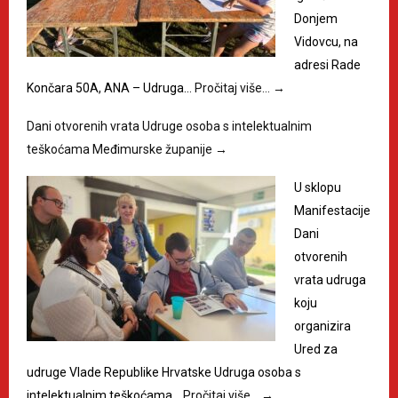
Donjem
Vidovcu, na
adresi Rade
Končara 50A, ANA – Udruga…
Pročitaj više…
→
Dani otvorenih vrata Udruge osoba s intelektualnim
teškoćama Međimurske županije
→
U sklopu
Manifestacije
Dani
otvorenih
vrata udruga
koju
organizira
Ured za
udruge Vlade Republike Hrvatske Udruga osoba s
intelektualnim teškoćama…
Pročitaj više…
→