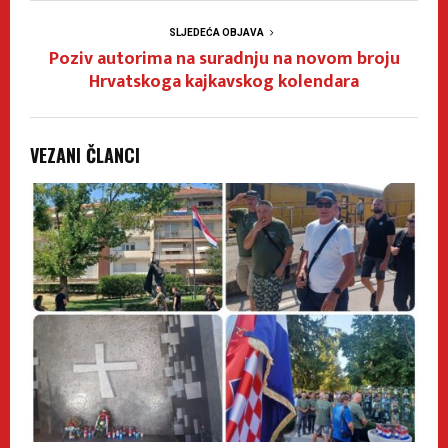
SLJEDEĆA OBJAVA
Poziv autorima na suradnju na novom broju
Hrvatskoga kajkavskog kolendara
VEZANI ČLANCI