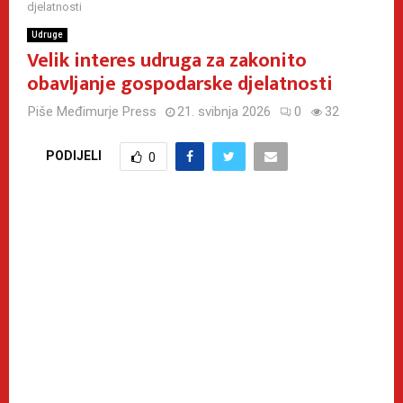
djelatnosti
Udruge
Velik interes udruga za zakonito
obavljanje gospodarske djelatnosti
Piše
Međimurje Press
21. svibnja 2026
0
32
PODIJELI
0