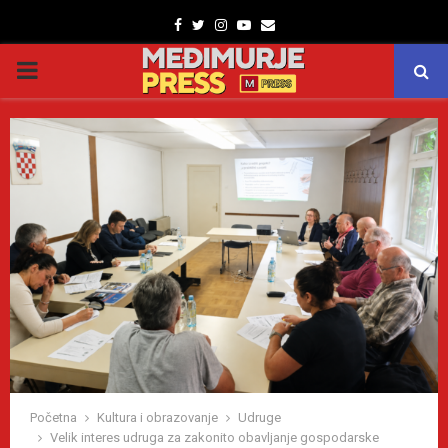
Facebook
Twitter
Instagram
Youtube
Email
PRIMARY
MENU
Početna
Kultura i obrazovanje
Udruge
Velik interes udruga za zakonito obavljanje gospodarske