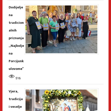
Dodijelje
na
tradicion
alnih
priznanja
„Najbolje
na
Porcijunk
ulovome”
516
Vjera,
tradicija
i veselje