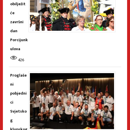
obilježit
će
završni
dan
Porcijunk
ulova
426
Proglaše
ni
pobjedni
ci
Svjetsko
g
klupskog