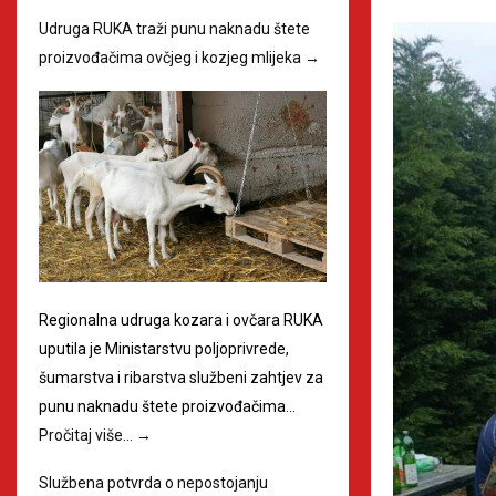
Udruga RUKA traži punu naknadu štete
proizvođačima ovčjeg i kozjeg mlijeka
→
Regionalna udruga kozara i ovčara RUKA
uputila je Ministarstvu poljoprivrede,
šumarstva i ribarstva službeni zahtjev za
punu naknadu štete proizvođačima…
Pročitaj više…
→
Službena potvrda o nepostojanju