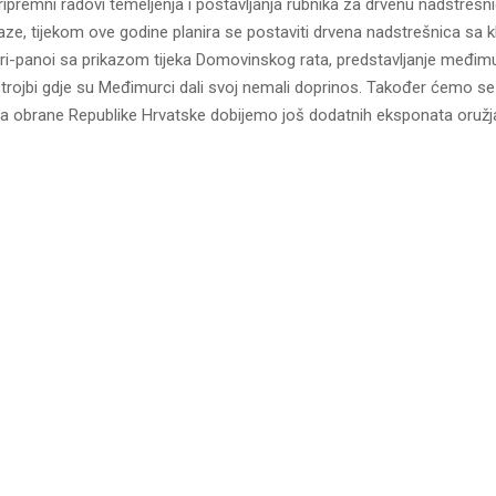
ipremni radovi temeljenja i postavljanja rubnika za drvenu nadstrešni
aze, tijekom ove godine planira se postaviti drvena nadstrešnica sa 
eri-panoi sa prikazom tijeka Domovinskog rata, predstavljanje međim
strojbi gdje su Međimurci dali svoj nemali doprinos. Također ćemo se 
va obrane Republike Hrvatske dobijemo još dodatnih eksponata oružja