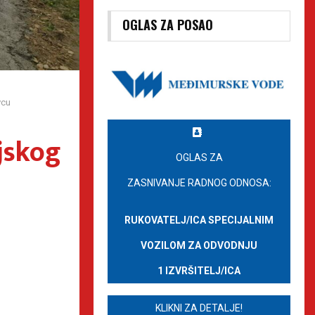
OGLAS ZA POSAO
vcu
jskog
OGLAS ZA
ZASNIVANJE RADNOG ODNOSA:
RUKOVATELJ/ICA SPECIJALNIM
VOZILOM ZA ODVODNJU
1 IZVRŠITELJ/ICA
KLIKNI ZA DETALJE!