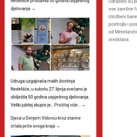
Nedelišće proslavila 50 godina uspješnog
Odrađeni su pr
ove završne f
djelovanja
→
izložbeni ban
postrojbi i po
od Ministarst
sredstava.
Udruga uzgajivača malih životinja
Nedelišće, u subotu 27. lipnja svečano je
obilježila 50 godina uspješnog djelovanja.
Veliki jubilej okupio je…
Pročitaj više…
→
Djeca u Donjem Vidovcu kroz starine
crtala priče svoga kraja
→