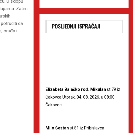
cu. U sklopu
klupama. Zatim
urskih
potruditi da
POSLJEDNJI ISPRAĆAJI
, oruđa i
Elizabeta Balaško rođ. Mikulan
st.79 iz
Čakovca Utorak, 04. 08. 2026. u 08:00
Čakovec
Mijo Šestan
st.81 iz Pribislavca