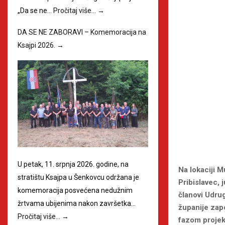
„Da se ne…
Pročitaj više…
→
DA SE NE ZABORAVI – Komemoracija na
Ksajpi 2026.
→
U petak, 11. srpnja 2026. godine, na
Na lokaciji 
stratištu Ksajpa u Šenkovcu održana je
Pribislavec, 
komemoracija posvećena nedužnim
članovi Udru
žrtvama ubijenima nakon završetka…
županije zapo
Pročitaj više…
→
fazom projek