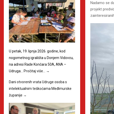
Nadamo se da 
projekt predv
zainteresirani
U petak, 19. lipnja 2026. godine, kod
nogometnog igrališta u Donjem Vidovcu,
na adresi Rade Končara 50A, ANA –
Udruga…
Pročitaj više…
→
Dani otvorenih vrata Udruge osoba s
intelektualnim teškoćama Međimurske
županije
→