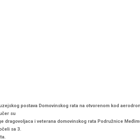
Muzejskog postava Domovinskog rata na otvorenom kod aerodro
jučer su
ge dragovoljaca i veterana domovinskog rata Podružnice Međi
čeli sa 3.
ta.