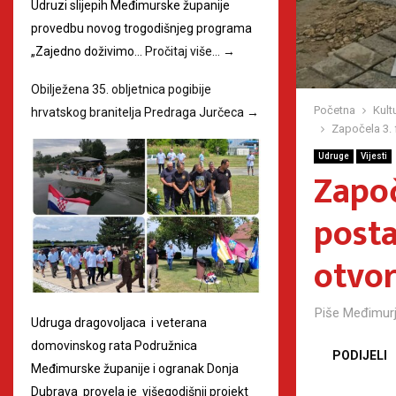
Udruzi slijepih Međimurske županije
provedbu novog trogodišnjeg programa
„Zajedno doživimo…
Pročitaj više…
→
Obilježena 35. obljetnica pogibije
Početna
Kult
hrvatskog branitelja Predraga Jurčeca
→
Započela 3.
Udruge
Vijesti
Započ
post
otvor
Piše
Međimurj
Udruga dragovoljaca i veterana
domovinskog rata Podružnica
PODIJELI
Međimurske županije i ogranak Donja
Dubrava provela je višegodišnji projekt