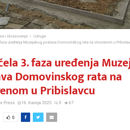
ura i obrazovanje
Udruge
 faza uređenja Muzejskog postava Domovinskog rata na otvorenom u Pribisla
ela 3. faza uređenja Muze
ava Domovinskog rata na
enom u Pribislavcu
e Press
16. travnja 2025
0
67
0