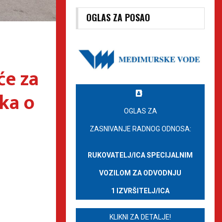
OGLAS ZA POSAO
će za
tka o
OGLAS ZA
ZASNIVANJE RADNOG ODNOSA:
RUKOVATELJ/ICA SPECIJALNIM
VOZILOM ZA ODVODNJU
1 IZVRŠITELJ/ICA
KLIKNI ZA DETALJE!