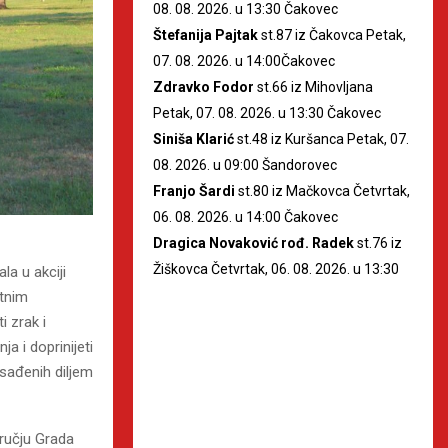
08. 08. 2026. u 13:30 Čakovec
Štefanija Pajtak
st.87 iz Čakovca Petak,
07. 08. 2026. u 14:00Čakovec
Zdravko Fodor
st.66 iz Mihovljana
Petak, 07. 08. 2026. u 13:30 Čakovec
Siniša Klarić
st.48 iz Kuršanca Petak, 07.
08. 2026. u 09:00 Šandorovec
Franjo Šardi
st.80 iz Mačkovca Četvrtak,
06. 08. 2026. u 14:00 Čakovec
Dragica Novaković rođ. Radek
st.76 iz
Žiškovca Četvrtak, 06. 08. 2026. u 13:30
la u akciji
etnim
 zrak i
ja i doprinijeti
asađenih diljem
ručju Grada