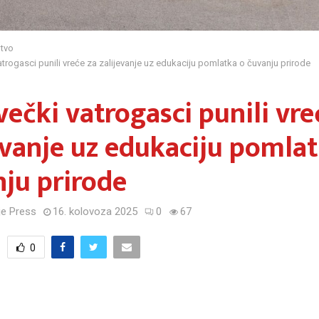
tvo
trogasci punili vreće za zalijevanje uz edukaciju pomlatka o čuvanju prirode
ečki vatrogasci punili vre
evanje uz edukaciju pomla
ju prirode
e Press
16. kolovoza 2025
0
67
0