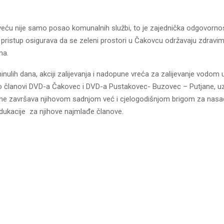
rveću nije samo posao komunalnih službi, to je zajednička odgovornos
i pristup osigurava da se zeleni prostori u Čakovcu održavaju zdravim
ma.
nulih dana, akciji zalijevanja i nadopune vreća za zalijevanje vodom ukl
 to članovi DVD-a Čakovec i DVD-a Pustakovec- Buzovec – Putjane, u
 ne završava njihovom sadnjom već i cjelogodišnjom brigom za nasade
dukacije za njihove najmlađe članove.