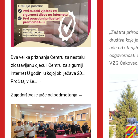
„Zaštita priro
društva koje j
uče od stariji
odgovornosti d
Dva velika priznanja Centru za nestalu i
VZG Čakovec
zlostavljanu djecu i Centru za sigurniji
internet U godini u kojoj obilježava 20…
Pročitaj više…
→
Zajedništvo je jače od podmetanja
→