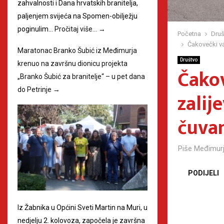
zahvalnosti i Dana hrvatskih branitelja,
paljenjem svijeća na Spomen-obilježju
poginulim…
Pročitaj više…
→
Početna
Druš
Čakovečki va
Maratonac Branko Šubić iz Međimurja
Društvo
krenuo na završnu dionicu projekta
Čakov
„Branko Šubić za branitelje“ – u pet dana
do Petrinje
→
zalij
čuvan
Piše
Međimurj
PODIJELI
Iz Žabnika u Općini Sveti Martin na Muri, u
nedjelju 2. kolovoza, započela je završna