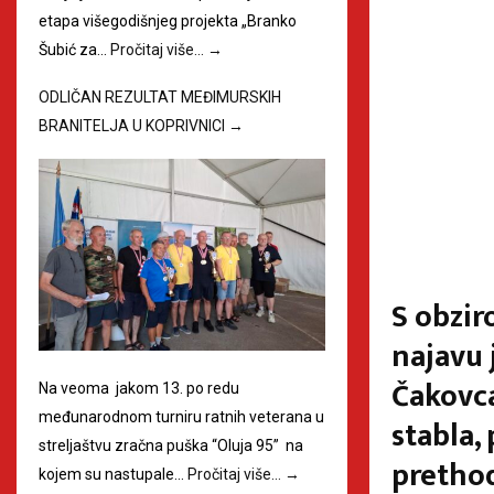
etapa višegodišnjeg projekta „Branko
Šubić za…
Pročitaj više…
→
ODLIČAN REZULTAT MEĐIMURSKIH
BRANITELJA U KOPRIVNICI
→
S obzir
najavu 
Čakovca
Na veoma jakom 13. po redu
međunarodnom turniru ratnih veterana u
stabla,
streljaštvu zračna puška “Oluja 95” na
prethod
kojem su nastupale…
Pročitaj više…
→