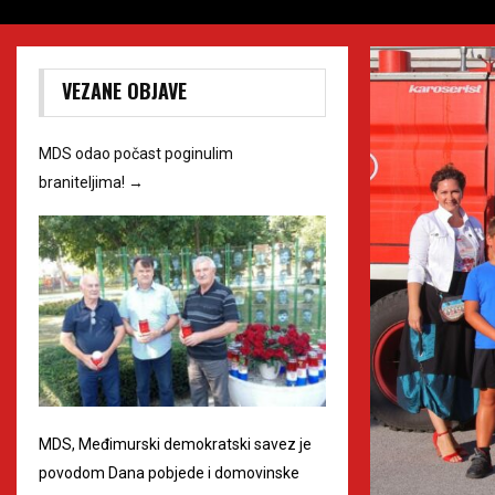
VEZANE OBJAVE
MDS odao počast poginulim
braniteljima!
→
MDS, Međimurski demokratski savez je
povodom Dana pobjede i domovinske