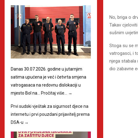
No, briga o d
Takav cjelovit
sušnim uvjeti
Stoga su se mi
vatrogasci, i
njega stabala
dio zabavne e
Danas 30.07.2026. godine u jutarnjim
satima upućena je već i četvrta smjena
vatrogasaca na redovnu dislokaciji u
mjesto Bol na…
Pročitaj više…
→
Prvi sudski vještak za sigurnost djece na
internetu i prvi pouzdani prijavitelj prema
DSA-u
→