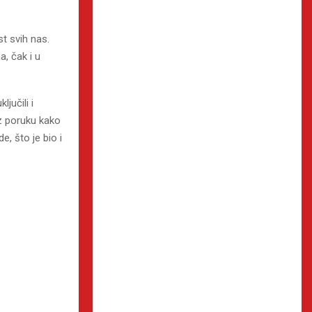
t svih nas.
a, čak i u
jučili i
z poruku kako
, što je bio i