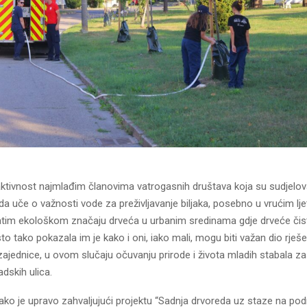
aktivnost najmlađim članovima vatrogasnih društava koja su sudjelova
u da uče o važnosti vode za preživljavanje biljaka, posebno u vrućim lj
tim ekološkom značaju drveća u urbanim sredinama gdje drveće čisti
to tako pokazala im je kako i oni, iako mali, mogu biti važan dio rješen
 zajednice, u ovom slučaju očuvanju prirode i života mladih stabala z
dskih ulica.
o je upravo zahvaljujući projektu “Sadnja drvoreda uz staze na pod