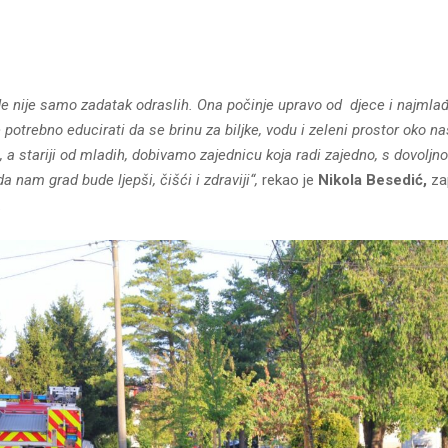
de nije samo zadatak odraslih. Ona počinje upravo od djece i najmla
e potrebno educirati da se brinu za biljke, vodu i zeleni prostor oko n
h, a stariji od mladih, dobivamo zajednicu koja radi zajedno, s dovoljn
a nam grad bude ljepši, čišći i zdraviji“,
rekao je
Nikola Besedić,
za
.