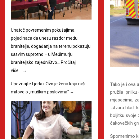
Unatoč povremenim pokušajima
pojedinaca da unesu razdor među
branitelje, događanja na terenu pokazuju
sasvim suprotno – u Međimurju
braniteljsko zajedništvo…
Pročitaj
više…
→
Upoznajte Ljerku: Ovo je žena koja ruši
Tako je i ova 
pružila prilik
mitove o „muškim poslovima”
→
mjesecima, za
stvara hlad. Is
boljitku svoje
čakovečkih gra
Spomenimo kak