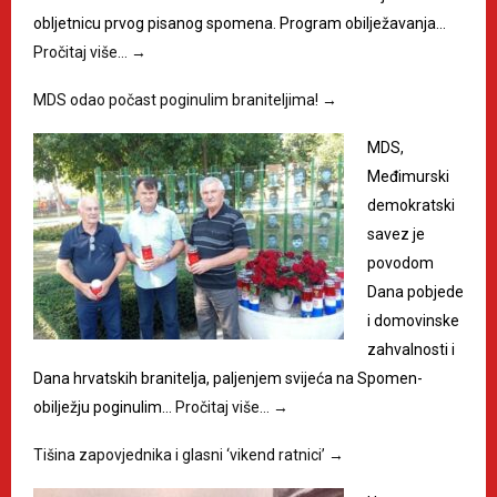
obljetnicu prvog pisanog spomena. Program obilježavanja…
Pročitaj više…
→
MDS odao počast poginulim braniteljima!
→
MDS,
Međimurski
demokratski
savez je
povodom
Dana pobjede
i domovinske
zahvalnosti i
Dana hrvatskih branitelja, paljenjem svijeća na Spomen-
obilježju poginulim…
Pročitaj više…
→
Tišina zapovjednika i glasni ‘vikend ratnici’
→