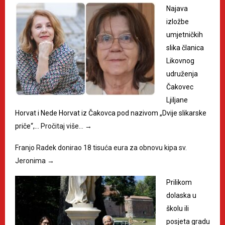
Najava
izložbe
umjetničkih
slika članica
Likovnog
udruženja
Čakovec
Ljiljane
Horvat i Nede Horvat iz Čakovca pod nazivom „Dvije slikarske
priče“,…
Pročitaj više…
→
Franjo Radek donirao 18 tisuća eura za obnovu kipa sv.
Jeronima
→
Prilikom
dolaska u
školu ili
posjeta gradu