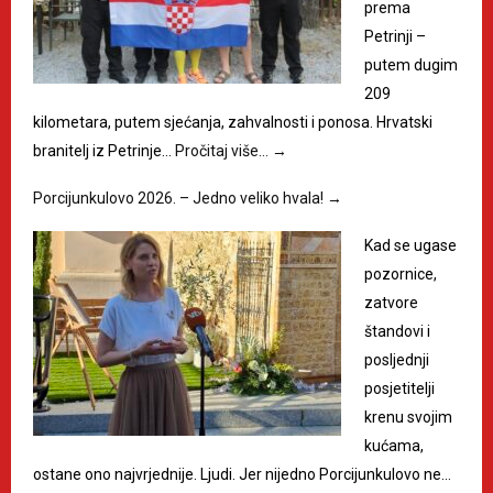
prema
Petrinji –
putem dugim
209
kilometara, putem sjećanja, zahvalnosti i ponosa. Hrvatski
branitelj iz Petrinje…
Pročitaj više…
→
Porcijunkulovo 2026. – Jedno veliko hvala!
→
Kad se ugase
pozornice,
zatvore
štandovi i
posljednji
posjetitelji
krenu svojim
kućama,
ostane ono najvrjednije. Ljudi. Jer nijedno Porcijunkulovo ne…