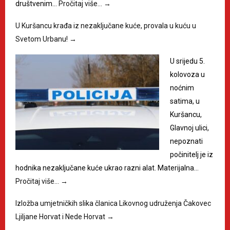
društvenim…
Pročitaj više…
→
U Kuršancu krađa iz nezaključane kuće, provala u kuću u
Svetom Urbanu!
→
U srijedu 5.
kolovoza u
noćnim
satima, u
Kuršancu,
Glavnoj ulici,
nepoznati
počinitelj je iz
hodnika nezaključane kuće ukrao razni alat. Materijalna…
Pročitaj više…
→
Izložba umjetničkih slika članica Likovnog udruženja Čakovec
Ljiljane Horvat i Nede Horvat
→