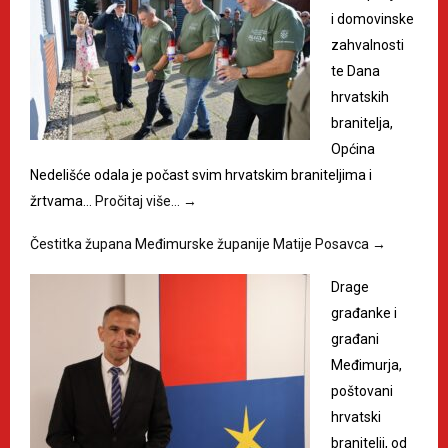
i domovinske
zahvalnosti
te Dana
hrvatskih
branitelja,
Općina
Nedelišće odala je počast svim hrvatskim braniteljima i
žrtvama…
Pročitaj više…
→
Čestitka župana Međimurske županije Matije Posavca
→
Drage
građanke i
građani
Međimurja,
poštovani
hrvatski
branitelji, od