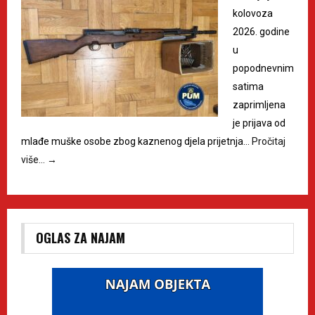
kolovoza
2026. godine
u
popodnevnim
satima
zaprimljena
je prijava od
mlađe muške osobe zbog kaznenog djela prijetnja…
Pročitaj
više…
→
OGLAS ZA NAJAM