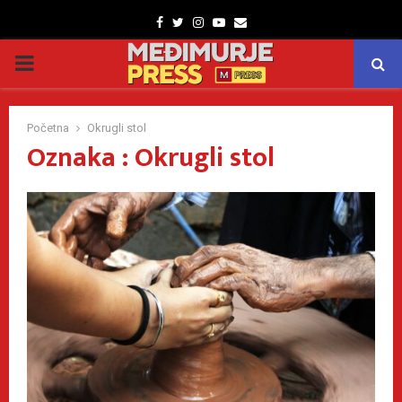
Facebook
Twitter
Instagram
Youtube
Email
PRIMARY
MENU
Početna
Okrugli stol
Oznaka : Okrugli stol