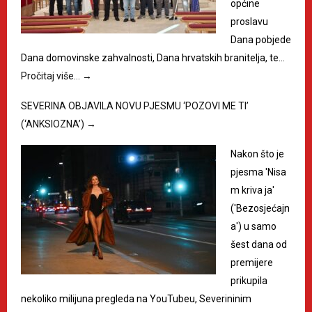
općine
proslavu
Dana pobjede
Dana domovinske zahvalnosti, Dana hrvatskih branitelja, te…
Pročitaj više…
→
SEVERINA OBJAVILA NOVU PJESMU ‘POZOVI ME TI’
(‘ANKSIOZNA’)
→
Nakon što je
pjesma 'Nisa
m kriva ja'
('Bezosjećajn
a') u samo
šest dana od
premijere
prikupila
nekoliko milijuna pregleda na YouTubeu, Severininim