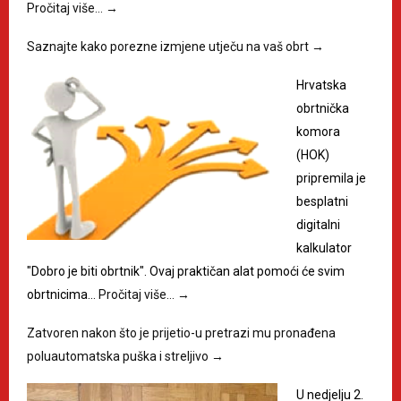
Pročitaj više…
→
Saznajte kako porezne izmjene utječu na vaš obrt
→
Hrvatska
obrtnička
komora
(HOK)
pripremila je
besplatni
digitalni
kalkulator
"Dobro je biti obrtnik". Ovaj praktičan alat pomoći će svim
obrtnicima…
Pročitaj više…
→
Zatvoren nakon što je prijetio-u pretrazi mu pronađena
poluautomatska puška i streljivo
→
U nedjelju 2.