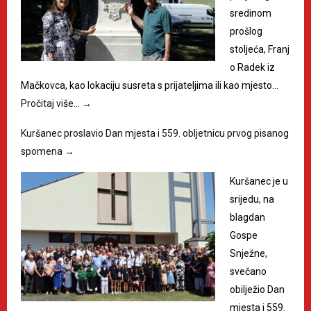
sredinom
prošlog
stoljeća, Franj
o Radek iz
Mačkovca, kao lokaciju susreta s prijateljima ili kao mjesto…
Pročitaj više…
→
Kuršanec proslavio Dan mjesta i 559. obljetnicu prvog pisanog
spomena
→
Kuršanec je u
srijedu, na
blagdan
Gospe
Snježne,
svečano
obilježio Dan
mjesta i 559.