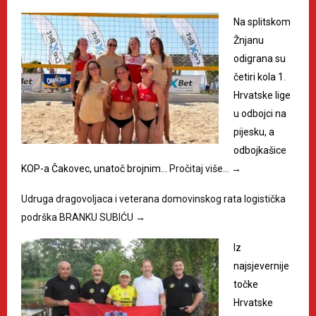
Na splitskom
Žnjanu
odigrana su
četiri kola 1.
Hrvatske lige
u odbojci na
pijesku, a
odbojkašice
KOP-a Čakovec, unatoč brojnim…
Pročitaj više…
→
Udruga dragovoljaca i veterana domovinskog rata logistička
podrška BRANKU SUBIĆU
→
Iz
najsjevernije
točke
Hrvatske