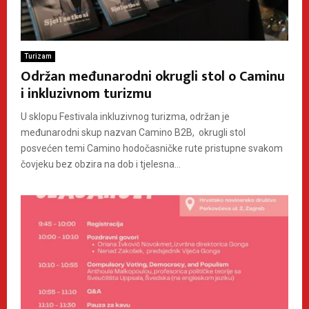
Turizam
Održan međunarodni okrugli stol o Caminu
i inkluzivnom turizmu
U sklopu Festivala inkluzivnog turizma, održan je
međunarodni skup nazvan Camino B2B, okrugli stol
posvećen temi Camino hodočasničke rute pristupne svakom
čovjeku bez obzira na dob i tjelesna...