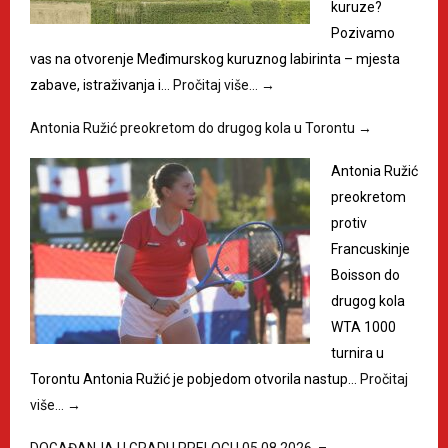
kuruze?
Pozivamo
vas na otvorenje Međimurskog kuruznog labirinta – mjesta
zabave, istraživanja i…
Pročitaj više…
→
Antonia Ružić preokretom do drugog kola u Torontu
→
Antonia Ružić
preokretom
protiv
Francuskinje
Boisson do
drugog kola
WTA 1000
turnira u
Torontu Antonia Ružić je pobjedom otvorila nastup…
Pročitaj
više…
→
DOGAĐANJA U GRADU PRELOGU 05.08.2026. –