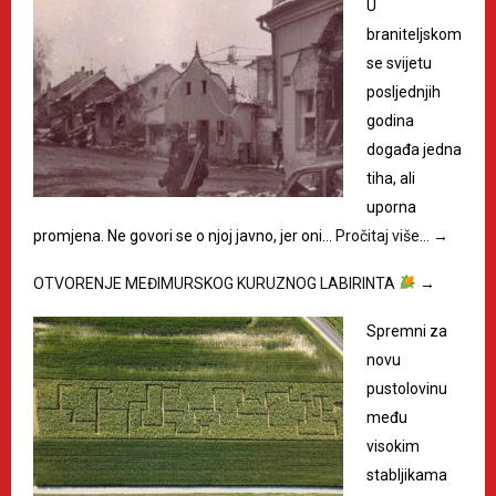
U
braniteljskom
se svijetu
posljednjih
godina
događa jedna
tiha, ali
uporna
promjena. Ne govori se o njoj javno, jer oni…
Pročitaj više…
→
OTVORENJE MEĐIMURSKOG KURUZNOG LABIRINTA
→
Spremni za
novu
pustolovinu
među
visokim
stabljikama