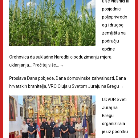
u se vlasnici ili
posjednici
poljoprivredn
og i drugog
zemljišta na
području
općine
Orehovica da sukladno Naredbi o poduzimanju mjera
uklanjanja…
Pročitaj više…
→
Proslava Dana pobjede, Dana domovinske zahvalnosti, Dana
hrvatskih branitelja, VRO Oluja u Svetom Juraju na Bregu
→
UDVDR Sveti
Juraj na
Bregu
organizirala
je uz podršku