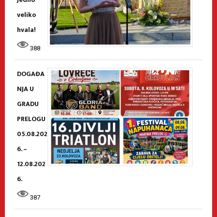
veliko
hvala!
388
DOGAĐA
NJA U
GRADU
PRELOGU
05.08.202
6. –
12.08.202
6.
387