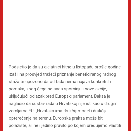
Podsjetio je da su djelatnici hitne u listopadu prošle godine
izašli na prosvjed tražeći priznanje beneficiranog radnog
staža te upozorio da od tada nema najava konkretnih
pomaka, zbog čega se sada spominju i nove akcije,
uključujući odlazak pred Europski parlament. Baksa je
naglasio da sustav rada u Hrvatskoj nije isti kao u drugim
zemljama EU. „Hrvatska ima drukčiji model i drukčije
opterećenje na terenu. Europska praksa može biti
polazište, ali ne i jedino pravilo po kojem uređujemo vlastiti