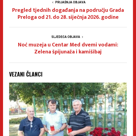
PRIJAŠNJA OBJAVA
Pregled tjednih događanja na području Grada
Preloga od 21. do 28. siječnja 2026. godine
SLJEDEĆA OBJAVA
Noć muzeja u Centar Med dvemi vodami:
Zelena špijunaža i kamišibaj
VEZANI ČLANCI