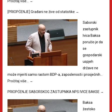
Pročitaj više…
→
[PRIOPĆENJE] Građani ne žive od statistike
→
Saborski
zastupnik
Ivica Baksa
poručio je da
se
gospodarski
uspjeh
države ne
može mjeriti samo rastom BDP-a, zaposlenosti i prosječnih…
Pročitaj više…
→
PRIOPĆENJE SABORSKOG ZASTUPNIKA NPS IVICE BAKSE
→
Baksa
žestoko