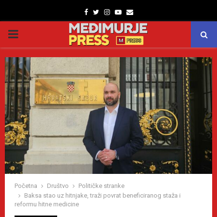
Facebook
Twitter
Instagram
Youtube
Email
PRIMARY
MENU
Početna
Društvo
Političke stranke
Baksa stao uz hitnjake, traži povrat beneficiranog staža i
reformu hitne medicine