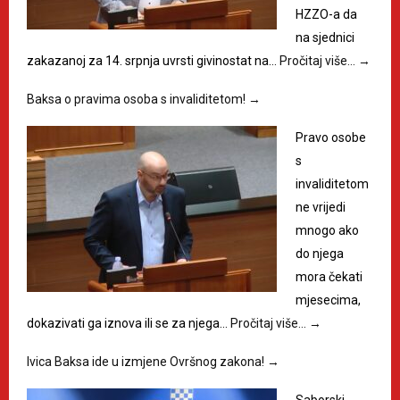
HZZO-a da
na sjednici
zakazanoj za 14. srpnja uvrsti givinostat na…
Pročitaj više…
→
Baksa o pravima osoba s invaliditetom!
→
Pravo osobe
s
invaliditetom
ne vrijedi
mnogo ako
do njega
mora čekati
mjesecima,
dokazivati ga iznova ili se za njega…
Pročitaj više…
→
Ivica Baksa ide u izmjene Ovršnog zakona!
→
Saborski