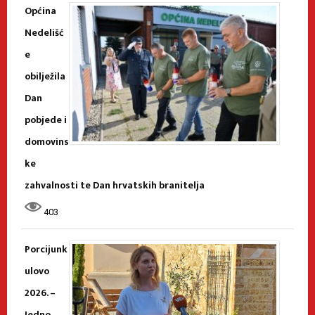
Općina
Nedelišć
e
obilježila
Dan
pobjede i
domovins
ke
zahvalnosti te Dan hrvatskih branitelja
403
Porcijunk
ulovo
2026. –
Jedno