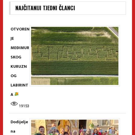
NAJČITANIJI TJEDNI ČLANCI
OTVOREN
JE
MEĐIMUR
SKOG
KURUZN
OG
LABIRINT
A
19153
Dodijelje
na