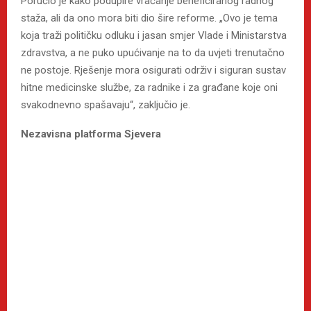
Poručio je kako podupire vraćanje beneficiranog radnog
staža, ali da ono mora biti dio šire reforme. „Ovo je tema
koja traži političku odluku i jasan smjer Vlade i Ministarstva
zdravstva, a ne puko upućivanje na to da uvjeti trenutačno
ne postoje. Rješenje mora osigurati održiv i siguran sustav
hitne medicinske službe, za radnike i za građane koje oni
svakodnevno spašavaju“, zaključio je.
Nezavisna platforma Sjevera