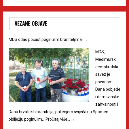
VEZANE OBJAVE
MDS odao počast poginulim braniteljima!
→
MDS,
Međimurski
demokratski
savez je
povodom
Dana pobjede
i domovinske
zahvalnosti i
Dana hrvatskih branitelja, paljenjem svijeća na Spomen-
obilježju poginulim…
Pročitaj više…
→