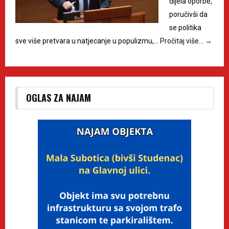
dijela oporbe,
poručivši da
se politika
sve više pretvara u natjecanje u populizmu,…
Pročitaj više…
→
OGLAS ZA NAJAM