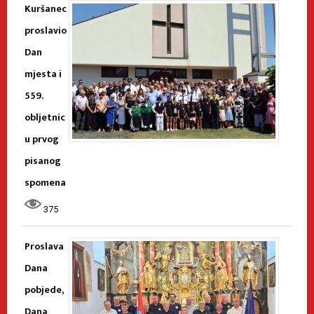
Kuršanec
proslavio
Dan
mjesta i
559.
obljetnic
u prvog
pisanog
spomena
375
Proslava
Dana
pobjede,
Dana