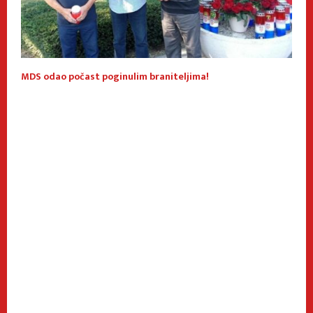
 I
MDS odao počast poginulim braniteljima!
B