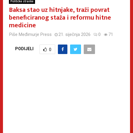
Političke stranke
Baksa stao uz hitnjake, traži povrat
beneficiranog staža i reformu hitne
medicine
Piše
Međimurje Press
21. siječnja 2026
0
71
PODIJELI
0