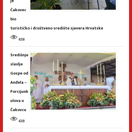
je
Čakovec
bio
turističko i društveno središte sjevera Hrvatske
438
Središnje
slavlje
Gospe od
Anđela –
Porcijunk
ulova u
Čakovcu
438