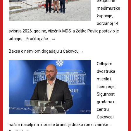
Skupštine
međimurske
županije,
održanoj 14.
svibnja 2026. godine, vijećnik MDS-a Željko Pavlic postavio je
pitanje;…
Pročitaj više…
→
Baksa o nemilom događaju u Čakovcu
→
Odbijam
dvostruka
mjerila i
licemjerje:
Sigurnost
građana u
centru
Čakovca i
našim naseljima mora se braniti jednako i bez iznimke…