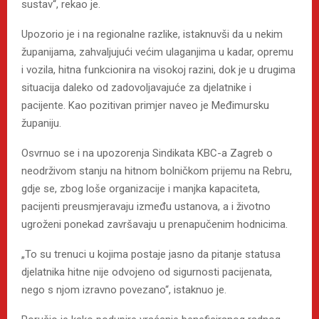
sustav“, rekao je.
Upozorio je i na regionalne razlike, istaknuvši da u nekim
županijama, zahvaljujući većim ulaganjima u kadar, opremu
i vozila, hitna funkcionira na visokoj razini, dok je u drugima
situacija daleko od zadovoljavajuće za djelatnike i
pacijente. Kao pozitivan primjer naveo je Međimursku
županiju.
Osvrnuo se i na upozorenja Sindikata KBC-a Zagreb o
neodrživom stanju na hitnom bolničkom prijemu na Rebru,
gdje se, zbog loše organizacije i manjka kapaciteta,
pacijenti preusmjeravaju između ustanova, a i životno
ugroženi ponekad završavaju u prenapučenim hodnicima.
„To su trenuci u kojima postaje jasno da pitanje statusa
djelatnika hitne nije odvojeno od sigurnosti pacijenata,
nego s njom izravno povezano“, istaknuo je.