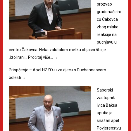
prozvao
gradonačelni
cu Čakovca
zbog mlake
reakcije na
pucnjavu u
centru Čakovca: Neka zalutalom metku objasni što je
„izolirani…
Pročitaj više…
→
Priopćenje – Apel HZZO-u za djecu s Duchenneovom
bolesti
→
Saborski
zastupnik
Ivica Baksa
uputio je
snažan apel
Povjerenstvu