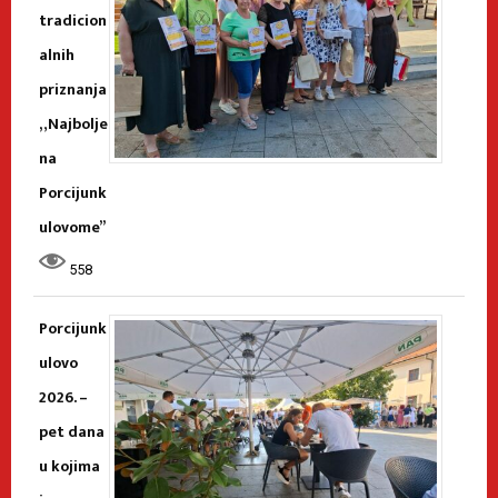
tradicion
alnih
priznanja
„Najbolje
na
Porcijunk
ulovome”
558
Porcijunk
ulovo
2026. –
pet dana
u kojima