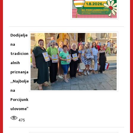
Dodijelje
na
tradicion
alnih
priznanja
„Najbolje
na
Porcijunk
ulovome”
475