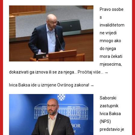
Pravo osobe
s
invaliditetom
ne vrijedi
mnogo ako
do njega
mora čekati
mjesecima,
dokazivati ga iznova ili se za njega…
Pročitaj više…
→
Ivica Baksa ide u izmjene Ovršnog zakona!
→
Saborski
zastupnik
Ivica Baksa
(NPS)
predstavio je