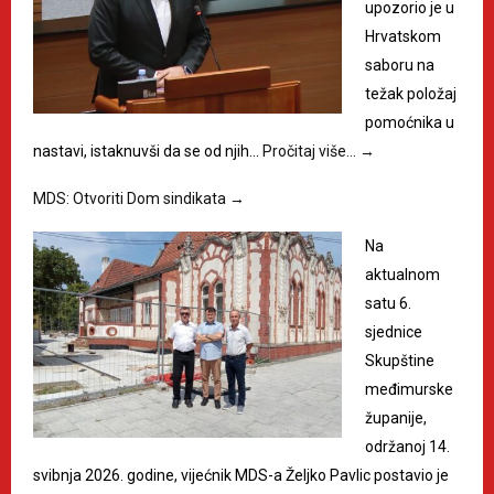
upozorio je u
Hrvatskom
saboru na
težak položaj
pomoćnika u
nastavi, istaknuvši da se od njih…
Pročitaj više…
→
MDS: Otvoriti Dom sindikata
→
Na
aktualnom
satu 6.
sjednice
Skupštine
međimurske
županije,
održanoj 14.
svibnja 2026. godine, vijećnik MDS-a Željko Pavlic postavio je