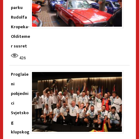
parku
Rudolfa
Kropeka-
Olditeme
r susret
426
Proglaše
ni
pobjedni
ci
Svjetsko
g
klupskog