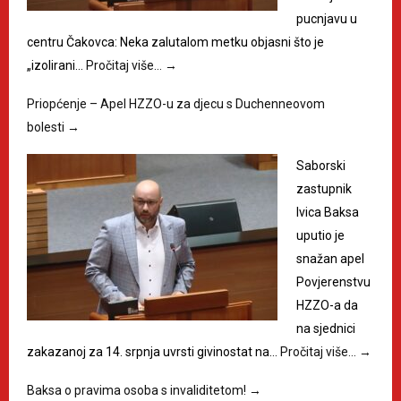
pucnjavu u
centru Čakovca: Neka zalutalom metku objasni što je
„izolirani…
Pročitaj više…
→
Priopćenje – Apel HZZO-u za djecu s Duchenneovom
bolesti
→
Saborski
zastupnik
Ivica Baksa
uputio je
snažan apel
Povjerenstvu
HZZO-a da
na sjednici
zakazanoj za 14. srpnja uvrsti givinostat na…
Pročitaj više…
→
Baksa o pravima osoba s invaliditetom!
→