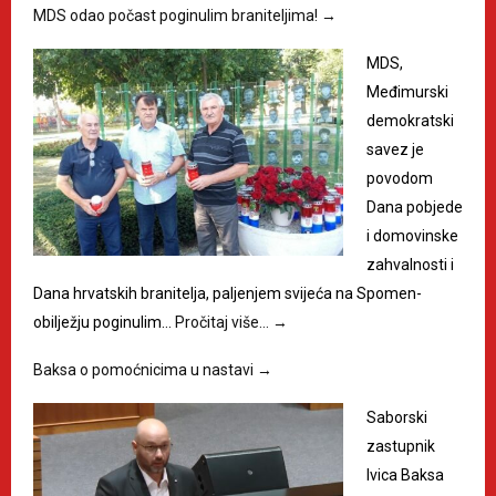
MDS odao počast poginulim braniteljima!
→
MDS,
Međimurski
demokratski
savez je
povodom
Dana pobjede
i domovinske
zahvalnosti i
Dana hrvatskih branitelja, paljenjem svijeća na Spomen-
obilježju poginulim…
Pročitaj više…
→
Baksa o pomoćnicima u nastavi
→
Saborski
zastupnik
Ivica Baksa