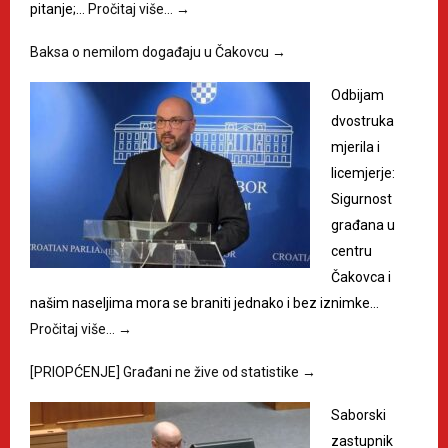
pitanje;…
Pročitaj više…
→
Baksa o nemilom događaju u Čakovcu
→
Odbijam
dvostruka
mjerila i
licemjerje:
Sigurnost
građana u
centru
Čakovca i
našim naseljima mora se braniti jednako i bez iznimke…
Pročitaj više…
→
[PRIOPĆENJE] Građani ne žive od statistike
→
Saborski
zastupnik