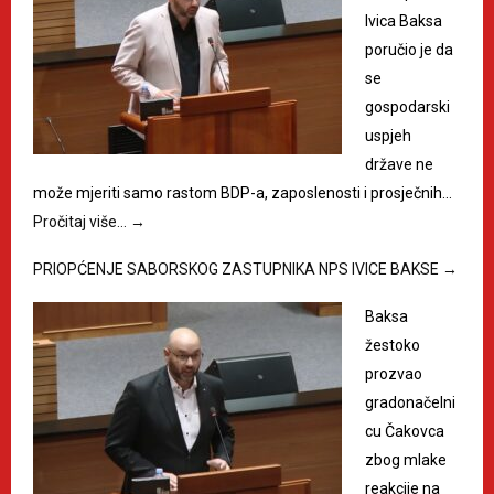
Ivica Baksa
poručio je da
se
gospodarski
uspjeh
države ne
može mjeriti samo rastom BDP-a, zaposlenosti i prosječnih…
Pročitaj više…
→
PRIOPĆENJE SABORSKOG ZASTUPNIKA NPS IVICE BAKSE
→
Baksa
žestoko
prozvao
gradonačelni
cu Čakovca
zbog mlake
reakcije na