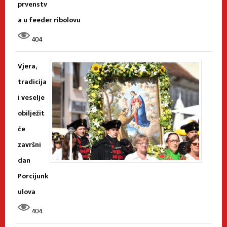
prvenstv
a u feeder ribolovu
404
Vjera,
tradicija
i veselje
obilježit
će
završni
dan
Porcijunk
ulova
404