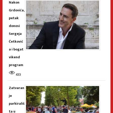
Nakon
Grdovića,
petak
donosi
Sergeja
Ćetković
a i bogat
vikend
program
433
Zatvaran
je
parkirališ
ta u