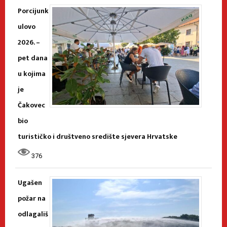
Porcijunk
ulovo
2026. –
pet dana
u kojima
je
Čakovec
bio
turističko i društveno središte sjevera Hrvatske
376
Ugašen
požar na
odlagališ