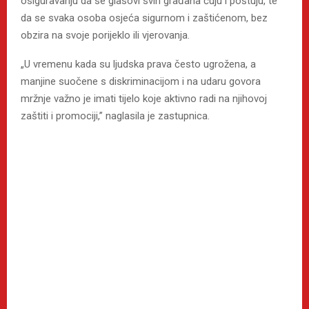
osiguravanju da se glasovi svih građana čuju i poštuju, te
da se svaka osoba osjeća sigurnom i zaštićenom, bez
obzira na svoje porijeklo ili vjerovanja.
„U vremenu kada su ljudska prava često ugrožena, a
manjine suočene s diskriminacijom i na udaru govora
mržnje važno je imati tijelo koje aktivno radi na njihovoj
zaštiti i promociji,” naglasila je zastupnica.