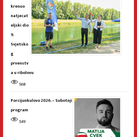
krenuo
natjecat
eljski dio
9.
Svjetsko
g
prvenstv
a u ribolovu
568
Porcijunkulovo 2026. – Subotnji
program
549