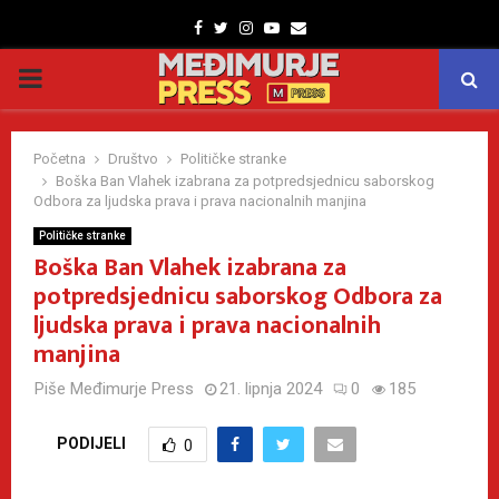
Facebook
Twitter
Instagram
Youtube
Email
PRIMARY
MENU
Početna
Društvo
Političke stranke
Boška Ban Vlahek izabrana za potpredsjednicu saborskog
Odbora za ljudska prava i prava nacionalnih manjina
Političke stranke
Boška Ban Vlahek izabrana za
potpredsjednicu saborskog Odbora za
ljudska prava i prava nacionalnih
manjina
Piše
Međimurje Press
21. lipnja 2024
0
185
PODIJELI
0