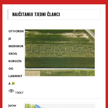
NAJČITANIJI TJEDNI ČLANCI
OTVOREN
JE
MEĐIMUR
SKOG
KURUZN
OG
LABIRINT
A
19067
Jučer