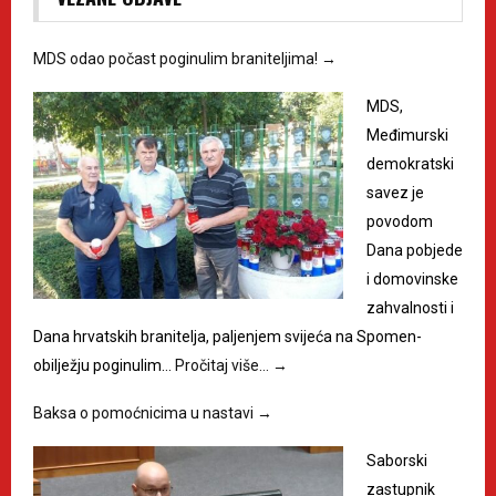
MDS odao počast poginulim braniteljima!
→
MDS,
Međimurski
demokratski
savez je
povodom
Dana pobjede
i domovinske
zahvalnosti i
Dana hrvatskih branitelja, paljenjem svijeća na Spomen-
obilježju poginulim…
Pročitaj više…
→
Baksa o pomoćnicima u nastavi
→
Saborski
zastupnik