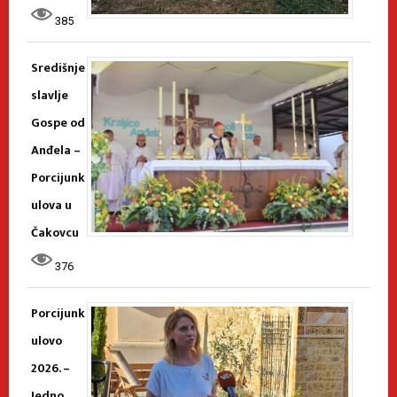
385
Središnje
slavlje
Gospe od
Anđela –
Porcijunk
ulova u
Čakovcu
376
Porcijunk
ulovo
2026. –
Jedno