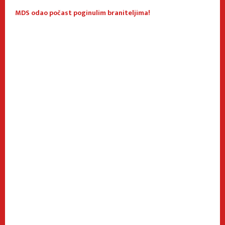
 I
MDS odao počast poginulim braniteljima!
B