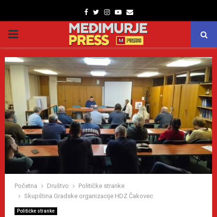
Facebook
Twitter
Instagram
Youtube
Email
PRIMARY
MENU
Početna
Društvo
Političke stranke
Skupština Gradske organizacije HDZ Čakovec
Političke stranke