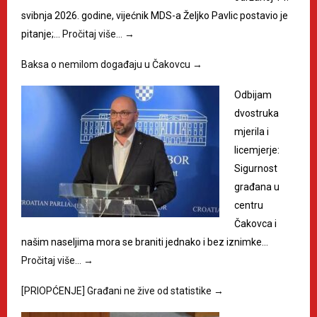
svibnja 2026. godine, vijećnik MDS-a Željko Pavlic postavio je
pitanje;…
Pročitaj više…
→
Baksa o nemilom događaju u Čakovcu
→
Odbijam
dvostruka
mjerila i
licemjerje:
Sigurnost
građana u
centru
Čakovca i
našim naseljima mora se braniti jednako i bez iznimke…
Pročitaj više…
→
[PRIOPĆENJE] Građani ne žive od statistike
→