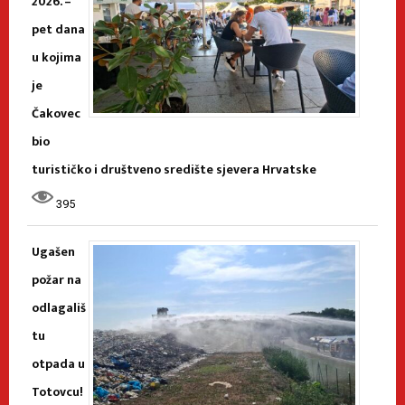
2026. –
pet dana
u kojima
je
Čakovec
bio
turističko i društveno središte sjevera Hrvatske
395
Ugašen
požar na
odlagališ
tu
otpada u
Totovcu!