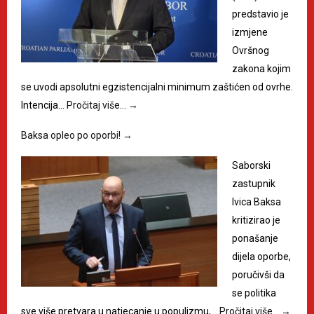
predstavio je
izmjene
Ovršnog
zakona kojim
se uvodi apsolutni egzistencijalni minimum zaštićen od ovrhe.
Intencija…
Pročitaj više…
→
Baksa opleo po oporbi!
→
Saborski
zastupnik
Ivica Baksa
kritizirao je
ponašanje
dijela oporbe,
poručivši da
se politika
sve više pretvara u natjecanje u populizmu,…
Pročitaj više…
→