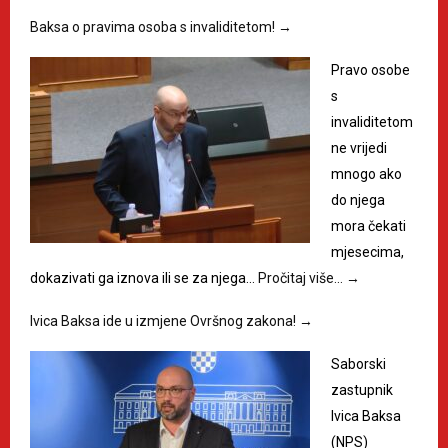
Baksa o pravima osoba s invaliditetom!
→
Pravo osobe
s
invaliditetom
ne vrijedi
mnogo ako
do njega
mora čekati
mjesecima,
dokazivati ga iznova ili se za njega…
Pročitaj više…
→
Ivica Baksa ide u izmjene Ovršnog zakona!
→
Saborski
zastupnik
Ivica Baksa
(NPS)