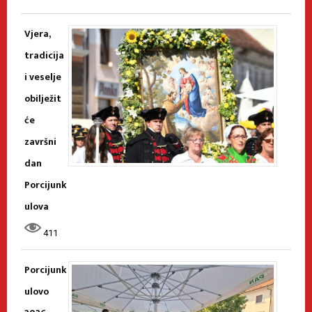
Vjera,
tradicija
i veselje
obilježit
će
završni
dan
Porcijunk
ulova
411
Porcijunk
ulovo