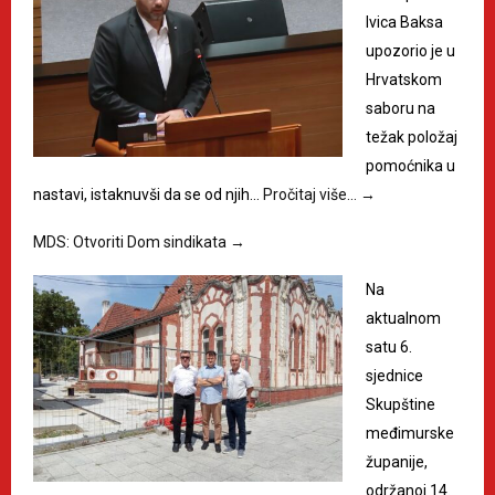
Ivica Baksa
upozorio je u
Hrvatskom
saboru na
težak položaj
pomoćnika u
nastavi, istaknuvši da se od njih…
Pročitaj više…
→
MDS: Otvoriti Dom sindikata
→
Na
aktualnom
satu 6.
sjednice
Skupštine
međimurske
županije,
održanoj 14.