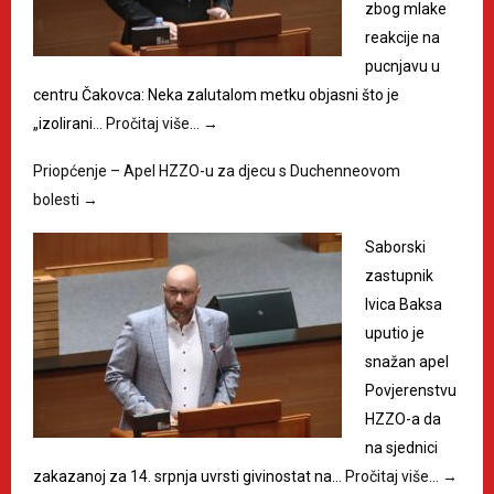
zbog mlake
reakcije na
pucnjavu u
centru Čakovca: Neka zalutalom metku objasni što je
„izolirani…
Pročitaj više…
→
Priopćenje – Apel HZZO-u za djecu s Duchenneovom
bolesti
→
Saborski
zastupnik
Ivica Baksa
uputio je
snažan apel
Povjerenstvu
HZZO-a da
na sjednici
zakazanoj za 14. srpnja uvrsti givinostat na…
Pročitaj više…
→