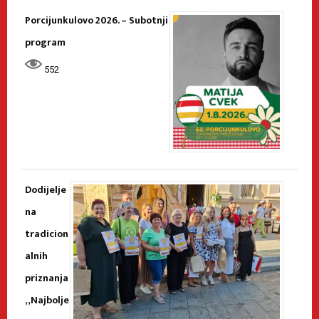
Porcijunkulovo 2026. – Subotnji
program
552
Dodijelje
na
tradicion
alnih
priznanja
„Najbolje