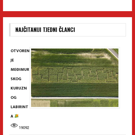
NAJČITANIJI TJEDNI ČLANCI
OTVOREN
JE
MEĐIMUR
SKOG
KURUZN
OG
LABIRINT
A
19092