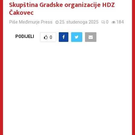
Skupština Gradske organizacije HDZ
Čakovec
Piše
Međimurje Press
25. studenoga 2025
0
184
PODIJELI
0