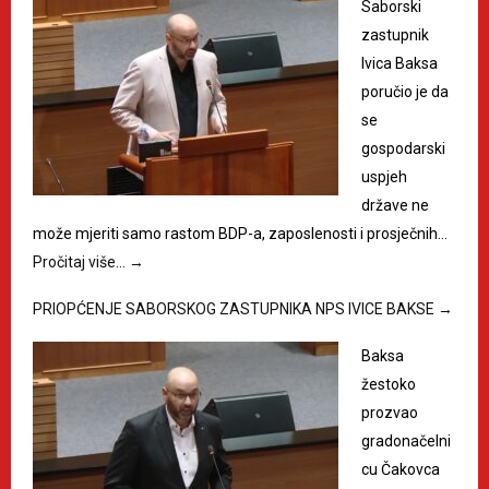
Saborski
zastupnik
Ivica Baksa
poručio je da
se
gospodarski
uspjeh
države ne
može mjeriti samo rastom BDP-a, zaposlenosti i prosječnih…
Pročitaj više…
→
PRIOPĆENJE SABORSKOG ZASTUPNIKA NPS IVICE BAKSE
→
Baksa
žestoko
prozvao
gradonačelni
cu Čakovca