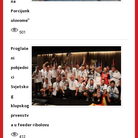
na
Porcijunk
ulovome”
501
Proglaše
ni
pobjedni
ci
Svjetsko
g
klupskog
prvenstv
a u feeder ribolovu
412