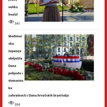
veliko
hvala!
341
Međimur
ska
županija
obilježila
Dana
pobjede i
domovins
ke
zahvalnosti i Dana hrvatskih branitelja
334