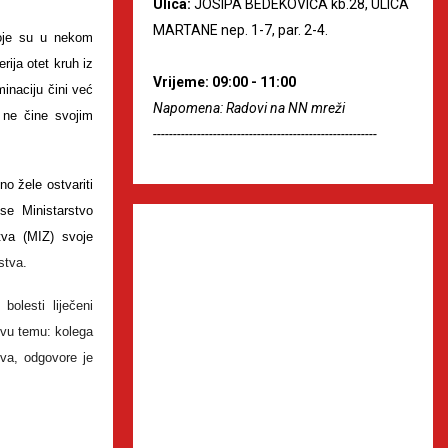
Ulica:
JOSIPA BEDEKOVIĆA kb.28, ULICA
MARTANE nep. 1-7, par. 2-4.
koje su u nekom
rija otet kruh iz
Vrijeme: 09:00 - 11:00
inaciju čini već
Napomena: Radovi na NN mreži
 ne čine svojim
--------------------------------------------------------
o žele ostvariti
se Ministarstvo
tva (MIZ) svoje
stva.
bolesti liječeni
 ovu temu: kolega
tva, odgovore je