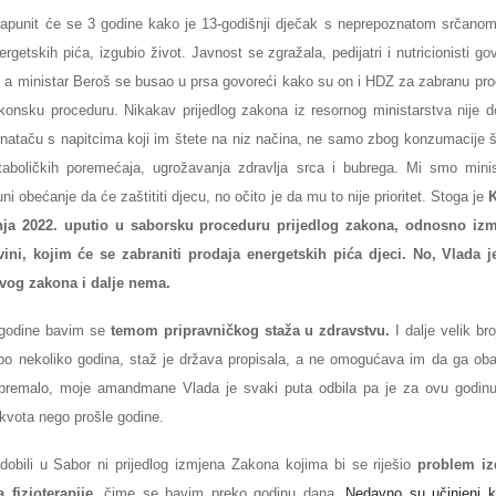
 napunit će se 3 godine kako je 13-godišnji dječak s neprepoznatom srčan
getskih pića, izgubio život. Javnost se zgražala, pedijatri i nutricionisti go
, a ministar Beroš se busao u prsa govoreći kako su on i HDZ za zabranu prod
konsku proceduru. Nikakav prijedlog zakona iz resornog ministarstva nije 
e nataču s napitcima koji im štete na niz načina, ne samo zbog konzumacije še
aboličkih poremećaja, ugrožavanja zdravlja srca i bubrega. Mi smo minis
i obećanje da će zaštititi djecu, no očito je da mu to nije prioritet. Stoga je
K
nja 2022. uputio u saborsku proceduru prijedlog zakona, odnosno iz
ini, kojim će se zabraniti prodaja energetskih pića djeci. No, Vlada j
ovog zakona i dalje nema.
 godine bavim se
temom pripravničkog staža u zdravstvu.
I dalje velik bro
 po nekoliko godina, staž je država propisala, a ne omogućava im da ga o
 premalo, moje amandmane Vlada je svaki puta odbila pa je za ovu godinu
kvota nego prošle godine.
obili u Sabor ni prijedlog izmjena Zakona kojima bi se riješio
problem iz
 fizioterapije
, čime se bavim preko godinu dana.
Nedavno su učinjeni k