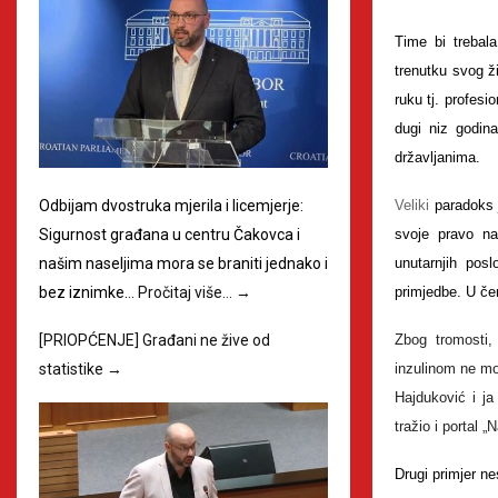
Time bi trebal
trenutku svog ži
ruku tj. profes
dugi niz godin
državljanima.
Veliki
paradoks 
Odbijam dvostruka mjerila i licemjerje:
svoje pravo n
Sigurnost građana u centru Čakovca i
unutarnjih pos
našim naseljima mora se braniti jednako i
primjedbe. U č
bez iznimke…
Pročitaj više…
→
Zbog tromosti, 
[PRIOPĆENJE] Građani ne žive od
inzulinom ne mog
statistike
→
Hajduković i ja
tražio i portal 
Drugi primjer ne