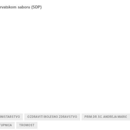
Hrvatskom saboru (SDP)
INISTARSTVO
OZDRAVITI BOLESNO ZDRAVSTVO
PRIM.DR.SC. ANDREJA MARIĆ
TUPNICA
TROMOST