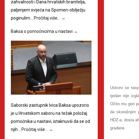
zahvalnosti i Dana hrvatskih branitelja,
paljenjem svijeća na Spomen-obilježju
poginulim…
Pročitaj više…
→
Baksa o pomoćnicima u nastavi
→
Uskoro se rasp
tjedan nije iz
Očito mu gori po
Saborski zastupnik Ivica Baksa upozorio
da skorašnjim 
je u Hrvatskom saboru na težak položaj
HDZ-a, dosta afe
pomoćnika u nastavi, istaknuvši da se od
građane.
njih…
Pročitaj više…
→