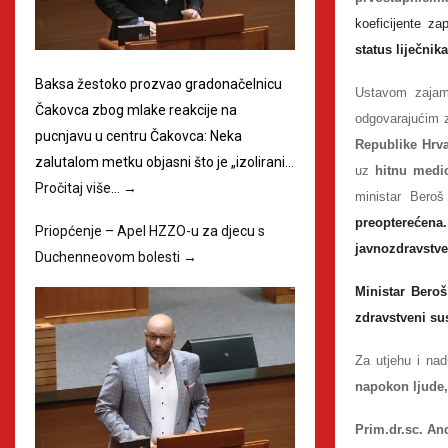
koeficijente z
status liječnik
Baksa žestoko prozvao gradonačelnicu
Ustavom zajamč
Čakovca zbog mlake reakcije na
odgovarajućim
pucnjavu u centru Čakovca: Neka
Republike Hrva
zalutalom metku objasni što je „izolirani…
uz
hitnu medi
Pročitaj više…
→
ministar Bero
preopterećena
Priopćenje – Apel HZZO-u za djecu s
javnozdravstve
Duchenneovom bolesti
→
Ministar Beroš
zdravstveni sus
Za utjehu i na
napokon ljude,
Prim.dr.sc. An