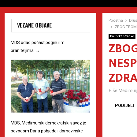
Početna
Druš
VEZANE OBJAVE
ZBOG TROMO
Političke stranke
ZBOG
MDS odao počast poginulim
braniteljima!
→
NESP
ZDRA
Piše
Međimurj
PODIJELI
MDS, Međimurski demokratski savez je
povodom Dana pobjede i domovinske