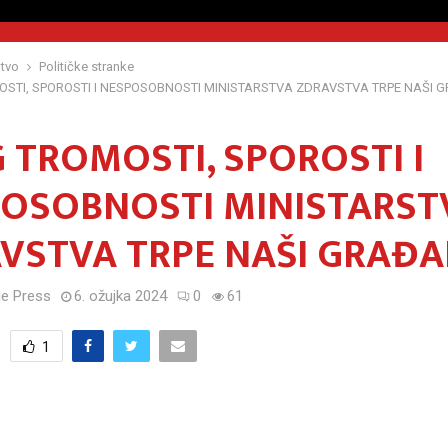
tvo
Političke stranke
STI, SPOROSTI I NESPOSOBNOSTI MINISTARSTVA ZDRAVSTVA TRPE NAŠI 
 TROMOSTI, SPOROSTI I
OSOBNOSTI MINISTARST
VSTVA TRPE NAŠI GRAĐA
e Press
6. ožujka 2024
0
61
1