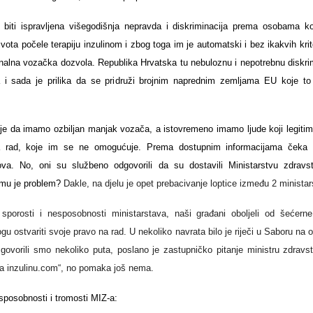
a biti ispravljena višegodišnja nepravda i diskriminacija prema osobama 
vota počele terapiju inzulinom i zbog toga im je automatski i bez ikakvih krite
ionalna vozačka dozvola. Republika Hrvatska tu nebuloznu i nepotrebnu diskrim
a i sada je prilika da se pridruži brojnim naprednim zemljama EU koje to
je da imamo ozbiljan manjak vozača, a istovremeno imamo ljude koji legitimn
a rad, koje im se ne omogućuje.
Prema dostupnim informacijama čeka 
lova. No, oni su službeno odgovorili da su dostavili Ministarstvu zdravs
emu je problem?
Dakle, na djelu je opet prebacivanje loptice između 2 ministar
sporosti i nesposobnosti ministarstava, naši građani oboljeli od šećerne 
u ostvariti svoje pravo na rad. U nekoliko navrata bilo je riječi u Saboru na
 govorili smo nekoliko puta, poslano je zastupničko pitanje ministru zdravs
„Na inzulinu.com“, no pomaka još nema.
sposobnosti i tromosti MIZ-a: