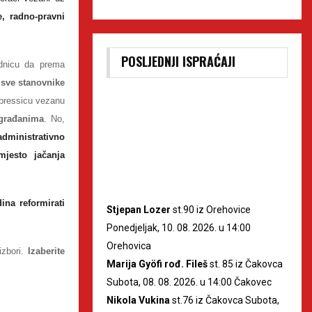
e, radno-pravni
POSLJEDNJI ISPRAĆAJI
ednicu da prema
 sve stanovnike
 pressicu vezanu
 građanima
. No,
dministrativno
mjesto jačanja
ina reformirati
Stjepan Lozer
st.90 iz Orehovice
Ponedjeljak, 10. 08. 2026. u 14:00
Orehovica
izbori.
Izaberite
Marija Gyöfi rođ. Fileš
st. 85 iz Čakovca
Subota, 08. 08. 2026. u 14:00 Čakovec
Nikola Vukina
st.76 iz Čakovca Subota,