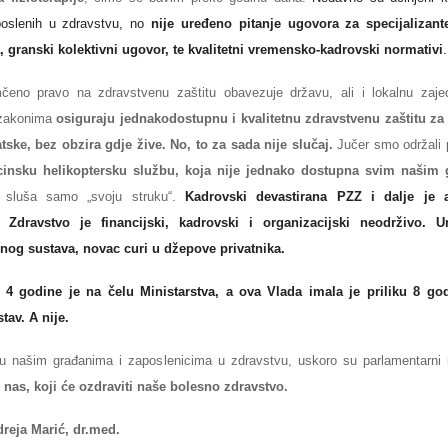
aposlenih u zdravstvu, no
nije uređeno pitanje ugovora za specijalizant
a, granski kolektivni ugovor, te kvalitetni vremensko-kadrovski normativi
.
eno pravo na zdravstvenu zaštitu obavezuje državu, ali i lokalnu zaj
 zakonima
osiguraju jednakodostupnu i kvalitetnu zdravstvenu zaštitu za
tske, bez obzira gdje žive. No, to za sada nije slučaj.
Jučer smo održali
cinsku helikoptersku službu, koja nije jednako dostupna svim našim
š sluša samo „svoju struku“.
Kadrovski devastirana PZZ i dalje je a
. Zdravstvo je financijski, kadrovski i organizacijski neodrživo. U
nog sustava, novac curi u džepove privatnika.
 4 godine je na čelu Ministarstva, a ova Vlada imala je priliku 8 god
tav. A nije.
du našim građanima i zaposlenicima u zdravstvu, uskoro su parlamentarni 
 nas, koji će ozdraviti naše bolesno zdravstvo.
dreja Marić, dr.med.