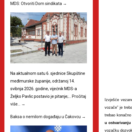
MDS: Otvoriti Dom sindikata
→
Na aktualnom satu 6. sjednice Skupštine
međimurske županije, održanoj 14.
svibnja 2026. godine, vijećnik MDS-a
Željko Pavlic postavio je pitanje;…
Pročitaj
Izvješće vezan
više…
→
vozače” je treb
trebao konačno 
Baksa o nemilom događaju u Čakovcu
→
u ostvarivanju
vozačku dozvol