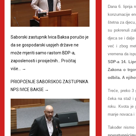
Dana 6. lipnja
konzumacije ener
štetna za djecu
su pokrenuli za
Saborski zastupnik Ivica Baksa poručio je
djeca se i dalj
da se gospodarski uspjeh države ne
već i zbog met
može mjeriti samo rastom BDP-a,
vremena da ispun
zaposlenosti i prosječnih…
Pročitaj
SDP-a 14. Lip
više…
→
Zakona o trgov
odbila. A njih
PRIOPĆENJE SABORSKOG ZASTUPNIKA
NPS IVICE BAKSE
→
Treće, preko 3
čeka na staž i
roku. Kvota je
manje novaca i 
Također nismo d
prvostupnicima