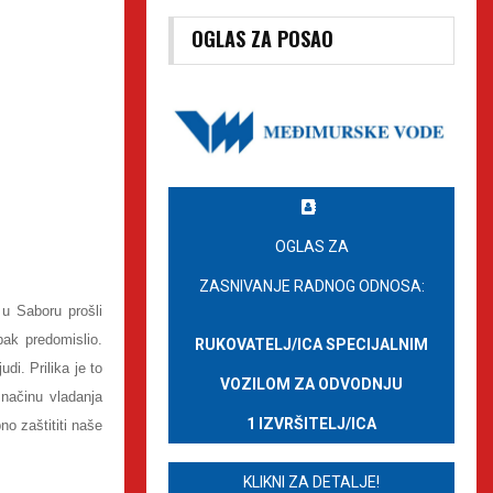
OGLAS ZA POSAO
OGLAS ZA
ZASNIVANJE RADNOG ODNOSA:
u Saboru prošli
ak predomislio.
RUKOVATELJ/ICA SPECIJALNIM
di. Prilika je to
VOZILOM ZA ODVODNJU
načinu vladanja
1 IZVRŠITELJ/ICA
no zaštititi naše
KLIKNI ZA DETALJE!