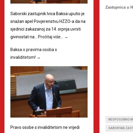
Zastupnica u 
Saborski zastupnik Ivica Baksa uputio je
snažan apel Povjerenstvu HZZO-a da na
sjednici zakazanoj za 14. srpnja uvrsti
givinostat na…
Pročitaj više…
→
Baksa o pravima osoba s
invaliditetom!
→
NESPOSOBNO M
Pravo osobe s invaliditetom ne vrijedi
SABORSKA ZAS