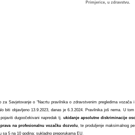
Primjerice, u zdravstvu.
o za Savjetovanje o “Nacrtu pravilnika o zdravstvenim pregledima vozača i
alo biti objavljeno 13.9.2023, danas je 6.3.2024. Pravilnika još nema. U tom 
pojaviti dugoočekivani napredak tj.
ukidanje apsolutne diskriminacije os
 prava na profesionalnu vozačku dozvolu
, te produljenje maksimalnog p
u sa 5 na 10 godina; sukladno preporukama EU.