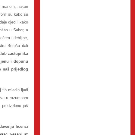
om manom, nakon
vorili su kako su
aje djeci i kako
došao u Sabor, a
ćera i debljine,
tru Berošu dali
lub zastupnika
mjenu i dopunu
e naš prijedlog
j tih mladih ljudi
bave u razumnom
 predviđeno još
davanja licenci
oraci vezani uz