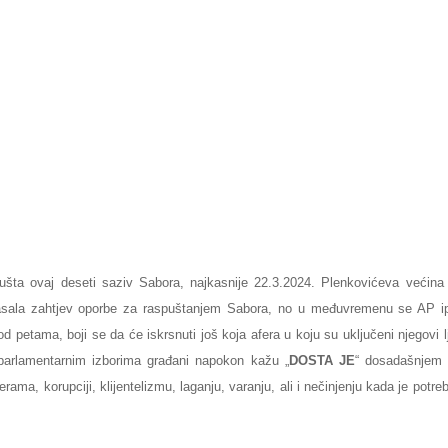
ušta ovaj deseti saziv Sabora, najkasnije 22.3.2024. Plenkovićeva većina 
glasala zahtjev oporbe za raspuštanjem Sabora, no u međuvremenu se AP ip
d petama, boji se da će iskrsnuti još koja afera u koju su uključeni njegovi lju
parlamentarnim izborima građani napokon kažu „
DOSTA JE
“ dosadašnjem 
rama, korupciji, klijentelizmu, laganju, varanju, ali i nečinjenju kada je potreb