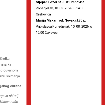
Stjepan Lozer
st.90 iz Orehovice
Ponedjeljak, 10. 08. 2026. u 14:00
Orehovica
Marija Makar rođ. Novak
st.80 iz
Pribislavca Ponedjeljak, 10. 08. 2026. u
12:00 Čakovec
 Sretku
ovinarka
rogo čuvanom
vrhu snimanja.
ijskog ekrana
egova obitelj
o. Nakon naše