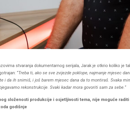
zovima stvaranja dokumentarnog serijala, Jarak je otkrio koliko je ta
gotrajan: “
Treba ti, ako se sve zvijezde poklope, najmanje mjesec da
te i da ih snimiš, i još barem mjesec dana da to montiraš. Svaka mi
zbjegavamo rekonstrukcije. Svaki kadar mora govoriti sam za sebe.
“
og složenosti produkcije i osjetljivosti tema, nije moguće raditi
zoda godišnje