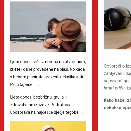
Ljeto donosi više vremena na otvorenom,
Govoreći o iza
izlete i dane provedene na plaži. No kada
zahtjevan i du
s bebom planirate provesti nekoliko sati…
dogovoriš gos
Pročitaj više…
→
imati priču. I
Ljeto donosi bezbrižnu igru, ali i
Kako kaže, zb
zdravstvene izazove: Pedijatrica
nekoliko epi
upozorava na najčešće dječje tegobe
→