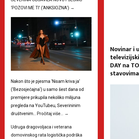
‘POZOVI ME TI’ (‘ANKSIOZNA’)
→
Novinar i 
televizijs
DAY na TO
stavovima 
Nakon što je pjesma 'Nisam kriva ja'
('Bezosjećajna') u samo šest dana od
premijere prikupila nekoliko milijuna
pregleda na YouTubeu, Severininim
društvenim…
Pročitaj više…
→
Udruga dragovoljaca i veterana
domovinskog rata logistička podrška