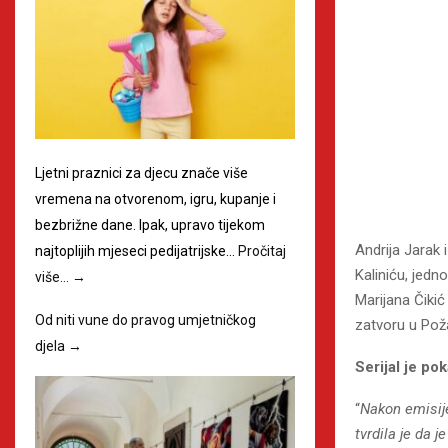
Ljetni praznici za djecu znače više
vremena na otvorenom, igru, kupanje i
bezbrižne dane. Ipak, upravo tijekom
Andrija Jarak
najtoplijih mjeseci pedijatrijske…
Pročitaj
Kaliniću, jedn
više…
→
Marijana Čikić
Od niti vune do pravog umjetničkog
zatvoru u Pož
djela
→
Serijal je po
“
Nakon emisije
tvrdila je da 