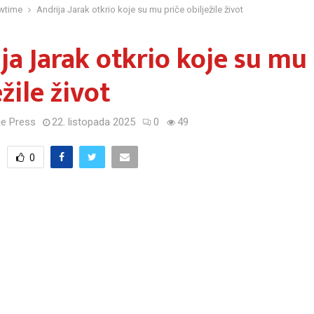
wtime
Andrija Jarak otkrio koje su mu priče obilježile život
ja Jarak otkrio koje su mu
ežile život
e Press
22. listopada 2025
0
49
0