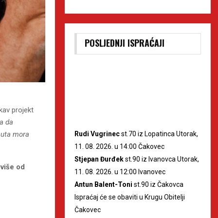
POSLJEDNJI ISPRAĆAJI
kav projekt
na da
Rudi Vugrinec
st.70 iz Lopatinca Utorak,
nuta mora
11. 08. 2026. u 14:00 Čakovec
Stjepan Đurđek
st.90 iz Ivanovca Utorak,
 više od
11. 08. 2026. u 12:00 Ivanovec
Antun Balent-Toni
st.90 iz Čakovca
Ispraćaj će se obaviti u Krugu Obitelji
Čakovec