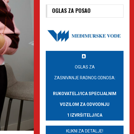
OGLAS ZA POSAO
OGLAS ZA
ZASNIVANJE RADNOG ODNOSA:
RUKOVATELJ/ICA SPECIJALNIM
VOZILOM ZA ODVODNJU
1 IZVRŠITELJ/ICA
KLIKNI ZA DETALJE!