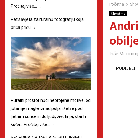
Početna
Sho
Pročitaj više…
→
Showtime
Andri
Pet savjeta za ruralnu fotografiju koja
priča priču
→
obilj
Piše
Međimurj
PODIJELI
Ruralni prostor nudi nebrojene motive, od
jutarnje magle iznad polja i žetve pod
ljetnim suncem do ljudi, životinja, starih
kuća…
Pročitaj više…
→
SEVERINA OBJAVILA NOVU PJESMU