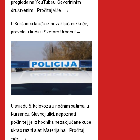
pregleda na YouTubeu, Severininim
društvenim…
Pročitaj više…
→
U Kuršancu krađa iz nezaključane kuće,
provala u kuću u Svetom Urbanu!
→
U srijedu 5. kolovoza u noćnim satima, u
Kuršancu, Glavnoj ulici, nepoznati
počinitelj je iz hodnika nezaključane kuće
ukrao razni alat. Materijalna…
Pročitaj
više…
→