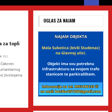
OGLAS ZA NAJAM
 za topli
363
e Čakovec
 humanitarnog
oći životinjama