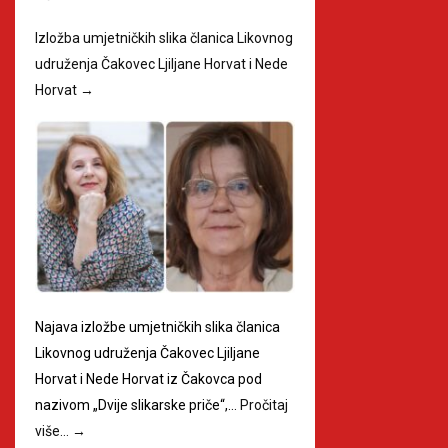
Izložba umjetničkih slika članica Likovnog
udruženja Čakovec Ljiljane Horvat i Nede
Horvat
→
Najava izložbe umjetničkih slika članica
Likovnog udruženja Čakovec Ljiljane
Horvat i Nede Horvat iz Čakovca pod
nazivom „Dvije slikarske priče“,…
Pročitaj
više…
→