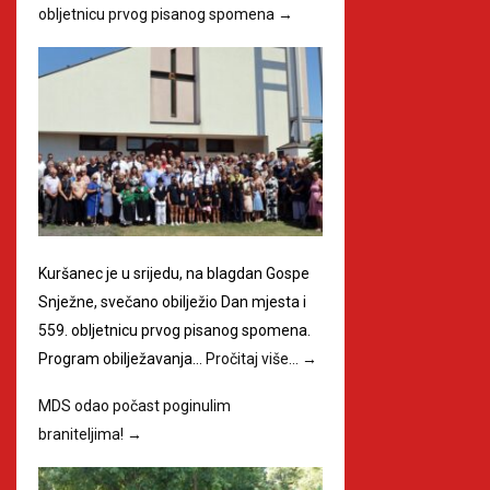
obljetnicu prvog pisanog spomena
→
Kuršanec je u srijedu, na blagdan Gospe
Snježne, svečano obilježio Dan mjesta i
559. obljetnicu prvog pisanog spomena.
Program obilježavanja…
Pročitaj više…
→
MDS odao počast poginulim
braniteljima!
→