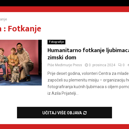
anje
 : Fotkanje
Fotografije
Humanitarno fotkanje ljubimaca
zimski dom
Piše
Međimurje Press
3. prosinca 2024
0
Prije deset godina, volonteri Centra za mlad
započeli su plemenitu misiju – organizaciju
fotografiranja kućnih ljubimaca s ciljem pom
iz Azila Prijatelji...
UČITAJ VIŠE OBJAVA