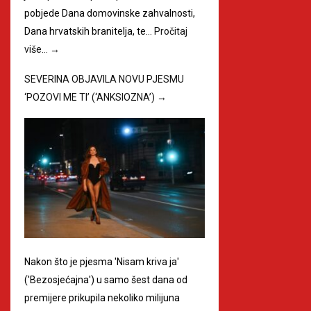
pobjede Dana domovinske zahvalnosti,
Dana hrvatskih branitelja, te…
Pročitaj
više…
→
SEVERINA OBJAVILA NOVU PJESMU
‘POZOVI ME TI’ (‘ANKSIOZNA’)
→
Nakon što je pjesma 'Nisam kriva ja'
('Bezosjećajna') u samo šest dana od
premijere prikupila nekoliko milijuna