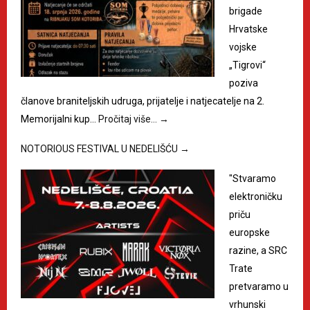
brigade
Hrvatske
vojske
„Tigrovi“
poziva
članove braniteljskih udruga, prijatelje i natjecatelje na 2.
Memorijalni kup…
Pročitaj više…
→
NOTORIOUS FESTIVAL U NEDELIŠĆU
→
"Stvaramo
elektroničku
priču
europske
razine, a SRC
Trate
pretvaramo u
vrhunski