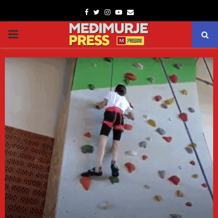
Facebook
Twitter
Instagram
Youtube
Email
PRIMARY
MENU