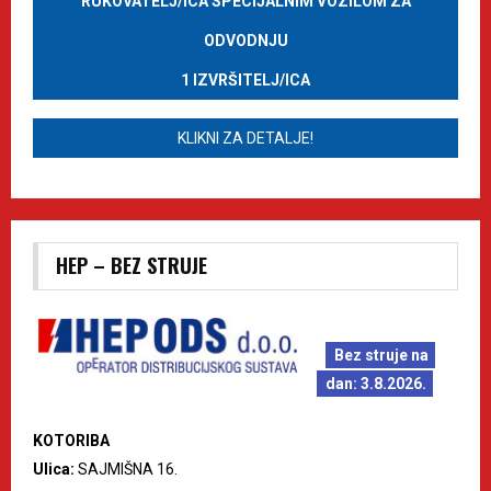
RUKOVATELJ/ICA SPECIJALNIM VOZILOM ZA
ODVODNJU
1 IZVRŠITELJ/ICA
KLIKNI ZA DETALJE!
HEP – BEZ STRUJE
Bez struje na
dan: 3.8.2026.
KOTORIBA
Ulica:
SAJMIŠNA 16.