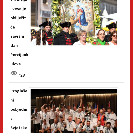
i veselje
obilježit
će
završni
dan
Porcijunk
ulova
428
Proglaše
ni
pobjedni
ci
Svjetsko