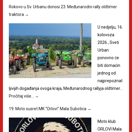
Rokovo u Sv. Urbanu donosi 23. Međunarodni rally oldtimer
traktora
→
U nedjelju, 16.
kolovoza
2026., Sveti
Urban
ponovno će
biti domaćin
jednog od
najprepoznat
ljivijih događanja ovoga kraja, Međunarodnog rallyja oldtimer…
Pročitaj više…
→
19. Moto susret MK “Orlovi” Mala Subotica
→
Moto klub
ORLOVI Mala