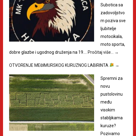
Subotica sa
zadovoljstvo
m poziva sve
ljubitelje
motocikala,
moto sporta,
dobre glazbe i ugodnog druženja na 19.…
Pročitaj više…
→
OTVORENJE MEĐIMURSKOG KURUZNOG LABIRINTA
→
Spremni za
novu
pustolovinu
među
visokim
stabljikama
kuruze?
Pozivamo