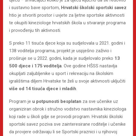
i sustavno bave sportom,
Hrvatski školski sportski savez
htio je stvoriti prostor i uvjete za ljetne sportske aktivnosti
te okupiti kineziologe hrvatskih škola u stvaranje programa
i provođenju tih aktivnosti.
S preko 11 tisuća djece koja su sudjelovala u 2021. godini i
138 voditelja programa, projekt je uspješno zaživio i
proširuje se u 2022. godini, kada
je sudjelovalo preko
13
500 djece i 175 voditelja
. Ove godine HŠSS nastavlja
okupljati zaljubljenike u sport i rekreaciju na školskim
igralištima diljem Hrvatske te želi u svoje aktivnosti uključiti
više od 14 tisuća djece i mladih
.
Program je
u potpunosti
besplatan
za sve učenike uz
organiziran obrok i stručno vodstvo nastavnika kineziologa
koji rade u školi gdje se provodi program. Hrvatski školski
sportski savez poziva sve zainteresirane roditelje i učenike
da provjere održavaju li se Sportski praznici i u njihovoj