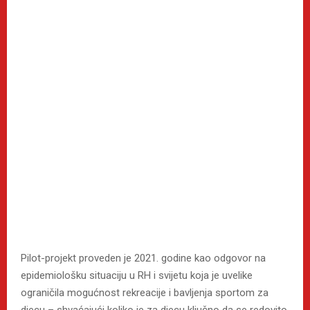
Pilot-projekt proveden je 2021. godine kao odgovor na
epidemiološku situaciju u RH i svijetu koja je uvelike
ograničila mogućnost rekreacije i bavljenja sportom za
djecu – shvaćajući koliko je za djecu ključno da se redovito