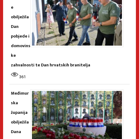
e
obilježila
Dan
pobjede i
domovins
ke
zahvalnosti te Dan hrvatskih branitelja
361
Međimur
ska
županija
obilježila
Dana