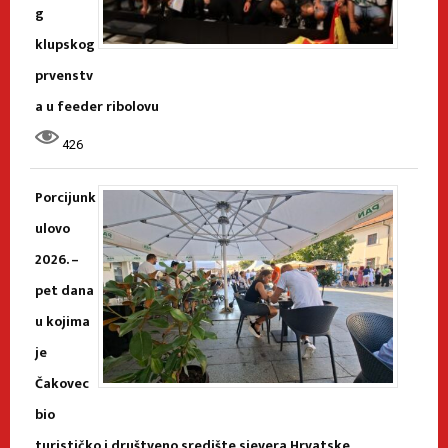
g
klupskog
prvenstv
a u feeder ribolovu
426
Porcijunk
ulovo
2026. –
pet dana
u kojima
je
Čakovec
bio
turističko i društveno središte sjevera Hrvatske