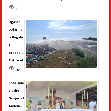
411
Ugašen
požar na
odlagališ
tu
otpada u
Totovcu!
404
Središnje
slavlje
Gospe od
Anđela –