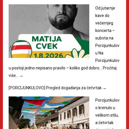
Od jutarnje
kave do
večernjeg
koncerta –
subota na
Porcijunkulov
u Na
Porcijunkulov
u postoji jedno nepisano pravilo – koliko god dobro…
Pročitaj
više…
→
[PORCIJUNKULOVO] Pregled događanja za četvrtak
→
Porcijunkulov
o krenulo u
velikom stilu,
a četvrtak