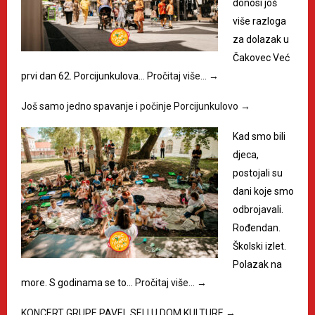
donosi još
više razloga
za dolazak u
Čakovec Već
prvi dan 62. Porcijunkulova…
Pročitaj više…
→
Još samo jedno spavanje i počinje Porcijunkulovo
→
Kad smo bili
djeca,
postojali su
dani koje smo
odbrojavali.
Rođendan.
Školski izlet.
Polazak na
more. S godinama se to…
Pročitaj više…
→
KONCERT GRUPE PAVEL SELI U DOM KULTURE
→