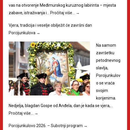
vas na otvorenje Međimurskog kuruznog labirinta – mjesta
zabave, istraživanja i…
Pročitaj više…
→
Vjera, tradicija i veselje obilježit će završni dan
Porcijunkulova
→
Na samom
završetku
petodnevnog
slavlja,
Porcijunkulov
o se vraća
svojim
korijenima.
Nedjelja, blagdan Gospe od Anđela, dan je kada se vjera,…
Pročitaj više…
→
Porcijunkulovo 2026. – Subotnji program
→