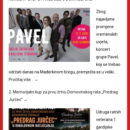
Zbog
najavljene
promjene
vremenskih
uvjeta,
koncert
grupe Pavel,
koji se trebao
održati danas na Mađerkinom bregu, premješta se u veliki…
Pročitaj više…
→
2. Memorijalni kup za prvu žrtvu Domovinskog rata „Predrag
Jurčec“
→
Udruga ratnih
veterana 1.
gardijske