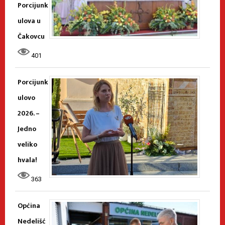
Porcijunk
ulova u
Čakovcu
401
Porcijunk
ulovo
2026. –
Jedno
veliko
hvala!
363
Općina
Nedelišć