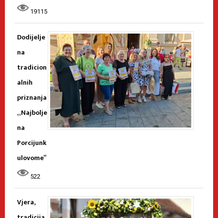
19115
Dodijelje
na
tradicion
alnih
priznanja
„Najbolje
na
Porcijunk
ulovome”
522
Vjera,
tradicija