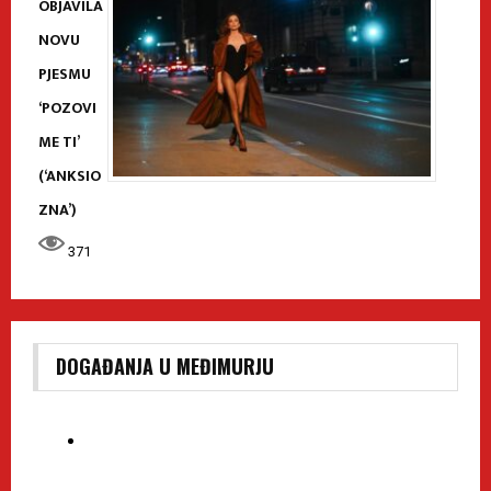
OBJAVILA
NOVU
PJESMU
‘POZOVI
ME TI’
(‘ANKSIO
ZNA’)
371
DOGAĐANJA U MEĐIMURJU