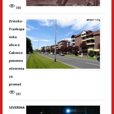
383
Zrinsko-
frankopa
nska
ulica u
Čakovcu
ponovno
otvorena
za
promet
381
SEVERINA