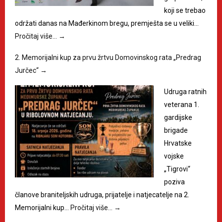
koji se trebao
održati danas na Mađerkinom bregu, premješta se u veliki…
Pročitaj više…
→
2. Memorijalni kup za prvu žrtvu Domovinskog rata „Predrag
Jurčec“
→
Udruga ratnih
veterana 1.
gardijske
brigade
Hrvatske
vojske
„Tigrovi“
poziva
članove braniteljskih udruga, prijatelje i natjecatelje na 2.
Memorijalni kup…
Pročitaj više…
→