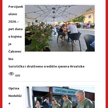
Porcijunk
ulovo
2026. –
pet dana
u kojima
je
Čakovec
bio
turističko i društveno središte sjevera Hrvatske
449
Općina
Nedelišć
e