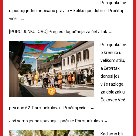
Porcijunkulov
u postoji jedno nepisano pravilo – koliko god dobro…
Pročitaj
više…
→
[PORCIJUNKULOVO] Pregled događanja za četvrtak
→
Porcijunkulov
o krenulo u
velikom stilu,
a četvrtak
donosi još
više razloga
za dolazak u
Čakovec Već
prvi dan 62. Porcijunkulova…
Pročitaj više…
→
Još samo jedno spavanje i počinje Porcijunkulovo
→
Kad smo bili