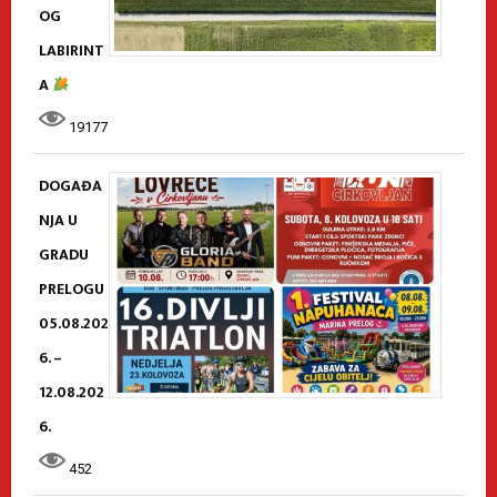
OG
LABIRINT
A
19177
DOGAĐA
NJA U
GRADU
PRELOGU
05.08.202
6. –
12.08.202
6.
452