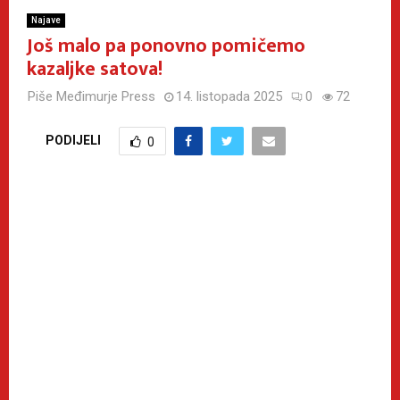
Najave
Još malo pa ponovno pomičemo
kazaljke satova!
Piše
Međimurje Press
14. listopada 2025
0
72
PODIJELI
0