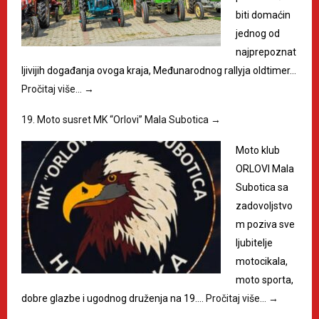
biti domaćin
jednog od
najprepoznat
ljivijih događanja ovoga kraja, Međunarodnog rallyja oldtimer…
Pročitaj više…
→
19. Moto susret MK “Orlovi” Mala Subotica
→
Moto klub
ORLOVI Mala
Subotica sa
zadovoljstvo
m poziva sve
ljubitelje
motocikala,
moto sporta,
dobre glazbe i ugodnog druženja na 19.…
Pročitaj više…
→