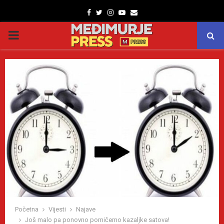
Facebook
Twitter
Instagram
Youtube
Email
PRIMARY
MENU
Početna
Vijesti
Najave
Još malo pa ponovno pomičemo kazaljke satova!