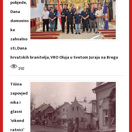
pobjede,
Dana
domovins
ke
zahvalno
sti, Dana
hrvatskih branitelja, VRO Oluja u Svetom Juraju na Bregu
392
Tišina
zapovjed
nika i
glasni
‘vikend
ratnici’