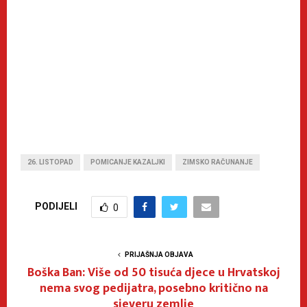
26. LISTOPAD
POMICANJE KAZALJKI
ZIMSKO RAČUNANJE
PODIJELI
0
PRIJAŠNJA OBJAVA
Boška Ban: Više od 50 tisuća djece u Hrvatskoj
nema svog pedijatra, posebno kritično na
sjeveru zemlje