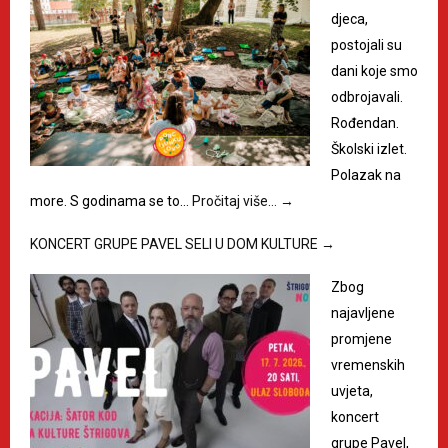
djeca,
postojali su
dani koje smo
odbrojavali.
Rođendan.
Školski izlet.
Polazak na
more. S godinama se to…
Pročitaj više…
→
KONCERT GRUPE PAVEL SELI U DOM KULTURE
→
Zbog
najavljene
promjene
vremenskih
uvjeta,
koncert
grupe Pavel,