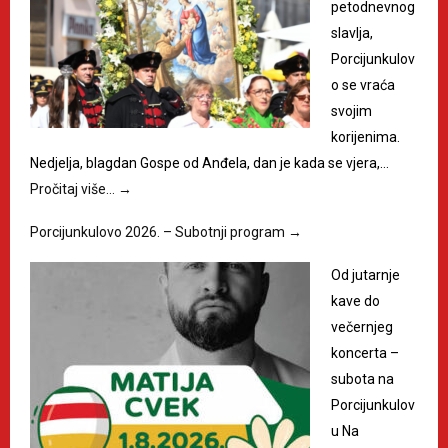
petodnevnog
slavlja,
Porcijunkulov
o se vraća
svojim
korijenima.
Nedjelja, blagdan Gospe od Anđela, dan je kada se vjera,…
Pročitaj više…
→
Porcijunkulovo 2026. – Subotnji program
→
Od jutarnje
kave do
večernjeg
koncerta –
subota na
Porcijunkulov
u Na