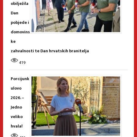
obilježila
Dan
pobjede i
domovins
ke
zahvalnosti te Dan hrvatskih branitelja
419
Porcijunk
ulovo
2026. –
Jedno
veliko
hvala!