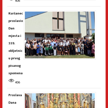
406
Kuršanec
proslavio
Dan
mjesta i
559.
obljetnic
u prvog
pisanog
spomena
406
Proslava
Dana