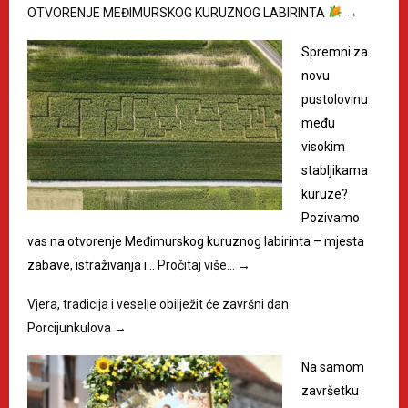
OTVORENJE MEĐIMURSKOG KURUZNOG LABIRINTA
→
Spremni za
novu
pustolovinu
među
visokim
stabljikama
kuruze?
Pozivamo
vas na otvorenje Međimurskog kuruznog labirinta – mjesta
zabave, istraživanja i…
Pročitaj više…
→
Vjera, tradicija i veselje obilježit će završni dan
Porcijunkulova
→
Na samom
završetku