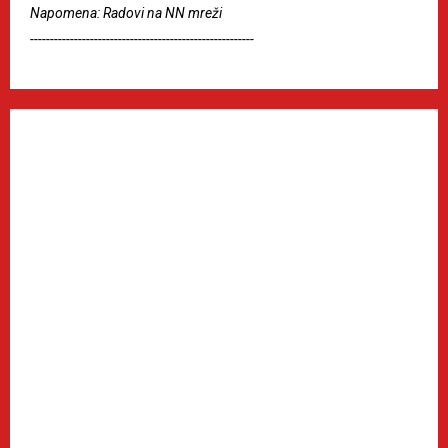
Napomena: Radovi na NN mreži
--------------------------------------------------------