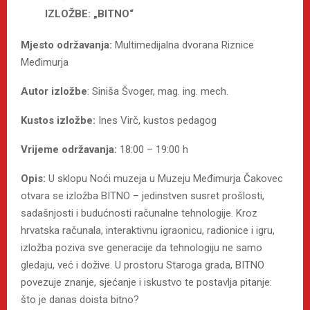
IZLOŽBE: „BITNO“
Mjesto održavanja:
Multimedijalna dvorana Riznice
Međimurja
Autor izložbe
: Siniša Švoger, mag. ing. mech.
Kustos izložbe:
Ines Virč, kustos pedagog
Vrijeme održavanja:
18:00 – 19:00 h
Opis:
U sklopu Noći muzeja u Muzeju Međimurja Čakovec
otvara se izložba BITNO – jedinstven susret prošlosti,
sadašnjosti i budućnosti računalne tehnologije. Kroz
hrvatska računala, interaktivnu igraonicu, radionice i igru,
izložba poziva sve generacije da tehnologiju ne samo
gledaju, već i dožive. U prostoru Staroga grada, BITNO
povezuje znanje, sjećanje i iskustvo te postavlja pitanje:
što je danas doista bitno?