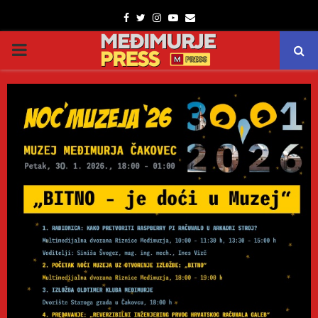
Facebook
Twitter
Instagram
Youtube
Email
PRIMARY
MENU