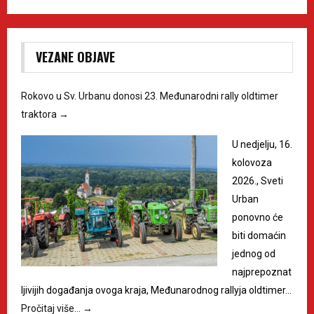
VEZANE OBJAVE
Rokovo u Sv. Urbanu donosi 23. Međunarodni rally oldtimer
traktora
→
U nedjelju, 16.
kolovoza
2026., Sveti
Urban
ponovno će
biti domaćin
jednog od
najprepoznat
ljivijih događanja ovoga kraja, Međunarodnog rallyja oldtimer…
Pročitaj više…
→