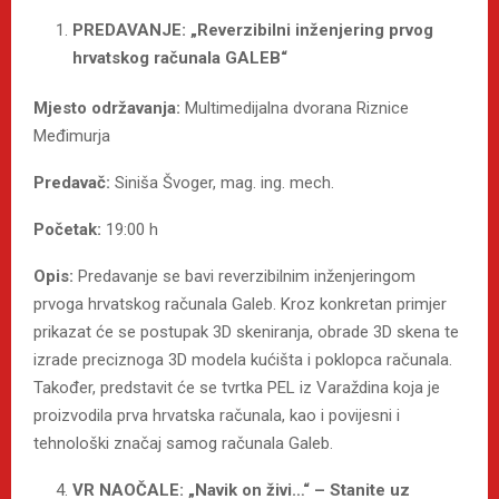
PREDAVANJE: „Reverzibilni inženjering prvog
hrvatskog računala GALEB“
Mjesto održavanja:
Multimedijalna dvorana Riznice
Međimurja
Predavač:
Siniša Švoger, mag. ing. mech.
Početak:
19:00 h
Opis:
Predavanje se bavi reverzibilnim inženjeringom
prvoga hrvatskog računala Galeb. Kroz konkretan primjer
prikazat će se postupak 3D skeniranja, obrade 3D skena te
izrade preciznoga 3D modela kućišta i poklopca računala.
Također, predstavit će se tvrtka PEL iz Varaždina koja je
proizvodila prva hrvatska računala, kao i povijesni i
tehnološki značaj samog računala Galeb.
VR NAOČALE: „Navik on živi…“ – Stanite uz