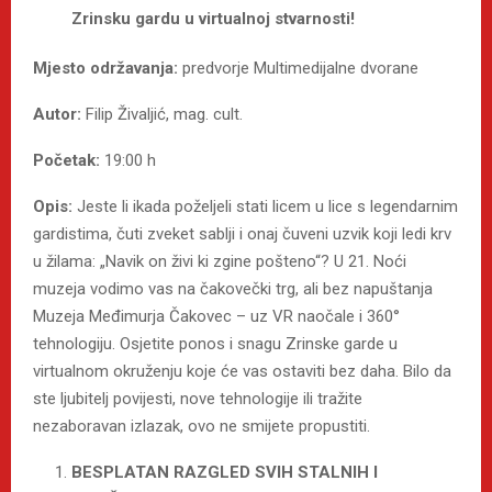
Zrinsku gardu u virtualnoj stvarnosti!
Mjesto održavanja:
predvorje Multimedijalne dvorane
Autor:
Filip Živaljić, mag. cult.
Početak:
19:00 h
Opis:
Jeste li ikada poželjeli stati licem u lice s legendarnim
gardistima, čuti zveket sablji i onaj čuveni uzvik koji ledi krv
u žilama: „Navik on živi ki zgine pošteno“? U 21. Noći
muzeja vodimo vas na čakovečki trg, ali bez napuštanja
Muzeja Međimurja Čakovec – uz VR naočale i 360°
tehnologiju. Osjetite ponos i snagu Zrinske garde u
virtualnom okruženju koje će vas ostaviti bez daha. Bilo da
ste ljubitelj povijesti, nove tehnologije ili tražite
nezaboravan izlazak, ovo ne smijete propustiti.
BESPLATAN RAZGLED SVIH STALNIH I