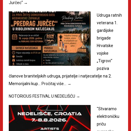
Jurčec“
→
Udruga ratnih
veterana 1.
gardijske
brigade
Hrvatske
vojske
„Tigrovi“
poziva
članove braniteljskih udruga, prijatelje i natjecatelje na 2.
Memorijalni kup…
Pročitaj više…
→
NOTORIOUS FESTIVAL U NEDELIŠĆU
→
"Stvaramo
elektroničku
priču