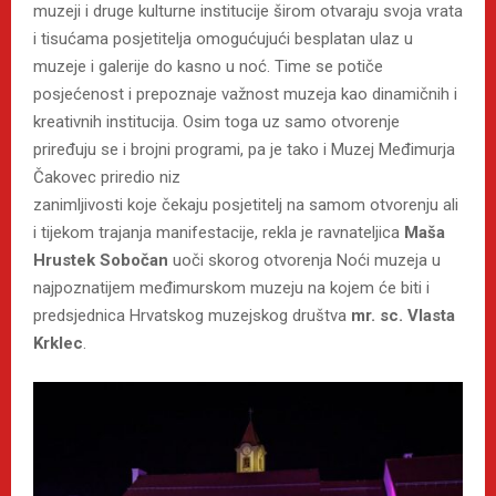
muzeji i druge kulturne institucije širom otvaraju svoja vrata
i tisućama posjetitelja omogućujući besplatan ulaz u
muzeje i galerije do kasno u noć. Time se potiče
posjećenost i prepoznaje važnost muzeja kao dinamičnih i
kreativnih institucija. Osim toga uz samo otvorenje
priređuju se i brojni programi, pa je tako i Muzej Međimurja
Čakovec priredio niz
zanimljivosti koje čekaju posjetitelj na samom otvorenju ali
i tijekom trajanja manifestacije, rekla je ravnateljica
Maša
Hrustek Sobočan
uoči skorog otvorenja Noći muzeja u
najpoznatijem međimurskom muzeju na kojem će biti i
predsjednica Hrvatskog muzejskog društva
mr. sc. Vlasta
Krklec
.