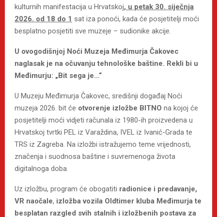
kulturnih manifestacija u Hrvatskoj
, u petak 30. siječnja
2026. od 18 do 1
sat iza ponoći, kada će posjetitelji moći
besplatno posjetiti sve muzeje – sudionike akcije.
U ovogodišnjoj Noći Muzeja Međimurja Čakovec
naglasak je na očuvanju tehnološke baštine. Rekli bi u
Međimurju: „Bit sega je…“
U Muzeju Međimurja Čakovec, središnji događaj Noći
muzeja 2026. bit će
otvorenje izložbe BITNO
na kojoj će
posjetitelji moći vidjeti računala iz 1980-ih proizvedena u
Hrvatskoj tvrtki PEL iz Varaždina, IVEL iz Ivanić-Grada te
TRS iz Zagreba. Na izložbi istražujemo teme vrijednosti,
značenja i suodnosa baštine i suvremenoga života
digitalnoga doba.
Uz izložbu, program će obogatiti
radionice i predavanje,
VR naočale
,
izložba vozila Oldtimer kluba Međimurja te
besplatan razgled svih stalnih i izložbenih postava za