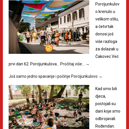
Porcijunkulov
o krenulo u
velikom stilu,
a četvrtak
donosi još
više razloga
za dolazak u
Čakovec Već
prvi dan 62. Porcijunkulova…
Pročitaj više…
→
Još samo jedno spavanje i počinje Porcijunkulovo
→
Kad smo bili
djeca,
postojali su
dani koje smo
odbrojavali.
Rođendan.