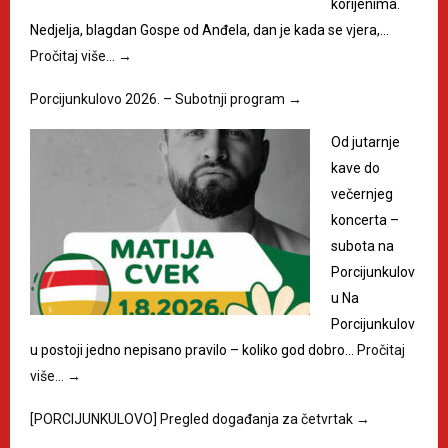
korijenima.
Nedjelja, blagdan Gospe od Anđela, dan je kada se vjera,…
Pročitaj više…
→
Porcijunkulovo 2026. – Subotnji program
→
Od jutarnje
kave do
večernjeg
koncerta –
subota na
Porcijunkulov
u Na
Porcijunkulov
u postoji jedno nepisano pravilo – koliko god dobro…
Pročitaj
više…
→
[PORCIJUNKULOVO] Pregled događanja za četvrtak
→