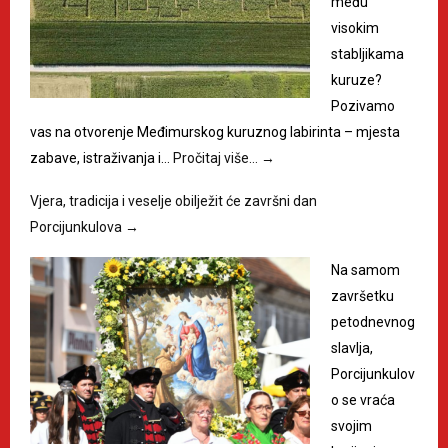
među
visokim
stabljikama
kuruze?
Pozivamo
vas na otvorenje Međimurskog kuruznog labirinta – mjesta
zabave, istraživanja i…
Pročitaj više…
→
Vjera, tradicija i veselje obilježit će završni dan
Porcijunkulova
→
Na samom
završetku
petodnevnog
slavlja,
Porcijunkulov
o se vraća
svojim