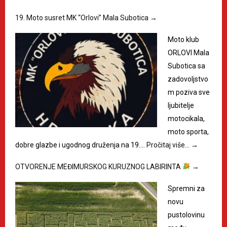
19. Moto susret MK “Orlovi” Mala Subotica
→
Moto klub
ORLOVI Mala
Subotica sa
zadovoljstvo
m poziva sve
ljubitelje
motocikala,
moto sporta,
dobre glazbe i ugodnog druženja na 19.…
Pročitaj više…
→
OTVORENJE MEĐIMURSKOG KURUZNOG LABIRINTA
→
Spremni za
novu
pustolovinu