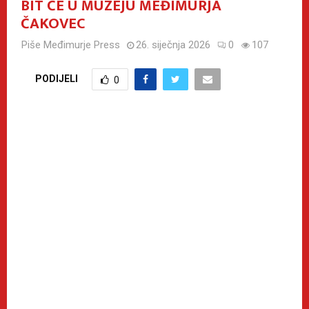
BIT ĆE U MUZEJU MEĐIMURJA
ČAKOVEC
Piše
Međimurje Press
26. siječnja 2026
0
107
PODIJELI
0