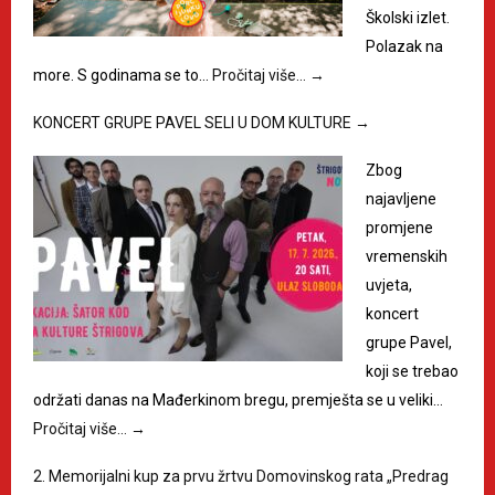
Školski izlet.
Polazak na
more. S godinama se to…
Pročitaj više…
→
KONCERT GRUPE PAVEL SELI U DOM KULTURE
→
Zbog
najavljene
promjene
vremenskih
uvjeta,
koncert
grupe Pavel,
koji se trebao
održati danas na Mađerkinom bregu, premješta se u veliki…
Pročitaj više…
→
2. Memorijalni kup za prvu žrtvu Domovinskog rata „Predrag