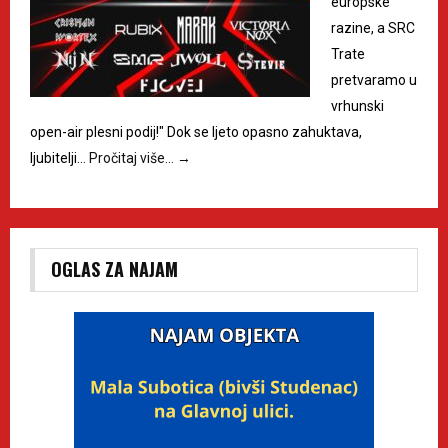
europske
razine, a SRC
Trate
pretvaramo u
vrhunski
open-air plesni podij!" Dok se ljeto opasno zahuktava,
ljubitelji…
Pročitaj više…
→
OGLAS ZA NAJAM