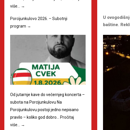
više…
→
U ovogodišnj
Porcijunkulovo 2026. – Subotnji
baštine. Rekl
program
→
Od jutarnje kave do večernjeg koncerta –
subota na Porcijunkulovu Na
Porcijunkulovu postoji jedno nepisano
pravilo – koliko god dobro…
Pročitaj
više…
→