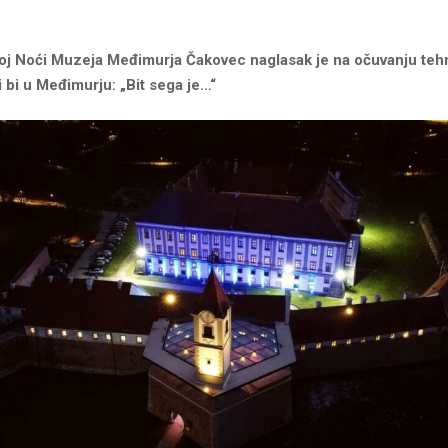
oj Noći Muzeja Međimurja Čakovec naglasak je na očuvanju teh
i bi u Međimurju: „Bit sega je…“