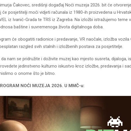
murja Čakovec, središnji događaj Noći muzeja 2026. bit će otvorenje
 će posjetitelji moći vidjeti računala iz 1980-ih proizvedena u Hrvatsk
IVEL iz Ivanić-Grada te TRS iz Zagreba. Na izložbi istražujemo teme vr
odnosa baštine i suvremenoga života digitalnoga doba.
ogram će obogatiti radionice i predavanje, VR naočale, izložba vozila
esplatan razgled svih stalnih i izložbenih postava za posjetitelje.
a nam se pridružite i doživite muzej kao mjesto susreta, dijaloga, ist
 provedete jedinstveno kulturno iskustvo kroz izložbe, predavanja i sad
mislimo o onome što je bitno.
ROGRAM NOĆI MUZEJA 2026. U MMČ-u: