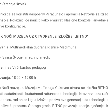
h (srednja škola)
nici će se koristiti Raspberry Pi računalo i aplikacija RetroPie za izrad
nzole. Polaznici će naučiti kako emulirati klasične konzole i arkadne
ve konfiguracije.
K NOĆI MUZEJA UZ OTVORENJE IZLOŽBE: „BITNO“
vanja:
Multimedijalna dvorana Riznice Međimurja
e
: Siniša Švoger, mag. ing. mech.
be:
Ines Virč, kustos pedagog
avanja:
18:00 – 19:00 h
u Noći muzeja u Muzeju Međimurja Čakovec otvara se izložba BITNO 
ti, sadašnjosti i budućnosti računalne tehnologije. Kroz hrvatska rač
graonicu, radionice i igru, izložba poziva sve generacije da tehnologij
 dožive. U prostoru Staroga grada, BITNO povezuje znanje, sjećanje i 