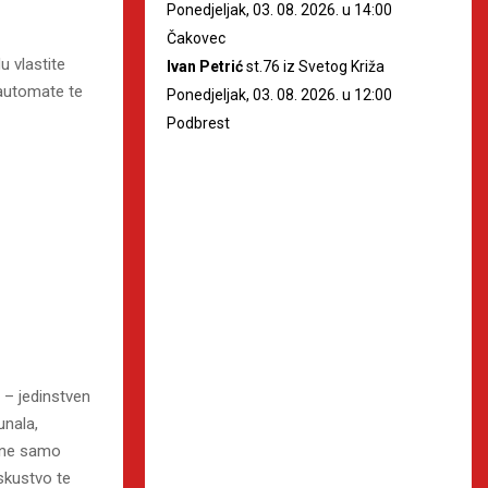
Ponedjeljak, 03. 08. 2026. u 14:00
Čakovec
u vlastite
Ivan Petrić
st.76 iz Svetog Križa
 automate te
Ponedjeljak, 03. 08. 2026. u 12:00
Podbrest
– jedinstven
unala,
u ne samo
iskustvo te