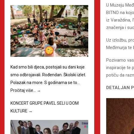
U Muzeju Međi
BITNO na kojoj
iz Varaždina, 
značenja i su
Uz izložbu, pr
Međimurja te b
Pozivamo vas d
Kad smo bili djeca, postojali su dani koje
inspiracije te
smo odbrojavali. Rođendan. Školski izlet.
potiču da raz
Polazak na more. S godinama se to…
DETALJAN P
Pročitaj više…
→
KONCERT GRUPE PAVEL SELI U DOM
KULTURE
→