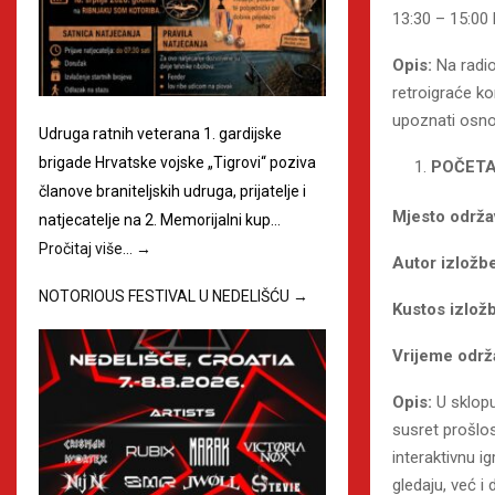
13:30 – 15:00 
Opis:
Na radio
retroigraće ko
upoznati osno
Udruga ratnih veterana 1. gardijske
brigade Hrvatske vojske „Tigrovi“ poziva
POČETA
članove braniteljskih udruga, prijatelje i
Mjesto održa
natjecatelje na 2. Memorijalni kup…
Pročitaj više…
→
Autor izložb
NOTORIOUS FESTIVAL U NEDELIŠĆU
→
Kustos izlož
Vrijeme održ
Opis:
U sklop
susret prošlos
interaktivnu i
gledaju, već i