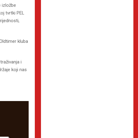
 izložbe
oj tvrtki PEL
ijednosti,
 Oldtimer kluba
raživanja i
ržaje koji nas