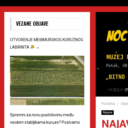
VEZANE OBJAVE
OTVORENJE MEĐIMURSKOG KURUZNOG
LABIRINTA
→
Početna
Vijes
Najave
Spremni za novu pustolovinu među
NAJA
visokim stabljikama kuruze? Pozivamo