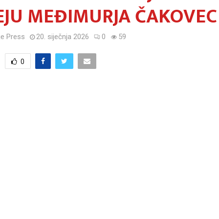
JU MEĐIMURJA ČAKOVEC
e Press
20. siječnja 2026
0
59
0