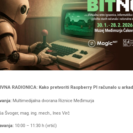
VNA RADIONICA: Kako pretvoriti Raspberry PI računalo u arkadn
vanja:
Multimedijalna dvorana Riznice Međimurja
ša Švoger, mag. ing. mech., Ines Virč
avanja:
10:00 – 11:30 h (vrtić)