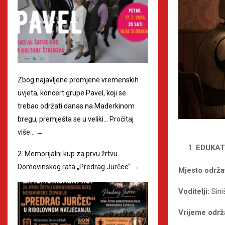
Zbog najavljene promjene vremenskih
uvjeta, koncert grupe Pavel, koji se
trebao održati danas na Mađerkinom
bregu, premješta se u veliki…
Pročitaj
više…
→
EDUKATI
2. Memorijalni kup za prvu žrtvu
Domovinskog rata „Predrag Jurčec“
→
Mjesto održa
Voditelji:
Sini
Vrijeme održ