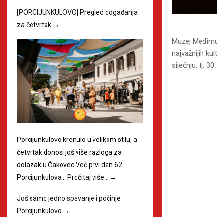
[PORCIJUNKULOVO] Pregled događanja
za četvrtak
→
Muzej Međimur
najvažnijih ku
siječnju, tj. 3
Porcijunkulovo krenulo u velikom stilu, a
četvrtak donosi još više razloga za
dolazak u Čakovec Već prvi dan 62.
Porcijunkulova…
Pročitaj više…
→
Još samo jedno spavanje i počinje
Porcijunkulovo
→