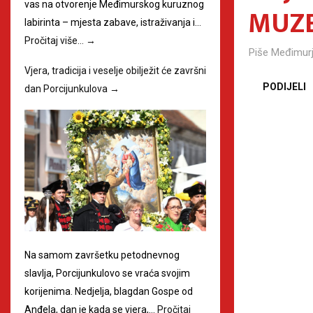
vas na otvorenje Međimurskog kuruznog
MUZE
labirinta – mjesta zabave, istraživanja i…
Pročitaj više…
→
Piše
Međimurj
Vjera, tradicija i veselje obilježit će završni
PODIJELI
dan Porcijunkulova
→
Na samom završetku petodnevnog
slavlja, Porcijunkulovo se vraća svojim
korijenima. Nedjelja, blagdan Gospe od
Anđela, dan je kada se vjera,…
Pročitaj