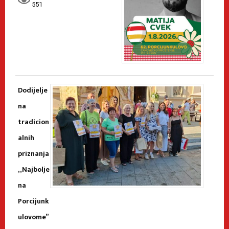
551
Dodijelje
na
tradicion
alnih
priznanja
„Najbolje
na
Porcijunk
ulovome”