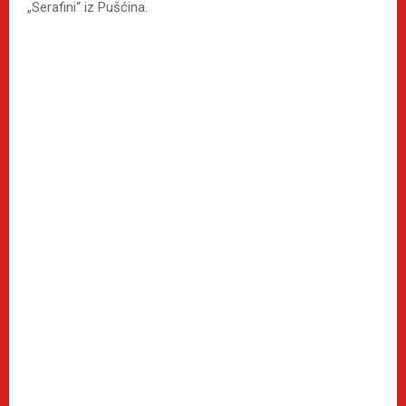
„Serafini“ iz Pušćina.