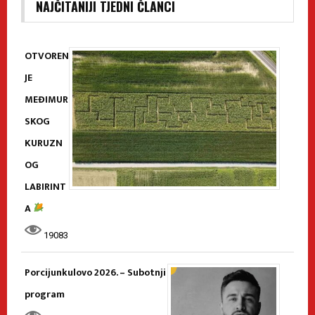
NAJČITANIJI TJEDNI ČLANCI
OTVOREN
JE
MEĐIMUR
SKOG
KURUZN
OG
LABIRINT
A
19083
Porcijunkulovo 2026. – Subotnji
program