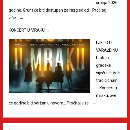
srpnja 2026.
godine. Grunt će biti dostupan za razgled od…
Pročitaj
više…
→
KONCERT U MRAKU
→
LJETO U
VARAŽDINU
U atriju
gradske
vijećnice Već
tradicionalni
– Koncert u
mraku, ove
će godine biti održan u novom…
Pročitaj više…
→