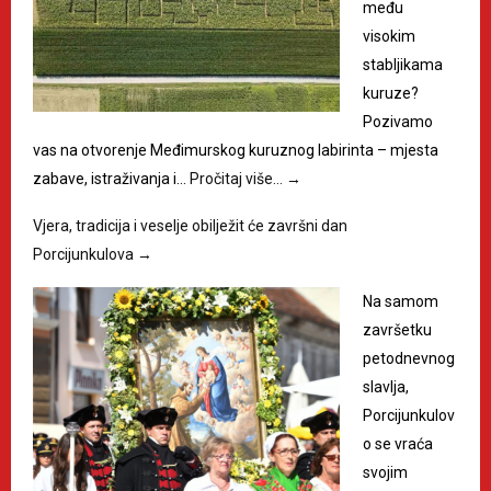
među
visokim
stabljikama
kuruze?
Pozivamo
vas na otvorenje Međimurskog kuruznog labirinta – mjesta
zabave, istraživanja i…
Pročitaj više…
→
Vjera, tradicija i veselje obilježit će završni dan
Porcijunkulova
→
Na samom
završetku
petodnevnog
slavlja,
Porcijunkulov
o se vraća
svojim