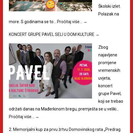
Školski izlet.
Polazak na
more. S godinama se to…
Pročitaj više…
→
KONCERT GRUPE PAVEL SELI U DOM KULTURE
→
Zbog
najavljene
promjene
vremenskih
uvjeta,
koncert
grupe Pavel,
koji se trebao
održati danas na Mađerkinom bregu, premješta se u veliki…
Pročitaj više…
→
2. Memorijalni kup za prvu žrtvu Domovinskog rata „Predrag