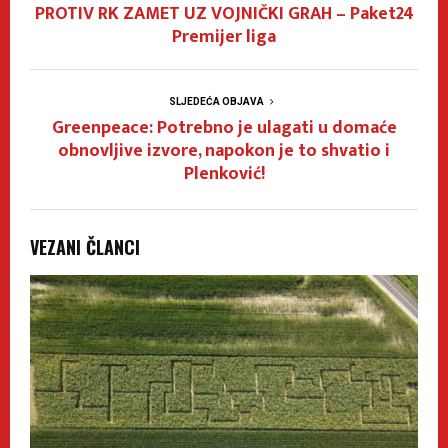
PROTIV RK ZAMET UZ VOJNIČKI GRAH – Paket24
Premijer liga
SLJEDEĆA OBJAVA
Greenpeace: Potrebno je ulagati u domaće
obnovljive izvore, napokon je to shvatio i
Plenković!
VEZANI ČLANCI