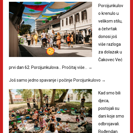
Porcijunkulov
o krenulo u
velikom stilu,
a četvrtak
donosi još
više razloga
za dolazak u
Čakovec Već
prvi dan 62. Porcijunkulova…
Pročitaj više…
→
Još samo jedno spavanje i počinje Porcijunkulovo
→
Kad smo bili
djeca,
postojali su
dani koje smo
odbrojavali.
Rođendan.