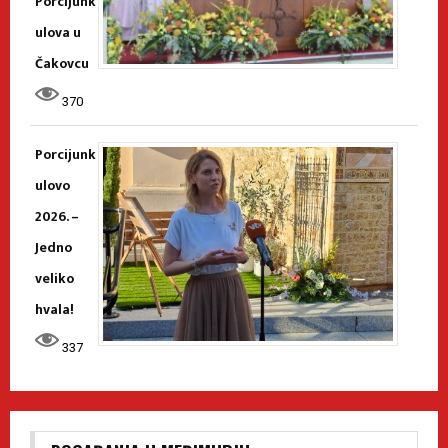
Porcijunk
ulova u
Čakovcu
370
Porcijunk
ulovo
2026. –
Jedno
veliko
hvala!
337