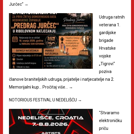
Jurčec“
→
Udruga ratnih
veterana 1.
gardijske
brigade
Hrvatske
vojske
„Tigrovi“
poziva
članove braniteljskih udruga, prijatelje i natjecatelje na 2.
Memorijalni kup…
Pročitaj više…
→
NOTORIOUS FESTIVAL U NEDELIŠĆU
→
"Stvaramo
elektroničku
priču