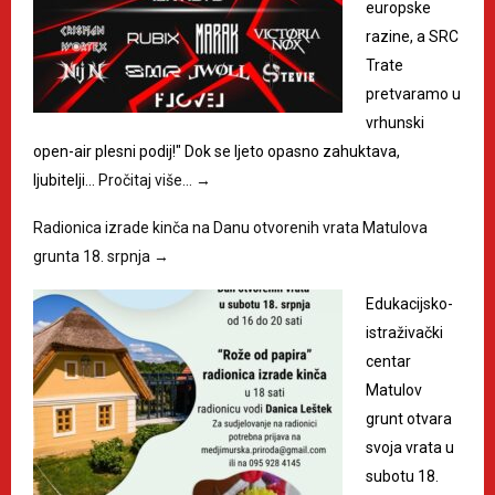
europske
razine, a SRC
Trate
pretvaramo u
vrhunski
open-air plesni podij!" Dok se ljeto opasno zahuktava,
ljubitelji…
Pročitaj više…
→
Radionica izrade kinča na Danu otvorenih vrata Matulova
grunta 18. srpnja
→
Edukacijsko-
istraživački
centar
Matulov
grunt otvara
svoja vrata u
subotu 18.