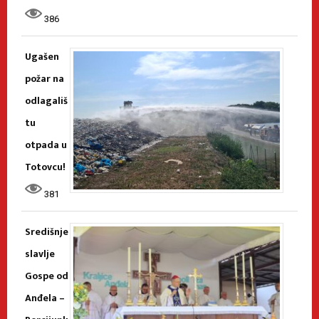
386
Ugašen
požar na
odlagališ
tu
otpada u
Totovcu!
381
Središnje
slavlje
Gospe od
Anđela –