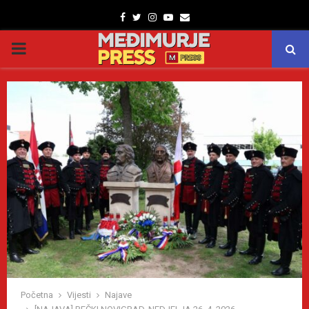
Facebook
Twitter
Instagram
Youtube
Email
PRIMARY
MENU
Početna
Vijesti
Najave