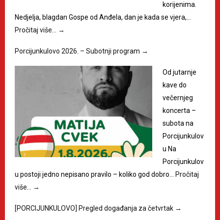
korijenima.
Nedjelja, blagdan Gospe od Anđela, dan je kada se vjera,…
Pročitaj više…
→
Porcijunkulovo 2026. – Subotnji program
→
Od jutarnje
kave do
večernjeg
koncerta –
subota na
Porcijunkulov
u Na
Porcijunkulov
u postoji jedno nepisano pravilo – koliko god dobro…
Pročitaj
više…
→
[PORCIJUNKULOVO] Pregled događanja za četvrtak
→