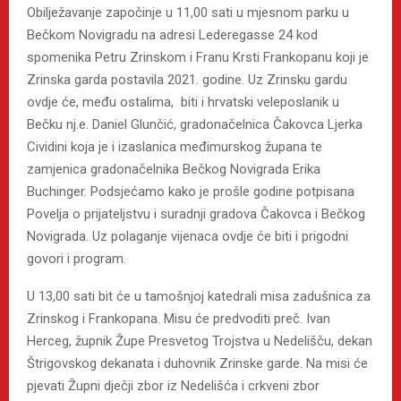
Obilježavanje započinje u 11,00 sati u mjesnom parku u
Bečkom Novigradu na adresi Lederegasse 24 kod
spomenika Petru Zrinskom i Franu Krsti Frankopanu koji je
Zrinska garda postavila 2021. godine. Uz Zrinsku gardu
ovdje će, među ostalima, biti i hrvatski veleposlanik u
Bečku nj.e. Daniel Glunčić, gradonačelnica Čakovca Ljerka
Cividini koja je i izaslanica međimurskog župana te
zamjenica gradonačelnika Bečkog Novigrada Erika
Buchinger. Podsjećamo kako je prošle godine potpisana
Povelja o prijateljstvu i suradnji gradova Čakovca i Bečkog
Novigrada. Uz polaganje vijenaca ovdje će biti i prigodni
govori i program.
U 13,00 sati bit će u tamošnjoj katedrali misa zadušnica za
Zrinskog i Frankopana. Misu će predvoditi preč. Ivan
Herceg, župnik Župe Presvetog Trojstva u Nedelišču, dekan
Štrigovskog dekanata i duhovnik Zrinske garde. Na misi će
pjevati Župni dječji zbor iz Nedelišća i crkveni zbor