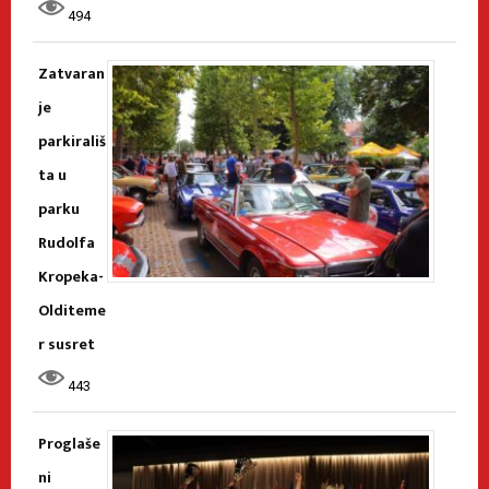
494
Zatvaran
je
parkirališ
ta u
parku
Rudolfa
Kropeka-
Olditeme
r susret
443
Proglaše
ni