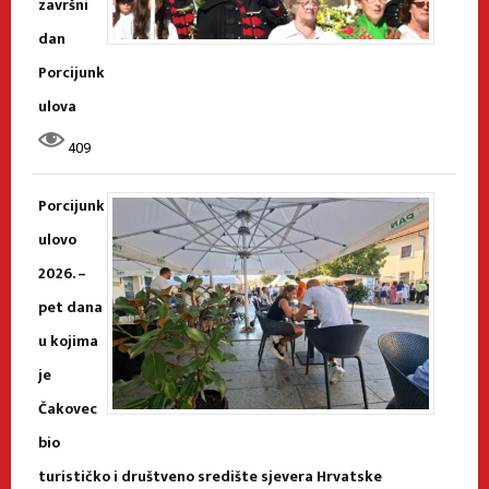
završni
dan
Porcijunk
ulova
409
Porcijunk
ulovo
2026. –
pet dana
u kojima
je
Čakovec
bio
turističko i društveno središte sjevera Hrvatske