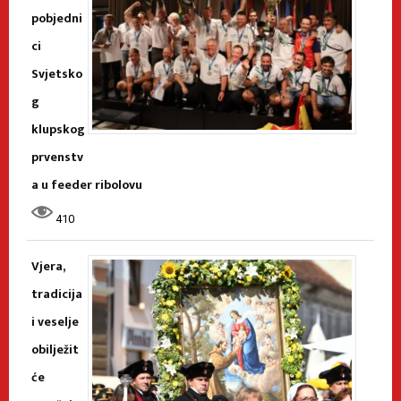
pobjedni
ci
Svjetsko
g
klupskog
prvenstv
a u feeder ribolovu
410
Vjera,
tradicija
i veselje
obilježit
će