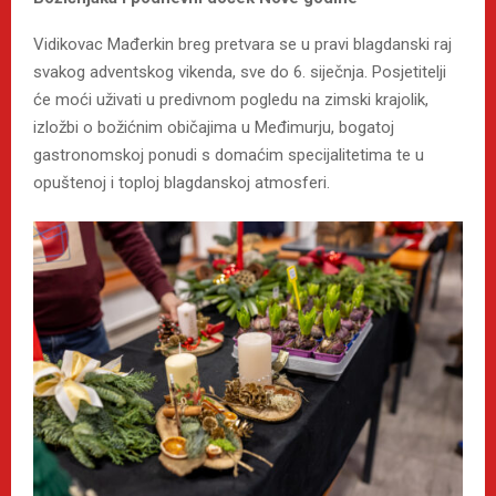
Vidikovac Mađerkin breg pretvara se u pravi blagdanski raj
svakog adventskog vikenda, sve do 6. siječnja. Posjetitelji
će moći uživati u predivnom pogledu na zimski krajolik,
izložbi o božićnim običajima u Međimurju, bogatoj
gastronomskoj ponudi s domaćim specijalitetima te u
opuštenoj i toploj blagdanskoj atmosferi.