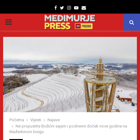
Facebook
Twitter
Instagram
Youtube
Email
PRIMARY
MENU
Početna
Vijesti
Najave
Ne propustite Božićni sajam i podnevni doček nove godine na
Mađerkinom bregu