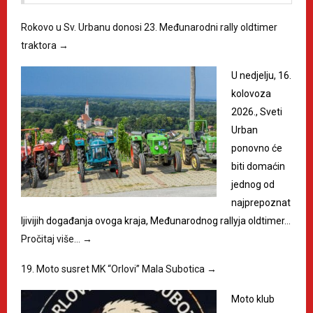
Rokovo u Sv. Urbanu donosi 23. Međunarodni rally oldtimer
traktora
→
U nedjelju, 16.
kolovoza
2026., Sveti
Urban
ponovno će
biti domaćin
jednog od
najprepoznat
ljivijih događanja ovoga kraja, Međunarodnog rallyja oldtimer…
Pročitaj više…
→
19. Moto susret MK “Orlovi” Mala Subotica
→
Moto klub