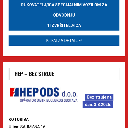
RUKOVATELJ/ICA SPECIJALNIM VOZILOM ZA
ODVODNJU
1 IZVRŠITELJ/ICA
KLIKNI ZA DETALJE!
HEP – BEZ STRUJE
Bez struje na
dan: 3.8.2026.
KOTORIBA
Ulica:
SAJMIŠNA 16.