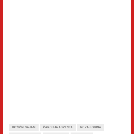
BOŽIĆNI SAJAM
ČAROLIJA ADVENTA
NOVA GODINA