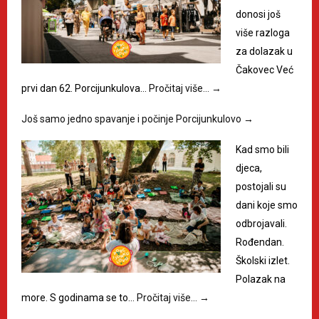
donosi još
više razloga
za dolazak u
Čakovec Već
prvi dan 62. Porcijunkulova…
Pročitaj više…
→
Još samo jedno spavanje i počinje Porcijunkulovo
→
Kad smo bili
djeca,
postojali su
dani koje smo
odbrojavali.
Rođendan.
Školski izlet.
Polazak na
more. S godinama se to…
Pročitaj više…
→