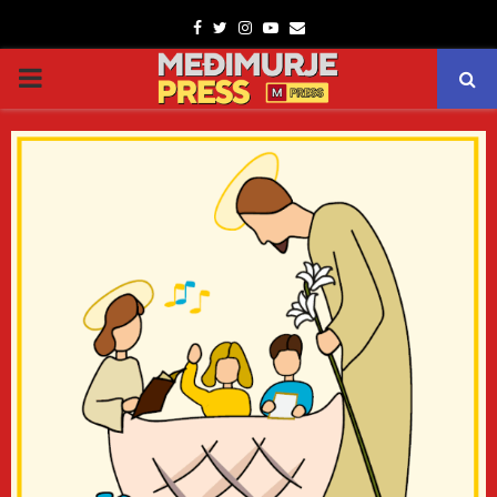
Facebook
Twitter
Instagram
Youtube
Email
PRIMARY
MENU