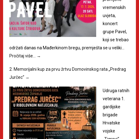
vremenskih
uvjeta,
koncert
grupe Pavel,
koji se trebao
održati danas na Mađerkinom bregu, premješta se u veliki…
Pročitaj više…
→
2. Memorijalni kup za prvu žrtvu Domovinskog rata „Predrag
Jurčec“
→
Udruga ratnih
veterana 1.
gardijske
brigade
Hrvatske
vojske