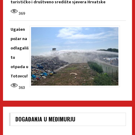
turističko i društveno središte sjevera Hrvatske
369
Ugašen
požar na
odlagališ
tu
otpada u
Totovcu!
363
DOGAĐANJA U MEĐIMURJU