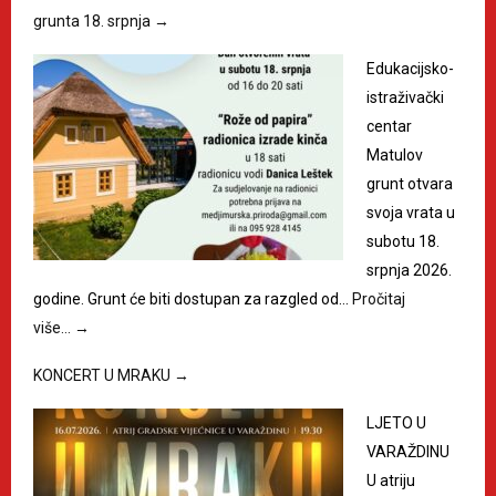
grunta 18. srpnja
→
Edukacijsko-
istraživački
centar
Matulov
grunt otvara
svoja vrata u
subotu 18.
srpnja 2026.
godine. Grunt će biti dostupan za razgled od…
Pročitaj
više…
→
KONCERT U MRAKU
→
LJETO U
VARAŽDINU
U atriju