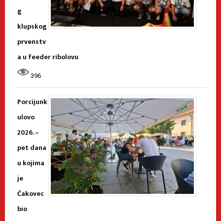
g
klupskog
prvenstv
a u feeder ribolovu
396
Porcijunk
ulovo
2026. –
pet dana
u kojima
je
Čakovec
bio