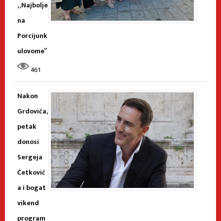
„Najbolje
na
Porcijunk
ulovome”
461
Nakon
Grdovića,
petak
donosi
Sergeja
Ćetković
a i bogat
vikend
program