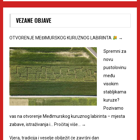
VEZANE OBJAVE
OTVORENJE MEĐIMURSKOG KURUZNOG LABIRINTA
→
Spremni za
novu
pustolovinu
među
visokim
stabljikama
kuruze?
Pozivamo
vas na otvorenje Međimurskog kuruznog labirinta – mjesta
zabave, istraživanja i…
Pročitaj više…
→
Vjera, tradicija i veselje obilježit će završni dan