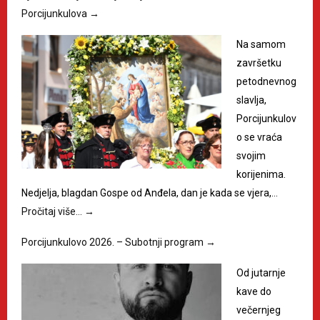
Porcijunkulova
→
Na samom
završetku
petodnevnog
slavlja,
Porcijunkulov
o se vraća
svojim
korijenima.
Nedjelja, blagdan Gospe od Anđela, dan je kada se vjera,…
Pročitaj više…
→
Porcijunkulovo 2026. – Subotnji program
→
Od jutarnje
kave do
večernjeg