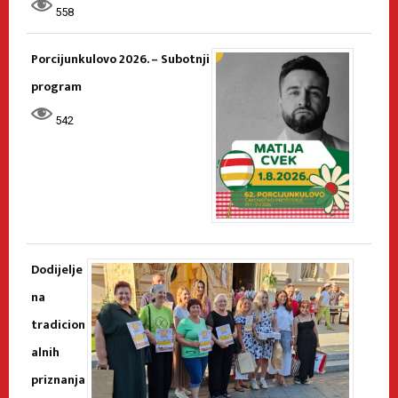
558
Porcijunkulovo 2026. – Subotnji
program
542
Dodijelje
na
tradicion
alnih
priznanja