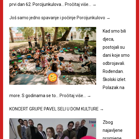
prvi dan 62. Porcijunkulova…
Pročitaj više…
→
Još samo jedno spavanje i počinje Porcijunkulovo
→
Kad smo bili
djeca,
postojali su
dani koje smo
odbrojavali.
Rođendan.
Školski izlet.
Polazak na
more. S godinama se to…
Pročitaj više…
→
KONCERT GRUPE PAVEL SELI U DOM KULTURE
→
Zbog
najavljene
promjene