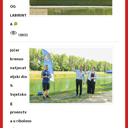
OG
LABIRINT
A
18850
Jučer
krenuo
natjecat
eljski dio
9.
Svjetsko
g
prvenstv
a u ribolovu