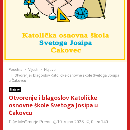
Početna
Vijesti
Najave
Otvorenje i blagoslov Katoličke osnovne škole Svetoga Josipa
u Čakovcu
Najave
Otvorenje i blagoslov Katoličke
osnovne škole Svetoga Josipa u
Čakovcu
Piše
Međimurje Press
10. rujna 2025
0
140