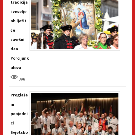
tradicija
i veselje
obilježit
će
završni
dan
Porcijunk
ulova
398
Proglaše
ni
pobjedni
ci
Svjetsko