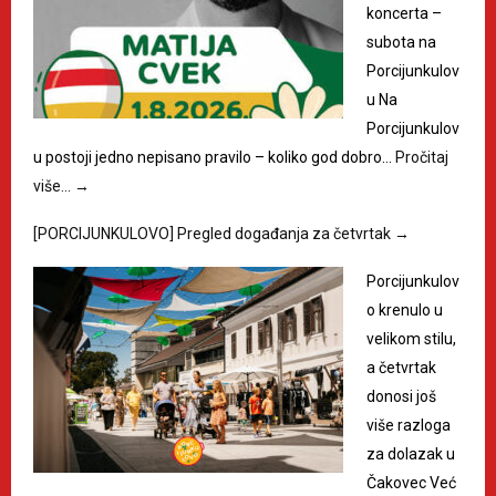
koncerta –
subota na
Porcijunkulov
u Na
Porcijunkulov
u postoji jedno nepisano pravilo – koliko god dobro…
Pročitaj
više…
→
[PORCIJUNKULOVO] Pregled događanja za četvrtak
→
Porcijunkulov
o krenulo u
velikom stilu,
a četvrtak
donosi još
više razloga
za dolazak u
Čakovec Već