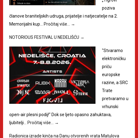
„Tigrovi“
poziva
članove braniteljskih udruga, prijatelje i natjecatelje na 2.
Memorijalni kup…
Pročitaj više…
→
NOTORIOUS FESTIVAL U NEDELIŠĆU
→
"Stvaramo
elektroničku
priču
europske
razine, a SRC
Trate
pretvaramo u
vrhunski
open-air plesni podij!" Dok se ljeto opasno zahuktava,
ljubitelji…
Pročitaj više…
→
Radionica izrade kinča na Danu otvorenih vrata Matulova