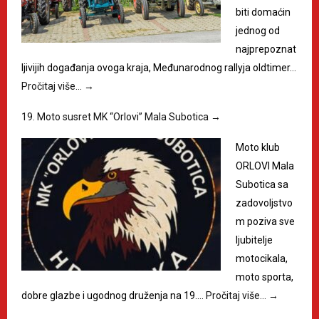
biti domaćin
jednog od
najprepoznat
ljivijih događanja ovoga kraja, Međunarodnog rallyja oldtimer…
Pročitaj više…
→
19. Moto susret MK “Orlovi” Mala Subotica
→
Moto klub
ORLOVI Mala
Subotica sa
zadovoljstvo
m poziva sve
ljubitelje
motocikala,
moto sporta,
dobre glazbe i ugodnog druženja na 19.…
Pročitaj više…
→