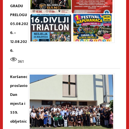
GRADU
PRELOGU
05.08.202
6. –
12.08.202
6.
361
Kuršanec
proslavio
Dan
mjesta i
559.
obljetnic