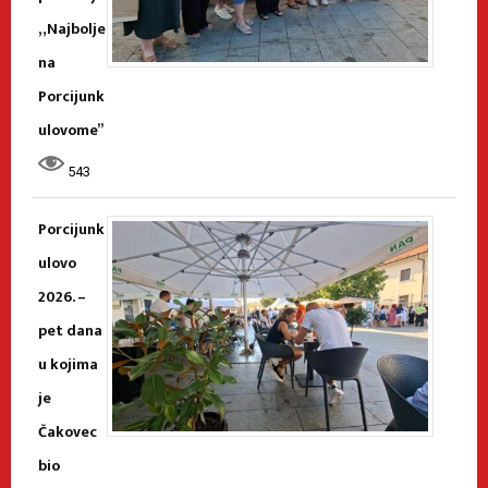
„Najbolje
na
Porcijunk
ulovome”
543
Porcijunk
ulovo
2026. –
pet dana
u kojima
je
Čakovec
bio