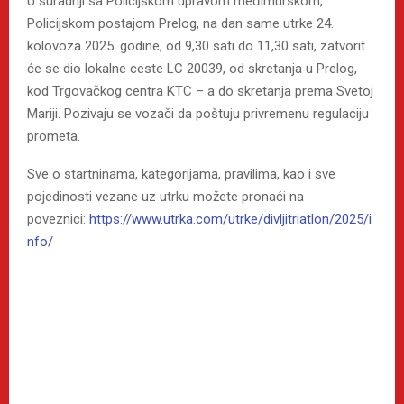
U suradnji sa Policijskom upravom međimurskom,
Policijskom postajom Prelog, na dan same utrke 24.
kolovoza 2025. godine, od 9,30 sati do 11,30 sati, zatvorit
će se dio lokalne ceste LC 20039, od skretanja u Prelog,
kod Trgovačkog centra KTC – a do skretanja prema Svetoj
Mariji. Pozivaju se vozači da poštuju privremenu regulaciju
prometa.
Sve o startninama, kategorijama, pravilima, kao i sve
pojedinosti vezane uz utrku možete pronaći na
poveznici:
https://www.utrka.com/utrke/divljitriatlon/2025/i
nfo/