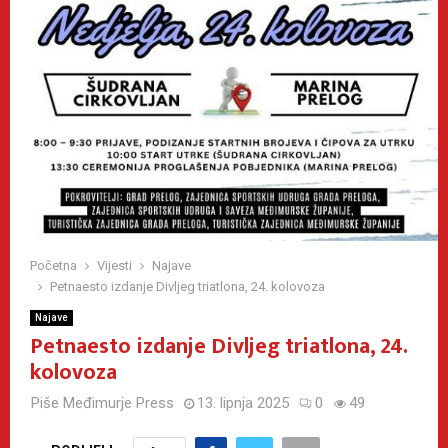
Početna
Vijesti
Najave
Petnaesto izdanje Divljeg triatlona, 24. kolovoza
Najave
Petnaesto izdanje Divljeg triatlona, 24.
kolovoza
Piše
Međimurje Press
13. lipnja 2025
0
49