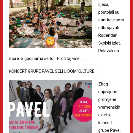
djeca,
postojali su
dani koje smo
odbrojavali.
Rođendan.
Školski izlet.
Polazak na
more. S godinama se to…
Pročitaj više…
→
KONCERT GRUPE PAVEL SELI U DOM KULTURE
→
Zbog
najavljene
promjene
vremenskih
uvjeta,
koncert
grupe Pavel,