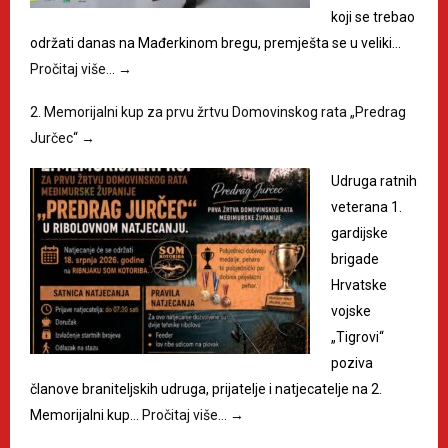
koji se trebao
održati danas na Mađerkinom bregu, premješta se u veliki…
Pročitaj više…
→
2. Memorijalni kup za prvu žrtvu Domovinskog rata „Predrag
Jurčec“
→
Udruga ratnih
veterana 1.
gardijske
brigade
Hrvatske
vojske
„Tigrovi“
poziva
članove braniteljskih udruga, prijatelje i natjecatelje na 2.
Memorijalni kup…
Pročitaj više…
→