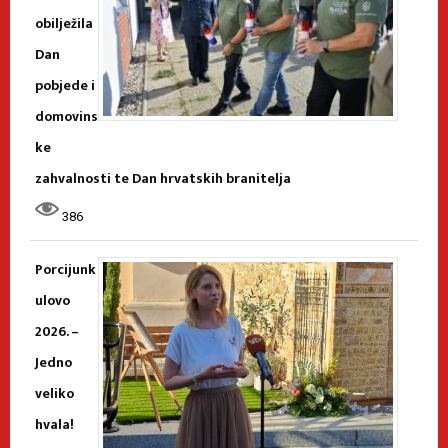
obilježila
Dan
pobjede i
domovins
ke
zahvalnosti te Dan hrvatskih branitelja
386
Porcijunk
ulovo
2026. –
Jedno
veliko
hvala!