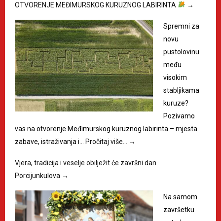
OTVORENJE MEĐIMURSKOG KURUZNOG LABIRINTA
→
Spremni za
novu
pustolovinu
među
visokim
stabljikama
kuruze?
Pozivamo
vas na otvorenje Međimurskog kuruznog labirinta – mjesta
zabave, istraživanja i…
Pročitaj više…
→
Vjera, tradicija i veselje obilježit će završni dan
Porcijunkulova
→
Na samom
završetku