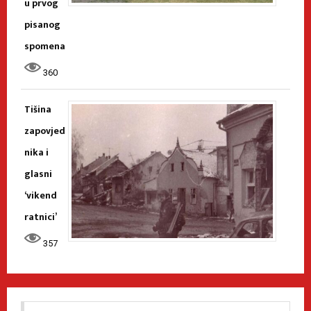
u prvog
pisanog
spomena
360
Tišina
zapovjed
nika i
glasni
‘vikend
ratnici’
357