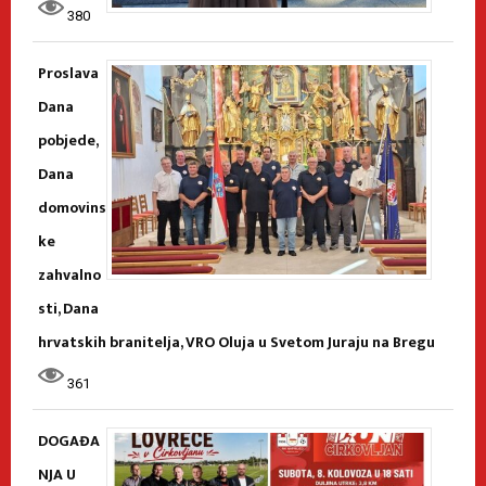
380
Proslava
Dana
pobjede,
Dana
domovins
ke
zahvalno
sti, Dana
hrvatskih branitelja, VRO Oluja u Svetom Juraju na Bregu
361
DOGAĐA
NJA U