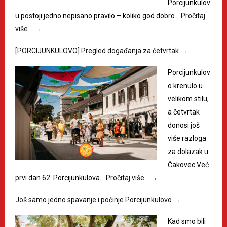
Porcijunkulov
u postoji jedno nepisano pravilo – koliko god dobro…
Pročitaj
više…
→
[PORCIJUNKULOVO] Pregled događanja za četvrtak
→
Porcijunkulov
o krenulo u
velikom stilu,
a četvrtak
donosi još
više razloga
za dolazak u
Čakovec Već
prvi dan 62. Porcijunkulova…
Pročitaj više…
→
Još samo jedno spavanje i počinje Porcijunkulovo
→
Kad smo bili