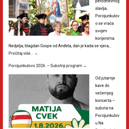
petodnevnog
slavlja,
Porcijunkulov
o se vraća
svojim
korijenima.
Nedjelja, blagdan Gospe od Anđela, dan je kada se vjera,…
Pročitaj više…
→
Porcijunkulovo 2026. – Subotnji program
→
Od jutarnje
kave do
večernjeg
koncerta –
subota na
Porcijunkulov
u Na