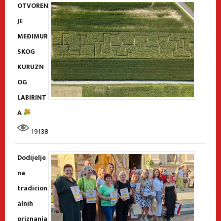
OTVOREN
JE
MEĐIMUR
SKOG
KURUZN
OG
LABIRINT
A
19138
Dodijelje
na
tradicion
alnih
priznanja