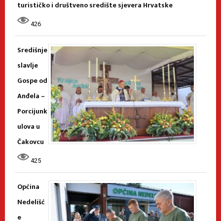
turističko i društveno središte sjevera Hrvatske
426
Središnje
slavlje
Gospe od
Anđela –
Porcijunk
ulova u
Čakovcu
425
Općina
Nedelišć
e