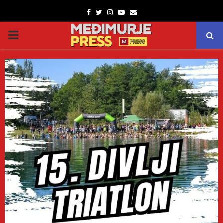
Facebook
Twitter
Instagram
Youtube
Email
PRIMARY
MENU