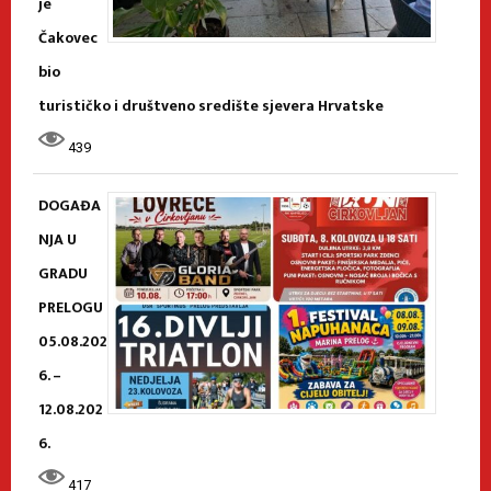
je
Čakovec
bio
turističko i društveno središte sjevera Hrvatske
439
DOGAĐA
NJA U
GRADU
PRELOGU
05.08.202
6. –
12.08.202
6.
417