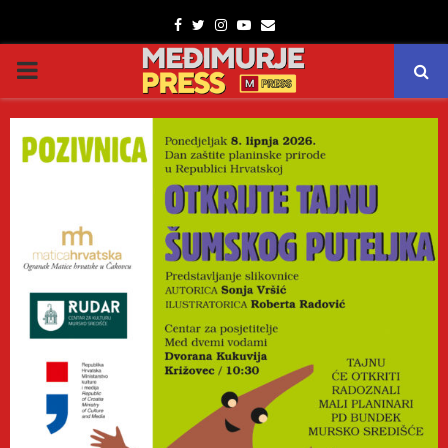
Facebook
Twitter
Instagram
Youtube
Email
PRIMARY
MENU