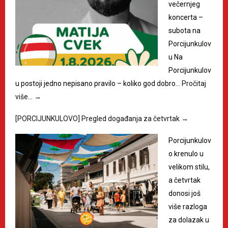
večernjeg
koncerta –
subota na
Porcijunkulov
u Na
Porcijunkulov
u postoji jedno nepisano pravilo – koliko god dobro…
Pročitaj
više…
→
[PORCIJUNKULOVO] Pregled događanja za četvrtak
→
Porcijunkulov
o krenulo u
velikom stilu,
a četvrtak
donosi još
više razloga
za dolazak u