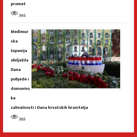
promet
365
Međimur
ska
županija
obilježila
Dana
pobjede i
domovins
ke
zahvalnosti i Dana hrvatskih branitelja
363