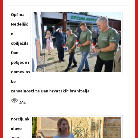
Općina
Nedelišć
e
obilježila
Dan
pobjede i
domovins
ke
zahvalnosti te Dan hrvatskih branitelja
404
Porcijunk
ulovo