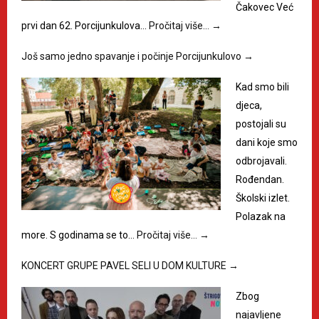
Čakovec Već
prvi dan 62. Porcijunkulova…
Pročitaj više…
→
Još samo jedno spavanje i počinje Porcijunkulovo
→
Kad smo bili
djeca,
postojali su
dani koje smo
odbrojavali.
Rođendan.
Školski izlet.
Polazak na
more. S godinama se to…
Pročitaj više…
→
KONCERT GRUPE PAVEL SELI U DOM KULTURE
→
Zbog
najavljene