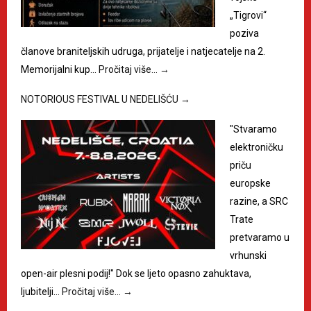
„Tigrovi“
poziva
članove braniteljskih udruga, prijatelje i natjecatelje na 2.
Memorijalni kup…
Pročitaj više…
→
NOTORIOUS FESTIVAL U NEDELIŠĆU
→
"Stvaramo
elektroničku
priču
europske
razine, a SRC
Trate
pretvaramo u
vrhunski
open-air plesni podij!" Dok se ljeto opasno zahuktava,
ljubitelji…
Pročitaj više…
→