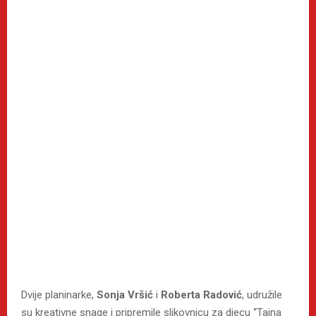
Dvije planinarke,
Sonja Vršić
i
Roberta Radović
, udružile
su kreativne snage i pripremile slikovnicu za djecu “Tajna