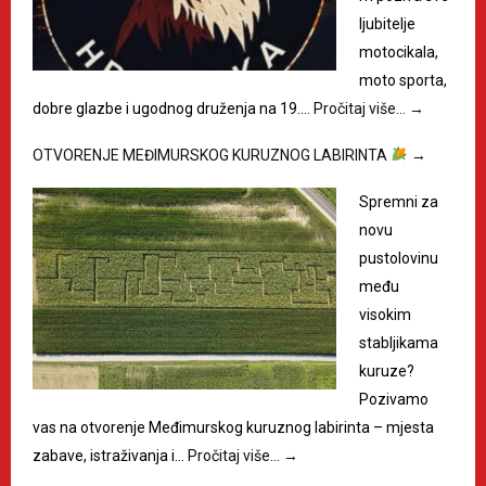
ljubitelje
motocikala,
moto sporta,
dobre glazbe i ugodnog druženja na 19.…
Pročitaj više…
→
OTVORENJE MEĐIMURSKOG KURUZNOG LABIRINTA
→
Spremni za
novu
pustolovinu
među
visokim
stabljikama
kuruze?
Pozivamo
vas na otvorenje Međimurskog kuruznog labirinta – mjesta
zabave, istraživanja i…
Pročitaj više…
→