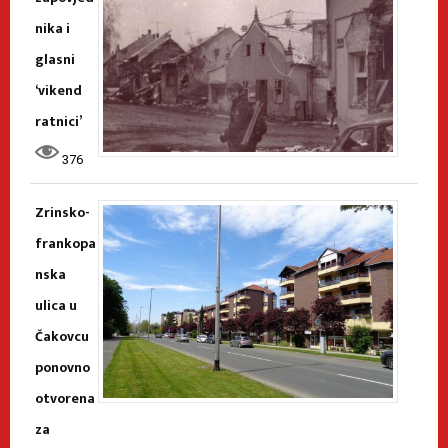
nika i
glasni
‘vikend
ratnici’
376
Zrinsko-
frankopa
nska
ulica u
Čakovcu
ponovno
otvorena
za