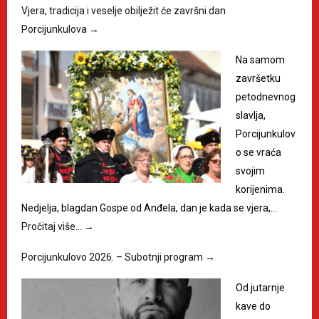
Vjera, tradicija i veselje obilježit će završni dan
Porcijunkulova
→
Na samom
završetku
petodnevnog
slavlja,
Porcijunkulov
o se vraća
svojim
korijenima.
Nedjelja, blagdan Gospe od Anđela, dan je kada se vjera,…
Pročitaj više…
→
Porcijunkulovo 2026. – Subotnji program
→
Od jutarnje
kave do