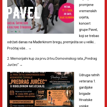
promjene
vremenskih
uvjeta,
koncert
grupe Pavel,
koji se trebao
održati danas na Mađerkinom bregu, premješta se u veliki…
Pročitaj više…
→
2. Memorijalni kup za prvu žrtvu Domovinskog rata „Predrag
Jurčec“
→
Udruga ratnih
veterana 1.
gardijske
brigade
Hrvatske
vojske