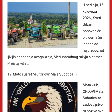
U nedjelju, 16.
kolovoza
2026., Sveti
Urban
ponovno će
biti domaćin
jednog od
najprepoznat
ljivijih događanja ovoga kraja, Međunarodnog rallyja oldtimer…
Pročitaj više…
→
19. Moto susret MK “Orlovi” Mala Subotica
→
Moto klub
ORLOVI Mala
Subotica sa
zadovoljstvo
m poziva sve