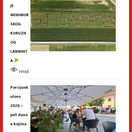
JE
MEĐIMUR
SKOG
KURUZN
OG
LABIRINT
A
19165
Porcijunk
ulovo
2026. –
pet dana
u kojima