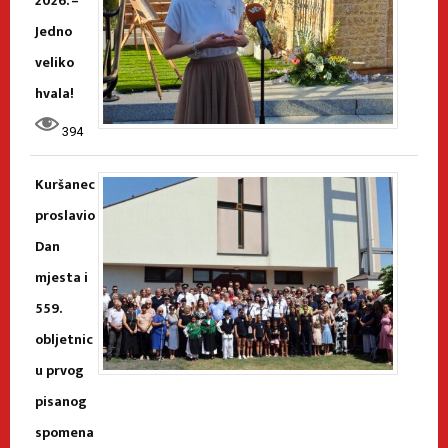
2026. –
Jedno
veliko
hvala!
394
Kuršanec
proslavio
Dan
mjesta i
559.
obljetnic
u prvog
pisanog
spomena