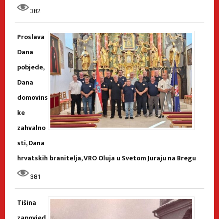
382
Proslava
Dana
pobjede,
Dana
domovins
ke
zahvalno
sti, Dana
hrvatskih branitelja, VRO Oluja u Svetom Juraju na Bregu
381
Tišina
zapovjed