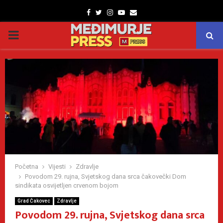
Facebook
Twitter
Instagram
Youtube
Email
PRIMARY
MENU
Početna
Vijesti
Zdravlje
Povodom 29. rujna, Svjetskog dana srca čakovečki Dom
sindikata osvijetljen crvenom bojom
Grad Čakovec
Zdravlje
Povodom 29. rujna, Svjetskog dana srca