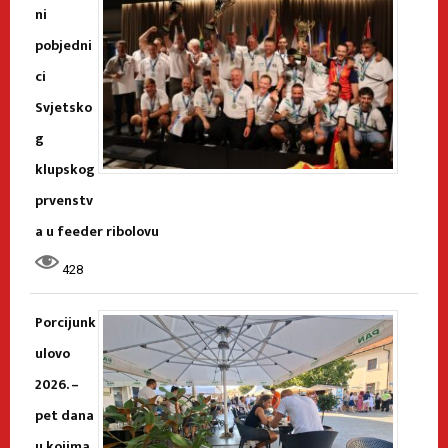
ni
pobjedni
ci
Svjetsko
g
klupskog
prvenstv
a u feeder ribolovu
428
Porcijunk
ulovo
2026. –
pet dana
u kojima