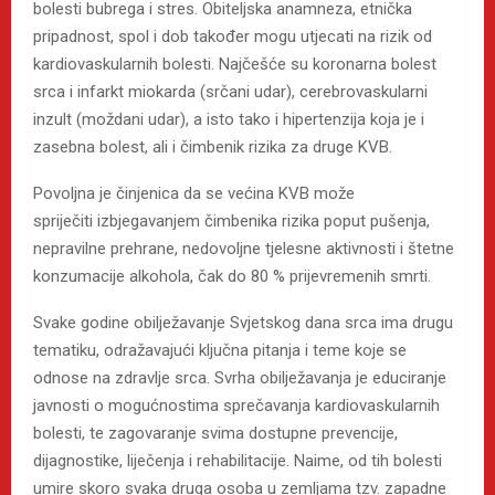
bolesti bubrega i stres. Obiteljska anamneza, etnička
pripadnost, spol i dob također mogu utjecati na rizik od
kardiovaskularnih bolesti. Najčešće su koronarna bolest
srca i infarkt miokarda (srčani udar), cerebrovaskularni
inzult (moždani udar), a isto tako i hipertenzija koja je i
zasebna bolest, ali i čimbenik rizika za druge KVB.
Povoljna je činjenica da se većina KVB može
spriječiti izbjegavanjem čimbenika rizika poput pušenja,
nepravilne prehrane, nedovoljne tjelesne aktivnosti i štetne
konzumacije alkohola, čak do 80 % prijevremenih smrti.
Svake godine obilježavanje Svjetskog dana srca ima drugu
tematiku, odražavajući ključna pitanja i teme koje se
odnose na zdravlje srca. Svrha obilježavanja je educiranje
javnosti o mogućnostima sprečavanja kardiovaskularnih
bolesti, te zagovaranje svima dostupne prevencije,
dijagnostike, liječenja i rehabilitacije. Naime, od tih bolesti
umire skoro svaka druga osoba u zemljama tzv. zapadne