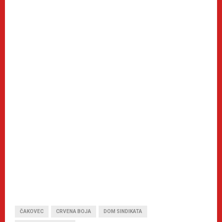
ČAKOVEC
CRVENA BOJA
DOM SINDIKATA