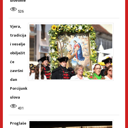
ulovome”
526
Vjera,
tradicija
i veselje
obilježit
će
završni
dan
Porcijunk
ulova
431
Proglaše