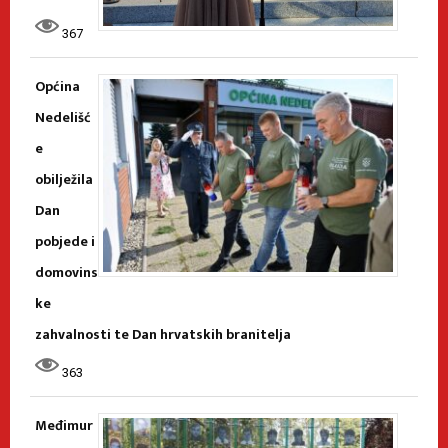
367
Općina
Nedelišć
e
obilježila
Dan
pobjede i
domovins
ke
zahvalnosti te Dan hrvatskih branitelja
363
Međimur