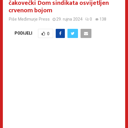
čakovečki Dom sindikata osvijetljen
crvenom bojom
Piše
Međimurje Press
29. rujna 2024
0
138
PODIJELI
0