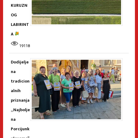
KURUZN
OG
LABIRINT
A
19118
Dodijelje
na
tradicion
alnih
priznanja
„Najbolje
na
Porcijunk