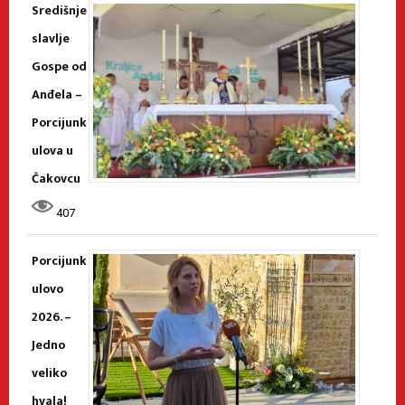
Središnje
slavlje
Gospe od
Anđela –
Porcijunk
ulova u
Čakovcu
407
Porcijunk
ulovo
2026. –
Jedno
veliko
hvala!