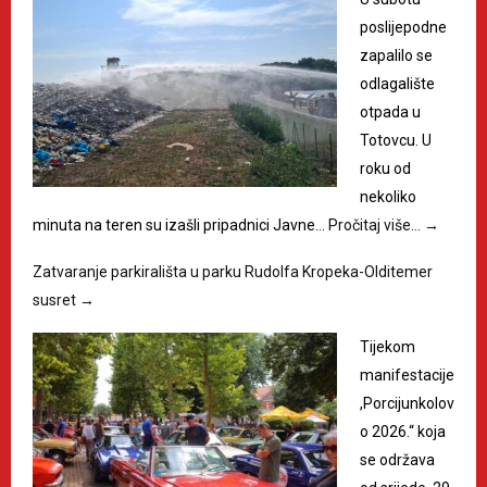
poslijepodne
zapalilo se
odlagalište
otpada u
Totovcu. U
roku od
nekoliko
minuta na teren su izašli pripadnici Javne…
Pročitaj više…
→
Zatvaranje parkirališta u parku Rudolfa Kropeka-Olditemer
susret
→
Tijekom
manifestacije
,Porcijunkolov
o 2026.“ koja
se održava