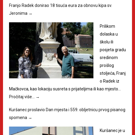
Franjo Radek donirao 18 tisuća eura za obnovu kipa sv.
Jeronima
→
Prilikom
dolaska u
školu ili
posjeta gradu
sredinom
prošlog
stoljeća, Franj
o Radek iz
Mačkovca, kao lokaciju susreta s prijateljima ili kao mjesto…
Pročitaj više…
→
Kuršanec proslavio Dan mjesta i 559. obljetnicu prvog pisanog
spomena
→
Kuršanec je u