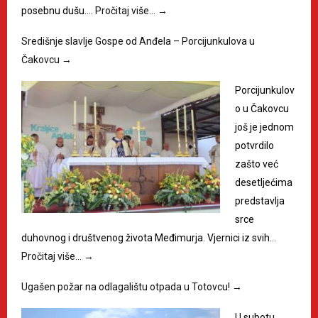
posebnu dušu.…
Pročitaj više…
→
Središnje slavlje Gospe od Anđela – Porcijunkulova u
Čakovcu
→
Porcijunkulov
o u Čakovcu
još je jednom
potvrdilo
zašto već
desetljećima
predstavlja
srce
duhovnog i društvenog života Međimurja. Vjernici iz svih…
Pročitaj više…
→
Ugašen požar na odlagalištu otpada u Totovcu!
→
U subotu