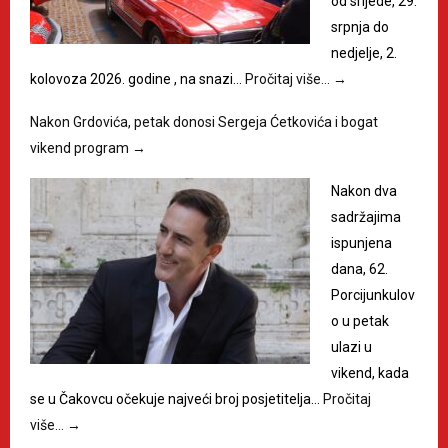
od srijede, 29.
srpnja do
nedjelje, 2.
kolovoza 2026. godine , na snazi…
Pročitaj više…
→
Nakon Grdovića, petak donosi Sergeja Ćetkovića i bogat
vikend program
→
Nakon dva
sadržajima
ispunjena
dana, 62.
Porcijunkulov
o u petak
ulazi u
vikend, kada
se u Čakovcu očekuje najveći broj posjetitelja…
Pročitaj
više…
→