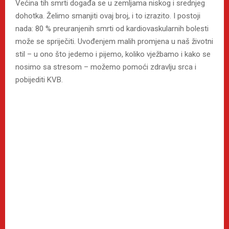
Većina tih smrti događa se u zemljama niskog i srednjeg
dohotka. Želimo smanjiti ovaj broj, i to izrazito. I postoji
nada: 80 % preuranjenih smrti od kardiovaskularnih bolesti
može se spriječiti. Uvođenjem malih promjena u naš životni
stil – u ono što jedemo i pijemo, koliko vježbamo i kako se
nosimo sa stresom – možemo pomoći zdravlju srca i
pobijediti KVB.