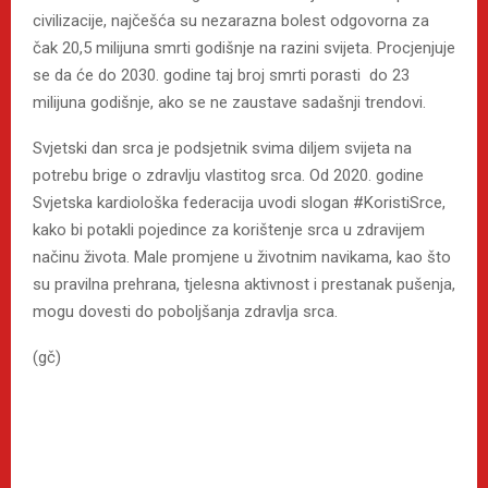
civilizacije, najčešća su nezarazna bolest odgovorna za
čak 20,5 milijuna smrti godišnje na razini svijeta. Procjenjuje
se da će do 2030. godine taj broj smrti porasti do 23
milijuna godišnje, ako se ne zaustave sadašnji trendovi.
Svjetski dan srca je podsjetnik svima diljem svijeta na
potrebu brige o zdravlju vlastitog srca. Od 2020. godine
Svjetska kardiološka federacija uvodi slogan #KoristiSrce,
kako bi potakli pojedince za korištenje srca u zdravijem
načinu života. Male promjene u životnim navikama, kao što
su pravilna prehrana, tjelesna aktivnost i prestanak pušenja,
mogu dovesti do poboljšanja zdravlja srca.
(gč)