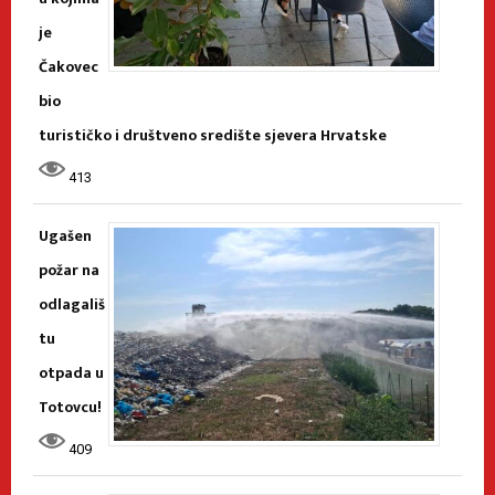
je
Čakovec
bio
turističko i društveno središte sjevera Hrvatske
413
Ugašen
požar na
odlagališ
tu
otpada u
Totovcu!
409