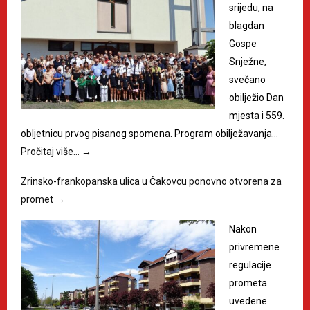
srijedu, na
blagdan
Gospe
Snježne,
svečano
obilježio Dan
mjesta i 559.
obljetnicu prvog pisanog spomena. Program obilježavanja…
Pročitaj više…
→
Zrinsko-frankopanska ulica u Čakovcu ponovno otvorena za
promet
→
Nakon
privremene
regulacije
prometa
uvedene