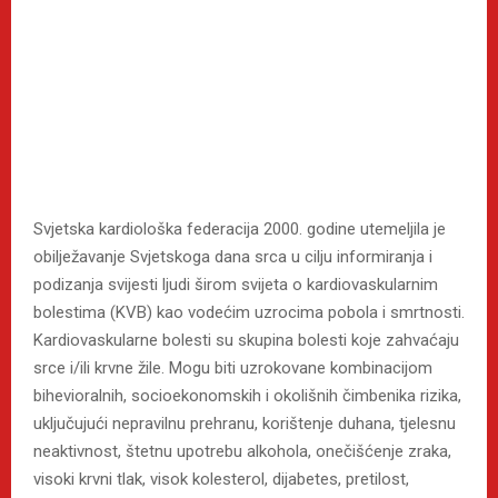
Svjetska kardiološka federacija 2000. godine utemeljila je
obilježavanje Svjetskoga dana srca u cilju informiranja i
podizanja svijesti ljudi širom svijeta o kardiovaskularnim
bolestima (KVB) kao vodećim uzrocima pobola i smrtnosti.
Kardiovaskularne bolesti su skupina bolesti koje zahvaćaju
srce i/ili krvne žile. Mogu biti uzrokovane kombinacijom
bihevioralnih, socioekonomskih i okolišnih čimbenika rizika,
uključujući nepravilnu prehranu, korištenje duhana, tjelesnu
neaktivnost, štetnu upotrebu alkohola, onečišćenje zraka,
visoki krvni tlak, visok kolesterol, dijabetes, pretilost,