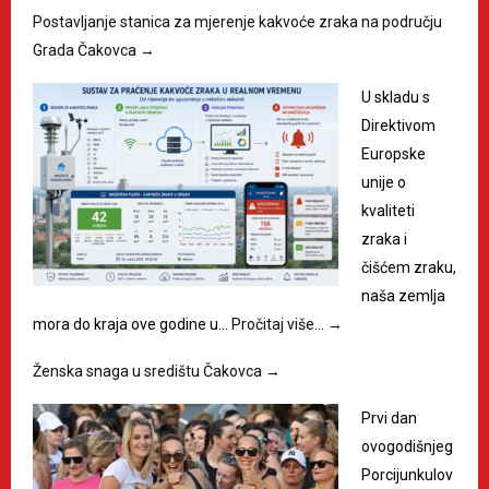
Postavljanje stanica za mjerenje kakvoće zraka na području
Grada Čakovca
→
U skladu s
Direktivom
Europske
unije o
kvaliteti
zraka i
čišćem zraku,
naša zemlja
mora do kraja ove godine u…
Pročitaj više…
→
Ženska snaga u središtu Čakovca
→
Prvi dan
ovogodišnjeg
Porcijunkulov