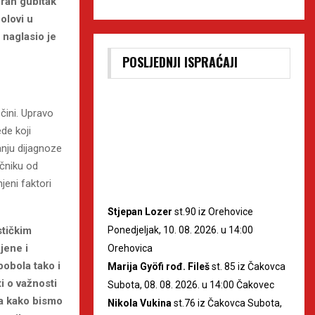
eran gubitak
olovi u
 naglasio je
POSLJEDNJI ISPRAĆAJI
čini. Upravo
de koji
anju dijagnoze
ečniku od
jeni faktori
Stjepan Lozer
st.90 iz Orehovice
stičkim
Ponedjeljak, 10. 08. 2026. u 14:00
jene i
Orehovica
pobola tako i
Marija Gyöfi rođ. Fileš
st. 85 iz Čakovca
i o važnosti
Subota, 08. 08. 2026. u 14:00 Čakovec
ka kako bismo
Nikola Vukina
st.76 iz Čakovca Subota,