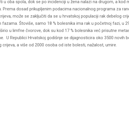
ti u oba spola, dok se po incidenciji u žena nalazi na drugom, a kod
. Prema dosad prikupljenim podacima nacionalnog programa za rano
rijeva, može se zaključiti da se u hrvatskoj populaciji rak debelog cri
m fazama. Štoviše, samo 18 % bolesnika ima rak u početnoj fazi, u 2
oširio u limfne čvorove, dok su kod 17 % bolesnika već prisutne meta
e. U Republici Hrvatskoj godišnje se dijagnosticira oko 3500 novih b
crijeva, a više od 2000 osoba od iste bolesti, nažalost, umire.