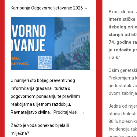
Kampanja Odgovorno ljetovanje 2026
→
Prim. dr. sc. 
internističke
debelog crij
starijih od 5
74. godine ra
je redovito p
rizik.”
Osim genetski
Prekomjerna k
U namjeri što boljeg preventivnog
nedostatak voć
informiranja građana i turista o
ovom zabrinja
odgovornom ponašanju te pravilnim
reakcijama u ljetnom razdoblju,
Jedna od mjera
Ravnateljstvo civilne…
Pročitaj više…
→
stadiju bolest
80 % bolesnika
Zašto je voda ponekad bijela ili
Incidencija ra
mliječna?
→
povećanjem in