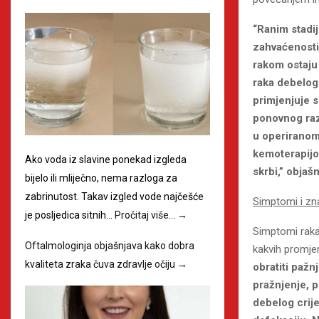
“Ranim stadi
zahvaćenosti 
rakom ostaju
raka debelog 
primjenjuje s
ponovnog razv
u operiranom
kemoterapijom
Ako voda iz slavine ponekad izgleda
skrbi,” objašn
bijelo ili mliječno, nema razloga za
zabrinutost. Takav izgled vode najčešće
Simptomi i zna
je posljedica sitnih…
Pročitaj više…
→
Simptomi raka d
Oftalmologinja objašnjava kako dobra
kakvih promje
kvaliteta zraka čuva zdravlje očiju
→
obratiti pažn
pražnjenje, p
debelog crije