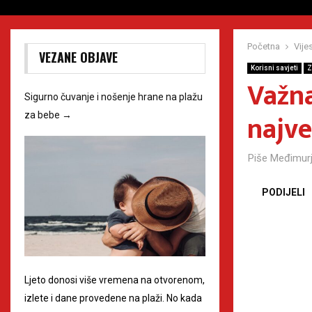
Početna
Vijes
VEZANE OBJAVE
Korisni savjeti
Z
Važna
Sigurno čuvanje i nošenje hrane na plažu
najve
za bebe
→
Piše
Međimurj
PODIJELI
Ljeto donosi više vremena na otvorenom,
izlete i dane provedene na plaži. No kada