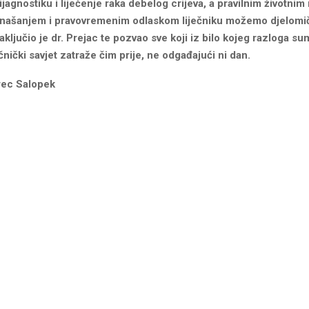
dijagnostiku i liječenje raka debelog crijeva, a pravilnim životnim
našanjem i pravovremenim odlaskom liječniku možemo djelomičn
aključio je dr. Prejac te pozvao sve koji iz bilo kojeg razloga su
ečnički savjet zatraže čim prije, ne odgađajući ni dan.
rec Salopek