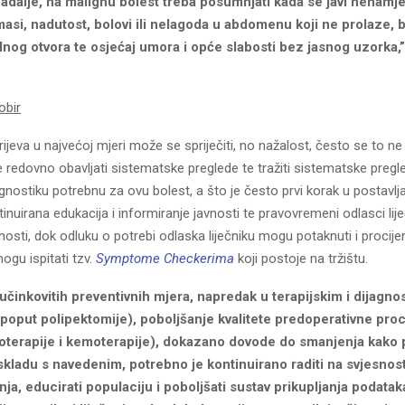
adalje, na malignu bolest treba posumnjati kada se javi nenamj
masi, nadutost, bolovi ili nelagoda u abdomenu koji ne prolaze, b
nog otvora te osjećaj umora i opće slabosti bez jasnog uzorka,”
obir
ijeva u najvećoj mjeri može se spriječiti, no nažalost, često se to ne 
 redovno obavljati sistematske preglede te tražiti sistematske pregle
jagnostiku potrebnu za ovu bolest, a što je često prvi korak u postavlj
ntinuirana edukacija i informiranje javnosti te pravovremeni odlasci lij
nosti, dok odluku o potrebi odlaska liječniku mogu potaknuti i procijen
mogu ispitati tzv.
Symptome Checkerima
koji postoje na tržištu.
činkovitih preventivnih mjera, napredak u terapijskim i dijagno
poput polipektomije), poboljšanje kvalitete predoperativne proc
ioterapije i kemoterapije), dokazano dovode do smanjenja kako 
skladu s navedenim, potrebno je kontinuirano raditi na svjesnost
nja, educirati populaciju i poboljšati sustav prikupljanja podata