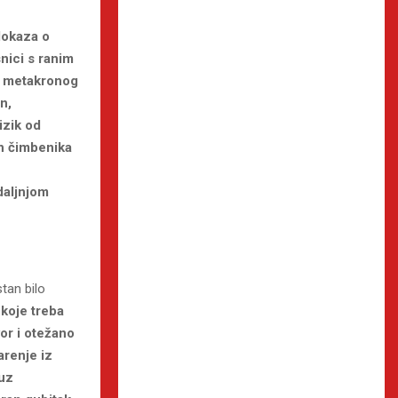
dokaza o
nici s ranim
 i metakronog
n,
izik od
ih čimbenika
daljnjom
stan bilo
koje treba
vor i otežano
arenje iz
 uz