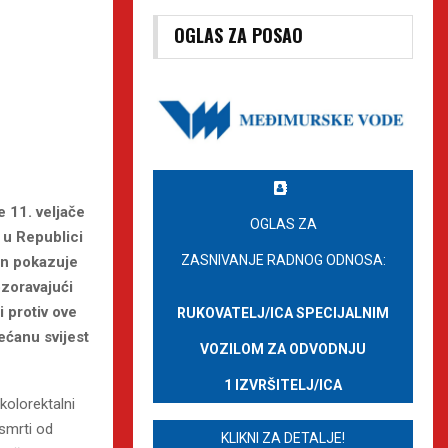
OGLAS ZA POSAO
e 11. veljače
OGLAS ZA
 u Republici
ZASNIVANJE RADNOG ODNOSA:
dan pokazuje
ozoravajući
 protiv ove
RUKOVATELJ/ICA SPECIJALNIM
ećanu svijest
VOZILOM ZA ODVODNJU
1 IZVRŠITELJ/ICA
kolorektalni
 smrti od
KLIKNI ZA DETALJE!