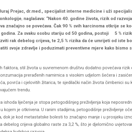
Juraj Prejac, dr.med., specijalist interne medicine i uži specijali
 onkologije
,
naglašava: “Nakon 40. godine života, rizik od razvoja
eva značajno se povećava. Čak 90 % svih karcinoma otkrije se k
0 godina. Za svaku osobu stariju od 50 godina, postoji 5 % rizi
zviti rak debelog crijeva, te 2,5 % rizika da će umrijeti od iste b
ratiti svoje zdravlje i poduzimati preventivne mjere kako bismo s
h faktora, stil života u suvremenom društvu dodatno povećava rizik o
onzumacija prerađenih namirnica s visokim udjelom šećera i zasićen
a, povrća i cjelovitih žitarica, te sjedilački način života čimbenici su 
vajućem trendu.
 ishoda liječenja je stopa petogodišnjeg preživljenja koja neposredno
i u kojem je otkrivena. U ranim stadijima, petogodišnje preživljenje oč
, dok je kod metastatske bolesti to značajno manje i u prosjeku izn
ka debelog crijeva globalno raste za 3,2 %, što je djelomično uvjetov
deksa ljudskog razvoja.