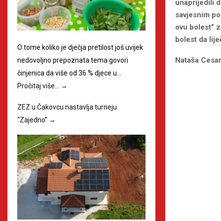
unaprijedili 
savjesnim po
ovu bolest” z
bolest da lij
O tome koliko je dječja pretilost još uvijek
Nataša Cesa
nedovoljno prepoznata tema govori
činjenica da više od 36 % djece u…
Pročitaj više…
→
ZEZ u Čakovcu nastavlja turneju
“Zajedno”
→