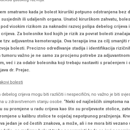
jem smatramo kada je bolest kirurški potpuno odstranjena bez 
susjednih ili udaljenih organa. Unatoč kirurškom zahvatu, boles
 pod visokim rizikom za naknadni razvoj polipa debelog crijeva
crijeva. Za bolesnike kod kojih je rizik za povrat bolesti značaja
e tzv. adjuvantna kemoterapija. Ova terapija ima za cilj smanjiti r
oja bolesti. Precizno određivanje stadija i identifikacija rizičn
 tumoru važno je ne samo za procjenu potrebe za adjuvantnom
, već i za odabir bolesnika koji trebaju nastaviti s praćenjem i 
java dr. Prejac.
kovi bolesti
ebelog crijeva mogu biti različiti i nespecifični, no važno je biti svje
na u zdravstvenom stanju osobe.
“Neki od najčešćih simptoma na 
ju su promjene u radu crijeva kao što su proljevaste stolice, zat
romjene u kalibru stolice te osjećaj nepotpunog pražnjenja. Krv
va jedan je od čestih znakova, a može, ali i ne mora biti vezano