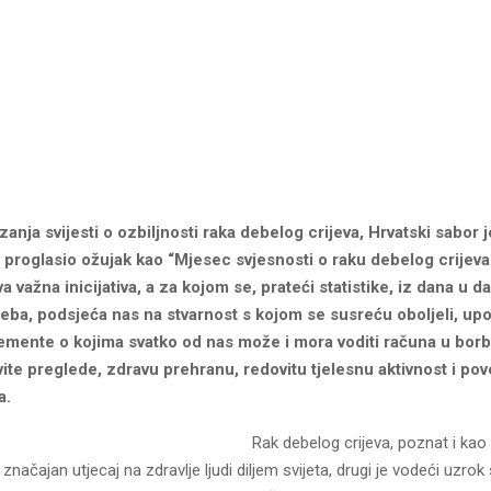
zanja svijesti o ozbiljnosti raka debelog crijeva, Hrvatski sabor j
 proglasio ožujak kao “Mjesec svjesnosti o raku debelog crijeva
va važna inicijativa, a za kojom se, prateći statistike, iz dana u 
eba, podsjeća nas na stvarnost s kojom se susreću oboljeli, up
emente o kojima svatko od nas može i mora voditi računa u borbi
vite preglede, zdravu prehranu, redovitu tjelesnu aktivnost i pov
a.
Rak debelog crijeva, poznat i kao 
značajan utjecaj na zdravlje ljudi diljem svijeta, drugi je vodeći uzrok