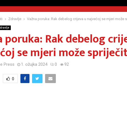
ti
Zdravlje
Važna poruka: Rak debelog crijeva u najvećoj se mjeri može sp
dravlje
 poruka: Rak debelog crij
ćoj se mjeri može spriječit
e Press
1. ožujka 2024
0
92
0