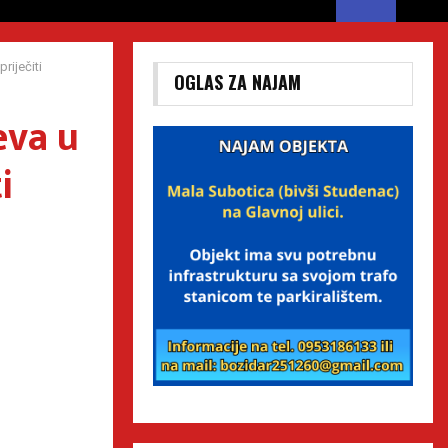
riječiti
OGLAS ZA NAJAM
eva u
i