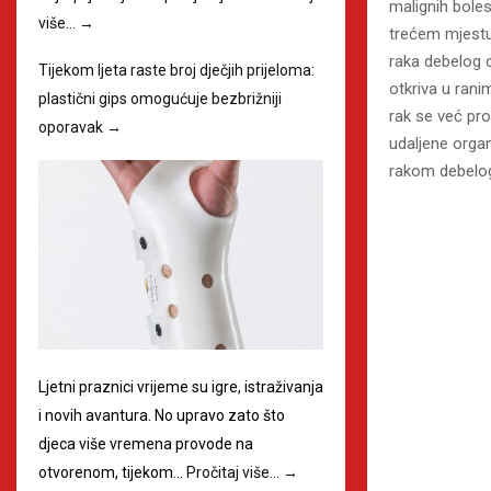
malignih boles
više…
→
trećem mjestu
raka debelog c
Tijekom ljeta raste broj dječjih prijeloma:
otkriva u rani
plastični gips omogućuje bezbrižniji
rak se već pr
oporavak
→
udaljene organ
rakom debelog 
Ljetni praznici vrijeme su igre, istraživanja
i novih avantura. No upravo zato što
djeca više vremena provode na
otvorenom, tijekom…
Pročitaj više…
→