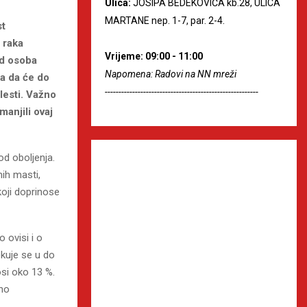
Ulica:
JOSIPA BEDEKOVIĆA kb.28, ULICA
MARTANE nep. 1-7, par. 2-4.
st
 raka
Vrijeme: 09:00 - 11:00
od osoba
Napomena: Radovi na NN mreži
ka da će do
--------------------------------------------------------
olesti. Važno
manjili ovaj
d oboljenja.
ih masti,
koji doprinose
 ovisi i o
ekuje se u do
osi oko 13 %.
ano