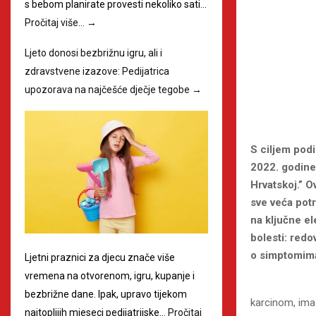
s bebom planirate provesti nekoliko sati…
Pročitaj više…
→
Ljeto donosi bezbrižnu igru, ali i
zdravstvene izazove: Pedijatrica
upozorava na najčešće dječje tegobe
→
S ciljem podi
2022. godine
Hrvatskoj.” O
sve veća potr
na ključne el
bolesti: redo
o simptomim
Ljetni praznici za djecu znače više
vremena na otvorenom, igru, kupanje i
bezbrižne dane. Ipak, upravo tijekom
karcinom, ima 
najtoplijih mjeseci pedijatrijske…
Pročitaj