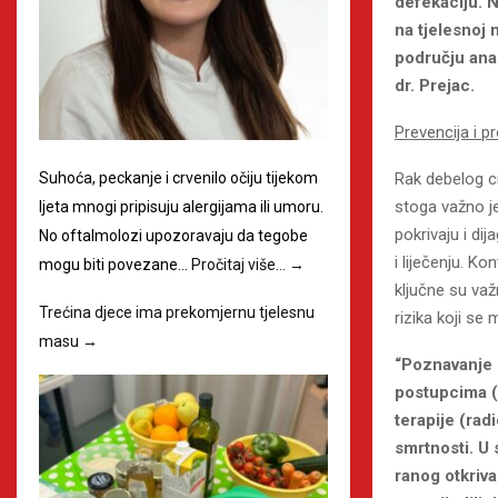
defekaciju. N
na tjelesnoj 
području anal
dr. Prejac.
Prevencija i pr
Rak debelog cr
Suhoća, peckanje i crvenilo očiju tijekom
stoga važno je
ljeta mnogi pripisuju alergijama ili umoru.
pokrivaju i di
No oftalmolozi upozoravaju da tegobe
i liječenju. Ko
mogu biti povezane…
Pročitaj više…
→
ključne su važ
Trećina djece ima prekomjernu tjelesnu
rizika koji se 
masu
→
“Poznavanje u
postupcima (
terapije (rad
smrtnosti. U 
ranog otkriva