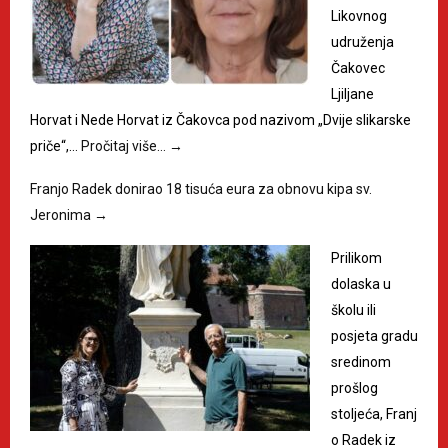
Likovnog
udruženja
Čakovec
Ljiljane
Horvat i Nede Horvat iz Čakovca pod nazivom „Dvije slikarske
priče“,…
Pročitaj više…
→
Franjo Radek donirao 18 tisuća eura za obnovu kipa sv.
Jeronima
→
Prilikom
dolaska u
školu ili
posjeta gradu
sredinom
prošlog
stoljeća, Franj
o Radek iz