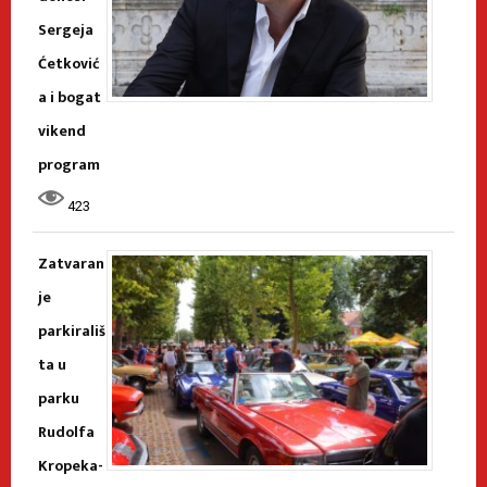
Sergeja
Ćetković
a i bogat
vikend
program
423
Zatvaran
je
parkirališ
ta u
parku
Rudolfa
Kropeka-