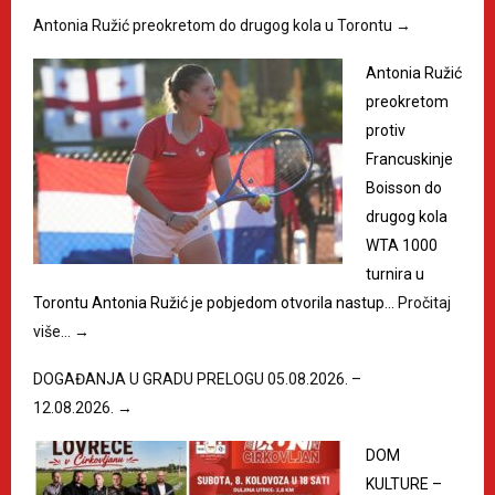
Antonia Ružić preokretom do drugog kola u Torontu
→
Antonia Ružić
preokretom
protiv
Francuskinje
Boisson do
drugog kola
WTA 1000
turnira u
Torontu Antonia Ružić je pobjedom otvorila nastup…
Pročitaj
više…
→
DOGAĐANJA U GRADU PRELOGU 05.08.2026. –
12.08.2026.
→
DOM
KULTURE –