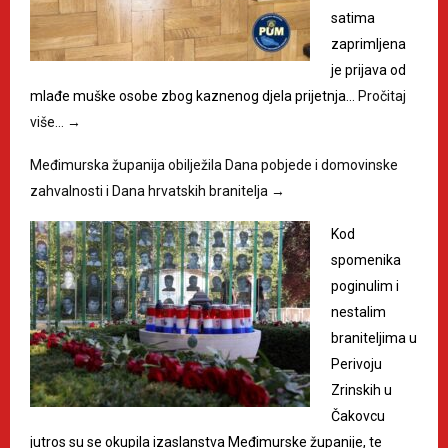
satima
zaprimljena
je prijava od
mlađe muške osobe zbog kaznenog djela prijetnja…
Pročitaj
više…
→
Međimurska županija obilježila Dana pobjede i domovinske
zahvalnosti i Dana hrvatskih branitelja
→
Kod
spomenika
poginulim i
nestalim
braniteljima u
Perivoju
Zrinskih u
Čakovcu
jutros su se okupila izaslanstva Međimurske županije, te