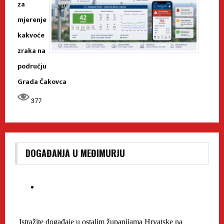
za
mjerenje
kakvoće
zraka na
području
Grada Čakovca
377
DOGAĐANJA U MEĐIMURJU