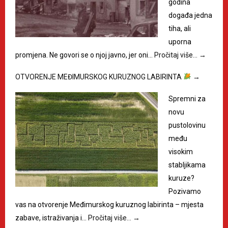
godina
događa jedna
tiha, ali
uporna
promjena. Ne govori se o njoj javno, jer oni…
Pročitaj više…
→
OTVORENJE MEĐIMURSKOG KURUZNOG LABIRINTA
→
Spremni za
novu
pustolovinu
među
visokim
stabljikama
kuruze?
Pozivamo
vas na otvorenje Međimurskog kuruznog labirinta – mjesta
zabave, istraživanja i…
Pročitaj više…
→