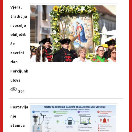
Vjera,
tradicija
i veselje
obilježit
će
završni
dan
Porcijunk
ulova
394
Postavlja
nje
stanica