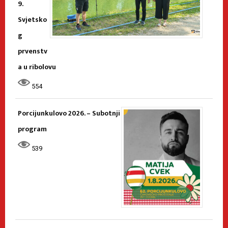
9.
Svjetsko
g
prvenstv
a u ribolovu
554
Porcijunkulovo 2026. – Subotnji
program
539