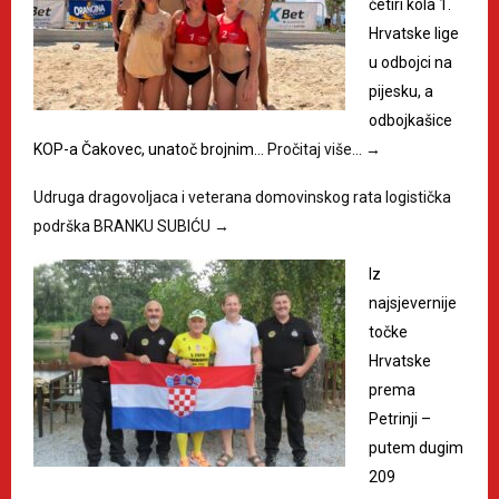
četiri kola 1.
Hrvatske lige
u odbojci na
pijesku, a
odbojkašice
KOP-a Čakovec, unatoč brojnim…
Pročitaj više…
→
Udruga dragovoljaca i veterana domovinskog rata logistička
podrška BRANKU SUBIĆU
→
Iz
najsjevernije
točke
Hrvatske
prema
Petrinji –
putem dugim
209