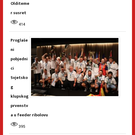
Olditeme
r susret
414
Proglaše
ni
pobjedni
ci
Svjetsko
g
klupskog
prvenstv
a u feeder ribolovu
395