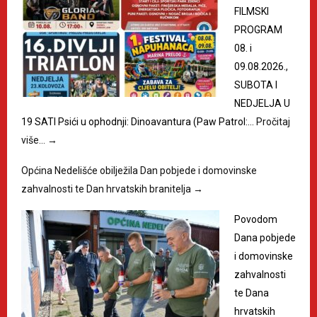
FILMSKI
PROGRAM
08. i
09.08.2026.,
SUBOTA I
NEDJELJA U
19 SATI Psići u ophodnji: Dinoavantura (Paw Patrol:…
Pročitaj
više…
→
Općina Nedelišće obilježila Dan pobjede i domovinske
zahvalnosti te Dan hrvatskih branitelja
→
Povodom
Dana pobjede
i domovinske
zahvalnosti
te Dana
hrvatskih