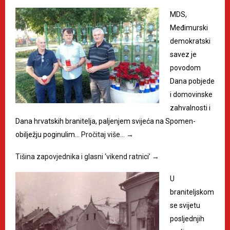
MDS,
Međimurski
demokratski
savez je
povodom
Dana pobjede
i domovinske
zahvalnosti i
Dana hrvatskih branitelja, paljenjem svijeća na Spomen-
obilježju poginulim…
Pročitaj više…
→
Tišina zapovjednika i glasni ‘vikend ratnici’
→
U
braniteljskom
se svijetu
posljednjih