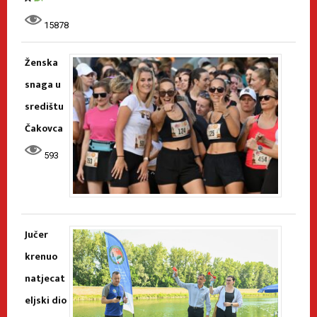
15878
Ženska
snaga u
središtu
Čakovca
593
Jučer
krenuo
natjecat
eljski dio