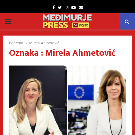
Facebook
Twitter
Instagram
Youtube
Email
PRIMARY
MENU
Početna
Mirela Ahmetović
Oznaka : Mirela Ahmetović