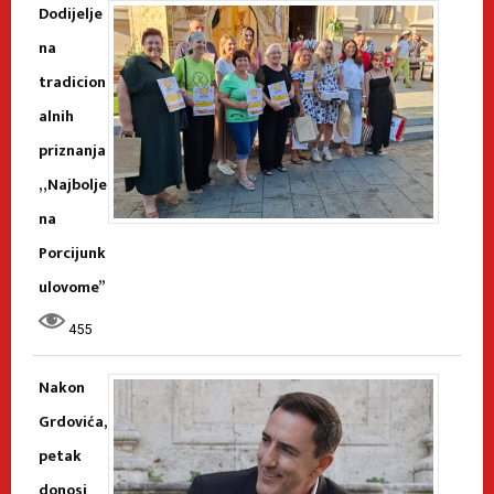
Dodijelje
na
tradicion
alnih
priznanja
„Najbolje
na
Porcijunk
ulovome”
455
Nakon
Grdovića,
petak
donosi