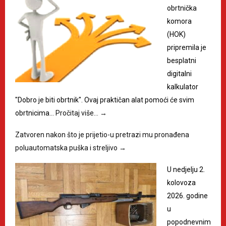
obrtnička
komora
(HOK)
pripremila je
besplatni
digitalni
kalkulator
"Dobro je biti obrtnik". Ovaj praktičan alat pomoći će svim
obrtnicima…
Pročitaj više…
→
Zatvoren nakon što je prijetio-u pretrazi mu pronađena
poluautomatska puška i streljivo
→
U nedjelju 2.
kolovoza
2026. godine
u
popodnevnim