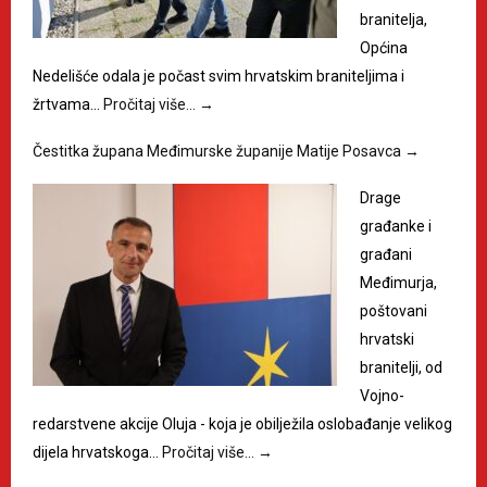
branitelja,
Općina
Nedelišće odala je počast svim hrvatskim braniteljima i
žrtvama…
Pročitaj više…
→
Čestitka župana Međimurske županije Matije Posavca
→
Drage
građanke i
građani
Međimurja,
poštovani
hrvatski
branitelji, od
Vojno-
redarstvene akcije Oluja - koja je obilježila oslobađanje velikog
dijela hrvatskoga…
Pročitaj više…
→