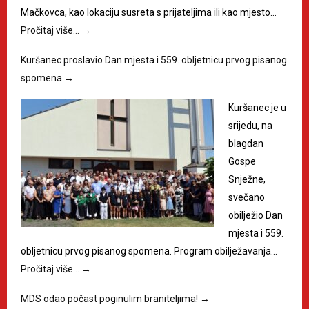
Mačkovca, kao lokaciju susreta s prijateljima ili kao mjesto…
Pročitaj više…
→
Kuršanec proslavio Dan mjesta i 559. obljetnicu prvog pisanog
spomena
→
Kuršanec je u
srijedu, na
blagdan
Gospe
Snježne,
svečano
obilježio Dan
mjesta i 559.
obljetnicu prvog pisanog spomena. Program obilježavanja…
Pročitaj više…
→
MDS odao počast poginulim braniteljima!
→