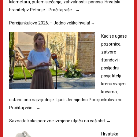
kilometara, putem sjećanja, zahvalnosti i ponosa. Hrvatski
branitelj iz Petrinje…
Pročitaj više…
→
Porcijunkulovo 2026. – Jedno veliko hvala!
→
Kad se ugase
pozornice,
zatvore
štandovi i
posljednji
posjetitelji
krenu svojim
kućama,
ostane ono najvrjednije. Ljudi. Jer nijedno Porcijunkulovo ne…
Pročitaj više…
→
Saznajte kako porezne izmjene utječu na vaš obrt
→
Hrvatska