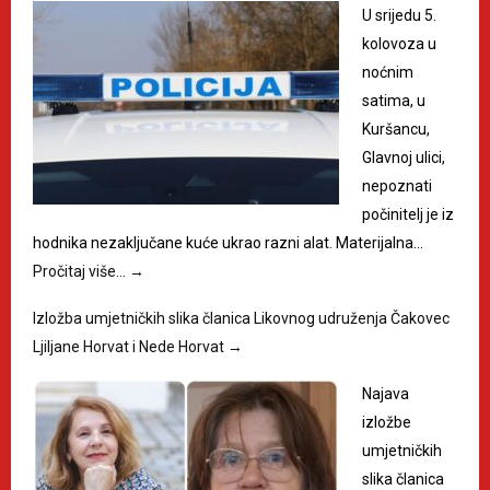
U srijedu 5.
kolovoza u
noćnim
satima, u
Kuršancu,
Glavnoj ulici,
nepoznati
počinitelj je iz
hodnika nezaključane kuće ukrao razni alat. Materijalna…
Pročitaj više…
→
Izložba umjetničkih slika članica Likovnog udruženja Čakovec
Ljiljane Horvat i Nede Horvat
→
Najava
izložbe
umjetničkih
slika članica