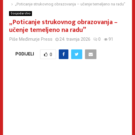
„Poticanje strukovnog obrazovanja – učenje temeljeno na radu”
Gospodarstvo
„Poticanje strukovnog obrazovanja –
učenje temeljeno na radu”
Piše
Međimurje Press
24. travnja 2026
0
91
PODIJELI
0