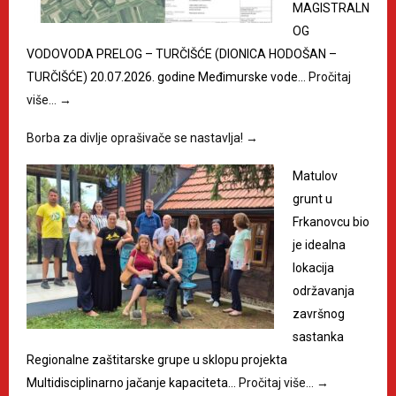
MAGISTRALN
OG
VODOVODA PRELOG – TURČIŠĆE (DIONICA HODOŠAN –
TURČIŠĆE) 20.07.2026. godine Međimurske vode…
Pročitaj
više…
→
Borba za divlje oprašivače se nastavlja!
→
Matulov
grunt u
Frkanovcu bio
je idealna
lokacija
održavanja
završnog
sastanka
Regionalne zaštitarske grupe u sklopu projekta
Multidisciplinarno jačanje kapaciteta…
Pročitaj više…
→