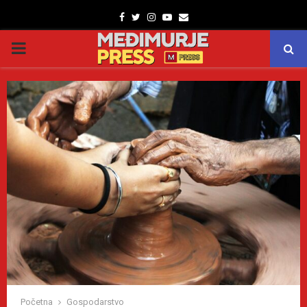
Facebook
Twitter
Instagram
Youtube
Email
PRIMARY
MENU
Početna
Gospodarstvo