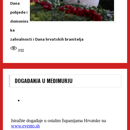
Dana
pobjede i
domovins
ke
zahvalnosti i Dana hrvatskih branitelja
352
DOGAĐANJA U MEĐIMURJU