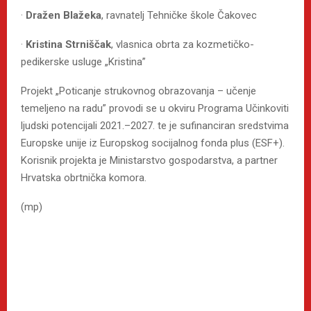
·
Dražen Blažeka
, ravnatelj Tehničke škole Čakovec
·
Kristina Strniščak
, vlasnica obrta za kozmetičko-
pedikerske usluge „Kristina”
Projekt „Poticanje strukovnog obrazovanja – učenje
temeljeno na radu” provodi se u okviru Programa Učinkoviti
ljudski potencijali 2021.–2027. te je sufinanciran sredstvima
Europske unije iz Europskog socijalnog fonda plus (ESF+).
Korisnik projekta je Ministarstvo gospodarstva, a partner
Hrvatska obrtnička komora.
(mp)