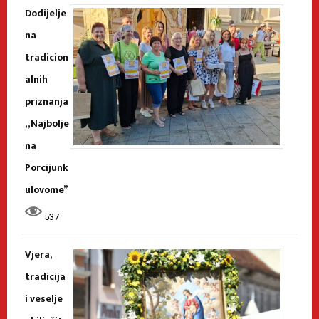
Dodijelje
na
tradicion
alnih
priznanja
„Najbolje
na
Porcijunk
ulovome”
537
Vjera,
tradicija
i veselje