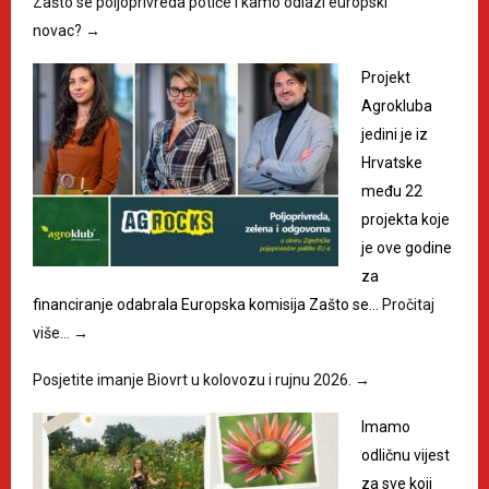
Zašto se poljoprivreda potiče i kamo odlazi europski
novac?
→
Projekt
Agrokluba
jedini je iz
Hrvatske
među 22
projekta koje
je ove godine
za
financiranje odabrala Europska komisija Zašto se…
Pročitaj
više…
→
Posjetite imanje Biovrt u kolovozu i rujnu 2026.
→
Imamo
odličnu vijest
za sve koji