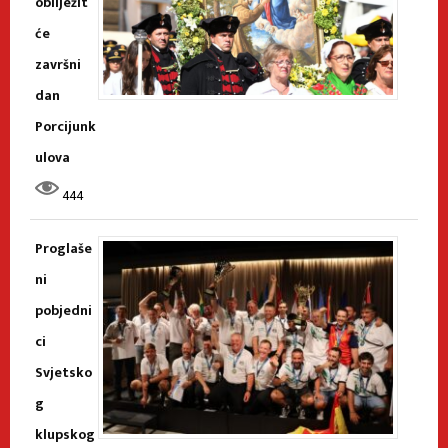
obilježit
će
završni
dan
Porcijunk
ulova
444
Proglaše
ni
pobjedni
ci
Svjetsko
g
klupskog