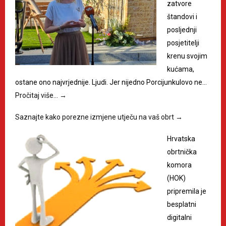
zatvore
štandovi i
posljednji
posjetitelji
krenu svojim
kućama,
ostane ono najvrjednije. Ljudi. Jer nijedno Porcijunkulovo ne…
Pročitaj više…
→
Saznajte kako porezne izmjene utječu na vaš obrt
→
Hrvatska
obrtnička
komora
(HOK)
pripremila je
besplatni
digitalni