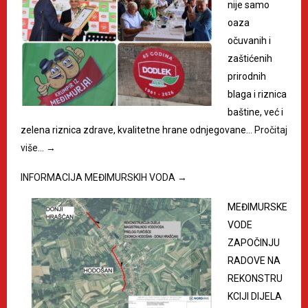
nije samo
oaza
očuvanih i
zaštićenih
prirodnih
blaga i riznica
baštine, već i
zelena riznica zdrave, kvalitetne hrane odnjegovane…
Pročitaj
više…
→
INFORMACIJA MEĐIMURSKIH VODA
→
MEĐIMURSKE
VODE
ZAPOČINJU
RADOVE NA
REKONSTRU
KCIJI DIJELA