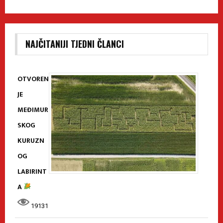
NAJČITANIJI TJEDNI ČLANCI
OTVOREN
JE
MEĐIMUR
SKOG
KURUZN
OG
LABIRINT
A
19131