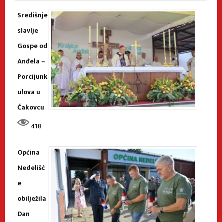
Središnje
slavlje
Gospe od
Anđela –
Porcijunk
ulova u
Čakovcu
418
Općina
Nedelišć
e
obilježila
Dan