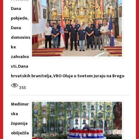
Dana
pobjede,
Dana
domovins
ke
zahvalno
sti, Dana
hrvatskih branitelja, VRO Oluja u Svetom Juraju na Bregu
355
Međimur
ska
županija
obilježila