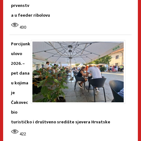
prvenstv
a u feeder ribolovu
430
Porcijunk
ulovo
2026. –
pet dana
u kojima
je
Čakovec
bio
turističko i društveno središte sjevera Hrvatske
422