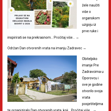
žele naučiti
više o
organskom
uzgoju iz
prve ruke i
inspirirati se na prekrasnom…
Pročitaj više…
→
Održan Dan otvorenih vrata na imanju Zadravec
→
Obiteljsko
imanje Pre
Zadravcima u
Oporovcu i
ove je godine
otvorilo svoja
vrata
posjetiteljima
te organiziralo Dan otvorenih vrata, koji…
Pročitaj više…
→