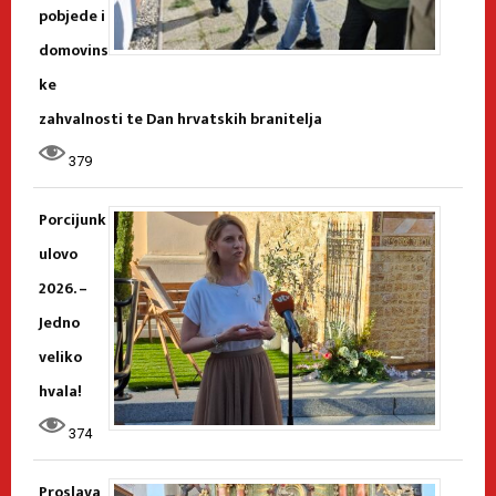
pobjede i
domovins
ke
zahvalnosti te Dan hrvatskih branitelja
379
Porcijunk
ulovo
2026. –
Jedno
veliko
hvala!
374
Proslava