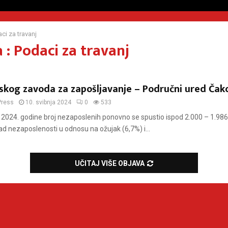
ci za travanj
 : Podaci za travanj
tskog zavoda za zapošljavanje – Područni ured Čak
Press
10. svibnja 2024
0
533
 2024. godine broj nezaposlenih ponovno se spustio ispod 2.000 – 1.98
ad nezaposlenosti u odnosu na ožujak (6,7%) i...
UČITAJ VIŠE OBJAVA