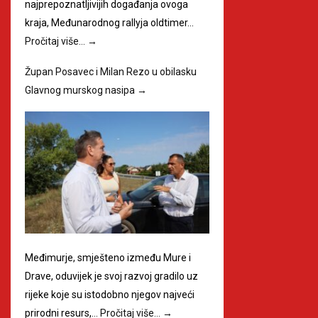
najprepoznatljivijih događanja ovoga
kraja, Međunarodnog rallyja oldtimer…
Pročitaj više…
→
Župan Posavec i Milan Rezo u obilasku
Glavnog murskog nasipa
→
Međimurje, smješteno između Mure i
Drave, oduvijek je svoj razvoj gradilo uz
rijeke koje su istodobno njegov najveći
prirodni resurs,…
Pročitaj više…
→