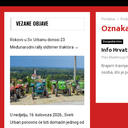
Početna
Poda
VEZANE OBJAVE
Oznaka
Rokovo u Sv. Urbanu donosi 23.
Gospodarstvo
Međunarodni rally oldtimer traktora
→
Info Hrva
Piše
Međimurje 
Krajem travnja
osoba, što je p
U nedjelju, 16. kolovoza 2026., Sveti
Urban ponovno će biti domaćin jednog od