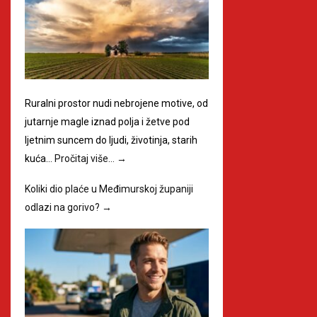
Ruralni prostor nudi nebrojene motive, od
jutarnje magle iznad polja i žetve pod
ljetnim suncem do ljudi, životinja, starih
kuća…
Pročitaj više…
→
Koliki dio plaće u Međimurskoj županiji
odlazi na gorivo?
→