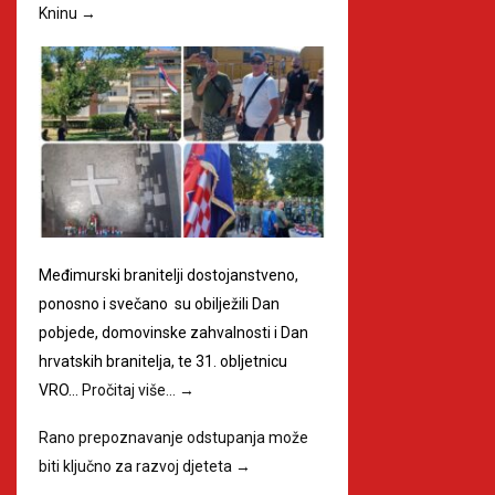
Kninu
→
Međimurski branitelji dostojanstveno,
ponosno i svečano su obilježili Dan
pobjede, domovinske zahvalnosti i Dan
hrvatskih branitelja, te 31. obljetnicu
VRO…
Pročitaj više…
→
Rano prepoznavanje odstupanja može
biti ključno za razvoj djeteta
→