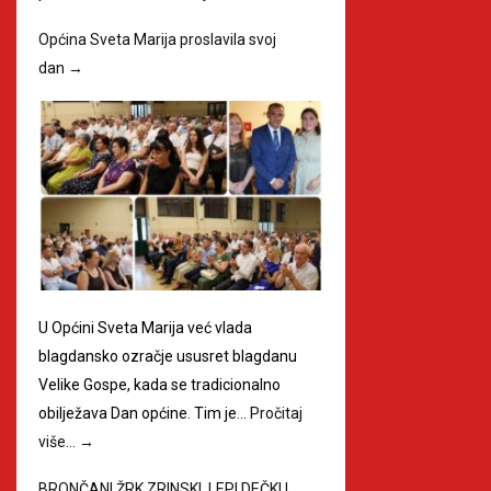
Općina Sveta Marija proslavila svoj
dan
→
U Općini Sveta Marija već vlada
blagdansko ozračje ususret blagdanu
Velike Gospe, kada se tradicionalno
obilježava Dan općine. Tim je…
Pročitaj
više…
→
BRONČANI ŽRK ZRINSKI, LEPI DEČKI I