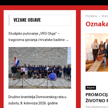
Početna
Rizn
VEZANE OBJAVE
Oznaka
Studijsko putovanje „VRO Oluja“ –
tragovima sjećanja i hrvatske baštine
→
Najave
PROMOCIJA
Društvo branitelja Domovinskog rata u
ŽIVOTNO 
subotu, 8. kolovoza 2026. godine
Piše
Međimurje 