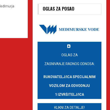
 Međimurja
OGLAS ZA POSAO
OGLAS ZA
ZASNIVANJE RADNOG ODNOSA:
RUKOVATELJ/ICA SPECIJALNIM
VOZILOM ZA ODVODNJU
1 IZVRŠITELJ/ICA
KLIKNI ZA DETALJE!