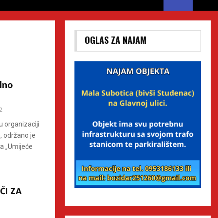
OGLAS ZA NAJAM
lno
2
 organizaciji
, održano je
ra „Umijeće
ČI ZA