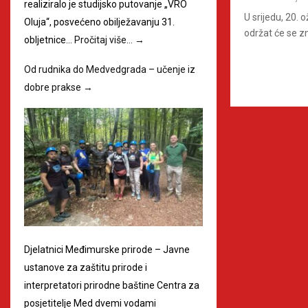
realiziralo je studijsko putovanje „VRO
U srijedu, 20.
Oluja“, posvećeno obilježavanju 31.
održat će se zn
obljetnice…
Pročitaj više…
→
Od rudnika do Medvedgrada – učenje iz
dobre prakse
→
Djelatnici Međimurske prirode – Javne
ustanove za zaštitu prirode i
interpretatori prirodne baštine Centra za
posjetitelje Med dvemi vodami