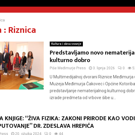
ica
 : Riznica
Kultura i obrazovanje
Predstavljamo novo nematerija
kulturno dobro
Piše
Međimurje Press
3. lipnja 2026
0
5
U Multimedijalnoj dvorani Riznice Međimurja u
Muzeja Međimurja Čakovec i Općine Kotoriba
predstavljanje nematerijalnog kulturnog dob
izrade predmeta od vrbove šibe u...
 KNJIGE: “ŽIVA FIZIKA: ZAKONI PRIRODE KAO VODI
PUTOVANJE” DR. ZDESLAVA HREPIĆA
Press
20. ožujka 2024
0
44