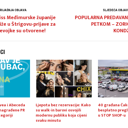
RIJAŠNJA OBJAVA
SLJEDEĆA OBJA
iss Međimurske županije
POPULARNA PREDAVAN
iže u Štrigovu-prijave za
PETKOM – ZORI
evojke su otvorene!
KOND
NCI
lvea i Abeceda
Ljepota bez rezervacije: Kako
40 građana Čak
 nagrađene PR
su walk-in barovi osvojili
besplatno preg
egoriji
modernu publiku koja cijeni
u STOP SHOP-u
svaku minutu