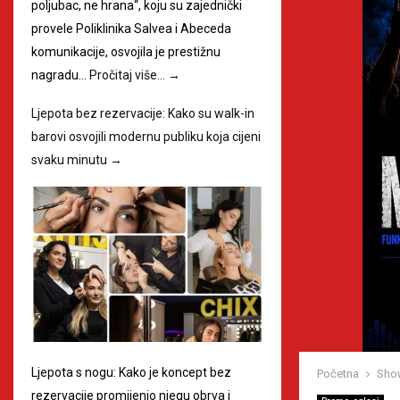
poljubac, ne hrana“, koju su zajednički
provele Poliklinika Salvea i Abeceda
komunikacije, osvojila je prestižnu
nagradu…
Pročitaj više…
→
Ljepota bez rezervacije: Kako su walk-in
barovi osvojili modernu publiku koja cijeni
svaku minutu
→
Ljepota s nogu: Kako je koncept bez
Početna
Sho
rezervacije promijenio njegu obrva i