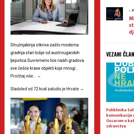
P
M
st
dj
Stručnjakinja otkriva zašto moderna
VEZANI ČLA
gradnja stari lošije od austrougarskih
ljepotica Suvremeno lice naših gradova
sve češće krase objekti koje mnogi…
Pročitaj više…
→
Sladoled od 72 kcal zaludio je Hrvate
→
ešće biraju
Na prodaju omica
Poliklinika Sa
ericu’
međimurskog konja –
komunikacije
jedinstvena prilika!
Oscarom u kat
zdravstva