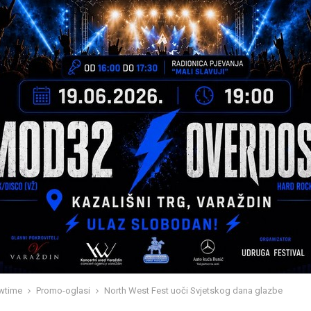
wtime
Promo-oglasi
North West Fest uoči Svjetskog dana glazbe