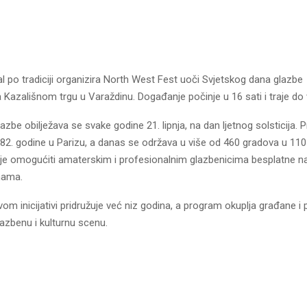
l po tradiciji organizira North West Fest uoči Svjetskog dana glazbe 
na Kazališnom trgu u Varaždinu. Događanje počinje u 16 sati i traje do v
azbe obilježava se svake godine 21. lipnja, na dan ljetnog solsticija. Pr
82. godine u Parizu, a danas se održava u više od 460 gradova u 110 
 je omogućiti amaterskim i profesionalnim glazbenicima besplatne n
nama.
om inicijativi pridružuje već niz godina, a program okuplja građane i p
lazbenu i kulturnu scenu.