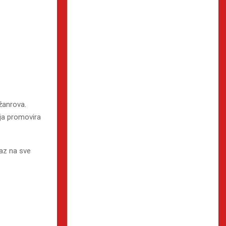
žanrova.
ja promovira
laz na sve