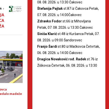
08. 08. 2026. u 13:30 Čakovec
Štefanija Pajtak
st.87 iz Čakovca Petak,
VA
JA
07. 08. 2026. u 14:00Čakovec
CA
Zdravko Fodor
st.66 iz Mihovljana
ŽA
Petak, 07. 08. 2026. u 13:30 Čakovec
Siniša Klarić
st.48 iz Kuršanca Petak, 07.
08. 2026. u 09:00 Šandorovec
Franjo Šardi
st.80 iz Mačkovca Četvrtak,
06. 08. 2026. u 14:00 Čakovec
Dragica Novaković rođ. Radek
st.76 iz
Žiškovca Četvrtak, 06. 08. 2026. u 13:30
ovca
Trećina djece ima
Velika volonterska
ledalo madeže
prekomjernu tjelesnu masu
Čakovcu pokazala
solidarnosti i pod
zajednici