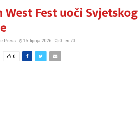
 West Fest uoči Svjetskog
be
e Press
15. lipnja 2026
0
70
0