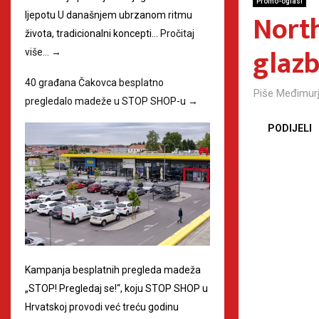
Promo-oglasi
North
ljepotu U današnjem ubrzanom ritmu
života, tradicionalni koncepti…
Pročitaj
glaz
više…
→
40 građana Čakovca besplatno
Piše
Međimurj
pregledalo madeže u STOP SHOP-u
→
PODIJELI
Kampanja besplatnih pregleda madeža
„STOP! Pregledaj se!“, koju STOP SHOP u
Hrvatskoj provodi već treću godinu