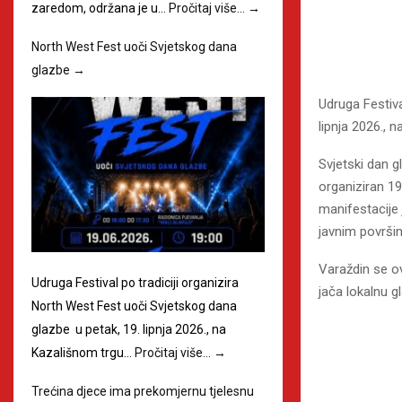
zaredom, održana je u…
Pročitaj više…
→
North West Fest uoči Svjetskog dana
glazbe
→
Udruga Festiva
lipnja 2026., 
Svjetski dan gl
organiziran 19
manifestacije
javnim površi
Varaždin se ov
Udruga Festival po tradiciji organizira
jača lokalnu g
North West Fest uoči Svjetskog dana
glazbe u petak, 19. lipnja 2026., na
Kazališnom trgu…
Pročitaj više…
→
Trećina djece ima prekomjernu tjelesnu