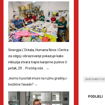
Sinergija L’Oréala, Humana Nove i Centra
za odgoj i obrazovanje pokazuje kako
inkluzija stvara trajne karijerne puteve U
petak, 29.…
Pročitaj više…
→
Jesmo li postali imuni na ružnu gradnju i
NORTH WEST FE
bezlične fasade?
→
PODIJELI