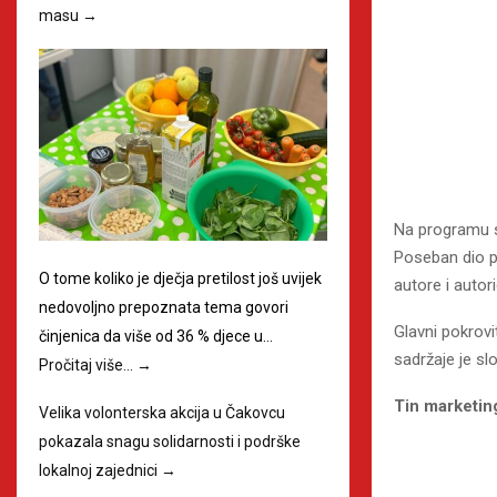
masu
→
Na programu su
Poseban dio p
O tome koliko je dječja pretilost još uvijek
autore i auto
nedovoljno prepoznata tema govori
Glavni pokrovi
činjenica da više od 36 % djece u…
sadržaje je sl
Pročitaj više…
→
Tin marketin
Velika volonterska akcija u Čakovcu
pokazala snagu solidarnosti i podrške
lokalnoj zajednici
→