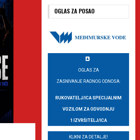
OGLAS ZA POSAO
OGLAS ZA
ZASNIVANJE RADNOG ODNOSA:
RUKOVATELJ/ICA SPECIJALNIM
VOZILOM ZA ODVODNJU
1 IZVRŠITELJ/ICA
KLIKNI ZA DETALJE!