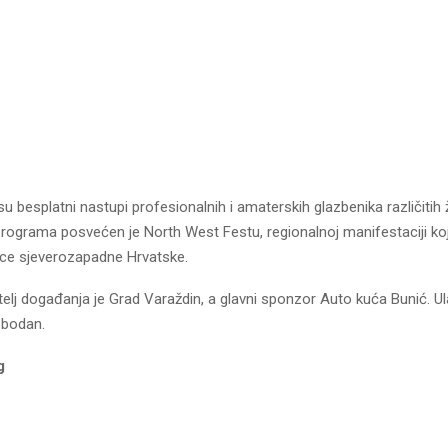
 besplatni nastupi profesionalnih i amaterskih glazbenika različitih 
rograma posvećen je North West Festu, regionalnoj manifestaciji ko
rice sjeverozapadne Hrvatske.
telj događanja je Grad Varaždin, a glavni sponzor Auto kuća Bunić. U
obodan.
g