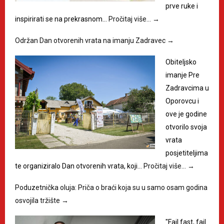
prve ruke i
inspirirati se na prekrasnom…
Pročitaj više…
→
Održan Dan otvorenih vrata na imanju Zadravec
→
Obiteljsko
imanje Pre
Zadravcima u
Oporovcu i
ove je godine
otvorilo svoja
vrata
posjetiteljima
te organiziralo Dan otvorenih vrata, koji…
Pročitaj više…
→
Poduzetnička oluja: Priča o braći koja su u samo osam godina
osvojila tržište
→
"Fail fast, fail