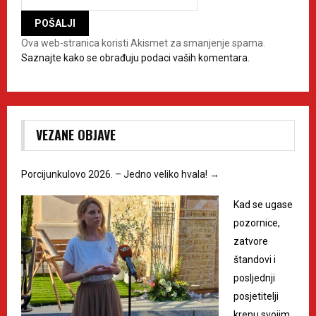
Ova web-stranica koristi Akismet za smanjenje spama.
Saznajte kako se obrađuju podaci vaših komentara.
VEZANE OBJAVE
Porcijunkulovo 2026. – Jedno veliko hvala!
→
Kad se ugase
pozornice,
zatvore
štandovi i
posljednji
posjetitelji
krenu svojim