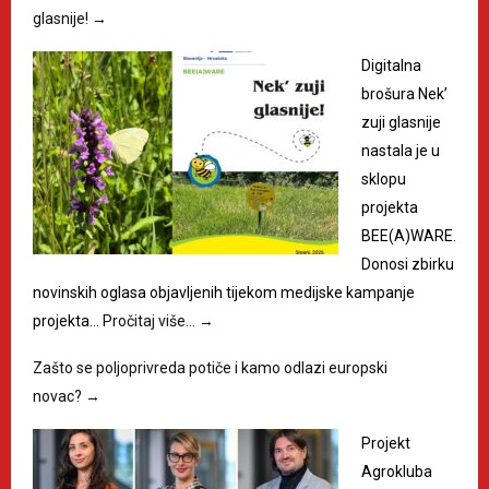
glasnije!
→
Digitalna
brošura Nek’
zuji glasnije
nastala je u
sklopu
projekta
BEE(A)WARE.
Donosi zbirku
novinskih oglasa objavljenih tijekom medijske kampanje
projekta…
Pročitaj više…
→
Zašto se poljoprivreda potiče i kamo odlazi europski
novac?
→
Projekt
Agrokluba