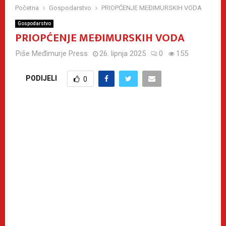
Početna
Gospodarstvo
PRIOPĆENJE MEĐIMURSKIH VODA
Gospodarstvo
PRIOPĆENJE MEĐIMURSKIH VODA
Piše
Međimurje Press
26. lipnja 2025
0
155
PODIJELI
0