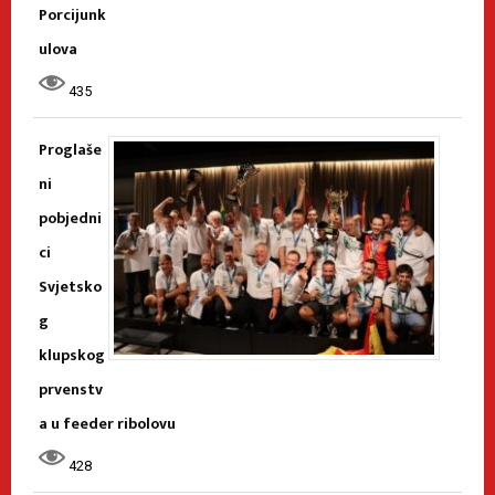
Porcijunk
ulova
435
Proglaše
ni
pobjedni
ci
Svjetsko
g
klupskog
prvenstv
a u feeder ribolovu
428