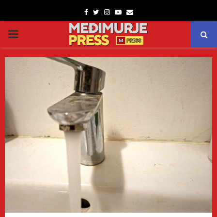
Facebook
Twitter
Instagram
Youtube
Email
PRIMARY
MENU