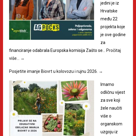
jedini je iz
Hrvatske
među 22
projekta koje
je ove godine
za
financiranje odabrala Europska komisija Zašto se…
Pročitaj
više…
→
Posjetite imanje Biovrt u kolovozu i rujnu 2026.
→
Imamo
odličnu vijest
za sve koji
žele naučiti
više o
organskom
uzgoju iz