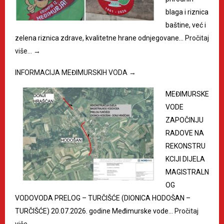
blaga i riznica
baštine, već i
zelena riznica zdrave, kvalitetne hrane odnjegovane…
Pročitaj
više…
→
INFORMACIJA MEĐIMURSKIH VODA
→
MEĐIMURSKE
VODE
ZAPOČINJU
RADOVE NA
REKONSTRU
KCIJI DIJELA
MAGISTRALN
OG
VODOVODA PRELOG – TURČIŠĆE (DIONICA HODOŠAN –
TURČIŠĆE) 20.07.2026. godine Međimurske vode…
Pročitaj