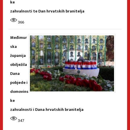
ke
zahvalnosti te Dan hrvatskih branitelja
366
Međimur
ska
županija
obilježila
Dana
pobjede i
domovins
ke
zahvalnosti i Dana hrvatskih branitelja
347