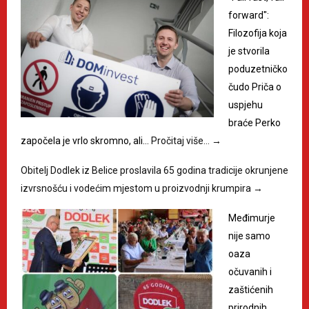
forward":
Filozofija koja
je stvorila
poduzetničko
čudo Priča o
uspjehu
braće Perko
započela je vrlo skromno, ali…
Pročitaj više…
→
Obitelj Dodlek iz Belice proslavila 65 godina tradicije okrunjene
izvrsnošću i vodećim mjestom u proizvodnji krumpira
→
Međimurje
nije samo
oaza
očuvanih i
zaštićenih
prirodnih