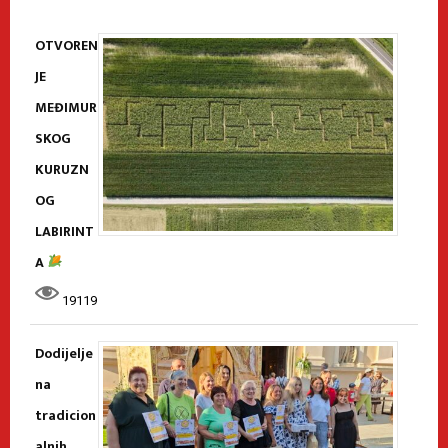
OTVOREN
JE
MEĐIMUR
SKOG
KURUZN
OG
LABIRINT
A
19119
Dodijelje
na
tradicion
alnih