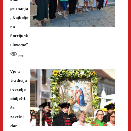
priznanja
„Najbolje
na
Porcijunk
ulovome”
528
Vjera,
tradicija
i veselje
obilježit
će
završni
dan