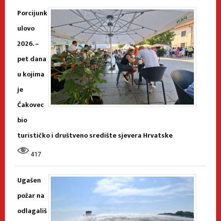
Porcijunk
ulovo
2026. –
pet dana
u kojima
je
Čakovec
bio
turističko i društveno središte sjevera Hrvatske
417
Ugašen
požar na
odlagališ