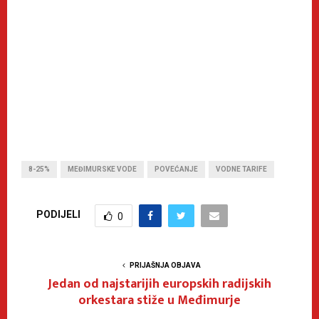
8-25%
MEĐIMURSKE VODE
POVEĆANJE
VODNE TARIFE
PODIJELI
0
PRIJAŠNJA OBJAVA
Jedan od najstarijih europskih radijskih
orkestara stiže u Međimurje