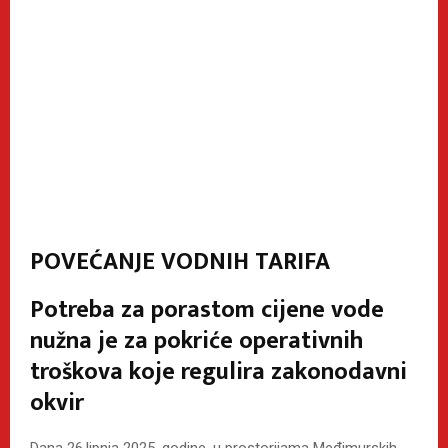
POVEĆANJE VODNIH TARIFA
Potreba za porastom cijene vode
nužna je za pokriće operativnih
troškova koje regulira zakonodavni
okvir
Dana 26.lipnja 2025. godine, u prostorijama Međimurskih