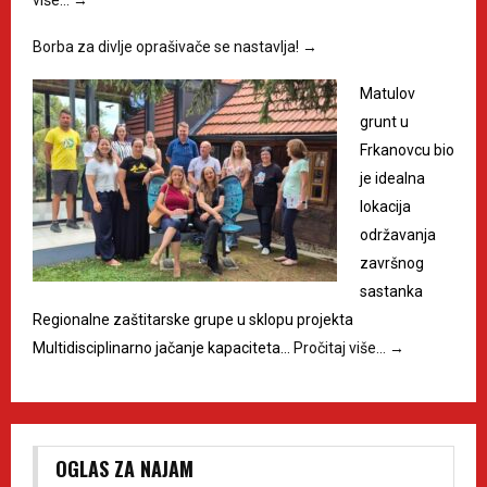
više…
→
Borba za divlje oprašivače se nastavlja!
→
Matulov
grunt u
Frkanovcu bio
je idealna
lokacija
održavanja
završnog
sastanka
Regionalne zaštitarske grupe u sklopu projekta
Multidisciplinarno jačanje kapaciteta…
Pročitaj više…
→
OGLAS ZA NAJAM