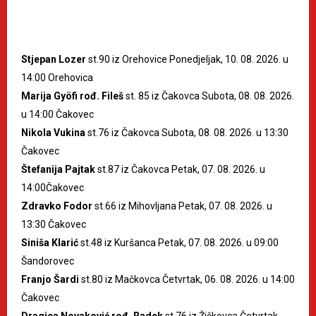
Stjepan Lozer
st.90 iz Orehovice Ponedjeljak, 10. 08. 2026. u
14:00 Orehovica
Marija Gyöfi rođ. Fileš
st. 85 iz Čakovca Subota, 08. 08. 2026.
u 14:00 Čakovec
Nikola Vukina
st.76 iz Čakovca Subota, 08. 08. 2026. u 13:30
Čakovec
Štefanija Pajtak
st.87 iz Čakovca Petak, 07. 08. 2026. u
14:00Čakovec
Zdravko Fodor
st.66 iz Mihovljana Petak, 07. 08. 2026. u
13:30 Čakovec
Siniša Klarić
st.48 iz Kuršanca Petak, 07. 08. 2026. u 09:00
Šandorovec
Franjo Šardi
st.80 iz Mačkovca Četvrtak, 06. 08. 2026. u 14:00
Čakovec
Dragica Novaković rođ. Radek
st.76 iz Žiškovca Četvrtak,