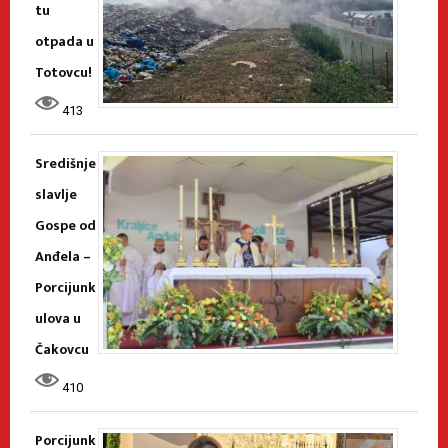
tu
otpada u
Totovcu!
413
Središnje
slavlje
Gospe od
Anđela –
Porcijunk
ulova u
Čakovcu
410
Porcijunk