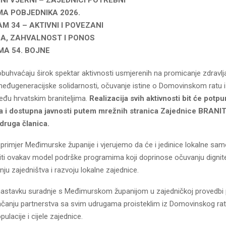
A POBJEDNIKA 2026.
M 34 – AKTIVNI I POVEZANI
A, ZAHVALNOST I PONOS
MA 54. BOJNE
buhvaćaju širok spektar aktivnosti usmjerenih na promicanje zdravlja
međugeneracijske solidarnosti, očuvanje istine o Domovinskom ratu i
eđu hrvatskim braniteljima.
Realizacija svih aktivnosti bit će potp
a i dostupna javnosti putem mrežnih stranica Zajednice BRANI
ruga članica.
primjer Međimurske županije i vjerujemo da će i jedinice lokalne sa
editi ovakav model podrške programima koji doprinose očuvanju dignit
anju zajedništva i razvoju lokalne zajednice.
astavku suradnje s Međimurskom županijom u zajedničkoj provedbi 
jačanju partnerstva sa svim udrugama proisteklim iz Domovinskog rat
pulacije i cijele zajednice.