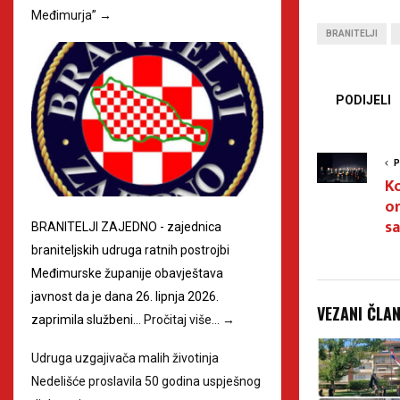
Međimurja”
→
BRANITELJI
PODIJELI
P
K
or
sa
BRANITELJI ZAJEDNO - zajednica
braniteljskih udruga ratnih postrojbi
Međimurske županije obavještava
javnost da je dana 26. lipnja 2026.
VEZANI ČLA
zaprimila službeni…
Pročitaj više…
→
Udruga uzgajivača malih životinja
Nedelišće proslavila 50 godina uspješnog