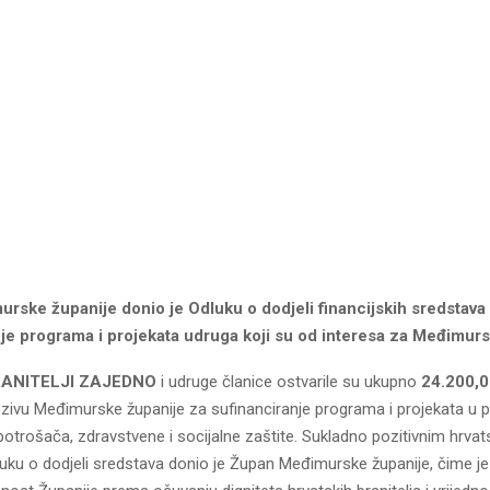
rske županije donio je Odluku o dodjeli financijskih sredstava
nje programa i projekata udruga koji su od interesa za Međimurs
RANITELJI ZAJEDNO
i udruge članice ostvarile su ukupno
24.200,0
ivu Međimurske županije za sufinanciranje programa i projekata u 
potrošača, zdravstvene i socijalne zaštite. Sukladno pozitivnim hrva
luku o dodjeli sredstava donio je Župan Međimurske županije, čime j