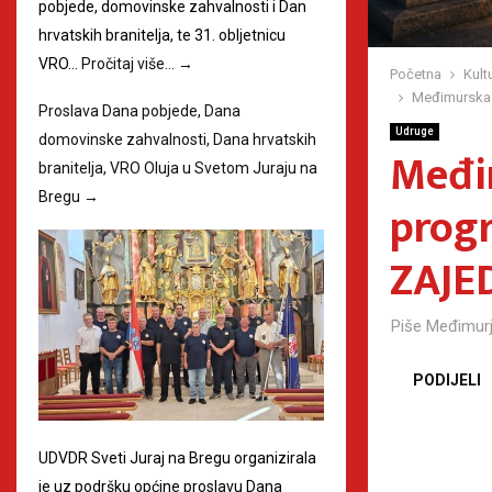
pobjede, domovinske zahvalnosti i Dan
hrvatskih branitelja, te 31. obljetnicu
VRO…
Pročitaj više…
→
Početna
Kult
Međimurska 
Proslava Dana pobjede, Dana
Udruge
domovinske zahvalnosti, Dana hrvatskih
Međi
branitelja, VRO Oluja u Svetom Juraju na
Bregu
→
prog
ZAJE
Piše
Međimurj
PODIJELI
UDVDR Sveti Juraj na Bregu organizirala
je uz podršku općine proslavu Dana