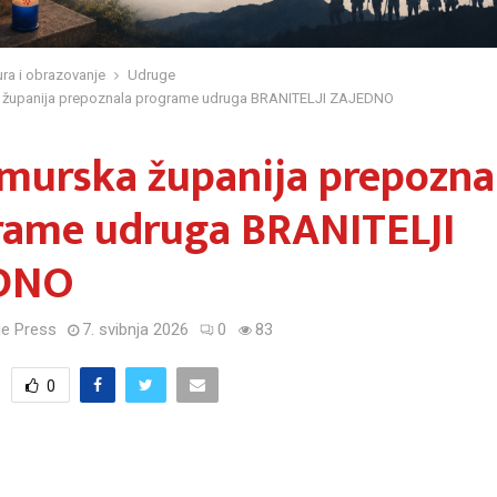
ura i obrazovanje
Udruge
županija prepoznala programe udruga BRANITELJI ZAJEDNO
murska županija prepozna
rame udruga BRANITELJI
DNO
e Press
7. svibnja 2026
0
83
0