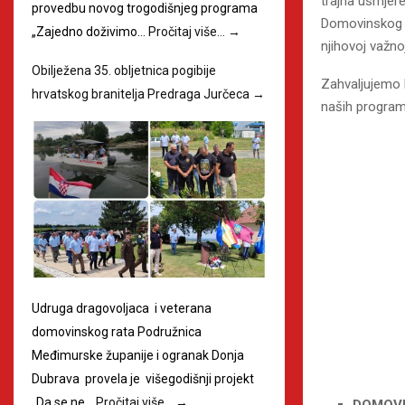
trajna usmjere
provedbu novog trogodišnjeg programa
Domovinskog ra
„Zajedno doživimo…
Pročitaj više…
→
njihovoj važno
Obilježena 35. obljetnica pogibije
Zahvaljujemo M
hrvatskog branitelja Predraga Jurčeca
→
naših program
Udruga dragovoljaca i veterana
domovinskog rata Podružnica
Međimurske županije i ogranak Donja
Dubrava provela je višegodišnji projekt
„Da se ne…
Pročitaj više…
→
DOMOVI