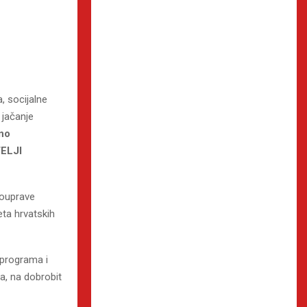
, socijalne
 jačanje
uno
TELJI
mouprave
eta hrvatskih
programa i
a, na dobrobit