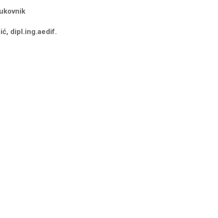
pukovnik
ć, dipl.ing.aedif.