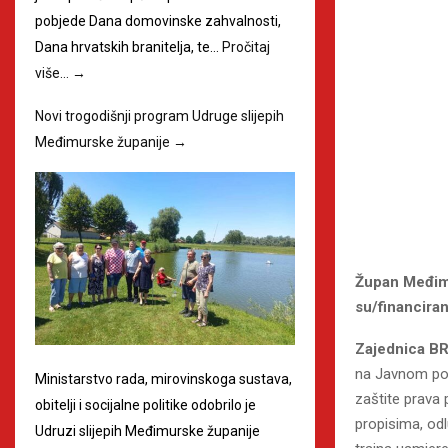
pobjede Dana domovinske zahvalnosti,
Dana hrvatskih branitelja, te…
Pročitaj
više…
→
Novi trogodišnji program Udruge slijepih
Međimurske županije
→
Župan Međimu
su/financira
Zajednica B
na Javnom poz
Ministarstvo rada, mirovinskoga sustava,
zaštite prava 
obitelji i socijalne politike odobrilo je
propisima, od
Udruzi slijepih Međimurske županije