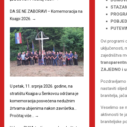
STAZAM
DA SE NE ZABORAVI – Komemoracija na
PROGRA
Ksajpi 2026.
→
POBJED
PUTEVI
Ovi programi o
uključenosti, 
zajedništva m
transparentn
ZAJEDNO i ud
Pozdravljamo 
U petak, 11. srpnja 2026. godine, na
nastaviti slij
stratištu Ksajpa u Šenkovcu održana je
branitelja, jač
komemoracija posvećena nedužnim
Veselimo se n
žrtvama ubijenima nakon završetka…
aktivnosti te 
Pročitaj više…
→
braniteljske po