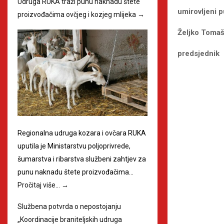
Udruga RUKA traži punu naknadu štete
umirovljeni 
proizvođačima ovčjeg i kozjeg mlijeka
→
Željko Tomaši
predsjednik
Regionalna udruga kozara i ovčara RUKA
uputila je Ministarstvu poljoprivrede,
šumarstva i ribarstva službeni zahtjev za
punu naknadu štete proizvođačima…
Pročitaj više…
→
Službena potvrda o nepostojanju
„Koordinacije braniteljskih udruga