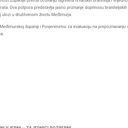
nost Županije prema očuvanju digniteta hrvatskih branitelja i vrijedno
ta. Ova potpora predstavlja jasno priznanje doprinosu braniteljskih 
j ulozi u društvenom životu Međimurja.
eđimurskoj županiji i Povjerenstvu za evaluaciju na prepoznavanju v
a:
NI VJERNI – ZAJEDNICI POTREBNI