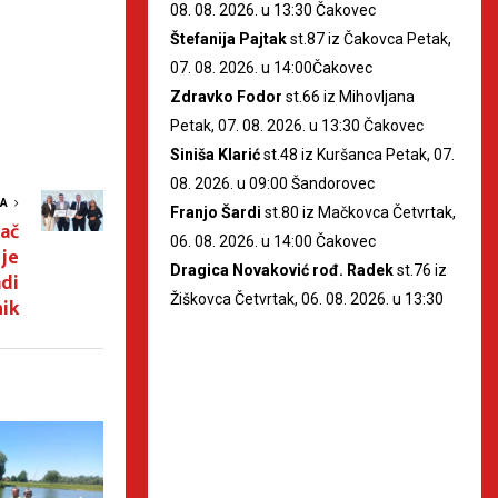
08. 08. 2026. u 13:30 Čakovec
Štefanija Pajtak
st.87 iz Čakovca Petak,
07. 08. 2026. u 14:00Čakovec
Zdravko Fodor
st.66 iz Mihovljana
Petak, 07. 08. 2026. u 13:30 Čakovec
Siniša Klarić
st.48 iz Kuršanca Petak, 07.
08. 2026. u 09:00 Šandorovec
VA
Franjo Šardi
st.80 iz Mačkovca Četvrtak,
đač
06. 08. 2026. u 14:00 Čakovec
 je
Dragica Novaković rođ. Radek
st.76 iz
adi
Žiškovca Četvrtak, 06. 08. 2026. u 13:30
nik