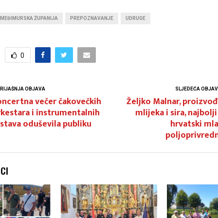
MEĐIMURSKA ŽUPANIJA
PREPOZNAVANJE
UDRUGE
0
RIJAŠNJA OBJAVA
SLJEDEĆA OBJA
oncertna večer čakovečkih
Željko Malnar, proizvo
kestara i instrumentalnih
mlijeka i sira, najbolji
stava oduševila publiku
hrvatski ml
poljoprivred
NCI