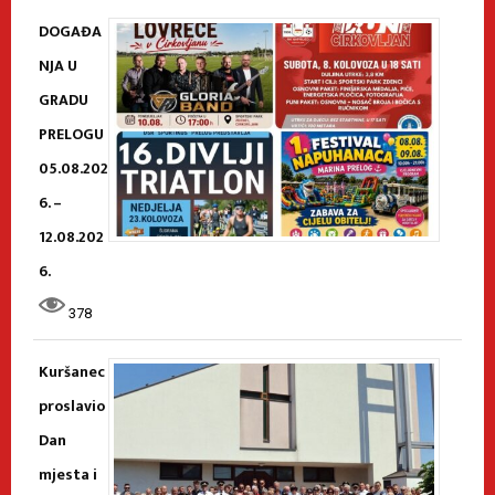
DOGAĐA
NJA U
GRADU
PRELOGU
05.08.202
6. –
12.08.202
6.
378
Kuršanec
proslavio
Dan
mjesta i