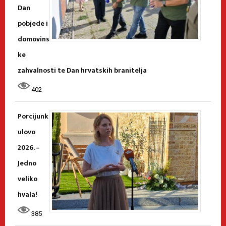
Dan
pobjede i
domovins
ke
zahvalnosti te Dan hrvatskih branitelja
402
Porcijunk
ulovo
2026. –
Jedno
veliko
hvala!
385