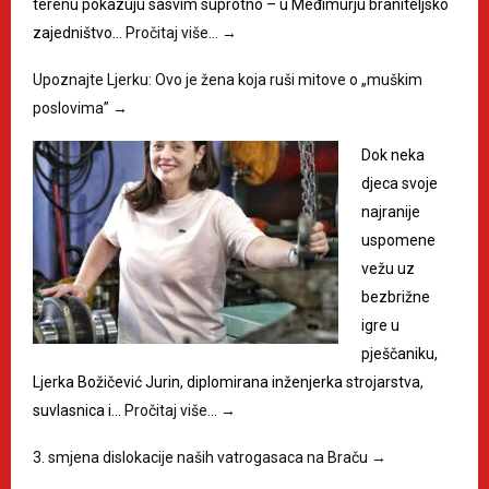
terenu pokazuju sasvim suprotno – u Međimurju braniteljsko
zajedništvo…
Pročitaj više…
→
Upoznajte Ljerku: Ovo je žena koja ruši mitove o „muškim
poslovima”
→
Dok neka
djeca svoje
najranije
uspomene
vežu uz
bezbrižne
igre u
pješčaniku,
Ljerka Božičević Jurin, diplomirana inženjerka strojarstva,
suvlasnica i…
Pročitaj više…
→
3. smjena dislokacije naših vatrogasaca na Braču
→