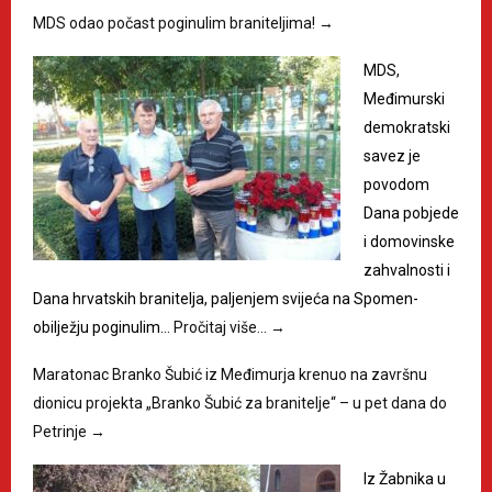
MDS odao počast poginulim braniteljima!
→
MDS,
Međimurski
demokratski
savez je
povodom
Dana pobjede
i domovinske
zahvalnosti i
Dana hrvatskih branitelja, paljenjem svijeća na Spomen-
obilježju poginulim…
Pročitaj više…
→
Maratonac Branko Šubić iz Međimurja krenuo na završnu
dionicu projekta „Branko Šubić za branitelje“ – u pet dana do
Petrinje
→
Iz Žabnika u