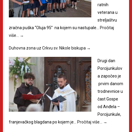
ratnih
veterana u
streljaštvu
zračna puška “Oluja 95” na kojem su nastupale…
Pročitaj
više…
→
Duhovna zona uz Crkvu sv. Nikole biskupa
→
Drugi dan
Porcijunkulov
a započeo je
prvim danom
trodnevnice u
čast Gospe
od Anđela –
Porcijunkule,
franjevačkog blagdana po kojem je…
Pročitaj više…
→