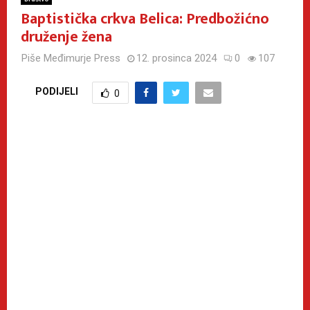
Baptistička crkva Belica: Predbožićno
druženje žena
Piše
Međimurje Press
12. prosinca 2024
0
107
PODIJELI
0