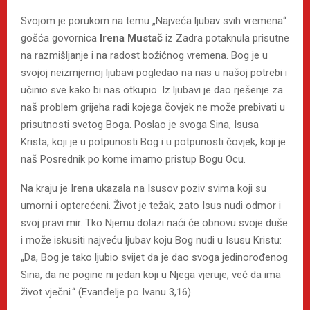
Svojom je porukom na temu „Najveća ljubav svih vremena“
gošća govornica
Irena Mustač
iz Zadra potaknula prisutne
na razmišljanje i na radost božićnog vremena. Bog je u
svojoj neizmjernoj ljubavi pogledao na nas u našoj potrebi i
učinio sve kako bi nas otkupio. Iz ljubavi je dao rješenje za
naš problem grijeha radi kojega čovjek ne može prebivati u
prisutnosti svetog Boga. Poslao je svoga Sina, Isusa
Krista, koji je u potpunosti Bog i u potpunosti čovjek, koji je
naš Posrednik po kome imamo pristup Bogu Ocu.
Na kraju je Irena ukazala na Isusov poziv svima koji su
umorni i opterećeni. Život je težak, zato Isus nudi odmor i
svoj pravi mir. Tko Njemu dolazi naći će obnovu svoje duše
i može iskusiti najveću ljubav koju Bog nudi u Isusu Kristu:
„Da, Bog je tako ljubio svijet da je dao svoga jedinorođenog
Sina, da ne pogine ni jedan koji u Njega vjeruje, već da ima
život vječni.“ (Evanđelje po Ivanu 3,16)