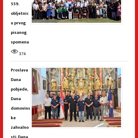
559.
obljetnic
u prvog
pisanog
spomena
374
Proslava
Dana
pobjede,
Dana
domovins
ke
zahvalno
sti, Dana