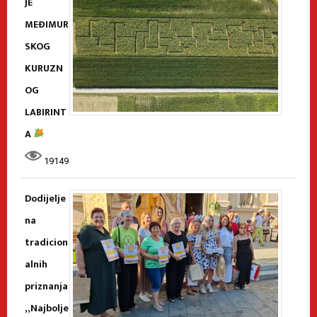
JE
MEĐIMUR
SKOG
KURUZN
OG
LABIRINT
A
19149
Dodijelje
na
tradicion
alnih
priznanja
„Najbolje