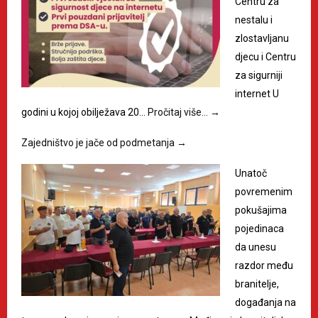
Centru za
nestalu i
zlostavljanu
djecu i Centru
za sigurniji
internet U
godini u kojoj obilježava 20…
Pročitaj više…
→
Zajedništvo je jače od podmetanja
→
Unatoč
povremenim
pokušajima
pojedinaca
da unesu
razdor među
branitelje,
događanja na