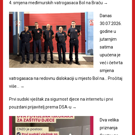
4. smjena međimurskih vatrogasaca Bol na Braču
→
Danas
30.07.2026.
godine u
jutarnjim
satima
upućena je
već i četvrta
smjena
vatrogasaca na redovnu dislokaciji u mjesto Bol na…
Pročitaj
više…
→
Prvi sudski vještak za sigurnost djece na internetu i prvi
pouzdani prijavitelj prema DSA-u
→
Dva velika
priznanja