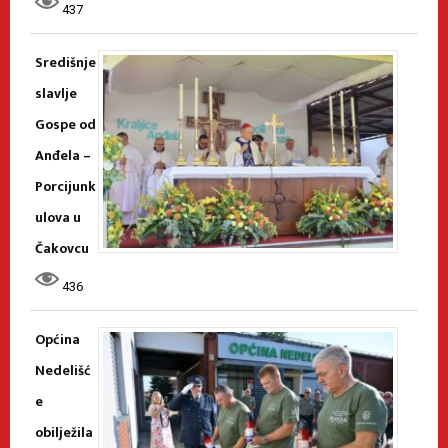
437
Središnje
slavlje
Gospe od
Anđela –
Porcijunk
ulova u
Čakovcu
436
Općina
Nedelišć
e
obilježila