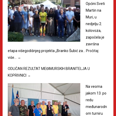
Općini Sveti
Martin na
Muri, u
nedjelju 2.
kolovoza,
započela je
završna
etapa višegodišnjeg projekta „Branko Šubić za…
Pročitaj
više…
→
ODLIČAN REZULTAT MEĐIMURSKIH BRANITELJA U
KOPRIVNICI
→
Na veoma
jakom 13. po
redu
međunarodn
om turniru