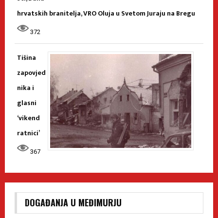
hrvatskih branitelja, VRO Oluja u Svetom Juraju na Bregu
372
Tišina
zapovjed
nika i
glasni
‘vikend
ratnici’
367
DOGAĐANJA U MEĐIMURJU