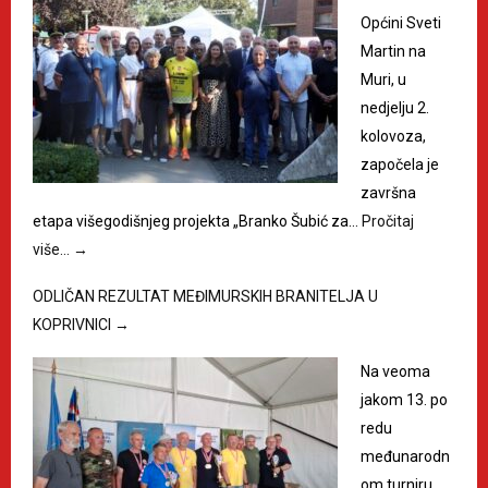
Općini Sveti
Martin na
Muri, u
nedjelju 2.
kolovoza,
započela je
završna
etapa višegodišnjeg projekta „Branko Šubić za…
Pročitaj
više…
→
ODLIČAN REZULTAT MEĐIMURSKIH BRANITELJA U
KOPRIVNICI
→
Na veoma
jakom 13. po
redu
međunarodn
om turniru