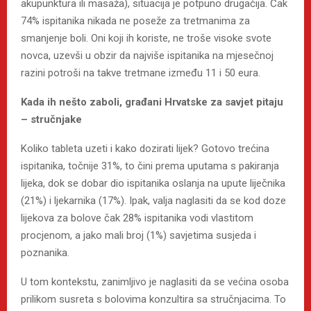
akupunktura ili masaža), situacija je potpuno drugačija. Čak
74% ispitanika nikada ne poseže za tretmanima za
smanjenje boli. Oni koji ih koriste, ne troše visoke svote
novca, uzevši u obzir da najviše ispitanika na mjesečnoj
razini potroši na takve tretmane između 11 i 50 eura.
Kada ih nešto zaboli, građani Hrvatske za savjet pitaju
– stručnjake
Koliko tableta uzeti i kako dozirati lijek? Gotovo trećina
ispitanika, točnije 31%, to čini prema uputama s pakiranja
lijeka, dok se dobar dio ispitanika oslanja na upute liječnika
(21%) i ljekarnika (17%). Ipak, valja naglasiti da se kod doze
lijekova za bolove čak 28% ispitanika vodi vlastitom
procjenom, a jako mali broj (1%) savjetima susjeda i
poznanika.
U tom kontekstu, zanimljivo je naglasiti da se većina osoba
prilikom susreta s bolovima konzultira sa stručnjacima. To