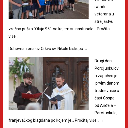
ratnih
veterana u
streljaštvu
zračna puška “Oluja 95” na kojem su nastupale…
Pročitaj
više…
→
Duhovna zona uz Crkvu sv. Nikole biskupa
→
Drugi dan
Porcijunkulov
a započeo je
prvim danom
trodnevnice u
čast Gospe
od Anđela –
Porcijunkule,
franjevačkog blagdana po kojem je…
Pročitaj više…
→