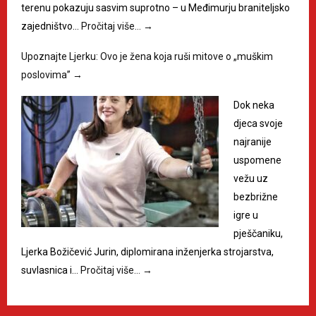
terenu pokazuju sasvim suprotno – u Međimurju braniteljsko
zajedništvo…
Pročitaj više…
→
Upoznajte Ljerku: Ovo je žena koja ruši mitove o „muškim
poslovima”
→
Dok neka
djeca svoje
najranije
uspomene
vežu uz
bezbrižne
igre u
pješčaniku,
Ljerka Božičević Jurin, diplomirana inženjerka strojarstva,
suvlasnica i…
Pročitaj više…
→