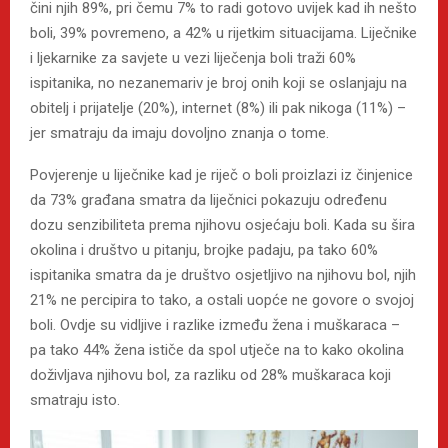
čini njih 89%, pri čemu 7% to radi gotovo uvijek kad ih nešto
boli, 39% povremeno, a 42% u rijetkim situacijama. Liječnike
i ljekarnike za savjete u vezi liječenja boli traži 60%
ispitanika, no nezanemariv je broj onih koji se oslanjaju na
obitelj i prijatelje (20%), internet (8%) ili pak nikoga (11%) –
jer smatraju da imaju dovoljno znanja o tome.
Povjerenje u liječnike kad je riječ o boli proizlazi iz činjenice
da 73% građana smatra da liječnici pokazuju određenu
dozu senzibiliteta prema njihovu osjećaju boli. Kada su šira
okolina i društvo u pitanju, brojke padaju, pa tako 60%
ispitanika smatra da je društvo osjetljivo na njihovu bol, njih
21% ne percipira to tako, a ostali uopće ne govore o svojoj
boli. Ovdje su vidljive i razlike između žena i muškaraca –
pa tako 44% žena ističe da spol utječe na to kako okolina
doživljava njihovu bol, za razliku od 28% muškaraca koji
smatraju isto.