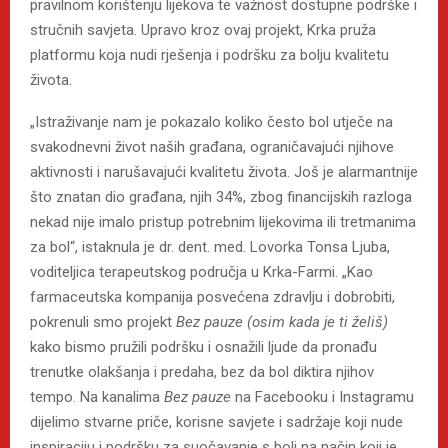
pravilnom korištenju lijekova te važnost dostupne podrške i
stručnih savjeta. Upravo kroz ovaj projekt, Krka pruža
platformu koja nudi rješenja i podršku za bolju kvalitetu
života.
„Istraživanje nam je pokazalo koliko često bol utječe na
svakodnevni život naših građana, ograničavajući njihove
aktivnosti i narušavajući kvalitetu života. Još je alarmantnije
što znatan dio građana, njih 34%, zbog financijskih razloga
nekad nije imalo pristup potrebnim lijekovima ili tretmanima
za bol“, istaknula je dr. dent. med. Lovorka Tonsa Ljuba,
voditeljica terapeutskog područja u Krka-Farmi. „Kao
farmaceutska kompanija posvećena zdravlju i dobrobiti,
pokrenuli smo projekt
Bez pauze (osim kada je ti želiš)
kako bismo pružili podršku i osnažili ljude da pronađu
trenutke olakšanja i predaha, bez da bol diktira njihov
tempo. Na kanalima
Bez pauze
na Facebooku i Instagramu
dijelimo stvarne priče, korisne savjete i sadržaje koji nude
inspiraciju i podršku za suočavanje s boli na način koji je