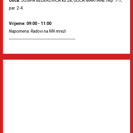
Ulica:
JOSIPA BEDEKOVIĆA kb.28, ULICA MARTANE nep. 1-7,
par. 2-4.
Vrijeme: 09:00 - 11:00
Napomena: Radovi na NN mreži
--------------------------------------------------------