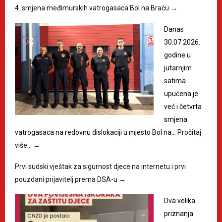
4. smjena međimurskih vatrogasaca Bol na Braču
→
Danas
30.07.2026.
godine u
jutarnjim
satima
upućena je
već i četvrta
smjena
vatrogasaca na redovnu dislokaciji u mjesto Bol na…
Pročitaj
više…
→
Prvi sudski vještak za sigurnost djece na internetu i prvi
pouzdani prijavitelj prema DSA-u
→
Dva velika
priznanja