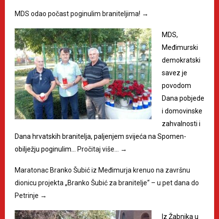
MDS odao počast poginulim braniteljima!
→
MDS,
Međimurski
demokratski
savez je
povodom
Dana pobjede
i domovinske
zahvalnosti i
Dana hrvatskih branitelja, paljenjem svijeća na Spomen-
obilježju poginulim…
Pročitaj više…
→
Maratonac Branko Šubić iz Međimurja krenuo na završnu
dionicu projekta „Branko Šubić za branitelje“ – u pet dana do
Petrinje
→
Iz Žabnika u