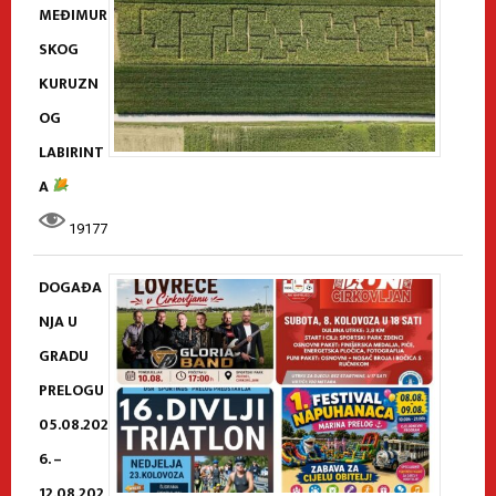
MEĐIMUR
SKOG
KURUZN
OG
LABIRINT
A
19177
DOGAĐA
NJA U
GRADU
PRELOGU
05.08.202
6. –
12.08.202