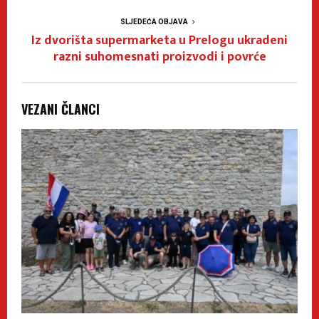
SLJEDEĆA OBJAVA
Iz dvorišta supermarketa u Prelogu ukradeni
razni suhomesnati proizvodi i povrće
VEZANI ČLANCI