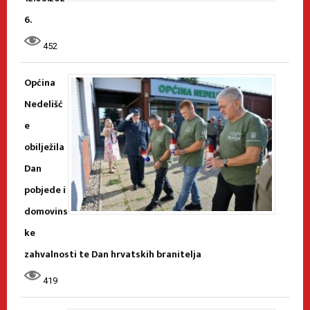
6.
452
Općina
Nedelišć
e
obilježila
Dan
pobjede i
domovins
ke
zahvalnosti te Dan hrvatskih branitelja
419