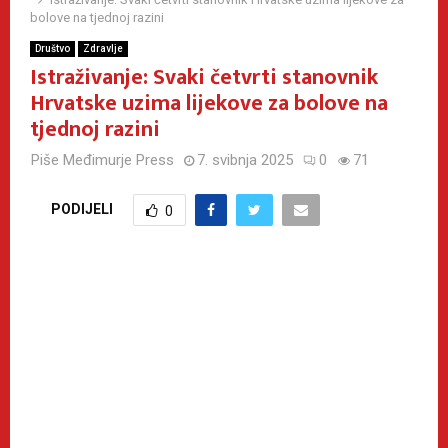
bolove na tjednoj razini
Društvo
Zdravlje
Istraživanje: Svaki četvrti stanovnik
Hrvatske uzima lijekove za bolove na
tjednoj razini
Piše
Međimurje Press
7. svibnja 2025
0
71
PODIJELI
0