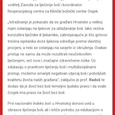
voditelj Zavoda za liječenje boli i koordinator
Respiracijskog centra za Klinički bolnički centar Osijek.
„Istraživanje je pokazalo da se građani Hrvatske u velikoj
mjeri oslanjaju na lijekove za ublažavanje boli. Iako većina
konzultira liječnike ili ljekarnike, zabrinjavajuće je što gotovo
trećina ispitanika doze lijekova određuje prema vlastitoj
procjeni, a neki se oslanjaju na savjete iz okruženja. Ovakav
pristup ne samo da može rezultirati neučinkovitim
liječenjem, već nosi i značajne zdravstvene rizike. Uz
edukaciju o pravilnom liječenju boli i multidisciplinarni
pristup, možemo smanjiti negativan utjecaj boli i poboljšati
kvalitetu života naših građana“, zaključio je prof.
Radoš
te
dodao da je život bez boli temeljno ljudsko pravo i da svaki
čovjek ima pravo na život bez boli.
Prvi nacionalni
Indeks boli u Hrvatskoj
donosi uvid u
obrasce liječenja boli, ali i ističe potrebu za edukacijom o