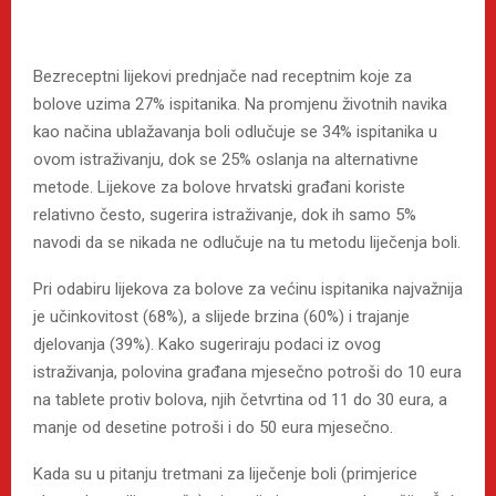
Bezreceptni lijekovi prednjače nad receptnim koje za
bolove uzima 27% ispitanika. Na promjenu životnih navika
kao načina ublažavanja boli odlučuje se 34% ispitanika u
ovom istraživanju, dok se 25% oslanja na alternativne
metode. Lijekove za bolove hrvatski građani koriste
relativno često, sugerira istraživanje, dok ih samo 5%
navodi da se nikada ne odlučuje na tu metodu liječenja boli.
Pri odabiru lijekova za bolove za većinu ispitanika najvažnija
je učinkovitost (68%), a slijede brzina (60%) i trajanje
djelovanja (39%). Kako sugeriraju podaci iz ovog
istraživanja, polovina građana mjesečno potroši do 10 eura
na tablete protiv bolova, njih četvrtina od 11 do 30 eura, a
manje od desetine potroši i do 50 eura mjesečno.
Kada su u pitanju tretmani za liječenje boli (primjerice