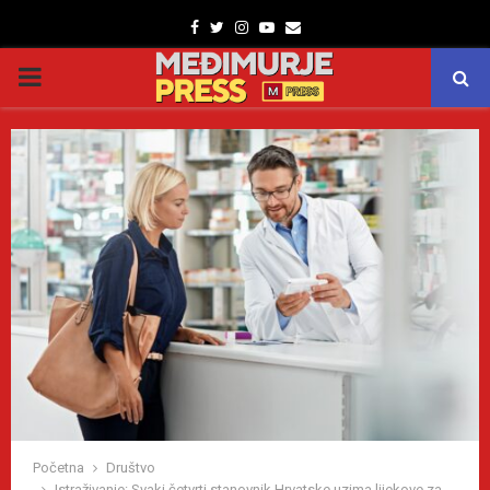
Facebook
Twitter
Instagram
Youtube
Email
PRIMARY
MENU
Početna
Društvo
Istraživanje: Svaki četvrti stanovnik Hrvatske uzima lijekove za