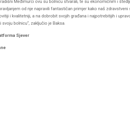
 i radišni Međimurci ovu su bolnicu stvarali, te su ekonomičnim i štedlj
pravljanjem od nje napravili fantastičan primjer kako naš zdravstven
kovitiji i kvalitetniji, a na dobrobit svojih građana i najpotrebitijih i upra
i svoju bolnicu“, zaključio je Baksa.
atforma Sjever
ane