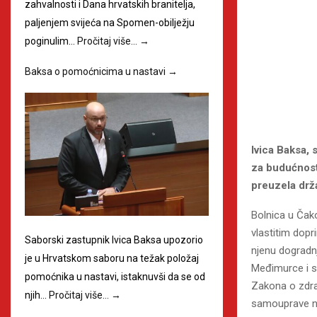
zahvalnosti i Dana hrvatskih branitelja,
paljenjem svijeća na Spomen-obilježju
poginulim…
Pročitaj više…
→
Baksa o pomoćnicima u nastavi
→
Ivica Baksa, 
za budućnost
preuzela drž
Bolnica u Čak
vlastitim dopr
Saborski zastupnik Ivica Baksa upozorio
njenu dogradn
je u Hrvatskom saboru na težak položaj
Međimurce i s
pomoćnika u nastavi, istaknuvši da se od
Zakona o zdra
njih…
Pročitaj više…
→
samouprave na