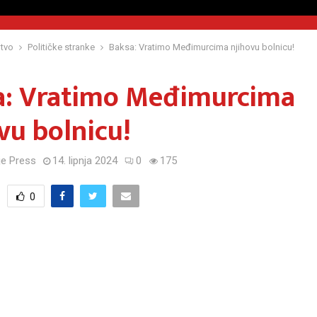
tvo
Političke stranke
Baksa: Vratimo Međimurcima njihovu bolnicu!
a: Vratimo Međimurcima
vu bolnicu!
e Press
14. lipnja 2024
0
175
0