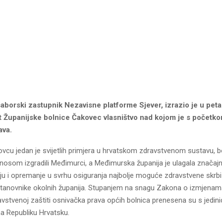
saborski zastupnik Nezavisne platforme Sjever, izrazio je u pet
 Županijske bolnice Čakovec vlasništvo nad kojom je s početk
ava.
ovcu jedan je svijetlih primjera u hrvatskom zdravstvenom sustavu, b
inosom izgradili Međimurci, a Međimurska županija je ulagala značaj
ju i opremanje u svrhu osiguranja najbolje moguće zdravstvene skrbi
tanovnike okolnih županija. Stupanjem na snagu Zakona o izmjena
vstvenoj zaštiti osnivačka prava općih bolnica prenesena su s jedini
 Republiku Hrvatsku.