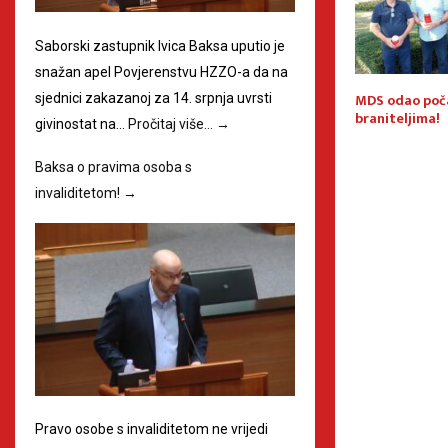
Saborski zastupnik Ivica Baksa uputio je
snažan apel Povjerenstvu HZZO-a da na
t za Majčin dan u
BOŠKA BAN MOGLA BI POSTATI
MDS odao poč
sjednici zakazanoj za 14. srpnja uvrsti
NOVA MINISTRICA TURIZMA I
braniteljima!
givinostat na…
Pročitaj više…
→
SPORTA!
Baksa o pravima osoba s
invaliditetom!
→
Pravo osobe s invaliditetom ne vrijedi