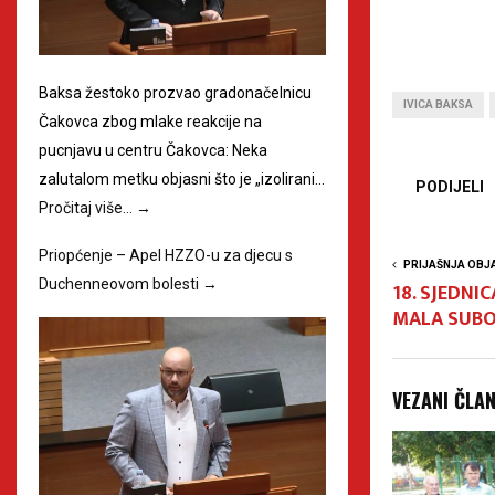
Baksa žestoko prozvao gradonačelnicu
IVICA BAKSA
Čakovca zbog mlake reakcije na
pucnjavu u centru Čakovca: Neka
zalutalom metku objasni što je „izolirani…
PODIJELI
Pročitaj više…
→
Priopćenje – Apel HZZO-u za djecu s
PRIJAŠNJA OBJ
Duchenneovom bolesti
→
18. SJEDNI
MALA SUBO
VEZANI ČLA