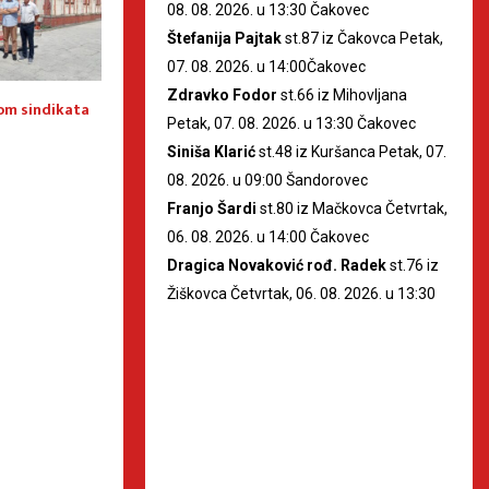
08. 08. 2026. u 13:30 Čakovec
Štefanija Pajtak
st.87 iz Čakovca Petak,
07. 08. 2026. u 14:00Čakovec
Zdravko Fodor
st.66 iz Mihovljana
om sindikata
Baksa o nemilom događaju u
[PRIOPĆENJE] Građ
Petak, 07. 08. 2026. u 13:30 Čakovec
Čakovcu
od statistike
Siniša Klarić
st.48 iz Kuršanca Petak, 07.
08. 2026. u 09:00 Šandorovec
Franjo Šardi
st.80 iz Mačkovca Četvrtak,
06. 08. 2026. u 14:00 Čakovec
Dragica Novaković rođ. Radek
st.76 iz
Žiškovca Četvrtak, 06. 08. 2026. u 13:30