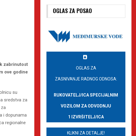
OGLAS ZA POSAO
ak zabrinutost
OGLAS ZA
om ove godine
ZASNIVANJE RADNOG ODNOSA:
olnicu su
RUKOVATELJ/ICA SPECIJALNIM
na sredstva za
VOZILOM ZA ODVODNJU
 za
ma i dopunama
1 IZVRŠITELJ/ICA
ca regionalne
KLIKNI ZA DETALJE!