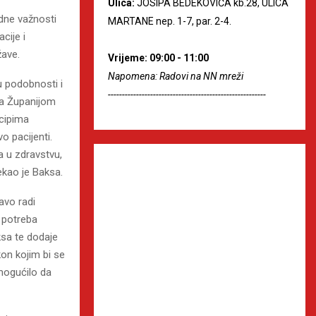
Ulica:
JOSIPA BEDEKOVIĆA kb.28, ULICA
dne važnosti
MARTANE nep. 1-7, par. 2-4.
cije i
žave.
Vrijeme: 09:00 - 11:00
Napomena: Radovi na NN mreži
u podobnosti i
--------------------------------------------------------
sa Županijom
ncipima
o pacijenti.
a u zdravstvu,
ekao je Baksa.
avo radi
a potreba
ksa te dodaje
on kojim bi se
mogućilo da