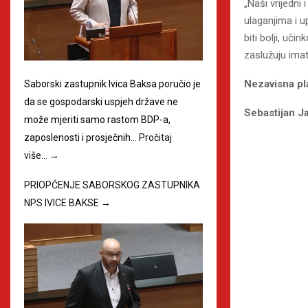
„Naši vrijedni
ulaganjima i u
biti bolji, učin
zaslužuju imat
Nezavisna pl
Saborski zastupnik Ivica Baksa poručio je
da se gospodarski uspjeh države ne
Sebastijan J
može mjeriti samo rastom BDP-a,
zaposlenosti i prosječnih…
Pročitaj
više…
→
PRIOPĆENJE SABORSKOG ZASTUPNIKA
NPS IVICE BAKSE
→