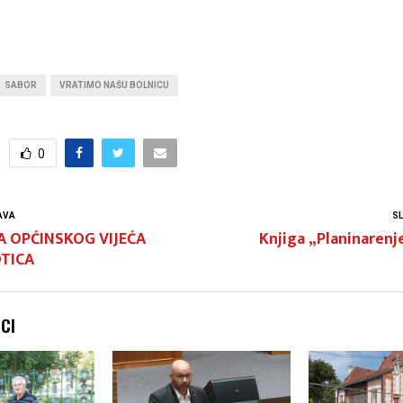
SABOR
VRATIMO NAŠU BOLNICU
0
AVA
S
CA OPĆINSKOG VIJEĆA
Knjiga „Planinarenje
TICA
NCI