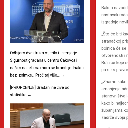
Baksa navodi 
nastavak rada 
izgradnje novi
„Što će biti k
stranačkoj pr
bolnica će se 
Odbijam dvostruka mjerila i licemjerje:
otvorenosti i 
Sigurnost građana u centru Čakovca i
Bolnice koje s
našim naseljima mora se braniti jednako i
pa se s pravom
bez iznimke…
Pročitaj više…
→
„Znamo kako je
[PRIOPĆENJE] Građani ne žive od
smanjenja admi
statistike
→
stanovništva l
kako bi najje
županijama ko
zadrže svoja p