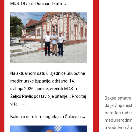
MDS: Otvoriti Dom sindikata
→
Na aktualnom satu 6. sjednice Skupštine
međimurske županije, održanoj 14.
svibnja 2026. godine, vijećnik MDS-a
Željko Pavlic postavio je pitanje;…
Pročitaj
Baksa smatra 
više…
→
da je Županij
odrađen rad izn
Baksa o nemilom događaju u Čakovcu
→
međunarodnim 
a vodstvo i Ž