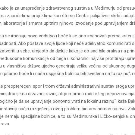
kako je za unapređenje zdravstvenog sustava u Međimurju od presu
na započetima projektima kao što su Centar palijativne skrbi i adapta
h laboratorija i smatra upitnim njihovo izvođenje pod upravljanjem dr
ada se imenuju novo vodstvo i hoće li se ono imenovati prema kriterij
ipadnosti. Ako postave svoje ljude koji neće adekvatno komunicirati 
zatvoriti u sebe, umjesto da djeluje kako je do sad bila praksa na pri
međusobne komunikacije od čega u konačnici najviše profitiraju uprav
u u vlasništvu države ujedno generiraju veliku većinu od ukupnog dug
 pitamo hoće li i naša uspješna bolnica biti svedena na tu razinu“, r
 preopterećen, spor i trom državni administrativni sustav stoga upr
nistracije na državnoj razini, ali primarno i radi bržeg prepoznavanj
ogično je da se upravljanje ponovno vrati na lokalnu razinu“, kaže Ba
dnostavniji način razrješenja ovog problem bio amandman na ovaj Zak
je nemaju specijalne bolnice, a to su Međimurska i Ličko-senjska, o
rava.