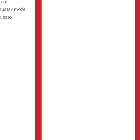
ivim
i sustav može
vo zato