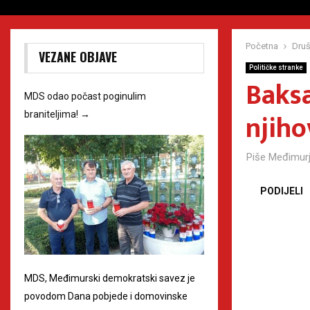
Početna
Druš
VEZANE OBJAVE
Političke stranke
Baks
MDS odao počast poginulim
njiho
braniteljima!
→
Piše
Međimurj
PODIJELI
MDS, Međimurski demokratski savez je
povodom Dana pobjede i domovinske