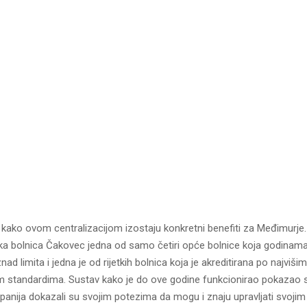
kako ovom centralizacijom izostaju konkretni benefiti za Međimurje. 
ska bolnica Čakovec jedna od samo četiri opće bolnice koja godinama
ad limita i jedna je od rijetkih bolnica koja je akreditirana po najvišim
standardima. Sustav kako je do ove godine funkcionirao pokazao 
upanija dokazali su svojim potezima da mogu i znaju upravljati svoj