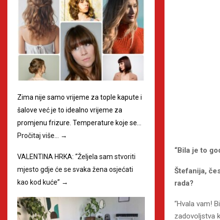
Zima nije samo vrijeme za tople kapute i
šalove već je to idealno vrijeme za
promjenu frizure. Temperature koje se…
Pročitaj više…
→
“Bila je to go
VALENTINA HRKA: “Željela sam stvoriti
mjesto gdje će se svaka žena osjećati
Štefanija, če
kao kod kuće”
→
rada?
“Hvala vam! Bi
zadovoljstva k