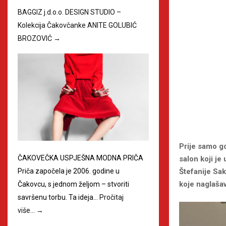
BAGGIZ j.d.o.o. DESIGN STUDIO –
Kolekcija Čakovčanke ANITE GOLUBIĆ
BROZOVIĆ
→
Prije samo go
ČAKOVEČKA USPJEŠNA MODNA PRIČA
salon koji j
Štefanije Sak
Priča započela je 2006. godine u
koje naglaša
Čakovcu, s jednom željom – stvoriti
savršenu torbu. Ta ideja…
Pročitaj
više…
→