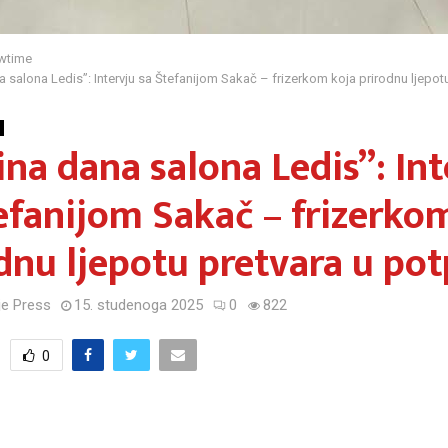
wtime
 salona Ledis”: Intervju sa Štefanijom Sakač – frizerkom koja prirodnu ljepotu
na dana salona Ledis”: Int
efanijom Sakač – frizerko
dnu ljepotu pretvara u pot
e Press
15. studenoga 2025
0
822
0