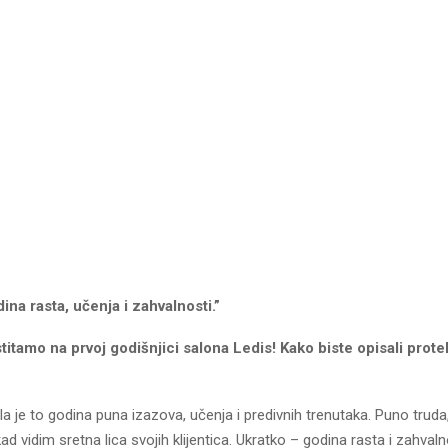
dina rasta, učenja i zahvalnosti.”
stitamo na prvoj godišnjici salona Ledis! Kako biste opisali prot
la je to godina puna izazova, učenja i predivnih trenutaka. Puno truda,
ad vidim sretna lica svojih klijentica. Ukratko – godina rasta i zahvaln