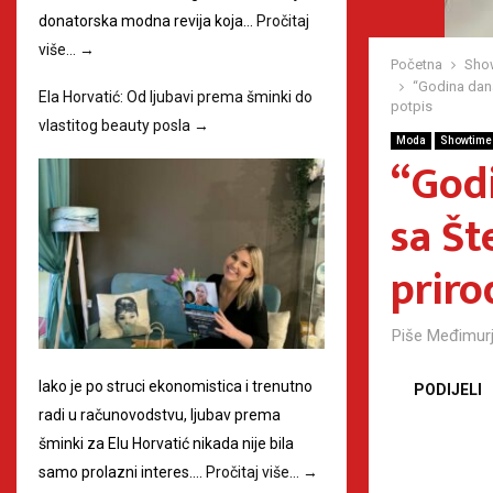
donatorska modna revija koja…
Pročitaj
više…
→
Početna
Sho
“Godina dana
Ela Horvatić: Od ljubavi prema šminki do
potpis
vlastitog beauty posla
→
Moda
Showtime
“Godi
sa Št
priro
Piše
Međimurj
Iako je po struci ekonomistica i trenutno
PODIJELI
radi u računovodstvu, ljubav prema
šminki za Elu Horvatić nikada nije bila
samo prolazni interes.…
Pročitaj više…
→