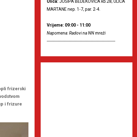
Ulica:
JOSIPA BEDEKOVIĆA kb.28, ULICA
MARTANE nep. 1-7, par. 2-4.
Vrijeme: 09:00 - 11:00
Napomena: Radovi na NN mreži
--------------------------------------------------------
pli frizerski
 vodstvom
p i frizure