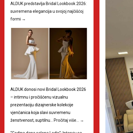
ALDUK predstavlja Bridal Lookbook 2026:
suvremena elegancija u svojoj najčišćoj
formi
→
ALDUK donosi novi Bridal Lookbook 2026
– intimnu i pročišćenu vizualnu
prezentaciju dizajnerske kolekcije
vjenčanica koja slavi suvremenu
ženstvenost, suptilnu…
Pročitaj više…
→
“Godina dana salona Ledis”: Intervju sa