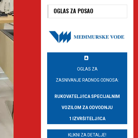
OGLAS ZA POSAO
OGLAS ZA
ZASNIVANJE RADNOG ODNOSA:
RUKOVATELJ/ICA SPECIJALNIM
VOZILOM ZA ODVODNJU
1 IZVRŠITELJ/ICA
KLIKNI ZA DETALJE!