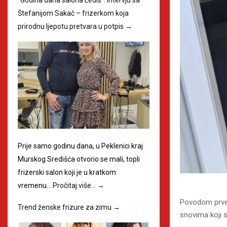
Štefanijom Sakač – frizerkom koja
prirodnu ljepotu pretvara u potpis
→
Prije samo godinu dana, u Peklenici kraj
Murskog Središća otvorio se mali, topli
frizerski salon koji je u kratkom
vremenu…
Pročitaj više…
→
Povodom prve 
Trend ženske frizure za zimu
→
snovima koji s