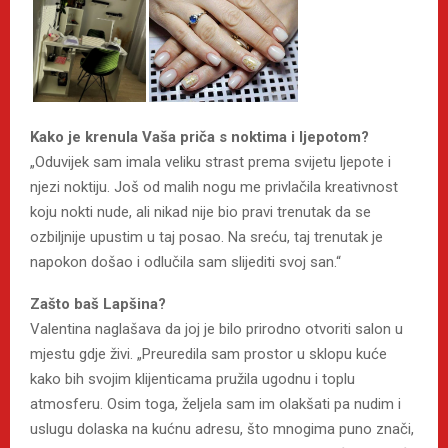
Kako je krenula Vaša priča s noktima i ljepotom?
„Oduvijek sam imala veliku strast prema svijetu ljepote i
njezi noktiju. Još od malih nogu me privlačila kreativnost
koju nokti nude, ali nikad nije bio pravi trenutak da se
ozbiljnije upustim u taj posao. Na sreću, taj trenutak je
napokon došao i odlučila sam slijediti svoj san.“
Zašto baš Lapšina?
Valentina naglašava da joj je bilo prirodno otvoriti salon u
mjestu gdje živi. „Preuredila sam prostor u sklopu kuće
kako bih svojim klijenticama pružila ugodnu i toplu
atmosferu. Osim toga, željela sam im olakšati pa nudim i
uslugu dolaska na kućnu adresu, što mnogima puno znači,