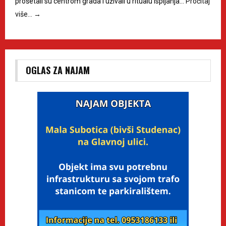
prošetali su centrom grada i uživali u ritualu ispijanja…
Pročitaj
više…
→
OGLAS ZA NAJAM