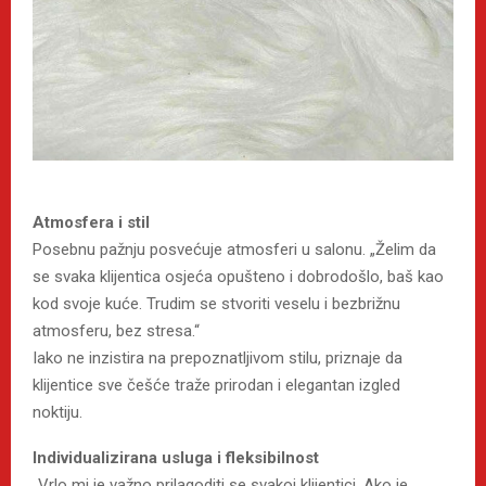
Atmosfera i stil
Posebnu pažnju posvećuje atmosferi u salonu. „Želim da
se svaka klijentica osjeća opušteno i dobrodošlo, baš kao
kod svoje kuće. Trudim se stvoriti veselu i bezbrižnu
atmosferu, bez stresa.“
Iako ne inzistira na prepoznatljivom stilu, priznaje da
klijentice sve češće traže prirodan i elegantan izgled
noktiju.
Individualizirana usluga i fleksibilnost
„Vrlo mi je važno prilagoditi se svakoj klijentici. Ako je