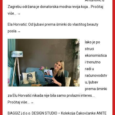
Antunović u
Zagrebu održana je donatorska modna revija koja…
Pročitaj
više…
→
Ela Horvatić: Od ljubavi prema šminki do vlastitog beauty
posla
→
Iako je po
struci
ekonomistica
i trenutno
radi u
računovodstv
u, ljubav
prema šminki
za Elu Horvatić nikada nije bila samo prolazni interes.…
Pročitaj više…
→
BAGGIZ j.d.o.o. DESIGN STUDIO – Kolekcija Čakovčanke ANITE