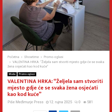
Početna
Showtime
Promo-oglasi
VALENTINA HRKA: “Željela sam stvoriti mjesto gdje će se svaka
žena osjećati kao kod kuće”
Moda
Promo-oglasi
VALENTINA HRKA: “Željela sam stvoriti
mjesto gdje će se svaka žena osjećati
kao kod kuće”
Piše
Međimurje Press
12. rujna 2025
0
581