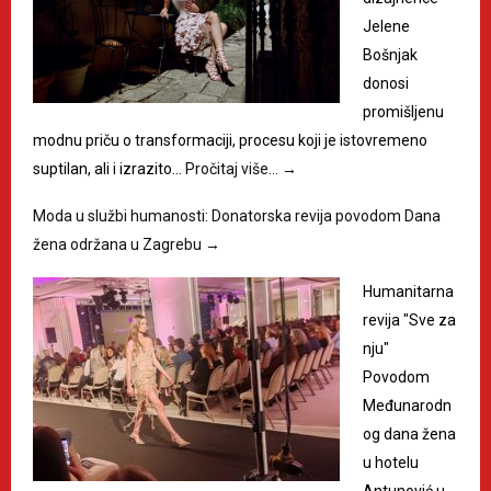
Jelene
Bošnjak
donosi
promišljenu
modnu priču o transformaciji, procesu koji je istovremeno
suptilan, ali i izrazito…
Pročitaj više…
→
Moda u službi humanosti: Donatorska revija povodom Dana
žena održana u Zagrebu
→
Humanitarna
revija "Sve za
nju"
Povodom
Međunarodn
og dana žena
u hotelu