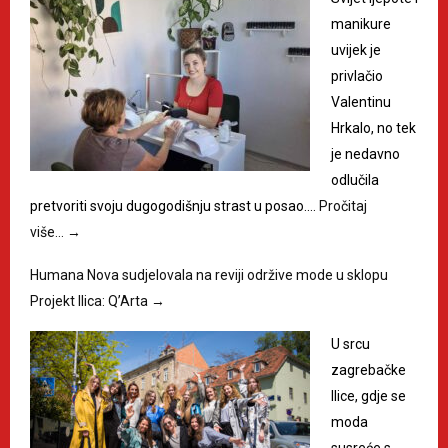
manikure
uvijek je
privlačio
Valentinu
Hrkalo, no tek
je nedavno
odlučila
pretvoriti svoju dugogodišnju strast u posao.…
Pročitaj
više…
→
Humana Nova sudjelovala na reviji održive mode u sklopu
Projekt Ilica: Q’Arta
→
U srcu
zagrebačke
Ilice, gdje se
moda