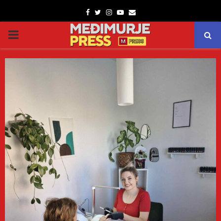
Facebook
Twitter
Instagram
Youtube
Email
PRIMARY
MENU