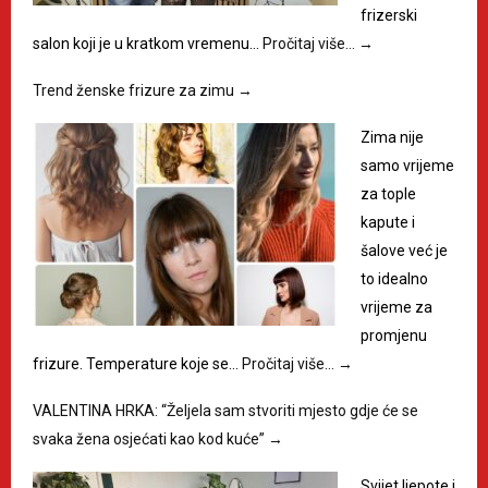
frizerski
salon koji je u kratkom vremenu…
Pročitaj više…
→
Trend ženske frizure za zimu
→
Zima nije
samo vrijeme
za tople
kapute i
šalove već je
to idealno
vrijeme za
promjenu
frizure. Temperature koje se…
Pročitaj više…
→
VALENTINA HRKA: “Željela sam stvoriti mjesto gdje će se
svaka žena osjećati kao kod kuće”
→
Svijet ljepote i