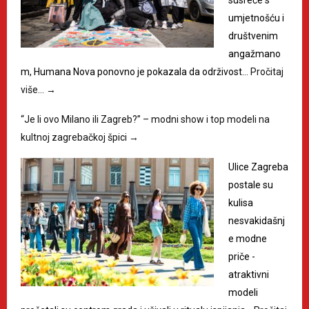
susreće s
umjetnošću i
društvenim
angažmano
m, Humana Nova ponovno je pokazala da održivost…
Pročitaj
više…
→
“Je li ovo Milano ili Zagreb?” – modni show i top modeli na
kultnoj zagrebačkoj špici
→
Ulice Zagreba
postale su
kulisa
nesvakidašnj
e modne
priče -
atraktivni
modeli