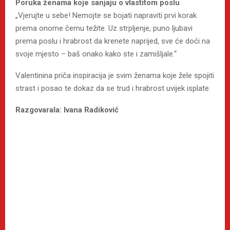
Poruka ženama koje sanjaju o vlastitom poslu
„Vjerujte u sebe! Nemojte se bojati napraviti prvi korak
prema onome čemu težite. Uz strpljenje, puno ljubavi
prema poslu i hrabrost da krenete naprijed, sve će doći na
svoje mjesto – baš onako kako ste i zamišljale.“
Valentinina priča inspiracija je svim ženama koje žele spojiti
strast i posao te dokaz da se trud i hrabrost uvijek isplate.
Razgovarala: Ivana Radiković