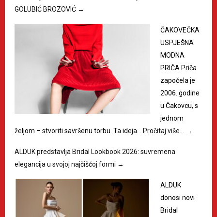
GOLUBIĆ BROZOVIĆ
→
ČAKOVEČKA
USPJEŠNA
MODNA
PRIČA Priča
započela je
2006. godine
u Čakovcu, s
jednom
željom – stvoriti savršenu torbu. Ta ideja…
Pročitaj više…
→
ALDUK predstavlja Bridal Lookbook 2026: suvremena
elegancija u svojoj najčišćoj formi
→
ALDUK
donosi novi
Bridal