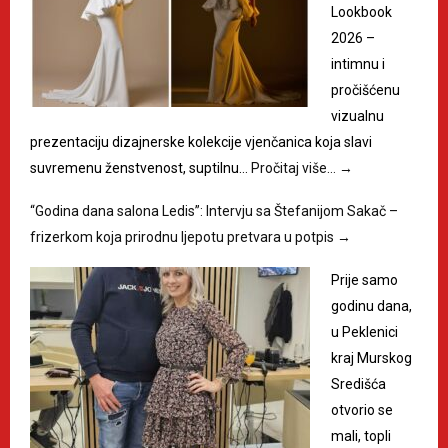
Lookbook
2026 –
intimnu i
pročišćenu
vizualnu
prezentaciju dizajnerske kolekcije vjenčanica koja slavi
suvremenu ženstvenost, suptilnu…
Pročitaj više…
→
“Godina dana salona Ledis”: Intervju sa Štefanijom Sakač –
frizerkom koja prirodnu ljepotu pretvara u potpis
→
Prije samo
godinu dana,
u Peklenici
kraj Murskog
Središća
otvorio se
mali, topli