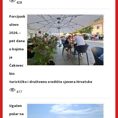
428
Porcijunk
ulovo
2026. –
pet dana
u kojima
je
Čakovec
bio
turističko i društveno središte sjevera Hrvatske
417
Ugašen
požar na