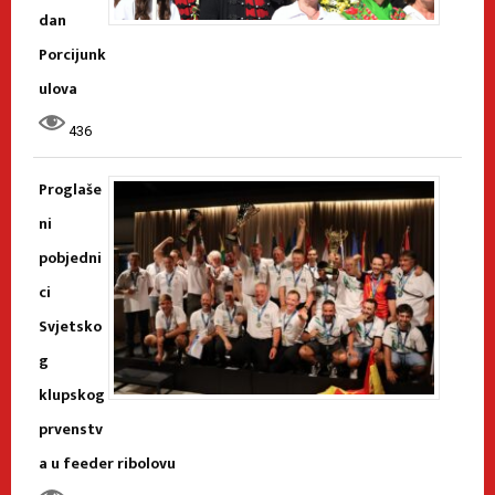
dan
Porcijunk
ulova
436
Proglaše
ni
pobjedni
ci
Svjetsko
g
klupskog
prvenstv
a u feeder ribolovu