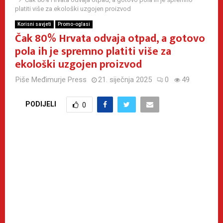
platiti više za ekološki uzgojen proizvod
Korisni savjeti
Promo-oglasi
Čak 80% Hrvata odvaja otpad, a gotovo
pola ih je spremno platiti više za
ekološki uzgojen proizvod
Piše
Međimurje Press
21. siječnja 2025
0
49
PODIJELI
0