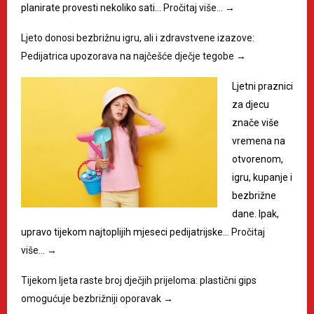
planirate provesti nekoliko sati…
Pročitaj više…
→
Ljeto donosi bezbrižnu igru, ali i zdravstvene izazove:
Pedijatrica upozorava na najčešće dječje tegobe
→
Ljetni praznici
za djecu
znače više
vremena na
otvorenom,
igru, kupanje i
bezbrižne
dane. Ipak,
upravo tijekom najtoplijih mjeseci pedijatrijske…
Pročitaj
više…
→
Tijekom ljeta raste broj dječjih prijeloma: plastični gips
omogućuje bezbrižniji oporavak
→