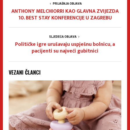
PRIJAŠNJA OBJAVA
ANTHONY MELCHIORRI KAO GLAVNA ZVIJEZDA
10. BEST STAY KONFERENCIJE U ZAGREBU
SLJEDEĆA OBJAVA
Političke igre urušavaju uspješnu bolnicu, a
pacijenti su najveći gubitnici
VEZANI ČLANCI