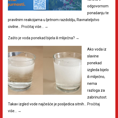
odgovornom
ponašanju te
pravilnim reakcijama u ljetnom razdoblju, Ravnateljstvo
civilne…
Pročitaj više…
→
Zašto je voda ponekad bijela ili mliječna?
→
Ako voda iz
slavine
ponekad
izgleda bijelo
ili mliječno,
nema
razloga za
zabrinutost.
Takav izgled vode najčešće je posljedica sitnih…
Pročitaj
više…
→