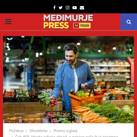
Facebook
Twitter
Instagram
Youtube
Email
PRIMARY
MENU
Početna
Showtime
Promo-oglasi
Čak 80% Hrvata odvaja otpad, a gotovo pola ih je spremno