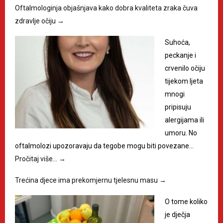
Oftalmologinja objašnjava kako dobra kvaliteta zraka čuva
zdravlje očiju
→
Suhoća,
peckanje i
crvenilo očiju
tijekom ljeta
mnogi
pripisuju
alergijama ili
umoru. No
oftalmolozi upozoravaju da tegobe mogu biti povezane…
Pročitaj više…
→
Trećina djece ima prekomjernu tjelesnu masu
→
O tome koliko
je dječja