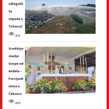
odlagališ
tu
otpada u
Totovcu!
413
Središnje
slavlje
Gospe od
Anđela –
Porcijunk
ulova u
Čakovcu
410