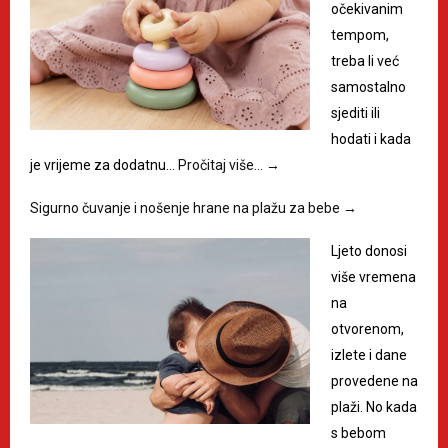
očekivanim
tempom,
treba li već
samostalno
sjediti ili
hodati i kada
je vrijeme za dodatnu…
Pročitaj više…
→
Sigurno čuvanje i nošenje hrane na plažu za bebe
→
Ljeto donosi
više vremena
na
otvorenom,
izlete i dane
provedene na
plaži. No kada
s bebom