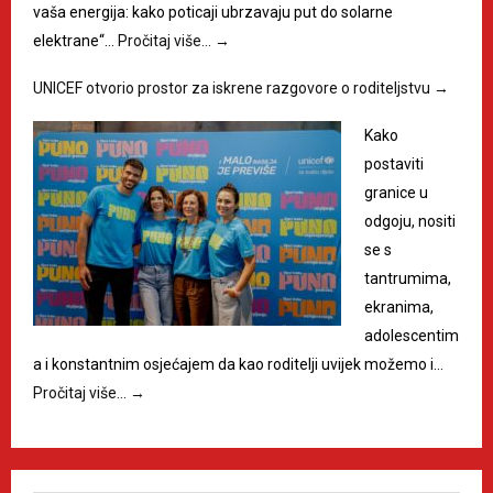
vaša energija: kako poticaji ubrzavaju put do solarne
elektrane“…
Pročitaj više…
→
UNICEF otvorio prostor za iskrene razgovore o roditeljstvu
→
Kako
postaviti
granice u
odgoju, nositi
se s
tantrumima,
ekranima,
adolescentim
a i konstantnim osjećajem da kao roditelji uvijek možemo i…
Pročitaj više…
→