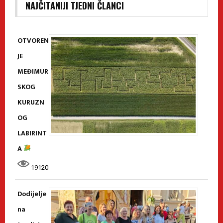
NAJČITANIJI TJEDNI ČLANCI
OTVOREN
JE
MEĐIMUR
SKOG
KURUZN
OG
LABIRINT
A
19120
Dodijelje
na