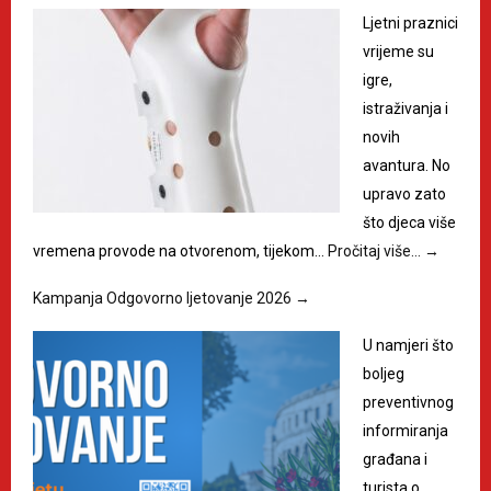
Ljetni praznici
vrijeme su
igre,
istraživanja i
novih
avantura. No
upravo zato
što djeca više
vremena provode na otvorenom, tijekom…
Pročitaj više…
→
Kampanja Odgovorno ljetovanje 2026
→
U namjeri što
boljeg
preventivnog
informiranja
građana i
turista o