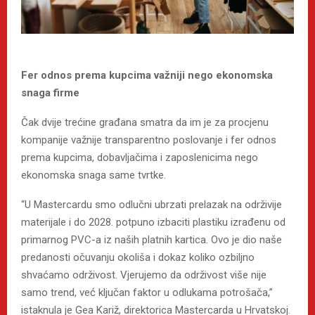
Fer odnos prema kupcima važniji nego ekonomska
snaga firme
Čak dvije trećine građana smatra da im je za procjenu
kompanije važnije transparentno poslovanje i fer odnos
prema kupcima, dobavljačima i zaposlenicima nego
ekonomska snaga same tvrtke.
“U Mastercardu smo odlučni ubrzati prelazak na održivije
materijale i do 2028. potpuno izbaciti plastiku izrađenu od
primarnog PVC-a iz naših platnih kartica. Ovo je dio naše
predanosti očuvanju okoliša i dokaz koliko ozbiljno
shvaćamo održivost. Vjerujemo da održivost više nije
samo trend, već ključan faktor u odlukama potrošača,”
istaknula je Gea Kariž, direktorica Mastercarda u Hrvatskoj.