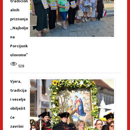
tradicion
alnih
priznanja
„Najbolje
na
Porcijunk
ulovome”
528
Vjera,
tradicija
i veselje
obilježit
će
završni