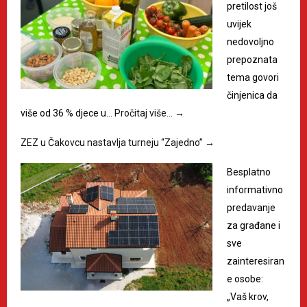
pretilost još
uvijek
nedovoljno
prepoznata
tema govori
činjenica da
više od 36 % djece u…
Pročitaj više…
→
ZEZ u Čakovcu nastavlja turneju “Zajedno”
→
Besplatno
informativno
predavanje
za građane i
sve
zainteresiran
e osobe:
„Vaš krov,