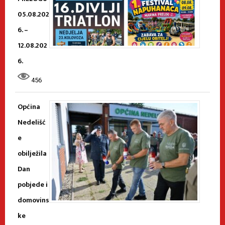
05.08.202
6. –
12.08.202
6.
456
Općina
Nedelišć
e
obilježila
Dan
pobjede i
domovins
ke