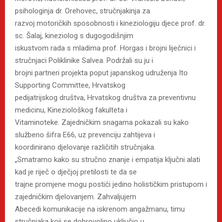
psihologinja dr. Orehovec, stručnjakinja za
razvoj motoričkih sposobnosti i kineziologiju djece prof. dr.
sc. Šalaj, kineziolog s dugogodišnjim
iskustvom rada s mladima prof. Horgas i brojni liječnici i
stručnjaci Poliklinike Salvea. Podržali su ju i
brojni partneri projekta poput japanskog udruženja Ito
Supporting Committee, Hrvatskog
pedijatrijskog društva, Hrvatskog društva za preventivnu
medicinu, Kineziološkog fakulteta i
Vitaminoteke. Zajedničkim snagama pokazali su kako
službeno šifra E66, uz prevenciju zahtijeva i
koordinirano djelovanje različitih stručnjaka.
„Smatramo kako su stručno znanje i empatija ključni alati
kad je riječ o dječjoj pretilosti te da se
trajne promjene mogu postići jedino holističkim pristupom i
zajedničkim djelovanjem. Zahvaljujem
Abecedi komunikacije na iskrenom angažmanu, timu
stručnjaka koji se dobrovoljno uključio u