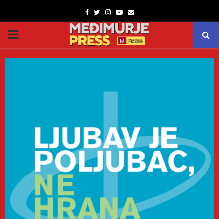
Facebook
Twitter
Instagram
Youtube
Email
PRIMARY
MENU