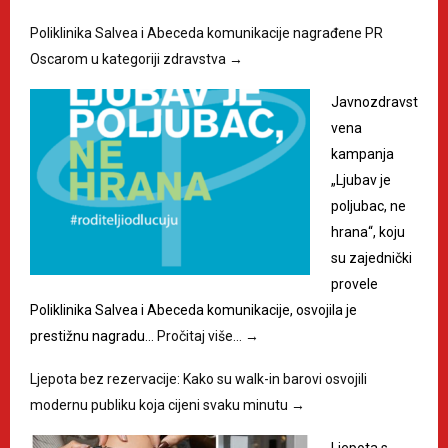
Poliklinika Salvea i Abeceda komunikacije nagrađene PR
Oscarom u kategoriji zdravstva
→
Javnozdravst
vena
kampanja
„Ljubav je
poljubac, ne
hrana“, koju
su zajednički
provele
Poliklinika Salvea i Abeceda komunikacije, osvojila je
prestižnu nagradu…
Pročitaj više…
→
Ljepota bez rezervacije: Kako su walk-in barovi osvojili
modernu publiku koja cijeni svaku minutu
→
Ljepota s