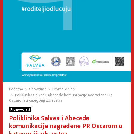
Početna
Showtime
Promo-oglasi
Poliklinika Salvea i Abeceda komunikacije nagrađene PR
Oscarom u kategoriji zdravstva
Promo-oglasi
Poliklinika Salvea i Abeceda
komunikacije nagrađene PR Oscarom u
kategoriji zdravstva