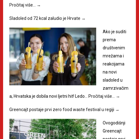
Pročitaj više…
→
Sladoled od 72 kcal zaludio je Hrvate
→
Ako je suditi
prema
društvenim
mrežama i
reakcijama
na novi
sladoled u
zamrzivačim
a, Hrvatska je dobila novi ljetni hit! Ledo…
Pročitaj više…
→
Greencajt postaje prvi zero food waste festival u regiji
→
Ovogodišnji
Greencajt
postaje prvi