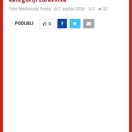
Piše
Međimurje Press
7. srpnja 2026
0
32
PODIJELI
0