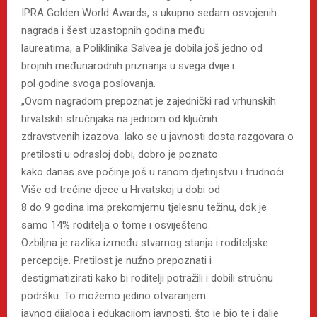
IPRA Golden World Awards, s ukupno sedam osvojenih
nagrada i šest uzastopnih godina među
laureatima, a Poliklinika Salvea je dobila još jedno od
brojnih međunarodnih priznanja u svega dvije i
pol godine svoga poslovanja.
„Ovom nagradom prepoznat je zajednički rad vrhunskih
hrvatskih stručnjaka na jednom od ključnih
zdravstvenih izazova. Iako se u javnosti dosta razgovara o
pretilosti u odrasloj dobi, dobro je poznato
kako danas sve počinje još u ranom djetinjstvu i trudnoći.
Više od trećine djece u Hrvatskoj u dobi od
8 do 9 godina ima prekomjernu tjelesnu težinu, dok je
samo 14% roditelja o tome i osviješteno.
Ozbiljna je razlika između stvarnog stanja i roditeljske
percepcije. Pretilost je nužno prepoznati i
destigmatizirati kako bi roditelji potražili i dobili stručnu
podršku. To možemo jedino otvaranjem
javnog dijaloga i edukacijom javnosti, što je bio te i dalje