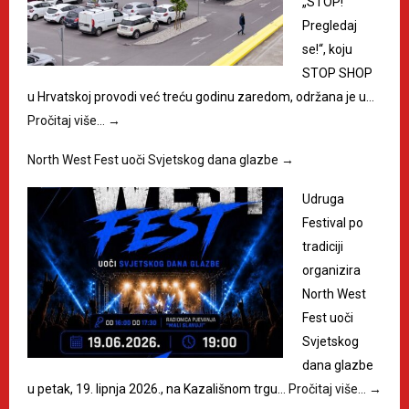
„STOP!
Pregledaj
se!“, koju
STOP SHOP
u Hrvatskoj provodi već treću godinu zaredom, održana je u…
Pročitaj više…
→
North West Fest uoči Svjetskog dana glazbe
→
Udruga
Festival po
tradiciji
organizira
North West
Fest uoči
Svjetskog
dana glazbe
u petak, 19. lipnja 2026., na Kazališnom trgu…
Pročitaj više…
→