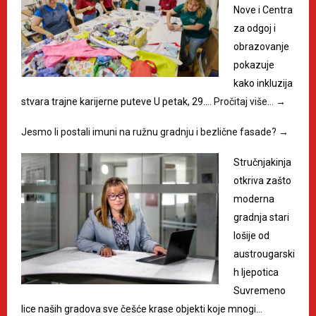
Nove i Centra
za odgoj i
obrazovanje
pokazuje
kako inkluzija
stvara trajne karijerne puteve U petak, 29.…
Pročitaj više…
→
Jesmo li postali imuni na ružnu gradnju i bezlične fasade?
→
Stručnjakinja
otkriva zašto
moderna
gradnja stari
lošije od
austrougarski
h ljepotica
Suvremeno
lice naših gradova sve češće krase objekti koje mnogi…