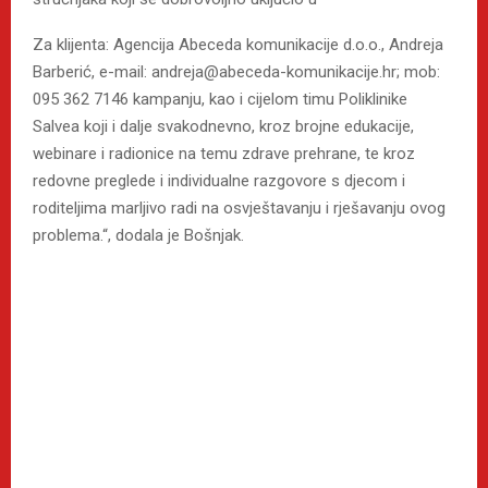
Za klijenta: Agencija Abeceda komunikacije d.o.o., Andreja
Barberić, e-mail: andreja@abeceda-komunikacije.hr; mob:
095 362 7146 kampanju, kao i cijelom timu Poliklinike
Salvea koji i dalje svakodnevno, kroz brojne edukacije,
webinare i radionice na temu zdrave prehrane, te kroz
redovne preglede i individualne razgovore s djecom i
roditeljima marljivo radi na osvještavanju i rješavanju ovog
problema.“, dodala je Bošnjak.