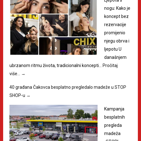
nogu: Kako je
koncept bez
rezervacije
promijenio
njegu obrva i
ljepotu U
današnjem
ubrzanom ritmu života, tradicionalni koncepti…
Pročitaj
više…
→
40 građana Čakovca besplatno pregledalo madeže u STOP
SHOP-u
→
Kampanja
besplatnih
pregleda
madeža