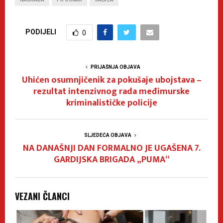
PODIJELI
0
PRIJAŠNJA OBJAVA
Uhićen osumnjičenik za pokušaje ubojstava –
rezultat intenzivnog rada međimurske
kriminalističke policije
SLJEDEĆA OBJAVA
NA DANAŠNJI DAN FORMALNO JE UGAŠENA 7.
GARDIJSKA BRIGADA „PUMA“
VEZANI ČLANCI