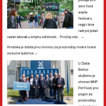
zero food
waste
festival u
regiji i time
radi još jedan
važan iskorak u smjeru održivosti.…
Pročitaj više…
→
Hrvatska je dobila prvu tvornicu za proizvodnju mokre hrane
za kućne ljubimce
→
U Zlatar
Bistrici
službeno je
otvoren MHP
Pet Food, prvi
pogon za
proizvodnju