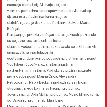
nastavlja biti naš cilj. Mi svoje pobjede
vidimo u pomacima koje napravimo u zdravlju svakog
djeteta te u zdravim navikama njegove
obitelji“, izjavila je direktorica Poliklinike Salvea, Marija
Bošnjak.
Kampanja je privukla značajan interes javnosti, pokrenule
su se javne rasprave, online i tiskane
objave u vodećim medijima, razgovaralo se u 30 radijskih
emisija, bilo je više televizijskih
gostovanja, objavljeni su podcasti na platformama poput
YouTubea i Spotifyja, uz snažan angažman
na društvenim mrežama. Podršku su pružile i poznate
javne osobe poput Marina Čilića, Aleksandra
Petrovića i dr. Natka Becka, a pridružili su se i brojni
stručnjaci, među kojima su liječnici prof. dr. sc.
Jovančević, dr. Aida Mujkić, prof. dr. sc. Musić Milanović, dr.
sc. Saligahić, prof. rehab. Maja Lang
Morović, nutricionistica prof. dr. sc. Vranešić Bender,