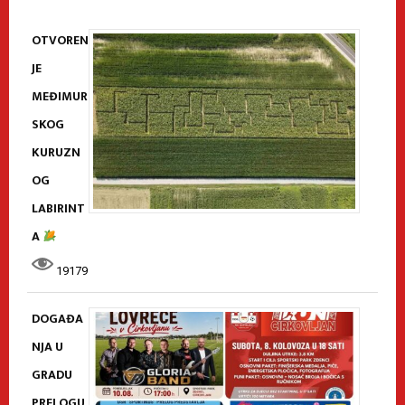
OTVOREN
JE
MEĐIMUR
SKOG
KURUZN
OG
LABIRINT
A
19179
DOGAĐA
NJA U
GRADU
PRELOGU