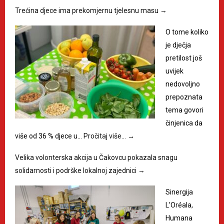
Trećina djece ima prekomjernu tjelesnu masu
→
O tome koliko
je dječja
pretilost još
uvijek
nedovoljno
prepoznata
tema govori
činjenica da
više od 36 % djece u…
Pročitaj više…
→
Velika volonterska akcija u Čakovcu pokazala snagu
solidarnosti i podrške lokalnoj zajednici
→
Sinergija
L’Oréala,
Humana