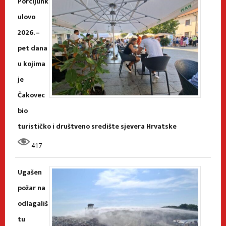
Porcijunk
ulovo
2026. –
pet dana
u kojima
je
Čakovec
bio
turističko i društveno središte sjevera Hrvatske
417
Ugašen
požar na
odlagališ
tu