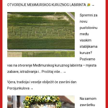
OTVORENJE MEĐIMURSKOG KURUZNOG LABIRINTA
→
Spremni za
novu
pustolovinu
među
visokim
stabljikama
kuruze?
Pozivamo
vas na otvorenje Međimurskog kuruznog labirinta – mjesta
zabave, istraživanja i…
Pročitaj više…
→
Vjera, tradicija i veselje obilježit će završni dan
Porcijunkulova
→
Na samom
završetku