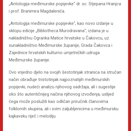
„Antologija međimurske popijevke“ dr. sc. Stjepana Hranjca
i prof. Branimira Magdalenića.
„Antologija međimurske popijevke“, kao novo izdanje u
sklopu edicije „Bibliotheca Murodravana“, izdana je u
nakladništvu Ogranka Matice hrvatske u Čakovcu, uz
sunakladništvo Međimurske županije, Grada Čakovca i
Zajednice hrvatskih kulturno umjetničkih udruga
Međimurske županije.
Ovo vrijedno djelo na svojih šestotinjak stranica na stručan
način obrađuje tristotinjak najpoznatijih međimurskih
popijevki, nudeći analizu njihovog sadržaja, ali i sugestije
oko što autentičnijeg načina njihovog izvođenja, uslijed
čega može poslužiti kao odličan priručnik članovima
folklornih skupina, ali i svim zaljubljenicima u međimursku
kajkavsku riječ i melodiju.