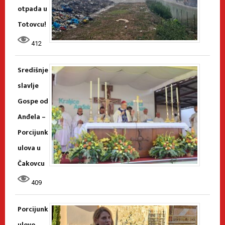
otpada u
Totovcu!
412
Središnje
slavlje
Gospe od
Anđela –
Porcijunk
ulova u
Čakovcu
409
Porcijunk
ulovo