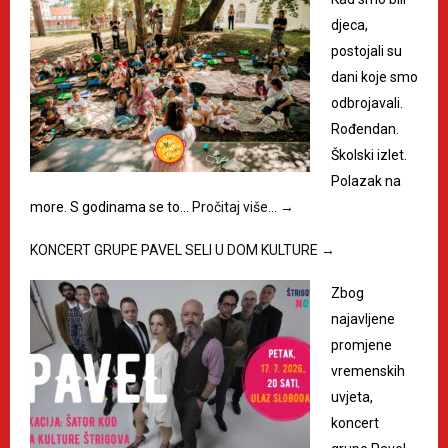
djeca,
postojali su
dani koje smo
odbrojavali.
Rođendan.
Školski izlet.
Polazak na
more. S godinama se to…
Pročitaj više…
→
KONCERT GRUPE PAVEL SELI U DOM KULTURE
→
Zbog
najavljene
promjene
vremenskih
uvjeta,
koncert