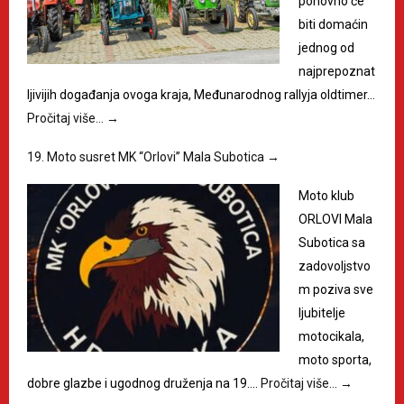
ponovno će
biti domaćin
jednog od
najprepoznat
ljivijih događanja ovoga kraja, Međunarodnog rallyja oldtimer…
Pročitaj više…
→
19. Moto susret MK “Orlovi” Mala Subotica
→
Moto klub
ORLOVI Mala
Subotica sa
zadovoljstvo
m poziva sve
ljubitelje
motocikala,
moto sporta,
dobre glazbe i ugodnog druženja na 19.…
Pročitaj više…
→