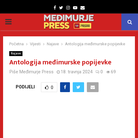
Facebook
Twitter
Instagram
Youtube
Email
PRIMARY
MENU
Početna
Vijesti
Najave
Antologija međimurske popijevke
Najave
Antologija međimurske popijevke
Piše
Međimurje Press
18. travnja 2024
0
69
PODIJELI
0