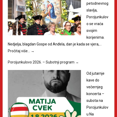
petodnevnog
slavlja,
Porcijunkulov
o se vraća
svojim
korijenima.
Nedjelja, blagdan Gospe od Anđela, dan je kada se vjera,…
Pročitaj više…
→
Porcijunkulovo 2026. – Subotnji program
→
Od jutarnje
kave do
večernjeg
koncerta –
subota na
Porcijunkulov
u Na