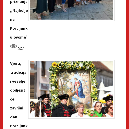
priznanja
„Najbolje
na
Porcijunk
ulovome”
527
Vjera,
tradicija
i veselje
obilježit
će
završni
dan
Porcijunk