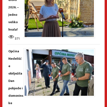
2026. –
Jedno
veliko
hvala!
371
Općina
Nedelišć
e
obilježila
Dan
pobjede i
domovins
ke