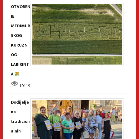
OTVOREN
JE
MEĐIMUR
SKOG
KURUZN
OG
LABIRINT
A
19119
Dodijelje
na
tradicion
alnih