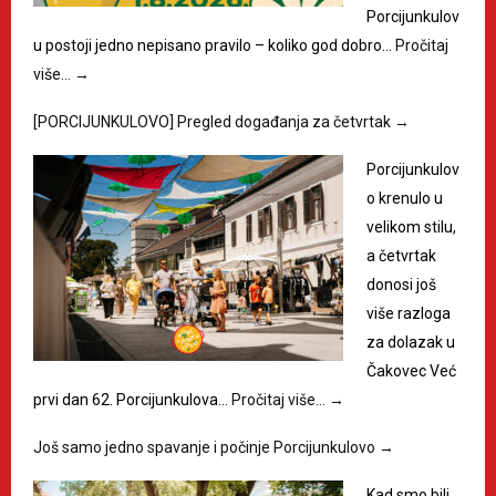
Porcijunkulov
u postoji jedno nepisano pravilo – koliko god dobro…
Pročitaj
više…
→
[PORCIJUNKULOVO] Pregled događanja za četvrtak
→
Porcijunkulov
o krenulo u
velikom stilu,
a četvrtak
donosi još
više razloga
za dolazak u
Čakovec Već
prvi dan 62. Porcijunkulova…
Pročitaj više…
→
Još samo jedno spavanje i počinje Porcijunkulovo
→
Kad smo bili