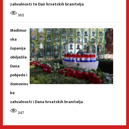
zahvalnosti te Dan hrvatskih branitelja
365
Međimur
ska
županija
obilježila
Dana
pobjede i
domovins
ke
zahvalnosti i Dana hrvatskih branitelja
347