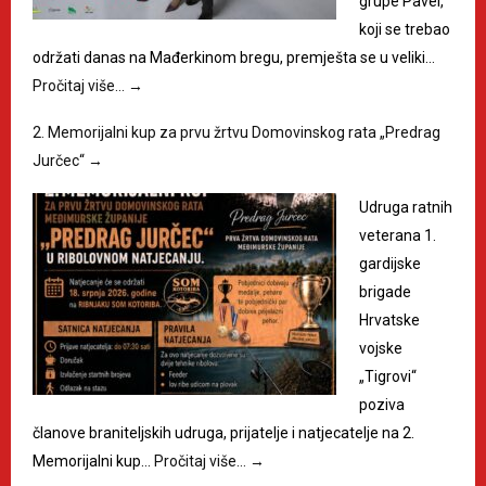
grupe Pavel,
koji se trebao
održati danas na Mađerkinom bregu, premješta se u veliki…
Pročitaj više…
→
2. Memorijalni kup za prvu žrtvu Domovinskog rata „Predrag
Jurčec“
→
Udruga ratnih
veterana 1.
gardijske
brigade
Hrvatske
vojske
„Tigrovi“
poziva
članove braniteljskih udruga, prijatelje i natjecatelje na 2.
Memorijalni kup…
Pročitaj više…
→