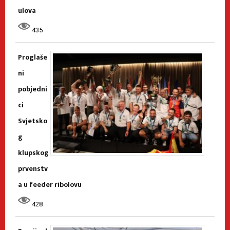
ulova
435
Proglaše
ni
pobjedni
ci
Svjetsko
g
klupskog
prvenstv
a u feeder ribolovu
428