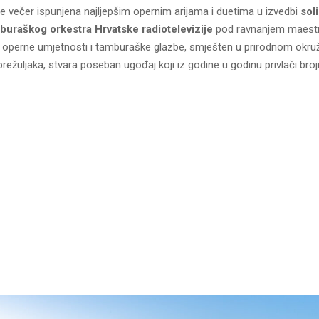
e večer ispunjena najljepšim opernim arijama i duetima u izvedbi
sol
uraškog orkestra Hrvatske radiotelevizije
pod ravnanjem maest
j operne umjetnosti i tamburaške glazbe, smješten u prirodnom okru
ežuljaka, stvara poseban ugođaj koji iz godine u godinu privlači brojn