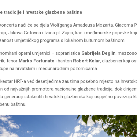
 tradicije i hrvatske glazbene baštine
oncerta naći će se djela Wolfganga Amadeusa Mozarta, Giacoma Pu
inija, Jakova Gotovca i Ivana pl. Zajca, kao i međimurske popevke ko
ezanost umjetničkog programa s lokalnom kulturnom baštinom.
enomirani operni umjetnici – sopranistica
Gabrijela Deglin
, mezzoso
rik
, tenor
Marko Fortunato
i bariton
Robert Kolar
, glazbenici koji os
tupe na hrvatskim i međunarodnim pozornicama.
kestar HRT-a već desetljećima zauzima posebno mjesto na hrvatsko
n od najvažnijih promotora nacionalne glazbene tradicije, dok dirigen
a generaciji istaknutih hrvatskih glazbenika koji uspješno povezuju k
benu baštinu.