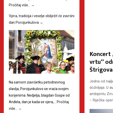
Pročitaj više…
→
Vjera, tradicija i veselje obilježit će završni
dan Porcijunkulova
→
Koncert 
vrtu“ od
Štrigova
Jedna od najl
Na samom završetku petodnevnog
doživljaja. U
s
slavlja, Porcijunkulovo se vraća svojim
ambijentu Zmaj
korijenima. Nedjelja, blagdan Gospe od
– Riječka oper
Anđela, dan je kada se vjera,…
Pročitaj
više…
→