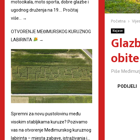
motocikala, moto sporta, dobre glazbe i
ugodnog druženja na 19.…
Pročitaj
više…
→
Početna
Vijes
Najave
OTVORENJE MEĐIMURSKOG KURUZNOG
Glazb
LABIRINTA
→
obite
Piše
Međimurj
PODIJELI
Spremni za novu pustolovinu među
visokim stabljikama kuruze? Pozivamo
vas na otvorenje Međimurskog kuruznog
labirinta – mjesta zabave, istraživanja i…