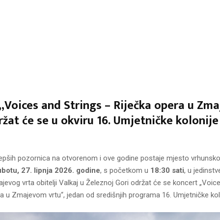
„Voices and Strings – Riječka opera u Zm
ržat će se u okviru 16. Umjetničke kolonije
jepših pozornica na otvorenom i ove godine postaje mjesto vrhunsk
ubotu, 27. lipnja 2026. godine
, s početkom u
18:30 sati
, u jedins
evog vrta obitelji Valkaj u Železnoj Gori održat će se koncert „Voic
a u Zmajevom vrtu“, jedan od središnjih programa 16. Umjetničke kolo