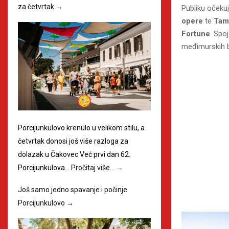
za četvrtak
→
Publiku očekuj
opere
te
Tamb
Fortune
. Spo
međimurskih br
Porcijunkulovo krenulo u velikom stilu, a
četvrtak donosi još više razloga za
dolazak u Čakovec Već prvi dan 62.
Porcijunkulova…
Pročitaj više…
→
Još samo jedno spavanje i počinje
Porcijunkulovo
→