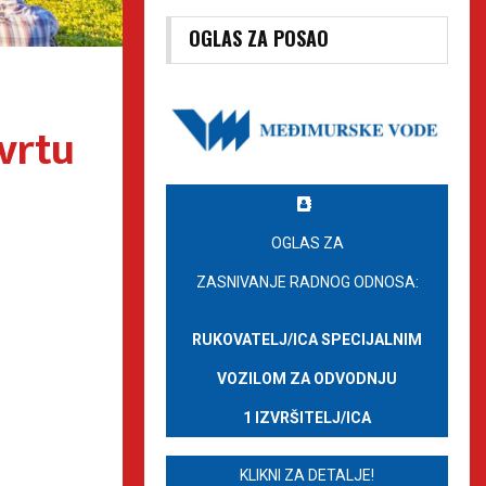
OGLAS ZA POSAO
vrtu
OGLAS ZA
ZASNIVANJE RADNOG ODNOSA:
RUKOVATELJ/ICA SPECIJALNIM
VOZILOM ZA ODVODNJU
1 IZVRŠITELJ/ICA
KLIKNI ZA DETALJE!