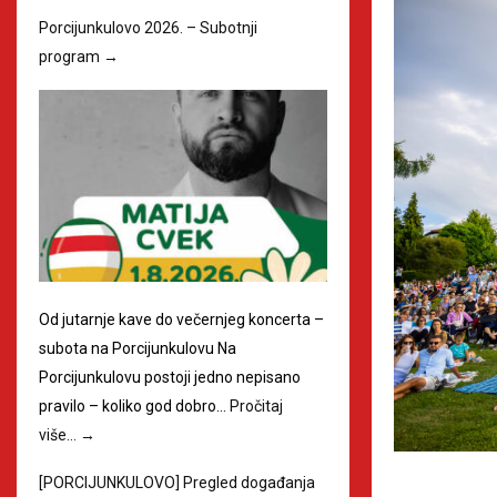
Porcijunkulovo 2026. – Subotnji
program
→
Od jutarnje kave do večernjeg koncerta –
subota na Porcijunkulovu Na
Porcijunkulovu postoji jedno nepisano
pravilo – koliko god dobro…
Pročitaj
više…
→
[PORCIJUNKULOVO] Pregled događanja