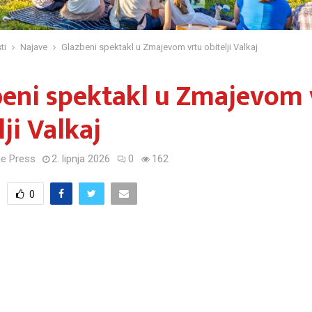
ti
Najave
Glazbeni spektakl u Zmajevom vrtu obitelji Valkaj
eni spektakl u Zmajevom 
lji Valkaj
e Press
2. lipnja 2026
0
162
0