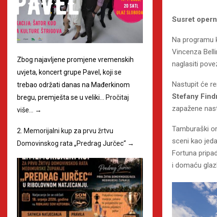
Susret operne
Na programu k
Vincenza Bell
Zbog najavljene promjene vremenskih
naglasiti pov
uvjeta, koncert grupe Pavel, koji se
Nastupit će r
trebao održati danas na Mađerkinom
Stefany Find
bregu, premješta se u veliki…
Pročitaj
zapažene nas
više…
→
Tamburaški or
2. Memorijalni kup za prvu žrtvu
sceni kao jeda
Domovinskog rata „Predrag Jurčec“
→
Fortuna pripad
i domaću glaz