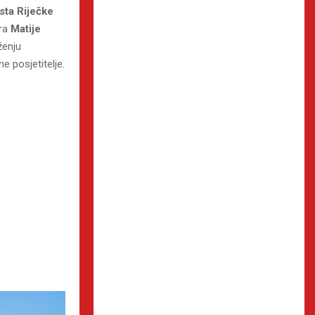
ista Riječke
ra
Matije
ženju
e posjetitelje.