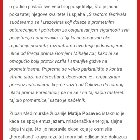
u godinu privlači sve veći broj posjetitelja, što je jasan
pokazatelj njegove kvalitete i uspjeha.
„S rastom festivala
suočavamo se i izazovima koji dolaze s prometnim
opterećenjem i potrebom za osiguravanjem sigurnosti svih
posjetitelja i stanovnika. U tijeku su pregovori oko
regulacije prometa, razmatramo uvođenje jednosmjerne
ulice od Brezja prema Gornjem Mihaljevcu, kako bi se
omogućio bolji protok vozila i smanjile gužve na
prometnicama. Priprema se veliko parkiralište s kontra
strane ulaza na Forestland, dogovoren je i organizirani
prijevoz autobusima koji će voziti od Čakovca do samog
ulaza prema Foreslandu, pa će se i na taj način rastereti
taj dio prometnice,“ kazao je načelnik.
Župan Međimurske županije
Matija Posavec
istaknuo je
kada se spoje entuzijazam, mladenačka energija, sjajna
ideja i vizija, što je napravila ekipa koja je osmislila
„Forestland“ krajnji rezultat mora biti odličan što dokazuju