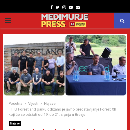
Facebook
Twitter
Instagram
Youtube
Email
PRIMARY
MENU
Početna
Vijesti
Najave
U Forestland parku održano je javno predstavljanje Forest XII
koji će se održati od 19. do 21. srpnja u Brezju
Najave