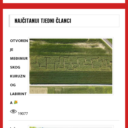
NAJČITANIJI TJEDNI ČLANCI
OTVOREN
JE
MEĐIMUR
SKOG
KURUZN
OG
LABIRINT
A
19077