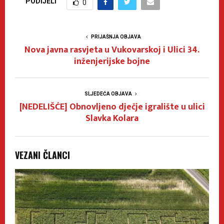
PODIJELI
0
PRIJAŠNJA OBJAVA
Nova javna rasvjeta u Vukovarskoj i Ulici 34.
inženjerijske bojne
SLJEDEĆA OBJAVA
[NEDELIŠĆE] Obnovljeno dječje igralište u ulici
Slavka Kolara
VEZANI ČLANCI