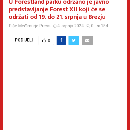
U Forestland parku održano je javno
predstavljanje Forest XII koji će se
održati od 19. do 21. srpnja u Brezju
Piše
Međimurje Press
4. srpnja 2024
0
184
PODIJELI
0