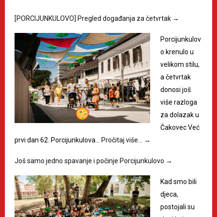
[PORCIJUNKULOVO] Pregled događanja za četvrtak
→
Porcijunkulov
o krenulo u
velikom stilu,
a četvrtak
donosi još
više razloga
za dolazak u
Čakovec Već
prvi dan 62. Porcijunkulova…
Pročitaj više…
→
Još samo jedno spavanje i počinje Porcijunkulovo
→
Kad smo bili
djeca,
postojali su