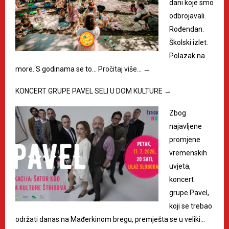
dani koje smo
odbrojavali.
Rođendan.
Školski izlet.
Polazak na
more. S godinama se to…
Pročitaj više…
→
KONCERT GRUPE PAVEL SELI U DOM KULTURE
→
Zbog
najavljene
promjene
vremenskih
uvjeta,
koncert
grupe Pavel,
koji se trebao
održati danas na Mađerkinom bregu, premješta se u veliki…