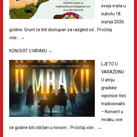
svoja vrata u
subotu 18.
srpnja 2026.
godine. Grunt će biti dostupan za razgled od…
Pročitaj
više…
→
KONCERT U MRAKU
→
LJETO U
VARAŽDINU
U atriju
gradske
vijećnice Već
tradicionalni
– Koncert u
mraku, ove
će godine biti održan u novom…
Pročitaj više…
→