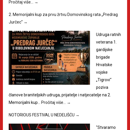
Pročitaj više…
→
2. Memorijalni kup za prvu žrtvu Domovinskog rata „Predrag
Jurčec“
→
Udruga ratnih
veterana 1.
gardijske
brigade
Hrvatske
vojske
„Tigrovi“
poziva
članove braniteljskih udruga, prijatelje i natjecatelje na 2.
Memorijalni kup…
Pročitaj više…
→
NOTORIOUS FESTIVAL U NEDELIŠĆU
→
"Stvaramo