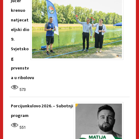
Jučer
krenuo
natjecat
eljski dio
9.
Svjetsko
g
prvenstv
a u ribolovu
573
Porcijunkulovo 2026. – Subotnji
program
551