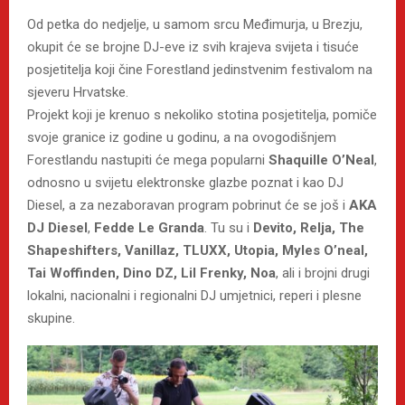
Od petka do nedjelje, u samom srcu Međimurja, u Brezju,
okupit će se brojne DJ-eve iz svih krajeva svijeta i tisuće
posjetitelja koji čine Forestland jedinstvenim festivalom na
sjeveru Hrvatske.
Projekt koji je krenuo s nekoliko stotina posjetitelja, pomiče
svoje granice iz godine u godinu, a na ovogodišnjem
Forestlandu nastupiti će mega popularni
Shaquille O’Neal
,
odnosno u svijetu elektronske glazbe poznat i kao DJ
Diesel, a za nezaboravan program pobrinut će se još i
AKA
DJ Diesel
,
Fedde Le Granda
. Tu su i
Devito, Relja, The
Shapeshifters, Vanillaz, TLUXX, Utopia, Myles O’neal,
Tai Woffinden, Dino DZ, Lil Frenky, Noa
, ali i brojni drugi
lokalni, nacionalni i regionalni DJ umjetnici, reperi i plesne
skupine.